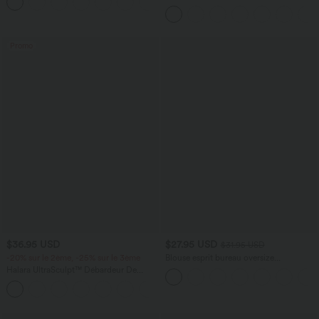
+5
taille moyenne Halara Flex™ DayStretch
avec poches
Promo
$36.95 USD
$27.95 USD
$31.95 USD
-20% sur le 2ème, -25% sur le 3ème
Blouse esprit bureau oversize
défroissage facile, col V et manches
Halara UltraSculpt™ Débardeur De
courtes
Course à Col en U Dos Nu Ourlet
+11
Incurvé Croisé