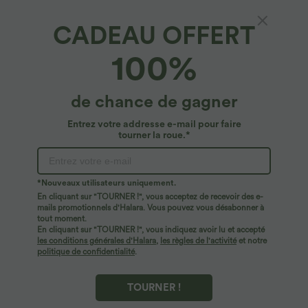
+21
Latérales
CADEAU OFFERT
100%
de chance de gagner
Entrez votre addresse e-mail pour faire
tourner la roue.*
*Nouveaux utilisateurs uniquement.
En cliquant sur "TOURNER !", vous acceptez de recevoir des e-
mails promotionnels d'Halara. Vous pouvez vous désabonner à
tout moment.
$33.95 USD
$56.95 USD
$39.95 USD
$61.95 USD
En cliquant sur "TOURNER !", vous indiquez avoir lu et accepté
Pantalon casual large fluide mélange lin
Halara Flex™ Jean large asymétrique
les conditions générales d'Halara
,
les règles de l'activité
et notre
taille haute avec cordon de serrage et
taille basse avec bouton, fermeture
politique de confidentialité
.
+5
poches
éclair et poches multiples, délavé et
extensible en maille
TOURNER !
Promo