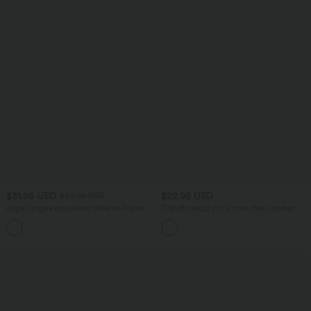
$31.95 USD
$22.95 USD
$33.95 USD
Jupe longue moulante taille mi-haute
T-shirt casual col V manches courtes
avec nœud devant et fronces imprimé
floral/à rayures