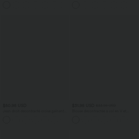
poches latérales
manches avec poches - Easy Peasy
+10
$50.95 USD
$31.95 USD
$33.95 USD
Jean droit décontracté croisé gainant
Blouse décontractée à col en V et
taille haute avec poches Halara Flex™
manches courtes bouffantes
+1