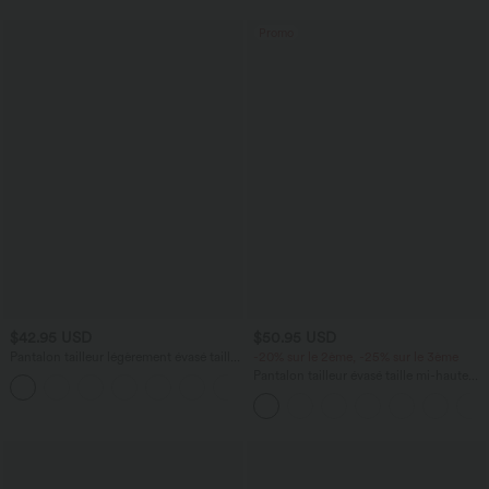
Promo
$42.95 USD
$50.95 USD
Pantalon tailleur légèrement évasé taille
-20% sur le 2ème, -25% sur le 3ème
haute avec poches arrière Halara Flex™
Pantalon tailleur évasé taille mi-haute
+13
Halara Flex™ DayStretch avec zip latéral
et poches