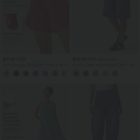
$31.95 USD
$39.95 USD
$42.95 USD
Short de yoga SoftlyZero™ Airy 2-en-1
Short en jean ample Halara Flex™ taille
taille très haute avec poches et effet frais
haute croisé gainant décontracté avec
+23
InstantCool 17,5 cm
poches