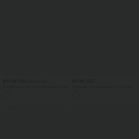
$50.95 USD
$31.95 USD
$56.95 USD
Combinaison décontractée large chinée
Débardeur décontracté à col en U et
froncée bretelles ajustables avec poches
brassière intégrée
+10
- Easy Peasy
Promo