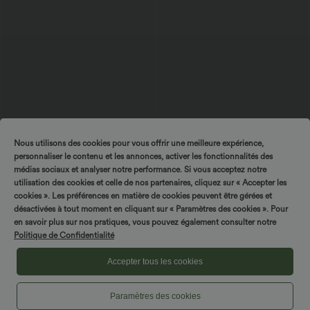
Nous utilisons des cookies pour vous offrir une meilleure expérience,
personnaliser le contenu et les annonces, activer les fonctionnalités des
médias sociaux et analyser notre performance. Si vous acceptez notre
$42.95 USD
$44.95 USD
$44.95 USD
$50.95 USD
utilisation des cookies et celle de nos partenaires, cliquez sur « Accepter les
Halara Flex™ Jupe en Jean Casual Mi-
Combi-short 2-en-1 avec coussinets et
Longue Délavé Extensible Plusieurs
poches - Édition Easy Peasy
cookies ». Les préférences en matière de cookies peuvent être gérées et
+1
Poches Taille Haute
désactivées à tout moment en cliquant sur « Paramètres des cookies ». Pour
en savoir plus sur nos pratiques, vous pouvez également consulter notre
Politique de Confidentialité
Pantalons
Accepter tous les cookies
Jeans
Paramètres des cookies
Combinaisons