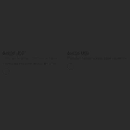
$39.95 USD
$56.95 USD
-20% sur le 2ème, -25% sur le 3ème
Pantalon tailleur ample, taille moyenne,
coupe barrel, à poches
Jupe longue casual aspect lin taille
haute avec cordon de serrage