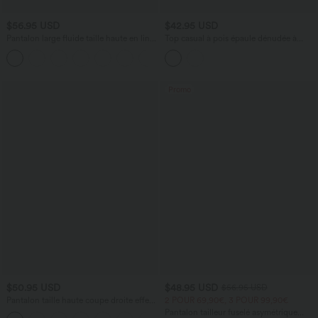
$56.95 USD
$42.95 USD
Pantalon large fluide taille haute en lin
Top casual à pois épaule dénudée à
mélangé avec poches et liens latéraux
manches courtes avec ourlet incurvé
asymétrique et brassière intégrée
Promo
$50.95 USD
$48.95 USD
$56.95 USD
Pantalon taille haute coupe droite effet
2 POUR 69,90€, 3 POUR 99,90€
lin avec poches
Pantalon tailleur fuselé asymétrique