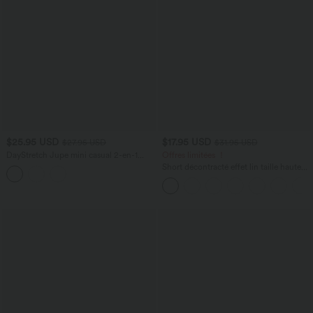
$25.95 USD
$17.95 USD
$27.95 USD
$31.95 USD
DayStretch Jupe mini casual 2-en-1
Offres limitées ！
bodycon plissée croisée taille haute
Short décontracté effet lin taille haute
avec cordon de serrage et poches
latérales