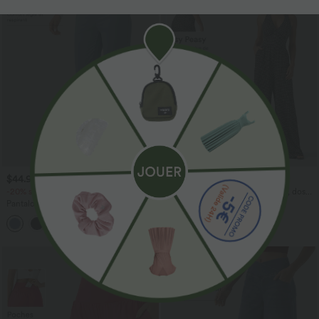
$44.95 USD
$61.95 USD
-20% sur le 2ème, -25% sur le 3ème
Combinaison de vacances à pois, dos
nu halter, coussinets amovibles, poches
Pantalon de golf fuselé, taille mi-haute,
et accès facile Easy Peasy
cordon, ourlet courbé, séchage rapide,
+2
avec poches—UPF40+