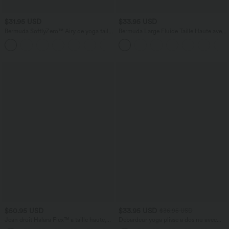
$31.95 USD
$33.95 USD
Bermuda SoftlyZero™ Airy de yoga taille
Bermuda Large Fluide Taille Haute avec
haute avec poches multiples et effet
Plis et Poches Latérales en Lin
+16
frais InstantCool
Synthétique
$50.95 USD
$33.95 USD
$36.95 USD
Jean droit Halara Flex™ à taille haute,
Débardeur yoga plissé à dos nu avec
poches multiples, effet délavé et tissu
bretelles croisées et séchage rapide