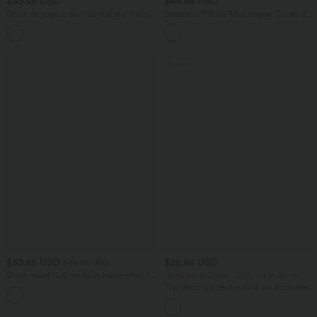
$33.95 USD
$44.95 USD
Short de yoga 2-en-1 SoftlyZero™ Airy
Breezeful™ Robe Mi-Longue Col en V
taille très haute effet frais InstantCool
Manches Courtes Poche Latérale Nouée
+10
22,8 cm avec poches
au Dos Séchage Rapide
Promo
$33.95 USD
$25.95 USD
$36.95 USD
Short resort 12,5 cm taille haute effet lin
-20% sur le 2ème, -25% sur le 3ème
avec ourlet roulotté et poches
Top décontracté dos nu à col licou avec
lien dans le dos