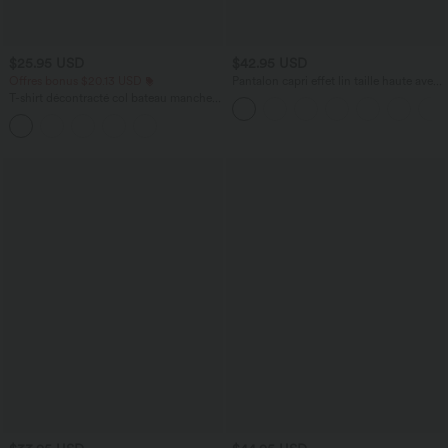
$25.95 USD
$42.95 USD
Offres bonus $20.13 USD
Pantalon capri effet lin taille haute avec
poches zippées
T-shirt décontracté col bateau manches
courtes coton