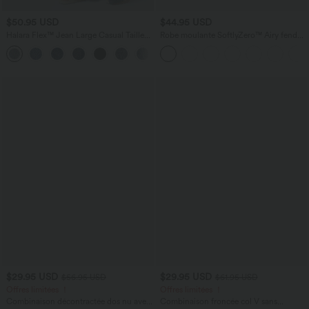
$50.95 USD
$44.95 USD
Halara Flex™ Jean Large Casual Taille
Robe moulante SoftlyZero™ Airy fendue
Haute Poches Multiples Tricot
à effet frais InstantCool, brassière
+2
Extensible Délavé
intégrée, dos nu croisé à lacets,
légèrement plissée pour invitée de
mariage et demoiselle d'honneur
$29.95 USD
$29.95 USD
$56.95 USD
$61.95 USD
Offres limitées ！
Offres limitées ！
Combinaison décontractée dos nu avec
Combinaison froncée col V sans