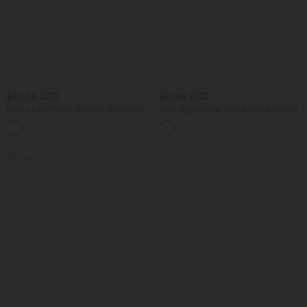
$50.95 USD
$61.95 USD
Halara Flex™ Jean bootcut décontracté
Jean large casual taille haute en lyocell
extensible délavé taille haute à poches
avec poches
+5
multiples
Promo