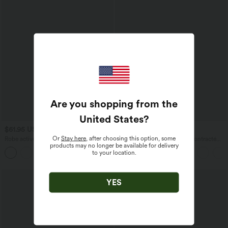
Are you shopping from the
United States
?
$61.95 USD
$61.95 USD
$67.95 USD
Or
Stay here
, after choosing this option, some
Robe active mini de danse 2-en-1 à
Halara Flex™ Jean large décontracté
products may no longer be available for delivery
petites fleurs, coussinets amovibles,
taille haute gainant avec poches
to your location.
poches et accès facile Easy Peasy
Promo
YES