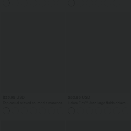
+3
extensible
$33.95 USD
$50.95 USD
Top casual relaxed col rond à manches
Halara Flex™ Jean large fluide délavé
chauve-souris
taille haute à rayures avec poches
+1