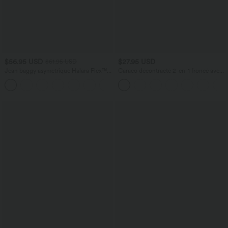
$56.95 USD
$27.95 USD
$61.95 USD
Jean baggy asymétrique Halara Flex™
Caraco décontracté 2-en-1 froncé avec
taille haute effet délavé avec poches
brassière intégrée bretelles réglables