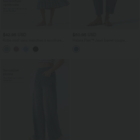
$42.95 USD
$50.95 USD
Robe midi sans manches à encolure
Halara Flex™ Jean barrel coupe
arrondie avec coussinets amovibles et
tonneau taille mi-haute avec poches
ourlet à volants