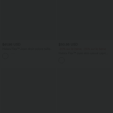
$61.95 USD
$50.95 USD
Halara Flex™ Jean droit coloré taille
-20% sur le 2ème, -25% sur le 3ème
basse avec poches
Halara Flex™ Jean slim casual capri
taille haute avec fentes et poches