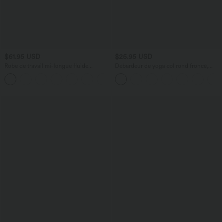
$61.95 USD
$25.95 USD
Robe de travail mi-longue fluide
Débardeur de yoga col rond froncé,
gainante à manches chauve-souris avec
tissu rafraîchissant - Protection UPF50+
poches