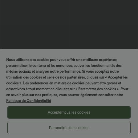
Nous utilisons des cookies pour vous offrir une meilleure expérience,
$33.95 USD
$27.95 USD
$31.95 USD
personnaliser le contenu et les annonces, activer les fonctionnalités des
Short de yoga 2-en-1 SoftlyZero™ Airy
Blouse esprit bureau oversize
médias sociaux et analyser notre performance. Si vous acceptez notre
taille très haute effet frais InstantCool
défroissage facile, col V et manches
+10
22,8 cm avec poches
courtes
utilisation des cookies et celle de nos partenaires, cliquez sur « Accepter les
cookies ». Les préférences en matière de cookies peuvent être gérées et
désactivées à tout moment en cliquant sur « Paramètres des cookies ». Pour
en savoir plus sur nos pratiques, vous pouvez également consulter notre
Politique de Confidentialité
Accepter tous les cookies
Paramètres des cookies