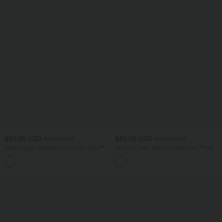
$56.95 USD
$39.95 USD
$61.95 USD
$42.95 USD
Jean baggy asymétrique Halara Flex™
Short en jean ample Halara Flex™ taille
taille haute effet délavé avec poches
haute croisé gainant décontracté avec
poches