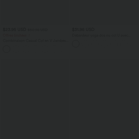
$23.95 USD
$31.95 USD
$50.95 USD
Offres limitées ！
Débardeur yoga dos nu col U avec
bretelles croisées, ourlet arrondi et effet
Combinaison Casual Col en V Jambes
frais InstantCool, protection solaire
Large Plissée Manches Courtes Poche
UPF50+
+5
Latérale Gaufrée Fluide