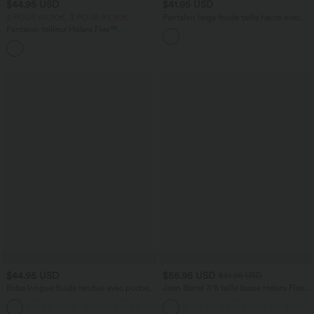
$44.95 USD
$41.95 USD
2 POUR 69,90€, 3 POUR 99,90€
Pantalon large fluide taille haute avec
cordon de serrage, poches latérales et
Pantalon tailleur Halara Flex™
aspect lin
DayStretch coupe droite taille haute
+23
avec poches
$44.95 USD
$56.95 USD
$61.95 USD
Robe longue fluide fendue avec poches
Jean Barrel 7/8 taille basse Halara Flex™
latérales, dos nu et effet torsadé
avec poches zippées
+8