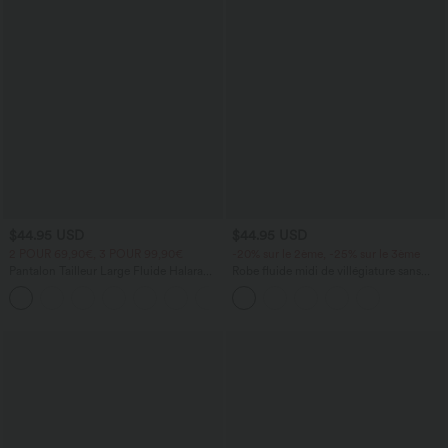
$44.95 USD
$44.95 USD
2 POUR 69,90€, 3 POUR 99,90€
-20% sur le 2ème, -25% sur le 3ème
Pantalon Tailleur Large Fluide Halara
Robe fluide midi de villégiature sans
Flex™ Gaufré Taille Haute Poches
manches, encolure carrée, dos nu croisé,
+21
Latérales
fronces et soutien-gorge intégré