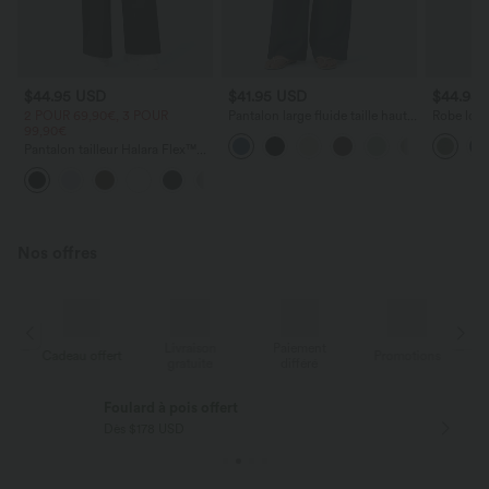
$44.95 USD
$41.95 USD
$44.95
2 POUR 69,90€, 3 POUR
Pantalon large fluide taille haute
Robe long
99,90€
avec cordon de serrage, poches
poches lat
latérales et aspect lin
torsadé
Pantalon tailleur Halara Flex™
DayStretch coupe droite taille
+23
haute avec poches
Nos offres
Livraison
Paiement
s
Cadeau offert
Promotions
Ca
gratuite
différé
Foulard à pois offert
Dès $178 USD