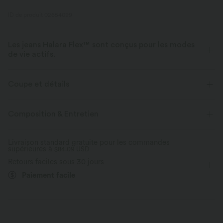
ID de produit 02654099
Les jeans Halara Flex™ sont conçus pour les modes
de vie actifs.
Conçu pour avoir une apparence d'un jean, innové pour le confort de
sport, le denim Halara Flex™ vous offre l'extensibilité et la douceur vous
Coupe et détails
permettant de bouger librement.
Haute élasticité
Élasticité quatre directions
Composition & Entretien
Extensible dans les 4 sens
Tissu doux
Aussi confortable qu’un legging
Tissu léger
Livraison standard gratuite pour les commandes
supérieures à
$84.09 USD
Retours faciles sous 30 jours
Paiement facile