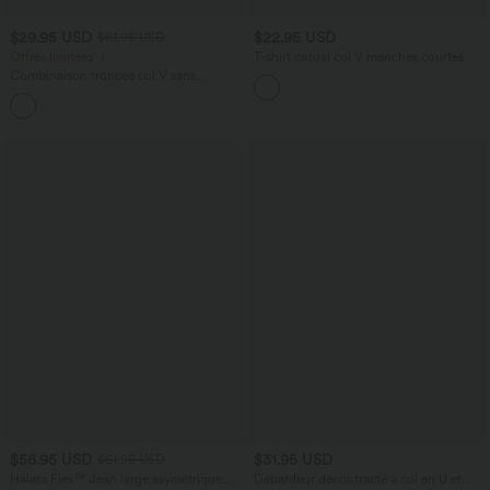
$29.95 USD
$22.95 USD
$61.95 USD
Offres limitées ！
T-shirt casual col V manches courtes
Combinaison froncée col V sans
manches avec poches - Easy Peasy
+7
$56.95 USD
$31.95 USD
$61.95 USD
Halara Flex™ Jean large asymétrique
Débardeur décontracté à col en U et