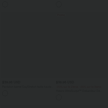
taille basse avec bouton, fermeture
brassière intégrée
+5
éclair et poches multiples, délavé et
extensible en maille
Promo
$39.95 USD
$36.95 USD
Pantalon barrel DayStretch taille haute
-20% sur le 2ème, -25% sur le 3ème
avec poches
Halara UltraSculpt™ Débardeur De
+5
Course à Col en U Dos Nu Ourlet
Incurvé Croisé