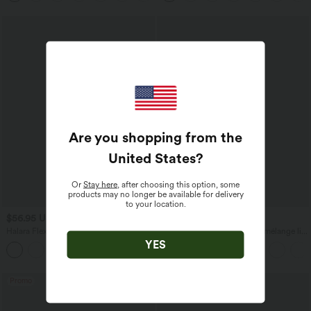
Are you shopping from the
United States
?
Or
Stay here
, after choosing this option, some
products may no longer be available for delivery
to your location.
$56.95 USD
$33.95 USD
$61.95 USD
$39.95 USD
Halara Flex™ Jogging barrel en denim
Pantalon casual large fluide mélange lin
taille mi-haute avec poches
taille haute avec cordon de serrage et
YES
poches
Promo
Promo