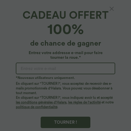
CADEAU OFFERT
Halara Flex™ Denim*
100%
Halara Flex™ Legging Capri Casual Taille
Midi Avec Poche Latérale En Tricot Extensible
4.7
(
6
)
de chance de gagner
$23.95 USD
$50.95 USD
Entrez votre addresse e-mail pour faire
tourner la roue.*
*Nouveaux utilisateurs uniquement.
En cliquant sur "TOURNER !", vous acceptez de recevoir des e-
mails promotionnels d'Halara. Vous pouvez vous désabonner à
tout moment.
En cliquant sur "TOURNER !", vous indiquez avoir lu et accepté
les conditions générales d'Halara
,
les règles de l'activité
et notre
politique de confidentialité
.
TOURNER !