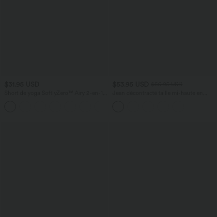
$31.95 USD
$53.95 USD
$56.95 USD
Short de yoga SoftlyZero™ Airy 2-en-1
Jean décontracté taille mi-haute en
taille très haute avec poches et effet frais
lyocell drapé avec cordon de serrage et
+23
InstantCool 17,5 cm
poches