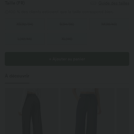
Taille
(FR)
Guide des tailles
100 % des clients estiment que la taille correspond bien.
XS
(
32/34
)
S
(
34/36
)
M
(
38/40
)
L
(
42/44
)
XL
(
46
)
+ Ajouter au panier
À découvrir