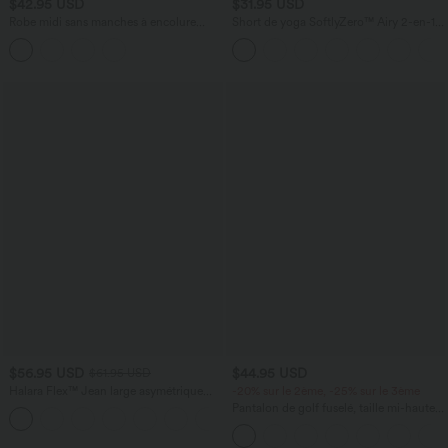
$42.95 USD
$31.95 USD
Robe midi sans manches à encolure
Short de yoga SoftlyZero™ Airy 2-en-1
arrondie avec coussinets amovibles et
taille très haute avec poches et effet frais
ourlet à volants
InstantCool 17,5 cm
$56.95 USD
$44.95 USD
$61.95 USD
Halara Flex™ Jean large asymétrique
-20% sur le 2ème, -25% sur le 3ème
taille basse avec bouton, fermeture
Pantalon de golf fuselé, taille mi-haute,
+5
éclair et poches multiples, délavé et
cordon, ourlet courbé, séchage rapide,
extensible en maille
avec poches—UPF40+