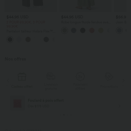
$44.95 USD
$44.95 USD
$56.95
2 POUR 69,90€, 3 POUR
Robe longue fluide fendue avec
Jean Barre
99,90€
poches latérales, dos nu et effet
Halara Fl
torsadé
zippées
Pantalon tailleur Halara Flex™
DayStretch coupe droite taille
+23
haute avec poches
Nos offres
Livraison
Paiement
s
Cadeau offert
Promotions
Ca
gratuite
différé
Foulard à pois offert
Dès $178 USD