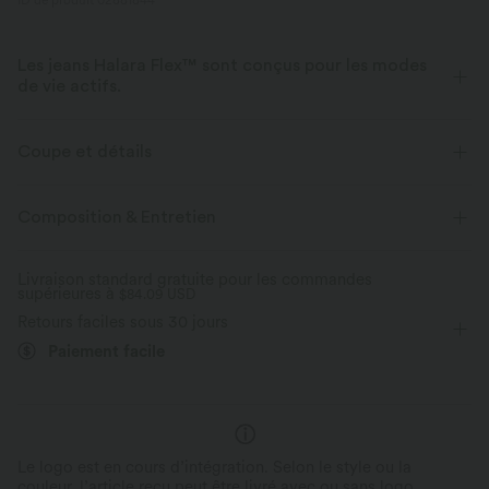
ID de produit 02881844
Les jeans Halara Flex™ sont conçus pour les modes
de vie actifs.
Conçu pour avoir une apparence d'un jean, innové pour le confort de
sport, le denim Halara Flex™ vous offre l'extensibilité et la douceur vous
Coupe et détails
permettant de bouger librement.
Haute élasticité
Élasticité quatre directions
Composition & Entretien
Extensible dans les 4 sens
Tissu doux
Aussi confortable qu’un legging
Tissu léger
Livraison standard gratuite pour les commandes
supérieures à
$84.09 USD
Retours faciles sous 30 jours
Paiement facile
Le logo est en cours d’intégration. Selon le style ou la
couleur, l’article reçu peut être livré avec ou sans logo.