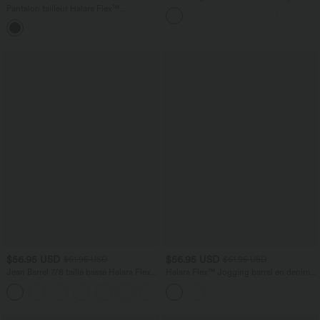
latérales, dos nu et effet torsadé
Pantalon tailleur Halara Flex™
DayStretch coupe droite taille haute
+23
avec poches
$56.95 USD
$56.95 USD
$61.95 USD
$61.95 USD
Jean Barrel 7/8 taille basse Halara Flex™
Halara Flex™ Jogging barrel en denim
avec poches zippées
taille mi-haute avec poches