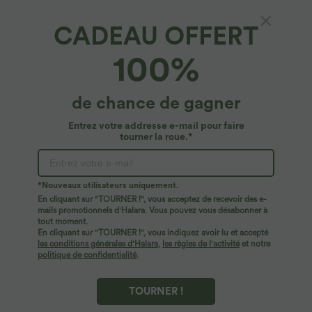
CADEAU OFFERT
Halara Flex™ Denim*
100%
Halara Flex™ Jean Évasé Causal Tricot
Extensible Taille Haute avec Poches Latérales
Ourlet Fendu
4.4
(
7
)
de chance de gagner
$29.95 USD
$50.95 USD
Entrez votre addresse e-mail pour faire
tourner la roue.*
*Nouveaux utilisateurs uniquement.
En cliquant sur "TOURNER !", vous acceptez de recevoir des e-
mails promotionnels d'Halara. Vous pouvez vous désabonner à
tout moment.
En cliquant sur "TOURNER !", vous indiquez avoir lu et accepté
les conditions générales d'Halara
,
les règles de l'activité
et notre
politique de confidentialité
.
TOURNER !