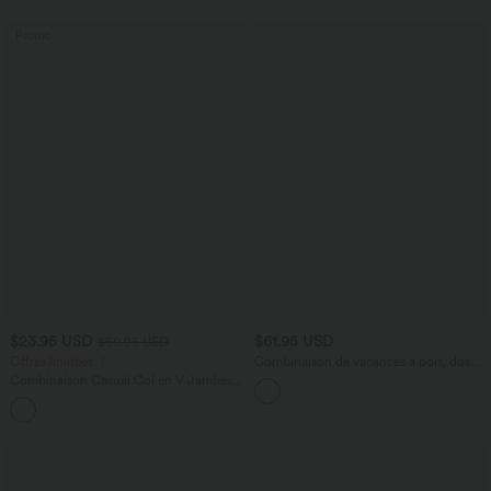
Promo
$23.95 USD
$61.95 USD
$50.95 USD
Offres limitées ！
Combinaison de vacances à pois, dos
nu halter, coussinets amovibles, poches
Combinaison Casual Col en V Jambes
et accès facile Easy Peasy
Large Plissée Manches Courtes Poche
+5
Latérale Gaufrée Fluide