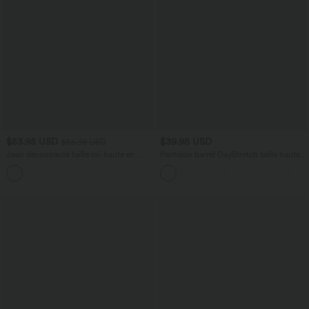
$53.95 USD
$39.95 USD
$56.95 USD
Jean décontracté taille mi-haute en
Pantalon barrel DayStretch taille haute
lyocell drapé avec cordon de serrage et
avec poches
poches