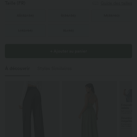
Taille
(FR)
Guide des tailles
XS
(
32/34
)
S
(
34/36
)
M
(
38/40
)
L
(
42/44
)
XL
(
46
)
+ Ajouter au panier
À découvrir
Styles Similaires