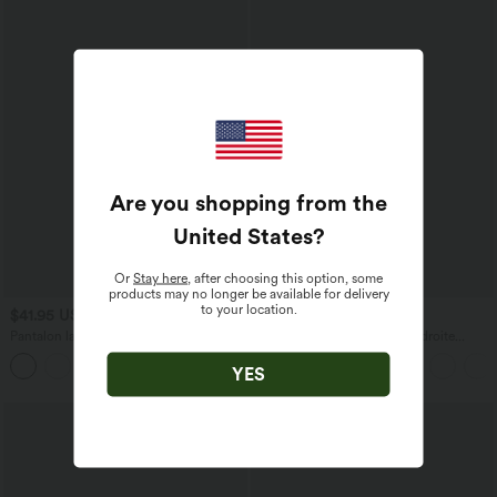
Are you shopping from the
United States
?
Or
Stay here
, after choosing this option, some
products may no longer be available for delivery
to your location.
$41.95 USD
$36.95 USD
$44.95 USD
Pantalon large fluide taille haute avec
Pantalon taille haute coupe droite
cordon de serrage, poches latérales et
DayStretch avec poches
+15
aspect lin
YES