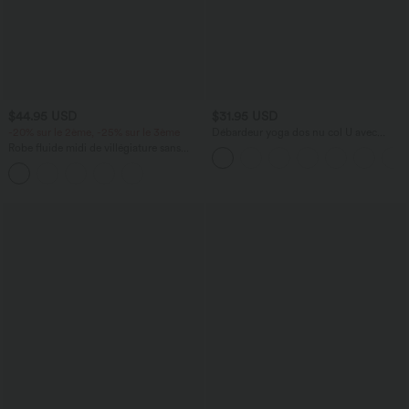
$44.95 USD
$31.95 USD
-20% sur le 2ème, -25% sur le 3ème
Débardeur yoga dos nu col U avec
bretelles croisées, ourlet arrondi et effet
Robe fluide midi de villégiature sans
frais InstantCool, protection solaire
manches, encolure carrée, dos nu croisé,
UPF50+
fronces et soutien-gorge intégré