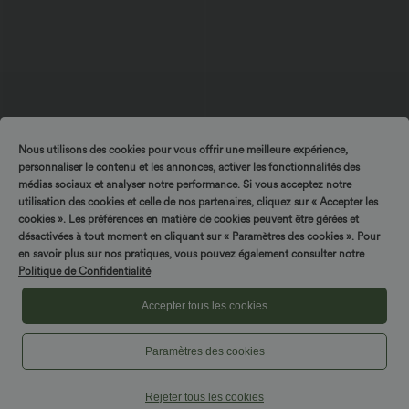
Nous utilisons des cookies pour vous offrir une meilleure expérience,
$29.95 USD
$39.95 USD
$61.95 USD
$42.95 USD
personnaliser le contenu et les annonces, activer les fonctionnalités des
Offres limitées ！
Short en jean ample Halara Flex™ taille
médias sociaux et analyser notre performance. Si vous acceptez notre
haute croisé gainant décontracté avec
Combinaison froncée col V sans
poches
manches avec poches - Easy Peasy
utilisation des cookies et celle de nos partenaires, cliquez sur « Accepter les
+7
cookies ». Les préférences en matière de cookies peuvent être gérées et
désactivées à tout moment en cliquant sur « Paramètres des cookies ». Pour
en savoir plus sur nos pratiques, vous pouvez également consulter notre
Politique de Confidentialité
Accepter tous les cookies
Paramètres des cookies
Rejeter tous les cookies