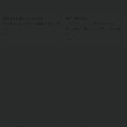
$33.95 USD
$44.95 USD
$39.95 USD
Pantalon casual large fluide mélange lin
2 POUR 69,90€, 3 POUR 99,90€
taille haute avec cordon de serrage et
Pantalon Tailleur Large Fluide Halara
+5
poches
Flex™ Gaufré Taille Haute Poches
Latérales