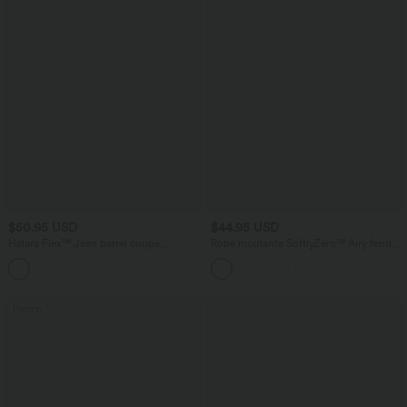
$50.95 USD
$44.95 USD
Halara Flex™ Jean barrel coupe
Robe moulante SoftlyZero™ Airy fendue
tonneau taille mi-haute avec poches
à effet frais InstantCool, brassière
intégrée, dos nu croisé à lacets,
légèrement plissée pour invitée de
mariage et demoiselle d'honneur
Promo