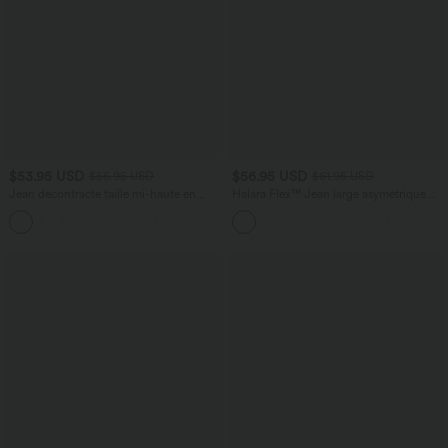
$53.95 USD
$56.95 USD
$56.95 USD
$61.95 USD
Jean décontracté taille mi-haute en
Halara Flex™ Jean large asymétrique
lyocell drapé avec cordon de serrage et
taille basse avec bouton, fermeture
poches
éclair et poches multiples, délavé et
extensible en maille