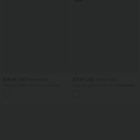
$36.95 USD
$17.95 USD
$44.95 USD
$39.95 USD
Pantalon taille haute coupe droite
Jupe de sport mini 2-en-1 fluide taille
DayStretch avec poches
mi-haute en mesh léopard avec poche
+23