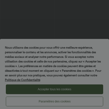
Nous utilisons des cookies pour vous offrir une meilleure expérience,
$27.95 USD
$36.95 USD
$31.95 USD
personnaliser le contenu et les annonces, activer les fonctionnalités des
Blouse esprit bureau oversize
-20% sur le 2ème, -25% sur le 3ème
médias sociaux et analyser notre performance. Si vous acceptez notre
défroissage facile, col V et manches
Halara UltraSculpt™ Débardeur De
+1
courtes
Course à Col en U Dos Nu Ourlet
utilisation des cookies et celle de nos partenaires, cliquez sur « Accepter les
Incurvé Croisé
cookies ». Les préférences en matière de cookies peuvent être gérées et
désactivées à tout moment en cliquant sur « Paramètres des cookies ». Pour
en savoir plus sur nos pratiques, vous pouvez également consulter notre
Politique de Confidentialité
Accepter tous les cookies
Paramètres des cookies