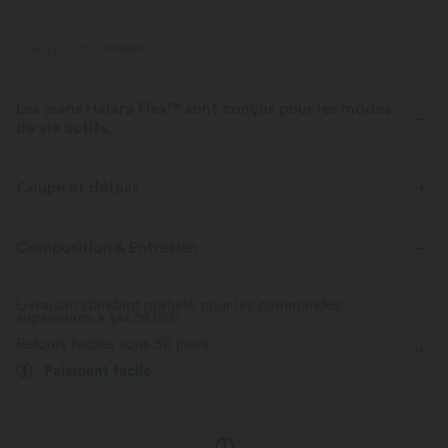
ID de produit 02878698
Les jeans Halara Flex™ sont conçus pour les modes
de vie actifs.
Conçu pour avoir une apparence d'un jean, innové pour le confort de
sport, le denim Halara Flex™ vous offre l'extensibilité et la douceur vous
Coupe et détails
permettant de bouger librement.
Taille plate
Poches arrière
Poches latérales
Composition & Entretien
Extensible dans les 4 sens
Tissu doux
Enfilable
Décontracté
Taille haute
Ajusté
Aussi confortable qu’un legging
Tissu léger
Livraison standard gratuite pour les commandes
supérieures à
Haute élasticité
$84.09 USD
Élasticité quatre directions
Skinny
Retours faciles sous 30 jours
Paiement facile