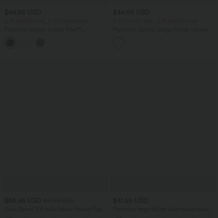
$44.95 USD
$44.95 USD
2 POUR 69,90€, 3 POUR 99,90€
2 POUR 69,90€, 3 POUR 99,90€
Pantalon tailleur Halara Flex™
Pantalon Tailleur Large Fluide Halara
DayStretch coupe droite taille haute
Flex™ Gaufré Taille Haute Poches
+23
avec poches
Latérales
$56.95 USD
$41.95 USD
$61.95 USD
Jean Barrel 7/8 taille basse Halara Flex™
Pantalon large fluide taille haute avec
avec poches zippées
cordon de serrage, poches latérales et