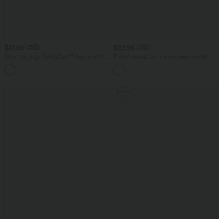
$31.95 USD
$22.95 USD
Short de yoga SoftlyZero™ Airy 2-en-1
T-shirt casual col V manches courtes
taille très haute avec poches et effet frais
+23
InstantCool 17,5 cm
Promo