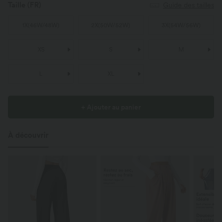
Taille
(FR)
Guide des tailles
1X
(
46W/48W
)
2X
(
50W/52W
)
3X
(
54W/56W
)
XS
S
M
L
XL
+ Ajouter au panier
À découvrir