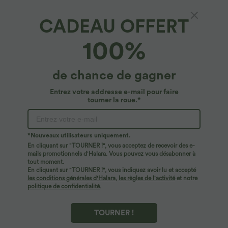
CADEAU OFFERT
Halara Flex™ Denim*
100%
Legging de travail taille haute en denim
Halara Flex™ avec poches, 7/8, grande taille
4.8
(
161
)
de chance de gagner
$50.95 USD
Entrez votre addresse e-mail pour faire
tourner la roue.*
*Nouveaux utilisateurs uniquement.
En cliquant sur "TOURNER !", vous acceptez de recevoir des e-
mails promotionnels d'Halara. Vous pouvez vous désabonner à
tout moment.
En cliquant sur "TOURNER !", vous indiquez avoir lu et accepté
les conditions générales d'Halara
,
les règles de l'activité
et notre
politique de confidentialité
.
TOURNER !