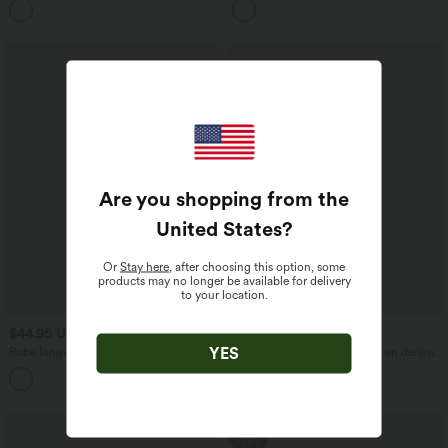
aspect lin
Are you shopping from the
United States
?
Or
Stay here
, after choosing this option, some
products may no longer be available for delivery
to your location.
$44.95 USD
$56.95 USD
$61.95 USD
YES
Robe longue fluide fendue avec poches
Halara Flex™ Jogging barrel en denim
latérales, dos nu et effet torsadé
taille mi-haute avec poches
+8
Promo
-55%