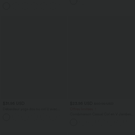
brassière intégrée effet frais InstantCool,
manches avec poches - Easy Peasy
protection solaire UPF50+
+7
$31.95 USD
$23.95 USD
$50.95 USD
Débardeur yoga dos nu col U avec
Offres limitées ！
bretelles croisées, ourlet arrondi et effet
Combinaison Casual Col en V Jambes
frais InstantCool, protection solaire
Large Plissée Manches Courtes Poche
UPF50+
Latérale Gaufrée Fluide