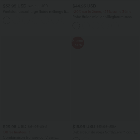
$33.95 USD
$44.95 USD
$39.95 USD
Pantalon casual large fluide mélange lin
-20% sur le 2ème, -25% sur le 3ème
taille haute avec cordon de serrage et
Robe fluide midi de villégiature sans
+5
poches
manches, encolure carrée, dos nu croisé,
fronces et soutien-gorge intégré
Promo
-50%
$29.95 USD
$15.95 USD
$61.95 USD
$31.95 USD
Offres limitées ！
Débardeur de yoga SoftlyZero™ court
col V dos nageur ourlet croisé avec
Combinaison froncée col V sans