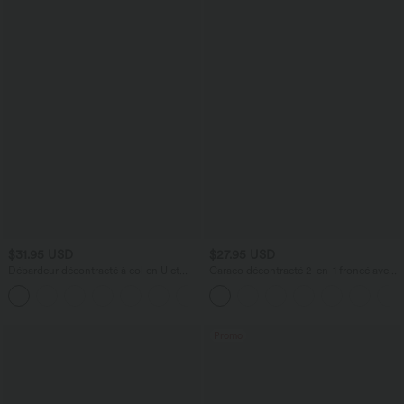
$31.95 USD
$27.95 USD
Débardeur décontracté à col en U et
Caraco décontracté 2-en-1 froncé avec
brassière intégrée
brassière intégrée bretelles réglables
Promo