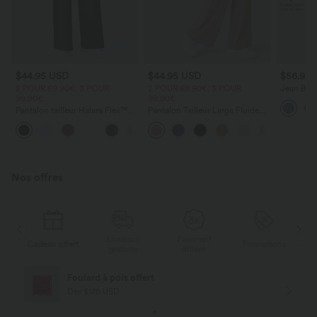
$44.95 USD
$44.95 USD
$56.95
2 POUR 69,90€, 3 POUR
2 POUR 69,90€, 3 POUR
Jean Barre
99,90€
99,90€
Halara Fl
zippées
Pantalon tailleur Halara Flex™
Pantalon Tailleur Large Fluide
DayStretch coupe droite taille
Halara Flex™ Gaufré Taille Haute
+23
haute avec poches
Poches Latérales
Nos offres
Livraison
Paiement
s
Cadeau offert
Promotions
Ca
gratuite
différé
Foulard à pois offert
Dès $178 USD