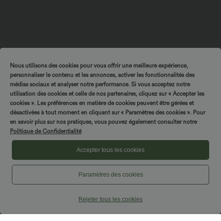
$27.95 USD
$16.95 USD
$31.95 USD
Blouse esprit bureau oversize
Bonus offers $14.52 USD
Nous utilisons des cookies pour vous offrir une meilleure expérience,
défroissage facile, col V et manches
Short type boxer taille haute très
+1
courtes
extensible et doux pour la détente
personnaliser le contenu et les annonces, activer les fonctionnalités des
médias sociaux et analyser notre performance. Si vous acceptez notre
utilisation des cookies et celle de nos partenaires, cliquez sur « Accepter les
cookies ». Les préférences en matière de cookies peuvent être gérées et
désactivées à tout moment en cliquant sur « Paramètres des cookies ». Pour
SPIN TO WIN!
en savoir plus sur nos pratiques, vous pouvez également consulter notre
Politique de Confidentialité
Accepter tous les cookies
Paramètres des cookies
Rejeter tous les cookies