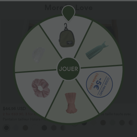
More To Love
$44.95 USD
$41.95 USD
2 for €69.90, 3 for €99.90
Pantalon large fluide taille haute avec
cordon de serrage, poches latérales et
Pantalon tailleur Halara Flex™
aspect lin
DayStretch coupe droite taille haute
+23
avec poches