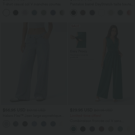
T-shirt casual col V manches courtes
Pantalon barrel DayStretch taille haute
avec poches
+9
SALE
$56.95 USD
$29.95 USD
$61.95 USD
$61.95 USD
Halara Flex™ Jean large asymétrique
Limited-time offers!
taille basse avec bouton, fermeture
Combinaison froncée col V sans
+5
éclair et poches multiples, délavé et
manches avec poches - Easy Peasy
extensible en maille