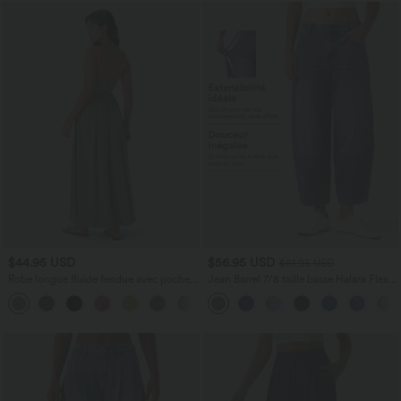
$44.95 USD
$56.95 USD
$61.95 USD
Robe longue fluide fendue avec poches
Jean Barrel 7/8 taille basse Halara Flex™
latérales, dos nu et effet torsadé
avec poches zippées
+8