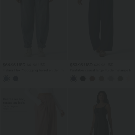
$56.95 USD
$33.95 USD
$61.95 USD
$39.95 USD
Halara Flex™ Jogging barrel en denim
Pantalon casual large fluide mélange lin
taille mi-haute avec poches
taille haute avec cordon de serrage et
poches