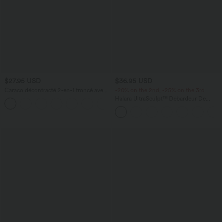
$27.95 USD
$36.95 USD
Caraco décontracté 2-en-1 froncé avec
-20% on the 2nd, -25% on the 3rd
brassière intégrée bretelles réglables
Halara UltraSculpt™ Débardeur De
Course à Col en U Dos Nu Ourlet
Incurvé Croisé