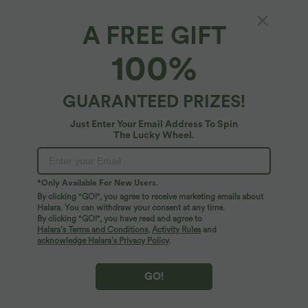
A FREE GIFT
100%
GUARANTEED PRIZES!
Just Enter Your Email Address To Spin
The Lucky Wheel.
Oops!
We can't seem to find the page you're looking for.
*Only Available For New Users.
By clicking "GO!", you agree to receive marketing emails about
Halara. You can withdraw your consent at any time.
By clicking "GO!", you have read and agree to
Shop More
Halara’s Terms and Conditions
,
Activity Rules
and
acknowledge Halara’s Privacy Policy
.
GO!