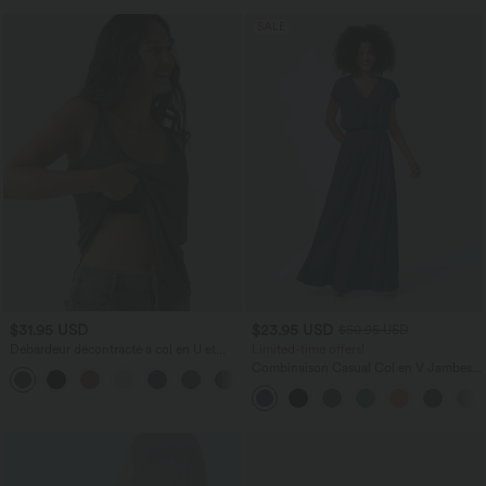
SALE
$31.95 USD
$23.95 USD
$50.95 USD
Débardeur décontracté à col en U et
Limited-time offers!
brassière intégrée
Combinaison Casual Col en V Jambes
Large Plissée Manches Courtes Poche
Latérale Gaufrée Fluide