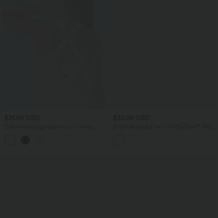
$31.95 USD
$33.95 USD
Débardeur yoga dos nu col U avec
Short de yoga 2-en-1 SoftlyZero™ Airy
bretelles croisées, ourlet arrondi et effet
taille très haute effet frais InstantCool
frais InstantCool, protection solaire
22,8 cm avec poches
UPF50+