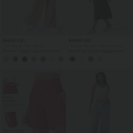
$44.95 USD
$44.95 USD
2 for €69.90, 3 for €99.90
-20% on the 2nd, -25% on the 3rd
Pantalon Tailleur Large Fluide Halara
Robe fluide midi de villégiature sans
Flex™ Gaufré Taille Haute Poches
manches, encolure carrée, dos nu croisé,
+21
Latérales
fronces et soutien-gorge intégré