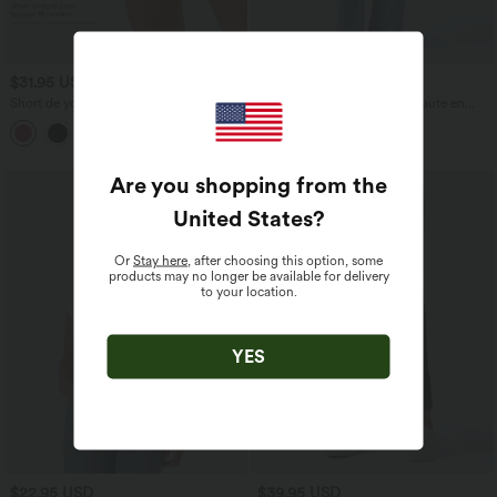
$31.95 USD
$53.95 USD
$56.95 USD
Short de yoga SoftlyZero™ Airy 2-en-1
Jean décontracté taille mi-haute en
taille très haute avec poches et effet frais
lyocell drapé avec cordon de serrage et
+23
InstantCool 17,5 cm
poches
Are you shopping from the
United States
?
Or
Stay here
, after choosing this option, some
products may no longer be available for delivery
to your location.
YES
$22.95 USD
$39.95 USD