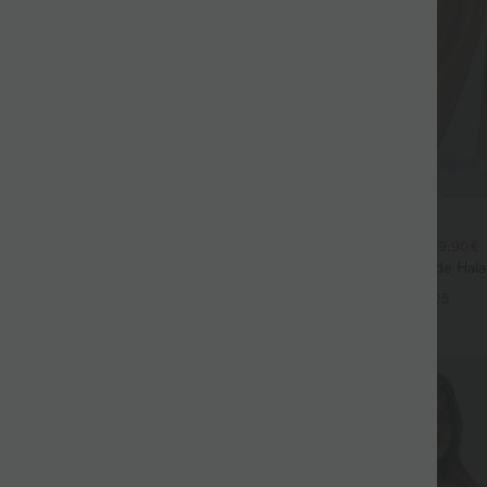
$44.95 USD
$39.95 USD
large fluide mélange lin taille
2 POUR 69,90€, 3 POUR 99,90€
don de serrage et poches
Pantalon Tailleur Large Fluide Hal
+9
Gaufré Taille Haute Poches Latéra
+25