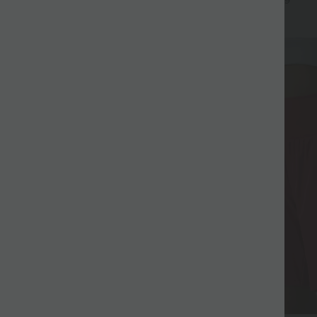
+9
Fluide