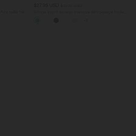
$27.95 USD
$31.95 USD
ry taille très
Blouse esprit bureau oversize défroissage facile,
 cm avec
col V et manches courtes
+5