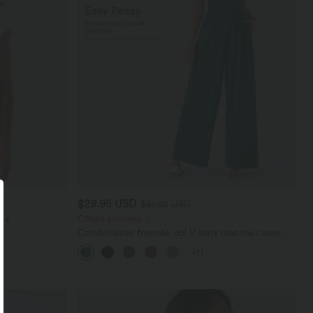
$29.95 USD
$61.95 USD
es
Offres limitées ！
Combinaison froncée col V sans manches avec
poches - Easy Peasy
+11