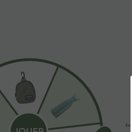
$31.95 USD
$53.95 USD
Short de yoga SoftlyZero™ Airy 2-en-1 taille très
Jean décontract
haute avec poches et effet frais InstantCool 17,5
avec cordon de
+27
cm
Ent