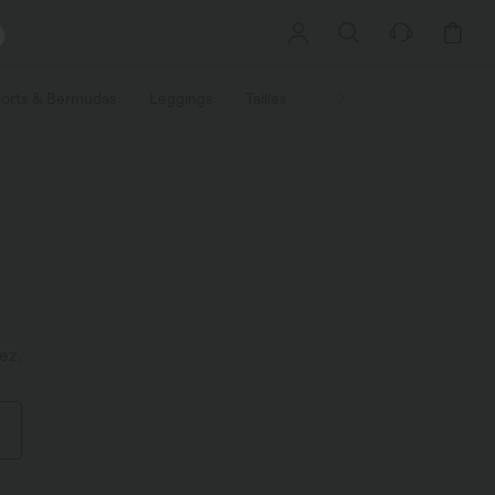
orts & Bermudas
Leggings
Tailles
Activités / Utilités
Ti
ez.