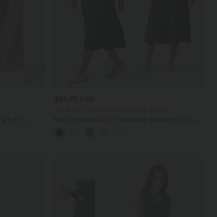
$44.95 USD
-20% sur le 2ème, -25% sur le 3ème
ara Flex™
Robe fluide midi de villégiature sans manches,
les
encolure carrée, dos nu croisé, fronces et
soutien-gorge intégré