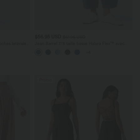
$56.95 USD
$61.95 USD
ches latérales,
Jean Barrel 7/8 taille basse Halara Flex™ avec
poches zippées
+4
Promo