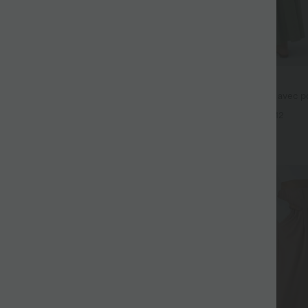
$44.95 USD
fluide taille haute avec cordon de
Robe longue fluide fendue avec po
 latérales et aspect lin
dos nu et effet torsadé
+19
+12
Promo