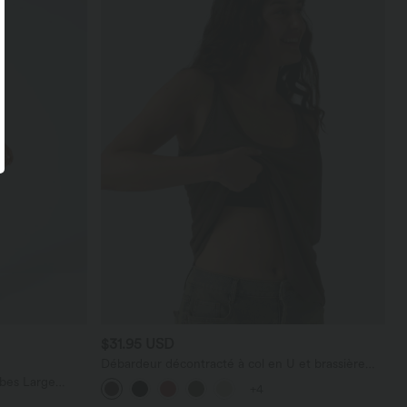
$31.95 USD
Débardeur décontracté à col en U et brassière
intégrée
bes Large
+4
térale Gaufrée