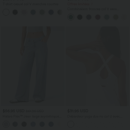
T-shirt casual col V manches courtes
Offres limitées ！
Combinaison froncée col V sans
+9
manches avec poches - Easy Peasy
$56.95 USD
$31.95 USD
$61.95 USD
Halara Flex™ Jean large asymétrique
Débardeur yoga dos nu col U avec
taille basse avec bouton, fermeture
bretelles croisées, ourlet arrondi et effet
+5
éclair et poches multiples, délavé et
frais InstantCool, protection solaire
extensible en maille
UPF50+