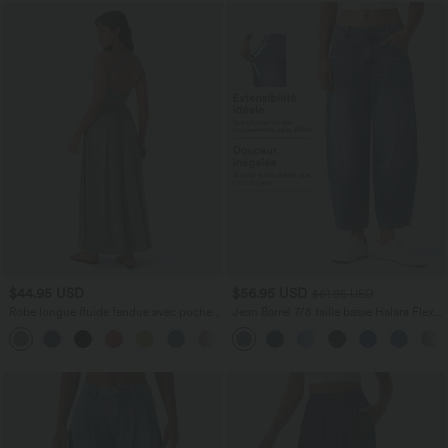
$44.95 USD
$56.95 USD
$61.95 USD
Robe longue fluide fendue avec poches
Jean Barrel 7/8 taille basse Halara Flex™
latérales, dos nu et effet torsadé
avec poches zippées
+8