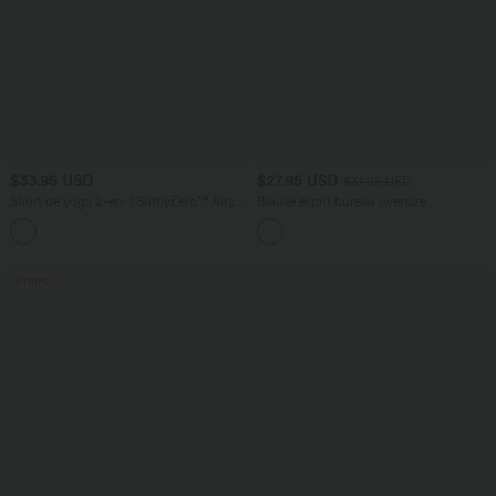
$33.95 USD
$27.95 USD
$31.95 USD
Short de yoga 2-en-1 SoftlyZero™ Airy
Blouse esprit bureau oversize
taille très haute effet frais InstantCool
défroissage facile, col V et manches
+10
22,8 cm avec poches
courtes
Promo