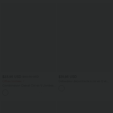
$23.95 USD
$31.95 USD
$50.95 USD
Offres limitées ！
Débardeur décontracté à col en U et
brassière intégrée
Combinaison Casual Col en V Jambes
Large Plissée Manches Courtes Poche
+5
Latérale Gaufrée Fluide