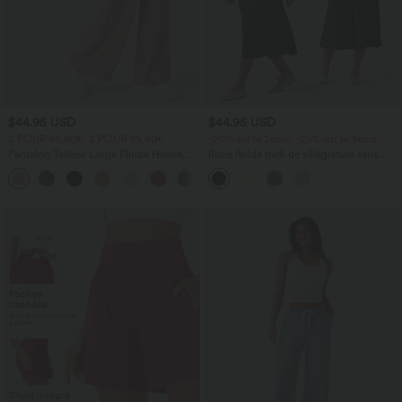
$44.95 USD
$44.95 USD
2 POUR 69,90€, 3 POUR 99,90€
-20% sur le 2ème, -25% sur le 3ème
Pantalon Tailleur Large Fluide Halara
Robe fluide midi de villégiature sans
Flex™ Gaufré Taille Haute Poches
manches, encolure carrée, dos nu croisé,
+21
Latérales
fronces et soutien-gorge intégré