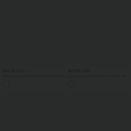
$39.95 USD
$27.95 USD
Pantalon barrel DayStretch taille haute
Caraco décontracté 2-en-1 froncé avec
avec poches
brassière intégrée bretelles réglables
+5