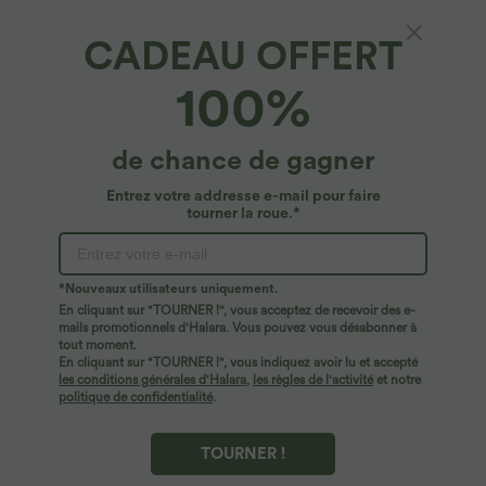
CADEAU OFFERT
100%
de chance de gagner
Entrez votre addresse e-mail pour faire
tourner la roue.*
Oops!
Nous ne semblons pas pouvoir trouver la page que
*Nouveaux utilisateurs uniquement.
vous recherchez.
En cliquant sur "TOURNER !", vous acceptez de recevoir des e-
mails promotionnels d'Halara. Vous pouvez vous désabonner à
tout moment.
Acheter plus
En cliquant sur "TOURNER !", vous indiquez avoir lu et accepté
les conditions générales d'Halara
,
les règles de l'activité
et notre
politique de confidentialité
.
TOURNER !