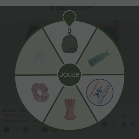
À découvrir
Promo
$44.95 USD
$41.95 USD
2 POUR 69,90€, 3 POUR 99,90€
Pantalon large fluide taille haute avec
cordon de serrage, poches latérales et
Pantalon tailleur Halara Flex™
aspect lin
DayStretch coupe droite taille haute
+23
avec poches