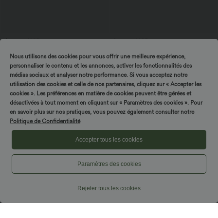
$25.95 USD
$56.95 USD
$61.95 USD
Offres bonus $20.13 USD
Jean baggy asymétrique Halara Flex™
Nous utilisons des cookies pour vous offrir une meilleure expérience,
taille haute effet délavé avec poches
T-shirt décontracté col bateau manches
courtes coton
personnaliser le contenu et les annonces, activer les fonctionnalités des
médias sociaux et analyser notre performance. Si vous acceptez notre
utilisation des cookies et celle de nos partenaires, cliquez sur « Accepter les
Promo
cookies ». Les préférences en matière de cookies peuvent être gérées et
désactivées à tout moment en cliquant sur « Paramètres des cookies ». Pour
en savoir plus sur nos pratiques, vous pouvez également consulter notre
Politique de Confidentialité
Accepter tous les cookies
Paramètres des cookies
Rejeter tous les cookies