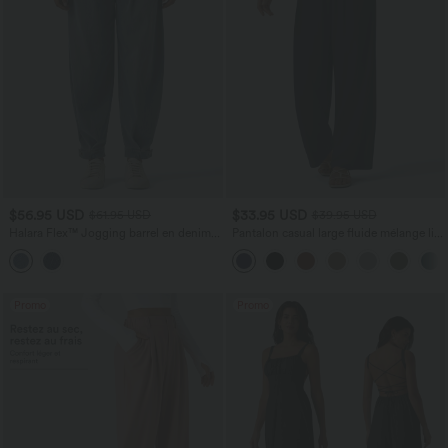
$56.95 USD
$33.95 USD
$61.95 USD
$39.95 USD
Halara Flex™ Jogging barrel en denim
Pantalon casual large fluide mélange lin
taille mi-haute avec poches
taille haute avec cordon de serrage et
poches
Promo
Promo