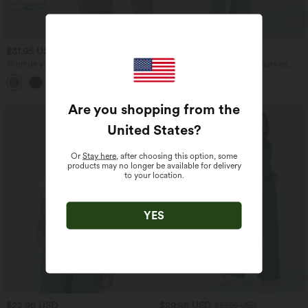
$31.95 USD
$53.95 USD
$56.95 USD
Short de yoga SoftlyZero™ Airy 2-en-1
Jean décontracté taille mi-haute en
taille très haute avec poches et effet frais
lyocell drapé avec cordon de serrage et
+23
InstantCool 17,5 cm
poches
Are you shopping from the
United States
?
Or
Stay here
, after choosing this option, some
products may no longer be available for delivery
to your location.
YES
$22.95 USD
$29.95 USD
$61.95 USD