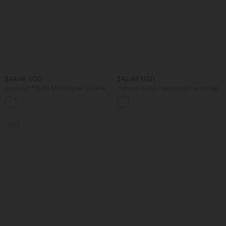
$44.95 USD
$42.95 USD
Breezeful™ Robe Mi-Longue Col en V
Pantalon tailleur légèrement évasé taille
Manches Courtes Poche Latérale Nouée
haute avec poches arrière Halara Flex™
+8
au Dos Séchage Rapide
SALE