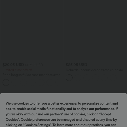
$29.95 USD
$25.95 USD
$67.95 USD
Limited-time offers!
Débardeur court décontracté chiné dos
nu ajusté torsadé avec boucle réglable
Robe longue fluide sans manches avec
brassière intégrée (Bonnets E-G) et
poches
We use cookies to offer you a better experience, to personalize content and
ads, to enable social media functionality and to analyze our performance. If
you're okay with our and our partners’ use of cookies, click on “Accept
Cookies”. Cookie preferences can be managed and disabled at any time by
clicking on “Cookies Settings”. To learn more about our practices, you can