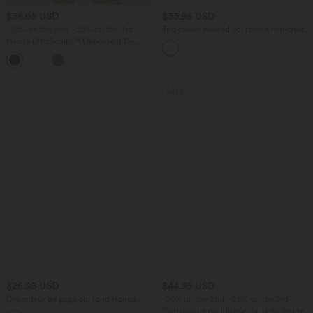
$36.95 USD
$33.95 USD
-20% on the 2nd, -25% on the 3rd
Top casual relaxed col rond à manches
chauve-souris
Halara UltraSculpt™ Débardeur De
Course à Col en U Dos Nu Ourlet
+11
Incurvé Croisé
SALE
$25.95 USD
$44.95 USD
Débardeur de yoga col rond froncé,
-20% on the 2nd, -25% on the 3rd
tissu rafraîchissant - Protection UPF50+
Pantalon de golf fuselé, taille mi-haute,