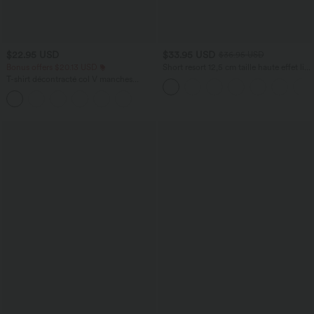
$22.95 USD
$33.95 USD
$36.95 USD
Bonus offers $20.13 USD
Short resort 12,5 cm taille haute effet lin
avec ourlet roulotté et poches
T-shirt décontracté col V manches
courtes coupe courte