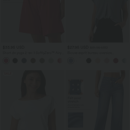
$33.95 USD
$27.95 USD
$31.95 USD
Short de yoga 2-en-1 SoftlyZero™ Airy
Blouse esprit bureau oversize
taille très haute effet frais InstantCool
défroissage facile, col V et manches
+10
22,8 cm avec poches
courtes
SALE