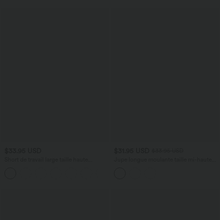
$33.95 USD
$31.95 USD
$33.95 USD
Short de travail large taille haute
Jupe longue moulante taille mi-haute
DayStretch avec poches
avec nœud devant et fronces imprimé
+11
floral/à rayures