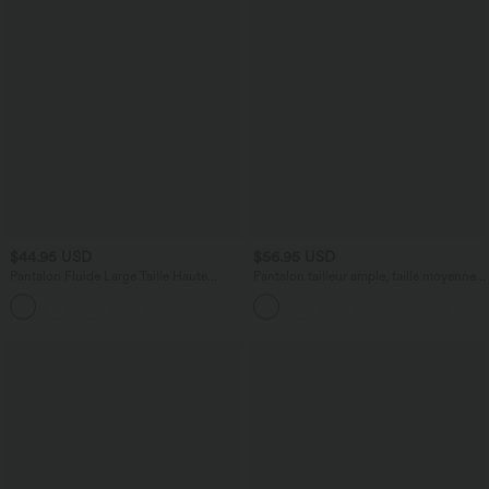
$44.95 USD
$56.95 USD
Pantalon Fluide Large Taille Haute
Pantalon tailleur ample, taille moyenne,
Poches Latérales Palazzo Solide Casual
coupe barrel, à poches
+5
Linen-Feel