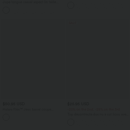
effet frais InstantCool taille très haute
Jupe longue casual aspect lin taille
12,5 cm avec poches, longueur allongée
haute avec cordon de serrage
SALE
$50.95 USD
$25.95 USD
Halara Flex™ Jean barrel coupe
-20% on the 2nd, -25% on the 3rd
tonneau taille mi-haute avec poches
Top décontracté dos nu à col licou avec
lien dans le dos