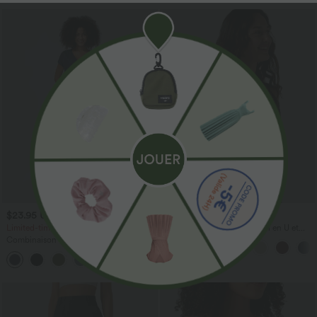
$23.95 USD
$31.95 USD
$50.95 USD
Limited-time offers!
Débardeur décontracté à col en U et
brassière intégrée
Combinaison Casual Col en V Jambes
Large Plissée Manches Courtes Poche
+5
Latérale Gaufrée Fluide