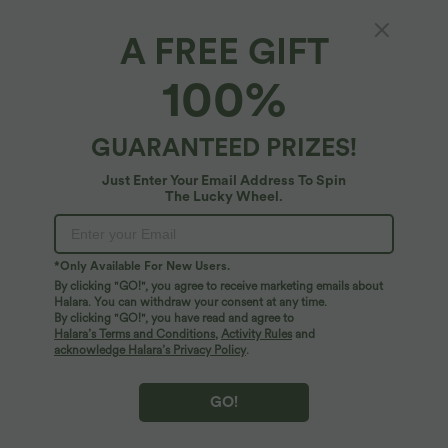
T-shirt casual col V manches courtes
Limited-time offers!
Combinaison froncée col V sans
A FREE GIFT
+9
manches avec poches - Easy Peasy
100%
GUARANTEED PRIZES!
Just Enter Your Email Address To Spin
The Lucky Wheel.
*Only Available For New Users.
By clicking "GO!", you agree to receive marketing emails about
Halara. You can withdraw your consent at any time.
By clicking "GO!", you have read and agree to
Halara’s Terms and Conditions
,
Activity Rules
and
acknowledge Halara’s Privacy Policy
.
$56.95 USD
$31.95 USD
$61.95 USD
GO!
Halara Flex™ Jean large asymétrique
Débardeur yoga dos nu col U avec
taille basse avec bouton, fermeture
bretelles croisées, ourlet arrondi et effet
+5
éclair et poches multiples, délavé et
frais InstantCool, protection solaire
extensible en maille
UPF50+