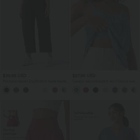
$39.95 USD
$27.95 USD
Pantalon barrel DayStretch taille haute
Caraco décontracté 2-en-1 froncé avec
avec poches
brassière intégrée bretelles réglables
+5