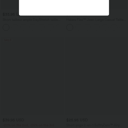
$33.95 USD
$50.95 USD
$36.95 USD
Short tailleur ample DayStretch taille
Halara Flex™ Jean Large Casual Taille
haute 17,5 cm avec poches
Haute Poches Multiples Tricot
+4
Extensible Délavé
SALE
$39.95 USD
$25.95 USD
-20% on the 2nd, -25% on the 3rd
Short yoga 2-en-1 SoftlyZero™ Airy