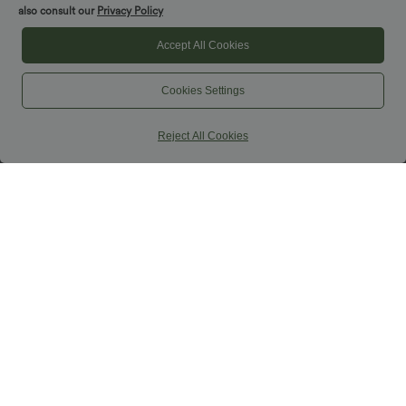
also consult our
Privacy Policy
Accept All Cookies
Cookies Settings
Reject All Cookies
$29.95 USD
$29.95 USD
$56.95 USD
$61.95 USD
Limited-time offers!
Limited-time offers!
Combinaison décontractée dos nu avec
Combinaison tailleur col bateau sans
poches latérales
manches à rayures et nœuds sur les
+10
côtés effet frais InstantCool avec
poches, accès facile Easy Peasy