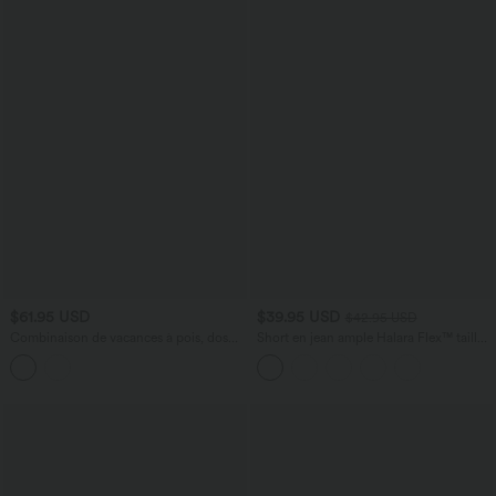
$61.95 USD
$39.95 USD
$42.95 USD
Combinaison de vacances à pois, dos
Short en jean ample Halara Flex™ taille
nu halter, coussinets amovibles, poches
haute croisé gainant décontracté avec
et accès facile Easy Peasy
poches