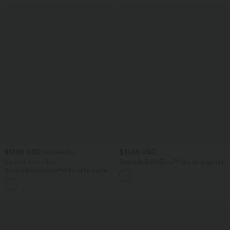
$17.95 USD
$31.95 USD
$31.95 USD
Limited-time offers!
Bermuda SoftlyZero™ Airy de yoga taille
haute avec poches multiples et effet
Short décontracté effet lin taille haute
frais InstantCool
avec cordon de serrage et poches
latérales