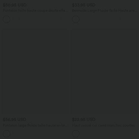
$50.95 USD
$33.95 USD
Pantalon taille haute coupe droite effet
Bermuda Large Fluide Taille Haute avec
lin avec poches
Plis et Poches Latérales en Lin
+5
Synthétique
$56.95 USD
$22.95 USD
Pantalon large fluide taille haute en lin
Haut casual col carré manches courtes
mélangé avec poches et liens latéraux