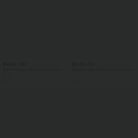
$42.95 USD
$42.95 USD
Robe midi sans manches à encolure
Pantalon capri effet lin taille haute avec
arrondie avec coussinets amovibles et
poches zippées
ourlet à volants