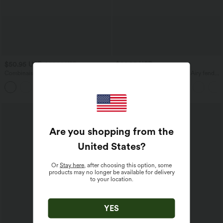
$50.95 USD
$44.95 USD
$56.95 USD
Combinaison décontractée large chinée
Robe moulante SoftlyZero™ Airy fendue
froncée bretelles ajustables avec poches
à effet frais InstantCool, brassière
+10
- Easy Peasy
intégrée, dos nu croisé à lacets,
légèrement plissée pour invitée de
mariage et demoiselle d'honneur
Are you shopping from the
United States
?
Or
Stay here
, after choosing this option, some
products may no longer be available for delivery
to your location.
YES