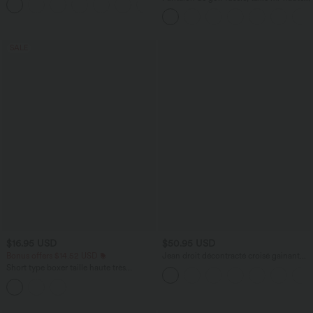
+16
cordon, ourlet courbé, séchage rapide,
avec poches—UPF40+
SALE
$16.95 USD
$50.95 USD
Bonus offers $14.52 USD
Jean droit décontracté croisé gainant
taille haute avec poches Halara Flex™
Short type boxer taille haute très
extensible et doux pour la détente