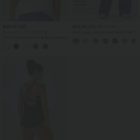
$25.95 USD
$56.95 USD
$61.95 USD
Bonus offers $20.13 USD
Jean baggy asymétrique Halara Flex™
taille haute effet délavé avec poches
T-shirt décontracté col bateau manches
courtes coton
SALE