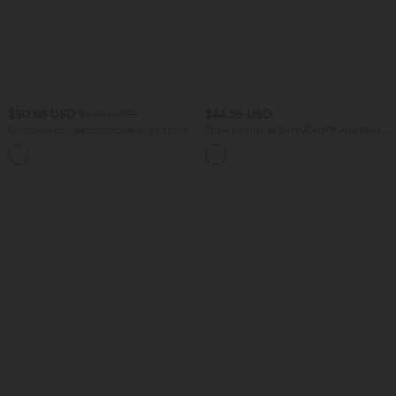
$50.95 USD
$44.95 USD
$56.95 USD
Combinaison décontractée large chinée
Robe moulante SoftlyZero™ Airy fendue
froncée bretelles ajustables avec poches
à effet frais InstantCool, brassière
+10
- Easy Peasy
intégrée, dos nu croisé à lacets,
légèrement plissée pour invitée de
mariage et demoiselle d'honneur