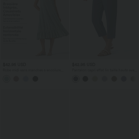
$42.95 USD
$42.95 USD
Robe midi sans manches à encolure
Pantalon capri effet lin taille haute avec
arrondie avec coussinets amovibles et
poches zippées
ourlet à volants