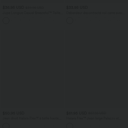
$36.95 USD
$33.95 USD
$39.95 USD
Jupe Longue Casual Breezeful™ Taille
Débardeur décontracté col carré avec
Haute à Volants 2en1 Fluide Sèchement
soutien-gorge intégré bonnets B-E
+8
Rapide Quotidien Maxi
$50.95 USD
$61.95 USD
$67.95 USD
Jean droit Halara Flex™ à taille haute,
Halara Flex™ Jean large Palazzo et
poches multiples, effet délavé et tissu
Taille Haute avec Poches Avant en Tricot
+3
extensible
Extensible Lavé