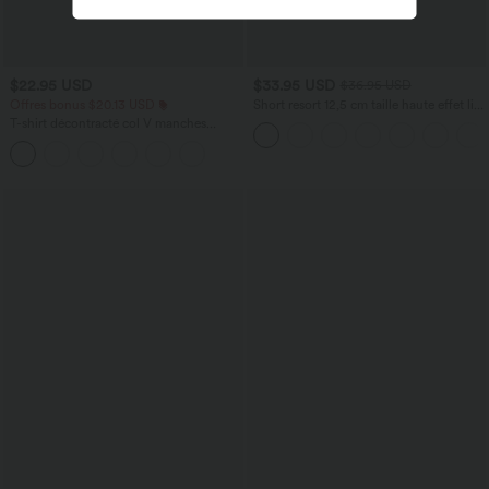
$22.95 USD
$33.95 USD
$36.95 USD
Offres bonus $20.13 USD
Short resort 12,5 cm taille haute effet lin
avec ourlet roulotté et poches
T-shirt décontracté col V manches
courtes coupe courte