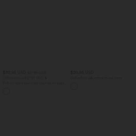
$30.95 USD
$20.95 USD
$31.95 USD
Offres bonus $27.97 USD
Débardeur décontracté col carré
Pull col rond manches courtes en tissu
gaufré
+1