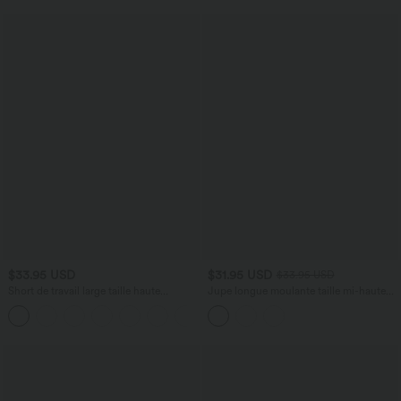
$33.95 USD
$31.95 USD
$33.95 USD
Short de travail large taille haute
Jupe longue moulante taille mi-haute
DayStretch avec poches
avec nœud devant et fronces imprimé
+11
floral/à rayures