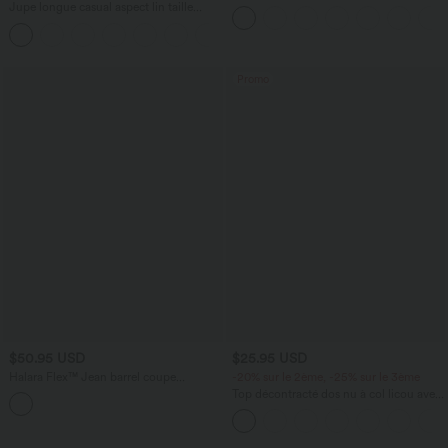
effet frais InstantCool taille très haute
Jupe longue casual aspect lin taille
12,5 cm avec poches, longueur allongée
haute avec cordon de serrage
Promo
$50.95 USD
$25.95 USD
Halara Flex™ Jean barrel coupe
-20% sur le 2ème, -25% sur le 3ème
tonneau taille mi-haute avec poches
Top décontracté dos nu à col licou avec
lien dans le dos