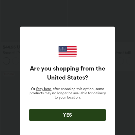
$44.95 USD
$42.95 USD
Breezeful™ Robe Mi-Longue Col en V
Pantalon tailleur légèrement évasé taille
Manches Courtes Poche Latérale Nouée
haute avec poches arrière Halara Flex™
+8
au Dos Séchage Rapide
Are you shopping from the
Promo
United States
?
Or
Stay here
, after choosing this option, some
products may no longer be available for delivery
to your location.
YES