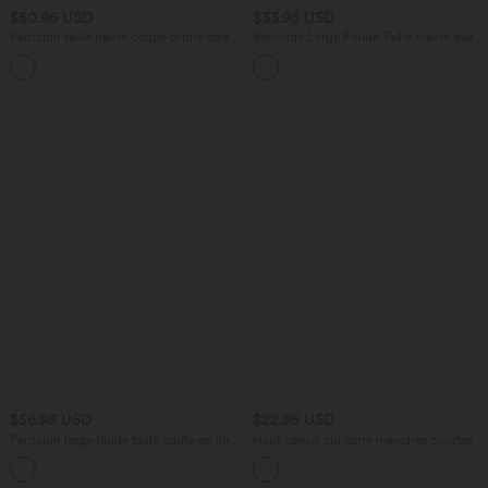
$50.95 USD
$33.95 USD
Pantalon taille haute coupe droite effet
Bermuda Large Fluide Taille Haute avec
lin avec poches
Plis et Poches Latérales en Lin
+5
Synthétique
$56.95 USD
$22.95 USD
Pantalon large fluide taille haute en lin
Haut casual col carré manches courtes
mélangé avec poches et liens latéraux