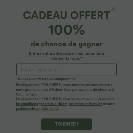
CADEAU OFFERT
100%
$25.95 USD
$56.95 USD
$61.95 USD
Offres bonus $20.13 USD
Jean baggy asymétrique Halara Flex™
taille haute effet délavé avec poches
T-shirt décontracté col bateau manches
courtes coton
de chance de gagner
Entrez votre addresse e-mail pour faire
Promo
tourner la roue.*
*Nouveaux utilisateurs uniquement.
En cliquant sur "TOURNER !", vous acceptez de recevoir des e-
mails promotionnels d'Halara. Vous pouvez vous désabonner à
tout moment.
En cliquant sur "TOURNER !", vous indiquez avoir lu et accepté
les conditions générales d'Halara
,
les règles de l'activité
et notre
politique de confidentialité
.
TOURNER !