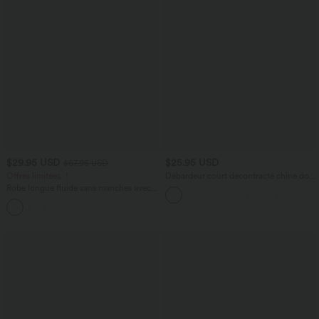
$29.95 USD
$25.95 USD
$67.95 USD
Offres limitées ！
Débardeur court décontracté chiné dos
nu ajusté torsadé avec boucle réglable
Robe longue fluide sans manches avec
brassière intégrée (Bonnets E-G) et
poches