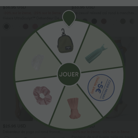
$36.95 USD
$33.95 USD
-20% sur le 2ème, -25% sur le 3ème
Top casual relaxed col rond à manches
chauve-souris
Halara UltraSculpt™ Débardeur De
Course à Col en U Dos Nu Ourlet
+11
Incurvé Croisé
Promo
$25.95 USD
$44.95 USD
Débardeur de yoga col rond froncé,
-20% sur le 2ème, -25% sur le 3ème
tissu rafraîchissant - Protection UPF50+
Pantalon de golf fuselé, taille mi-haute,