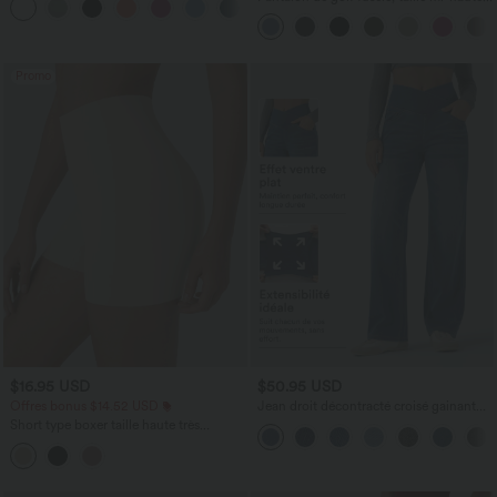
+16
cordon, ourlet courbé, séchage rapide,
avec poches—UPF40+
Promo
$16.95 USD
$50.95 USD
Offres bonus $14.52 USD
Jean droit décontracté croisé gainant
taille haute avec poches Halara Flex™
Short type boxer taille haute très
extensible et doux pour la détente