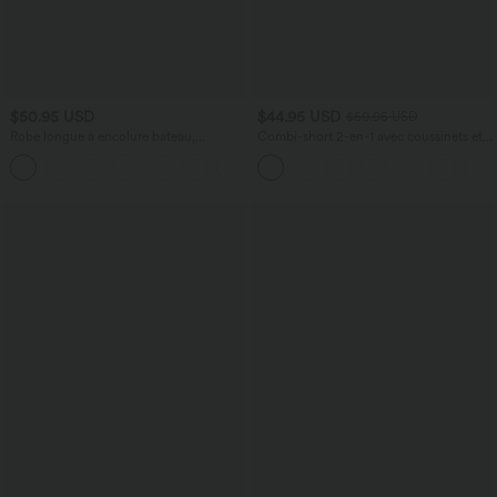
$50.95 USD
$44.95 USD
$50.95 USD
Robe longue à encolure bateau,
Combi-short 2-en-1 avec coussinets et
bretelles asymétriques, côtés froncés et
poches - Édition Easy Peasy
+4
poches