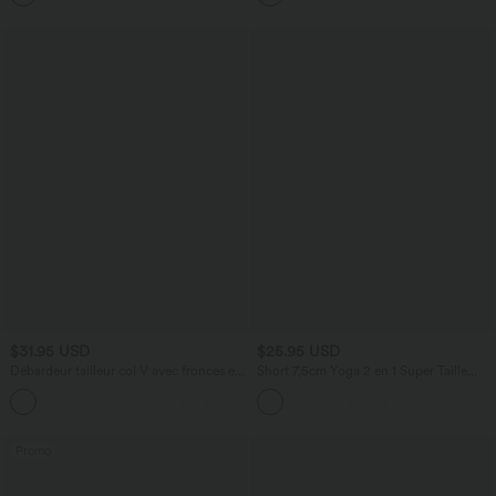
$31.95 USD
$25.95 USD
Débardeur tailleur col V avec fronces et
Short 7,5cm Yoga 2 en 1 Super Taille
brassière intégrée
Haute Poches Arrière Poches Cachées
Latérales
Promo