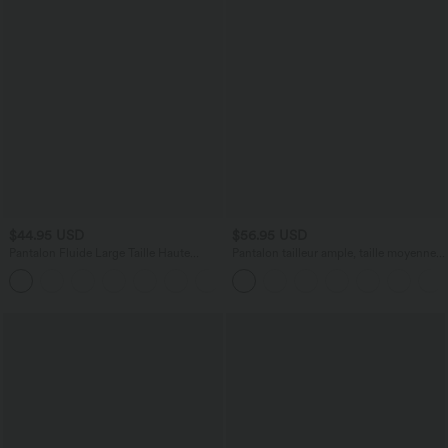
$44.95 USD
$56.95 USD
Pantalon Fluide Large Taille Haute
Pantalon tailleur ample, taille moyenne,
Poches Latérales Palazzo Solide Casual
coupe barrel, à poches
+5
Linen-Feel