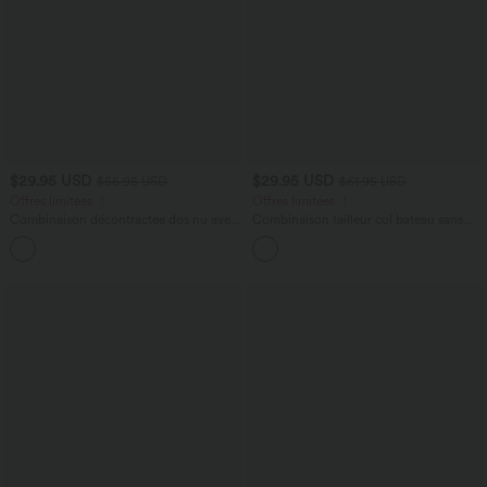
$29.95 USD
$29.95 USD
$56.95 USD
$61.95 USD
Offres limitées ！
Offres limitées ！
Combinaison décontractée dos nu avec
Combinaison tailleur col bateau sans
poches latérales
manches à rayures et nœuds sur les
+10
côtés effet frais InstantCool avec
poches, accès facile Easy Peasy