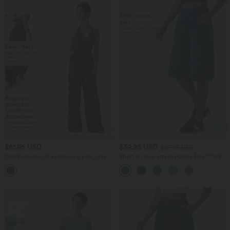
$61.95 USD
$39.95 USD
$42.95 USD
Combinaison de vacances à pois, dos
Short en jean ample Halara Flex™ taille
nu halter, coussinets amovibles, poches
haute croisé gainant décontracté avec
et accès facile Easy Peasy
poches