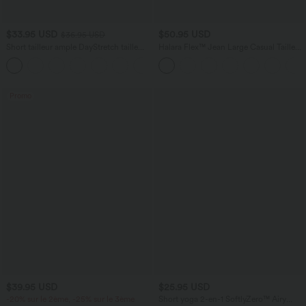
$33.95 USD
$50.95 USD
$36.95 USD
Short tailleur ample DayStretch taille
Halara Flex™ Jean Large Casual Taille
haute 17,5 cm avec poches
Haute Poches Multiples Tricot
+4
Extensible Délavé
Promo
$39.95 USD
$25.95 USD
-20% sur le 2ème, -25% sur le 3ème
Short yoga 2-en-1 SoftlyZero™ Airy