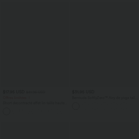
$17.95 USD
$31.95 USD
$31.95 USD
Offres limitées ！
Bermuda SoftlyZero™ Airy de yoga taille
haute avec poches multiples et effet
Short décontracté effet lin taille haute
frais InstantCool
avec cordon de serrage et poches
latérales