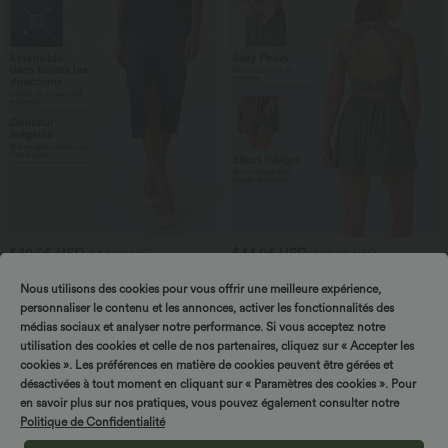
$42.95 USD
$44.95 USD
$44.95 USD
$50.95 USD
Halara Flex™ Jupe en Jean Casual Mi-
Combi-short 2-en-1 avec coussinets et
Longue Délavé Extensible Plusieurs
poches - Édition Easy Peasy
Nous utilisons des cookies pour vous offrir une meilleure expérience,
+1
Poches Taille Haute
personnaliser le contenu et les annonces, activer les fonctionnalités des
médias sociaux et analyser notre performance. Si vous acceptez notre
utilisation des cookies et celle de nos partenaires, cliquez sur « Accepter les
cookies ». Les préférences en matière de cookies peuvent être gérées et
Pantalons
désactivées à tout moment en cliquant sur « Paramètres des cookies ». Pour
en savoir plus sur nos pratiques, vous pouvez également consulter notre
Jeans
Politique de Confidentialité
Combinaisons