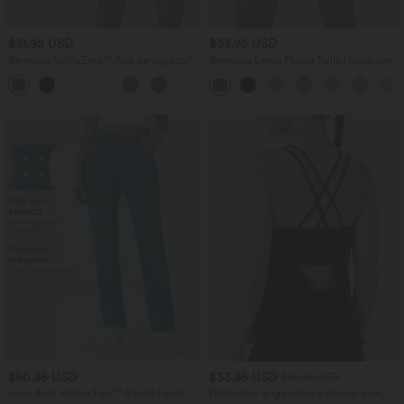
$31.95 USD
$33.95 USD
Bermuda SoftlyZero™ Airy de yoga taille
Bermuda Large Fluide Taille Haute avec
haute avec poches multiples et effet
Plis et Poches Latérales en Lin
+16
frais InstantCool
Synthétique
$50.95 USD
$33.95 USD
$36.95 USD
Jean droit Halara Flex™ à taille haute,
Débardeur yoga plissé à dos nu avec