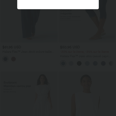
$61.95 USD
$50.95 USD
Halara Flex™ Jean droit coloré taille
-20% sur le 2ème, -25% sur le 3ème
basse avec poches
Halara Flex™ Jean slim casual capri
taille haute avec fentes et poches