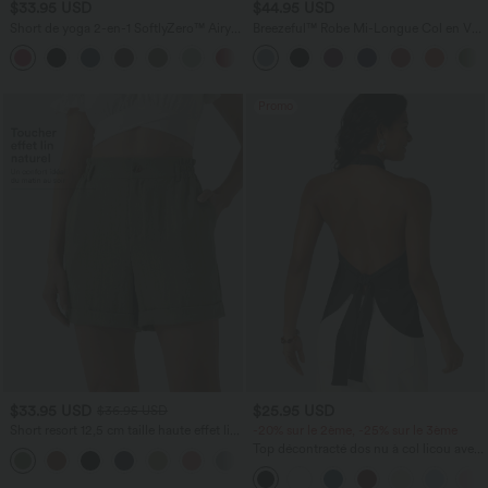
$33.95 USD
$44.95 USD
Short de yoga 2-en-1 SoftlyZero™ Airy
Breezeful™ Robe Mi-Longue Col en V
taille très haute effet frais InstantCool
Manches Courtes Poche Latérale Nouée
+10
22,8 cm avec poches
au Dos Séchage Rapide
Promo
$33.95 USD
$25.95 USD
$36.95 USD
Short resort 12,5 cm taille haute effet lin
-20% sur le 2ème, -25% sur le 3ème
avec ourlet roulotté et poches
Top décontracté dos nu à col licou avec
lien dans le dos