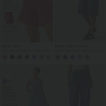
$31.95 USD
$39.95 USD
$42.95 USD
Short de yoga SoftlyZero™ Airy 2-en-1
Short en jean ample Halara Flex™ taille
taille très haute avec poches et effet frais
haute croisé gainant décontracté avec
+23
InstantCool 17,5 cm
poches