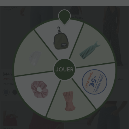
$44.95 USD
$61.95 USD
-20% sur le 2ème, -25% sur le 3ème
Combinaison de vacances à pois, dos
nu halter, coussinets amovibles, poches
Pantalon de golf fuselé, taille mi-haute,
et accès facile Easy Peasy
cordon, ourlet courbé, séchage rapide,
+2
avec poches—UPF40+