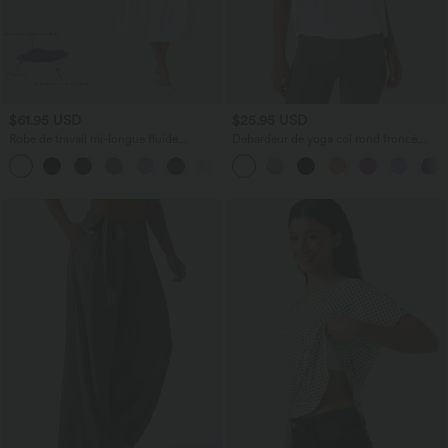
$61.95 USD
$25.95 USD
Robe de travail mi-longue fluide
Débardeur de yoga col rond froncé,
gainante à manches chauve-souris avec
tissu rafraîchissant - Protection UPF50+
poches