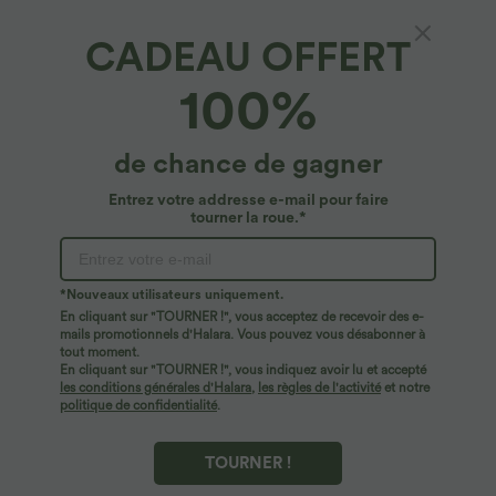
+21
Latérales
CADEAU OFFERT
100%
de chance de gagner
Entrez votre addresse e-mail pour faire
tourner la roue.*
*Nouveaux utilisateurs uniquement.
En cliquant sur "TOURNER !", vous acceptez de recevoir des e-
mails promotionnels d'Halara. Vous pouvez vous désabonner à
tout moment.
En cliquant sur "TOURNER !", vous indiquez avoir lu et accepté
$33.95 USD
$56.95 USD
$39.95 USD
$61.95 USD
les conditions générales d'Halara
,
les règles de l'activité
et notre
Pantalon casual large fluide mélange lin
Halara Flex™ Jean large asymétrique
politique de confidentialité
.
taille haute avec cordon de serrage et
taille basse avec bouton, fermeture
+5
poches
éclair et poches multiples, délavé et
extensible en maille
TOURNER !
Promo