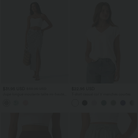
$31.95 USD
$22.95 USD
$33.95 USD
Jupe longue moulante taille mi-haute
T-shirt casual col V manches courtes
avec nœud devant et fronces imprimé
floral/à rayures