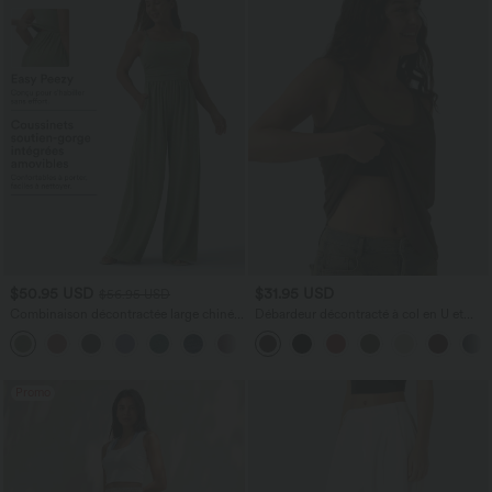
$50.95 USD
$31.95 USD
$56.95 USD
Combinaison décontractée large chinée
Débardeur décontracté à col en U et
froncée bretelles ajustables avec poches
brassière intégrée
+10
- Easy Peasy
Promo