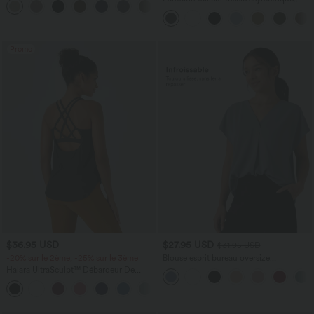
+5
taille moyenne Halara Flex™ DayStretch
avec poches
Promo
$36.95 USD
$27.95 USD
$31.95 USD
-20% sur le 2ème, -25% sur le 3ème
Blouse esprit bureau oversize
défroissage facile, col V et manches
Halara UltraSculpt™ Débardeur De
courtes
Course à Col en U Dos Nu Ourlet
+11
Incurvé Croisé