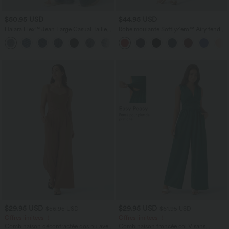
$50.95 USD
$44.95 USD
Halara Flex™ Jean Large Casual Taille
Robe moulante SoftlyZero™ Airy fendue
Haute Poches Multiples Tricot
à effet frais InstantCool, brassière
+2
Extensible Délavé
intégrée, dos nu croisé à lacets,
légèrement plissée pour invitée de
mariage et demoiselle d'honneur
$29.95 USD
$29.95 USD
$56.95 USD
$61.95 USD
Offres limitées ！
Offres limitées ！
Combinaison décontractée dos nu avec
Combinaison froncée col V sans