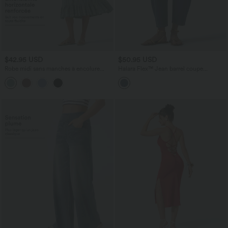
$42.95 USD
$50.95 USD
Robe midi sans manches à encolure
Halara Flex™ Jean barrel coupe
arrondie avec coussinets amovibles et
tonneau taille mi-haute avec poches
ourlet à volants