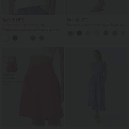
$25.95 USD
$42.95 USD
Offres bonus $20.13 USD
Pantalon capri effet lin taille haute avec
poches zippées
T-shirt décontracté col bateau manches
courtes coton