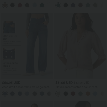
poches latérales
manches avec poches - Easy Peasy
+10
$50.95 USD
$31.95 USD
$33.95 USD
Jean droit décontracté croisé gainant
Blouse décontractée à col en V et
taille haute avec poches Halara Flex™
manches courtes bouffantes
+1