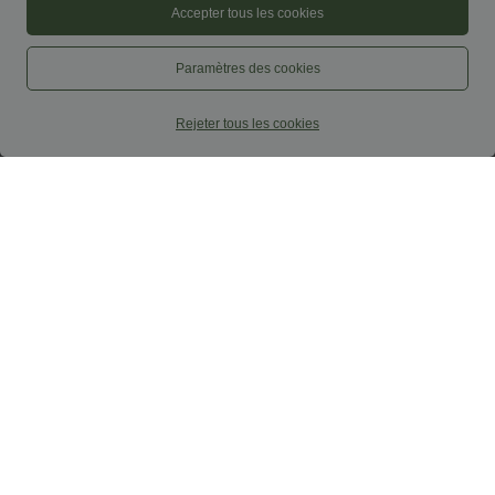
Accepter tous les cookies
Robes
Paramètres des cookies
Jupes
Hauts
Rejeter tous les cookies
Shorts
Leggings
Manteaux & Pulls
Grande taille
Maillots de bain & Lingerie
Restons en contact
Abonnez-vous pour bénéficier d'offres e-mail
exclusives et accéder à nos nouveautés en avant-