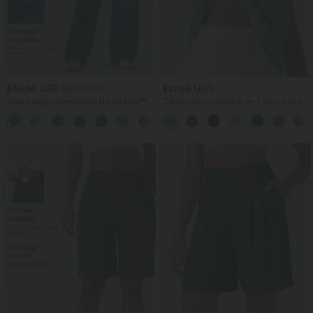
$56.95 USD
$27.95 USD
$61.95 USD
Jean baggy asymétrique Halara Flex™
Caraco décontracté 2-en-1 froncé avec
taille haute effet délavé avec poches
brassière intégrée bretelles réglables