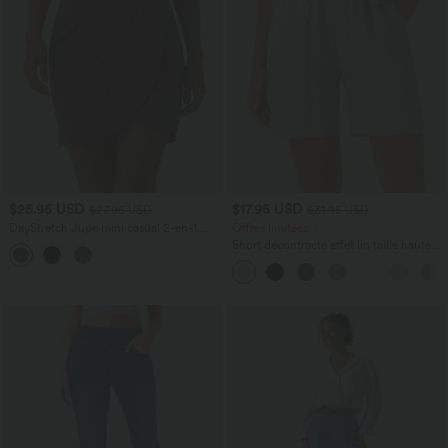
$25.95 USD
$17.95 USD
$27.95 USD
$31.95 USD
DayStretch Jupe mini casual 2-en-1
Offres limitées ！
bodycon plissée croisée taille haute
Short décontracté effet lin taille haute
avec cordon de serrage et poches
latérales