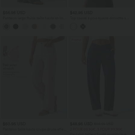
$56.95 USD
$42.95 USD
Pantalon large fluide taille haute en lin
Top casual à pois épaule dénudée à
mélangé avec poches et liens latéraux
manches courtes avec ourlet incurvé
asymétrique et brassière intégrée
Promo
$50.95 USD
$48.95 USD
$56.95 USD
Pantalon taille haute coupe droite effet
2 POUR 69,90€, 3 POUR 99,90€
lin avec poches
Pantalon tailleur fuselé asymétrique