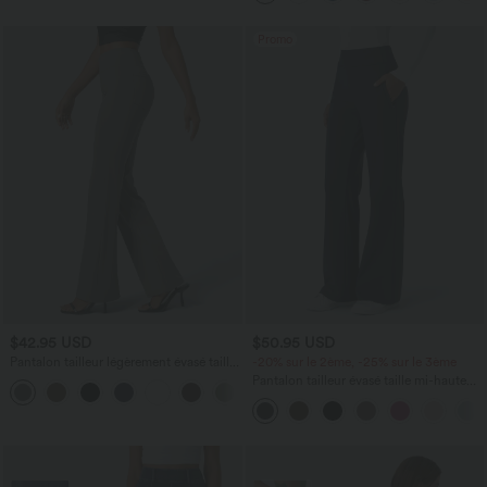
Promo
$42.95 USD
$50.95 USD
Pantalon tailleur légèrement évasé taille
-20% sur le 2ème, -25% sur le 3ème
haute avec poches arrière Halara Flex™
Pantalon tailleur évasé taille mi-haute
+13
Halara Flex™ DayStretch avec zip latéral
et poches