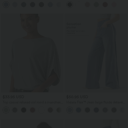
poches multiples, effet délavé et tissu
bretelles croisées et séchage rapide
+3
extensible
$33.95 USD
$50.95 USD
Top casual relaxed col rond à manches
Halara Flex™ Jean large fluide délavé
chauve-souris
taille haute à rayures avec poches
+1