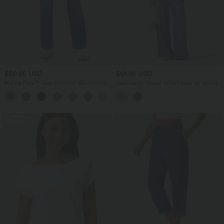
$50.95 USD
$61.95 USD
Halara Flex™ Jean bootcut décontracté
Jean large casual taille haute en lyocell
extensible délavé taille haute à poches
avec poches
+5
multiples
Promo