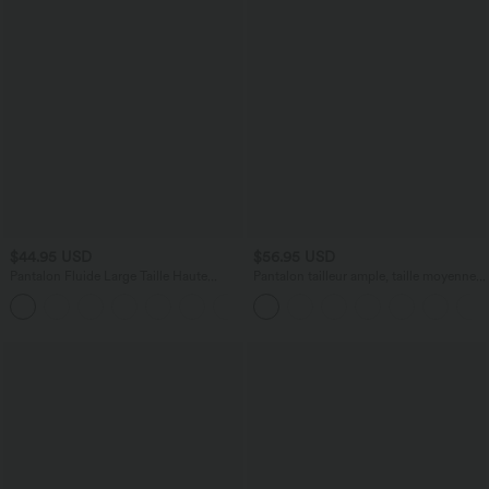
$44.95 USD
$56.95 USD
Pantalon Fluide Large Taille Haute
Pantalon tailleur ample, taille moyenne,
Poches Latérales Palazzo Solide Casual
coupe barrel, à poches
+5
Linen-Feel