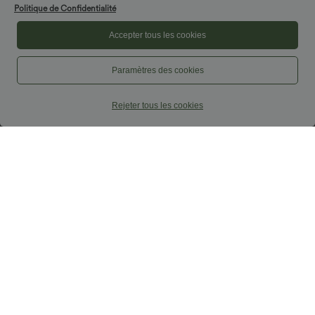
Politique de Confidentialité
Accepter tous les cookies
Paramètres des cookies
Rejeter tous les cookies
$29.95 USD
$29.95 USD
$56.95 USD
$61.95 USD
Offres limitées ！
Offres limitées ！
Combinaison décontractée dos nu avec
Combinaison tailleur col bateau sans
poches latérales
manches à rayures et nœuds sur les
+10
côtés effet frais InstantCool avec
poches, accès facile Easy Peasy