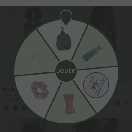
$23.95 USD
$31.95 USD
$50.95 USD
Offres limitées ！
Débardeur décontracté à col en U et
brassière intégrée
Combinaison Casual Col en V Jambes
Large Plissée Manches Courtes Poche
+5
Latérale Gaufrée Fluide