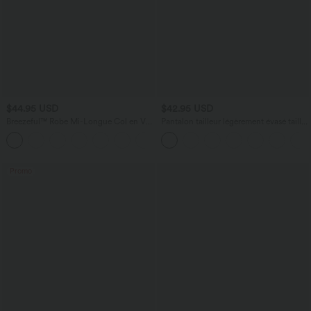
$44.95 USD
$42.95 USD
Breezeful™ Robe Mi-Longue Col en V
Pantalon tailleur légèrement évasé taille
Manches Courtes Poche Latérale Nouée
haute avec poches arrière Halara Flex™
+8
au Dos Séchage Rapide
Promo