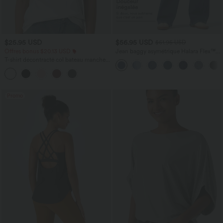
$25.95 USD
$56.95 USD
$61.95 USD
Offres bonus $20.13 USD
Jean baggy asymétrique Halara Flex™
taille haute effet délavé avec poches
T-shirt décontracté col bateau manches
courtes coton
Promo