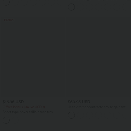
+16
cordon, ourlet courbé, séchage rapide,
avec poches—UPF40+
Promo
$16.95 USD
$50.95 USD
Offres bonus $14.52 USD
Jean droit décontracté croisé gainant
taille haute avec poches Halara Flex™
Short type boxer taille haute très
extensible et doux pour la détente