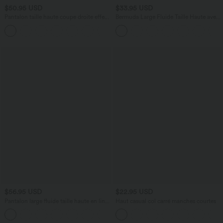
$50.95 USD
$33.95 USD
Pantalon taille haute coupe droite effet
Bermuda Large Fluide Taille Haute avec
lin avec poches
Plis et Poches Latérales en Lin
+5
Synthétique
$56.95 USD
$22.95 USD
Pantalon large fluide taille haute en lin
Haut casual col carré manches courtes
mélangé avec poches et liens latéraux