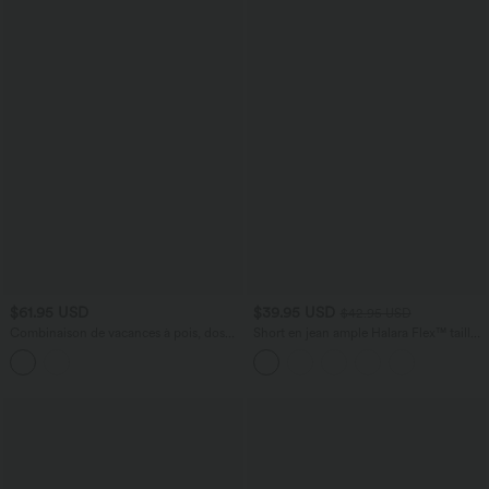
$61.95 USD
$39.95 USD
$42.95 USD
Combinaison de vacances à pois, dos
Short en jean ample Halara Flex™ taille
nu halter, coussinets amovibles, poches
haute croisé gainant décontracté avec
et accès facile Easy Peasy
poches