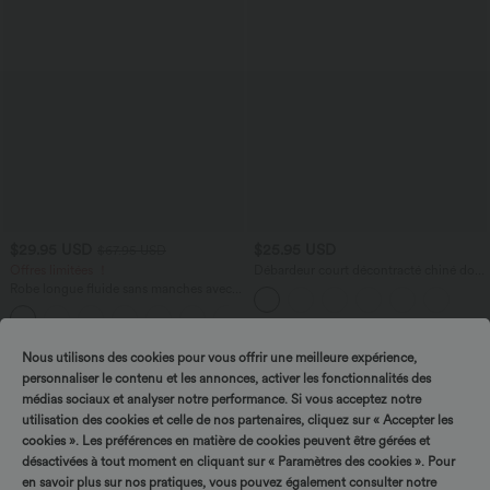
$29.95 USD
$25.95 USD
$67.95 USD
Offres limitées ！
Débardeur court décontracté chiné dos
nu ajusté torsadé avec boucle réglable
Robe longue fluide sans manches avec
brassière intégrée (Bonnets E-G) et
poches
Nous utilisons des cookies pour vous offrir une meilleure expérience,
personnaliser le contenu et les annonces, activer les fonctionnalités des
médias sociaux et analyser notre performance. Si vous acceptez notre
utilisation des cookies et celle de nos partenaires, cliquez sur « Accepter les
cookies ». Les préférences en matière de cookies peuvent être gérées et
désactivées à tout moment en cliquant sur « Paramètres des cookies ». Pour
en savoir plus sur nos pratiques, vous pouvez également consulter notre