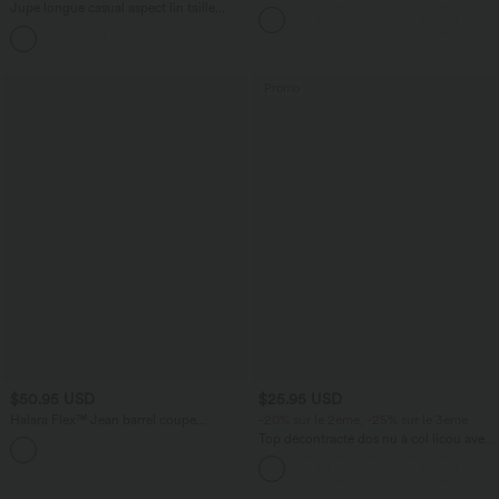
effet frais InstantCool taille très haute
Jupe longue casual aspect lin taille
12,5 cm avec poches, longueur allongée
haute avec cordon de serrage
Promo
$50.95 USD
$25.95 USD
Halara Flex™ Jean barrel coupe
-20% sur le 2ème, -25% sur le 3ème
tonneau taille mi-haute avec poches
Top décontracté dos nu à col licou avec
lien dans le dos