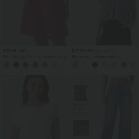
$33.95 USD
$27.95 USD
$31.95 USD
Short de yoga 2-en-1 SoftlyZero™ Airy
Blouse esprit bureau oversize
taille très haute effet frais InstantCool
défroissage facile, col V et manches
+10
22,8 cm avec poches
courtes
Promo