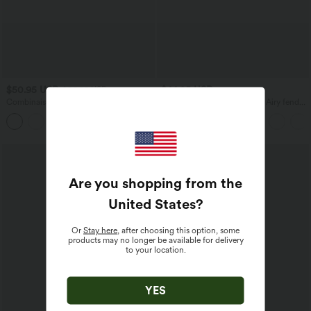
$50.95 USD
$44.95 USD
$56.95 USD
Combinaison décontractée large chinée
Robe moulante SoftlyZero™ Airy fendue
froncée bretelles ajustables avec poches
à effet frais InstantCool, brassière
+10
- Easy Peasy
intégrée, dos nu croisé à lacets,
légèrement plissée pour invitée de
mariage et demoiselle d'honneur
Are you shopping from the
United States
?
Or
Stay here
, after choosing this option, some
products may no longer be available for delivery
to your location.
YES