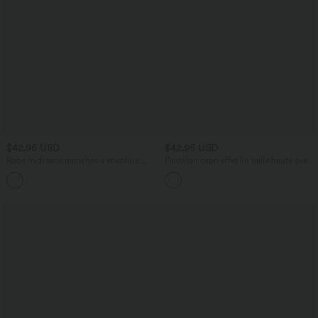
$42.95 USD
$42.95 USD
Robe midi sans manches à encolure
Pantalon capri effet lin taille haute avec
arrondie avec coussinets amovibles et
poches zippées
ourlet à volants