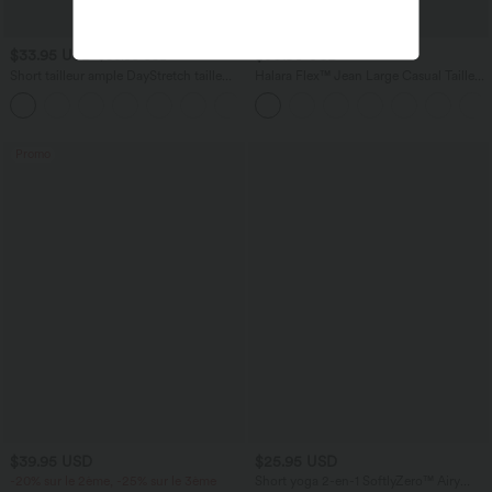
$33.95 USD
$50.95 USD
$36.95 USD
Short tailleur ample DayStretch taille
Halara Flex™ Jean Large Casual Taille
haute 17,5 cm avec poches
Haute Poches Multiples Tricot
+4
Extensible Délavé
Promo
$39.95 USD
$25.95 USD
-20% sur le 2ème, -25% sur le 3ème
Short yoga 2-en-1 SoftlyZero™ Airy