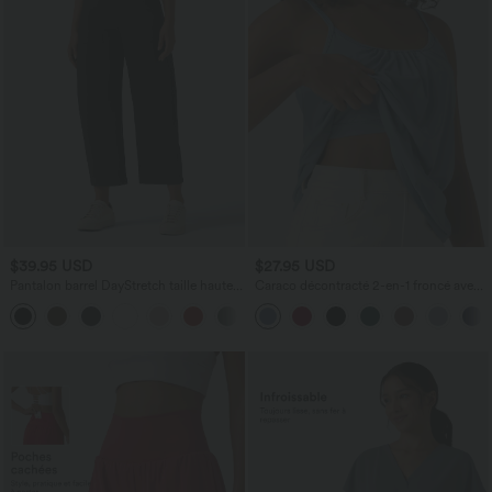
$39.95 USD
$27.95 USD
Pantalon barrel DayStretch taille haute
Caraco décontracté 2-en-1 froncé avec
avec poches
brassière intégrée bretelles réglables
+5