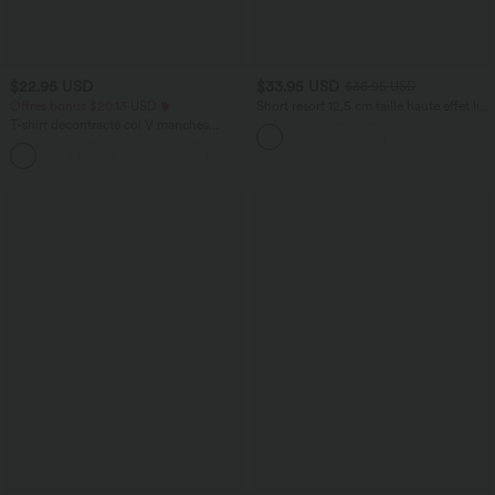
$22.95 USD
$33.95 USD
$36.95 USD
Offres bonus $20.13 USD
Short resort 12,5 cm taille haute effet lin
avec ourlet roulotté et poches
T-shirt décontracté col V manches
courtes coupe courte