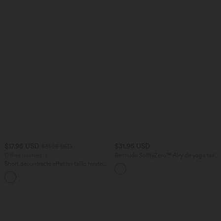
$17.95 USD
$31.95 USD
$31.95 USD
Offres limitées ！
Bermuda SoftlyZero™ Airy de yoga taille
haute avec poches multiples et effet
Short décontracté effet lin taille haute
frais InstantCool
avec cordon de serrage et poches
latérales