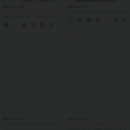
$36.95 USD
$33.95 USD
-20% sur le 2ème, -25% sur le 3ème
Top casual relaxed col rond à manches
chauve-souris
Halara UltraSculpt™ Débardeur De
Course à Col en U Dos Nu Ourlet
+11
Incurvé Croisé
Promo
$25.95 USD
$44.95 USD
Débardeur de yoga col rond froncé,
-20% sur le 2ème, -25% sur le 3ème
tissu rafraîchissant - Protection UPF50+
Pantalon de golf fuselé, taille mi-haute,