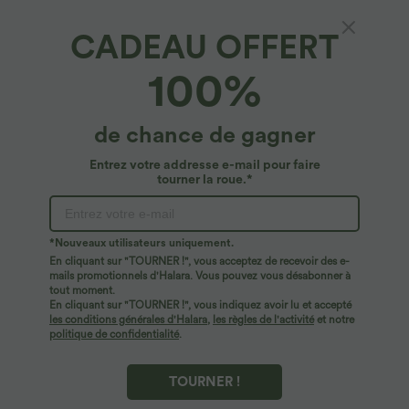
T-shirt casual col V manches courtes
Offres limitées ！
Combinaison froncée col V sans
CADEAU OFFERT
+9
manches avec poches - Easy Peasy
100%
de chance de gagner
Entrez votre addresse e-mail pour faire
tourner la roue.*
*Nouveaux utilisateurs uniquement.
En cliquant sur "TOURNER !", vous acceptez de recevoir des e-
mails promotionnels d'Halara. Vous pouvez vous désabonner à
tout moment.
En cliquant sur "TOURNER !", vous indiquez avoir lu et accepté
les conditions générales d'Halara
,
les règles de l'activité
et notre
politique de confidentialité
.
$56.95 USD
$31.95 USD
$61.95 USD
Halara Flex™ Jean large asymétrique
Débardeur yoga dos nu col U avec
taille basse avec bouton, fermeture
bretelles croisées, ourlet arrondi et effet
TOURNER !
+5
éclair et poches multiples, délavé et
frais InstantCool, protection solaire
extensible en maille
UPF50+