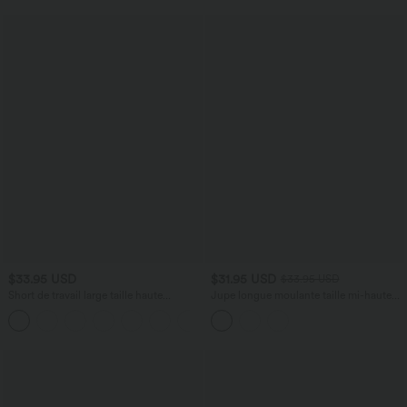
$33.95 USD
$31.95 USD
$33.95 USD
Short de travail large taille haute
Jupe longue moulante taille mi-haute
DayStretch avec poches
avec nœud devant et fronces imprimé
+11
floral/à rayures