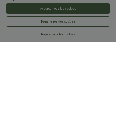
Accepter tous les cookies
Paramètres des cookies
Rejeter tous les cookies
$29.95 USD
$44.95 USD
$56.95 USD
Offres limitées ！
Pantalon Fluide Large Taille Haute
Poches Latérales Palazzo Solide Casual
Combinaison décontractée dos nu avec
Linen-Feel
poches latérales
+10