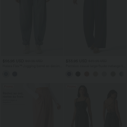
$56.95 USD
$33.95 USD
$61.95 USD
$39.95 USD
Halara Flex™ Jogging barrel en denim
Pantalon casual large fluide mélange lin
taille mi-haute avec poches
taille haute avec cordon de serrage et
poches
Promo
Promo