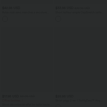
$42.95 USD
$33.95 USD
$36.95 USD
Robe midi sans manches à encolure
Short tailleur ample DayStretch taille
arrondie avec coussinets amovibles et
haute 17,5 cm avec poches
ourlet à volants
$17.95 USD
$25.95 USD
$31.95 USD
Offres limitées ！
Short yoga 2-en-1 SoftlyZero™ Airy
effet frais InstantCool taille très haute
Short décontracté effet lin taille haute