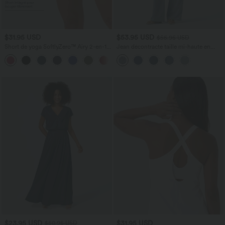
$31.95 USD
$53.95 USD
$56.95 USD
Short de yoga SoftlyZero™ Airy 2-en-1
Jean décontracté taille mi-haute en
taille très haute avec poches et effet frais
lyocell drapé avec cordon de serrage et
+23
InstantCool 17,5 cm
poches
$23.95 USD
$31.95 USD
$50.95 USD