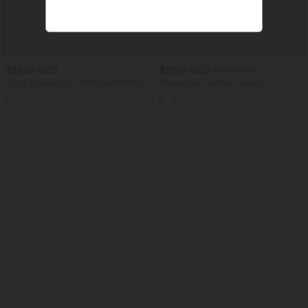
$33.95 USD
$27.95 USD
$31.95 USD
Short de yoga 2-en-1 SoftlyZero™ Airy
Blouse esprit bureau oversize
taille très haute effet frais InstantCool
défroissage facile, col V et manches
+10
22,8 cm avec poches
courtes