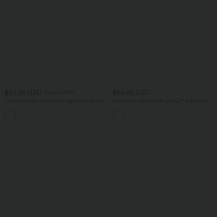
$50.95 USD
$44.95 USD
$56.95 USD
Combinaison décontractée large chinée
Robe moulante SoftlyZero™ Airy fendue
froncée bretelles ajustables avec poches
à effet frais InstantCool, brassière
+10
- Easy Peasy
intégrée, dos nu croisé à lacets,
légèrement plissée pour invitée de
mariage et demoiselle d'honneur