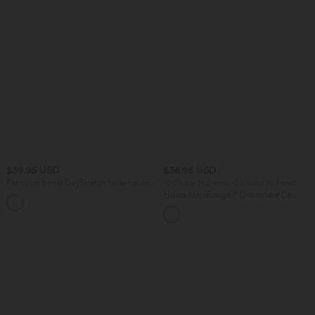
$39.95 USD
$36.95 USD
Pantalon barrel DayStretch taille haute
-20% sur le 2ème, -25% sur le 3ème
avec poches
Halara UltraSculpt™ Débardeur De
+5
Course à Col en U Dos Nu Ourlet
Incurvé Croisé