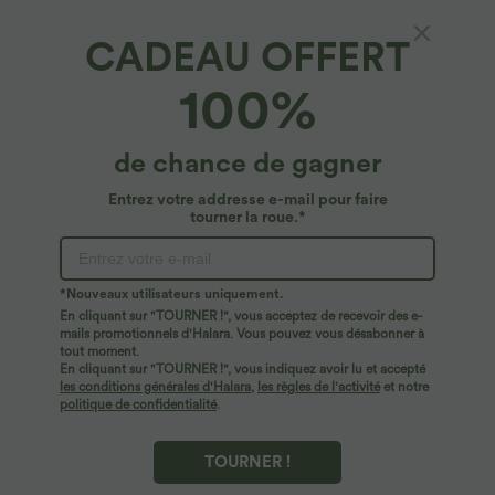
CADEAU OFFERT
100%
de chance de gagner
Entrez votre addresse e-mail pour faire
tourner la roue.*
Oops!
Nous ne semblons pas pouvoir trouver la page que
*Nouveaux utilisateurs uniquement.
vous recherchez.
En cliquant sur "TOURNER !", vous acceptez de recevoir des e-
mails promotionnels d'Halara. Vous pouvez vous désabonner à
tout moment.
Acheter plus
En cliquant sur "TOURNER !", vous indiquez avoir lu et accepté
les conditions générales d'Halara
,
les règles de l'activité
et notre
politique de confidentialité
.
TOURNER !