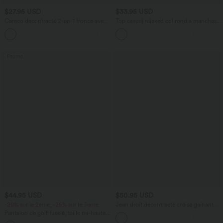
$27.95 USD
$33.95 USD
Caraco décontracté 2-en-1 froncé avec
Top casual relaxed col rond à manches
brassière intégrée bretelles réglables
chauve-souris
Promo
$44.95 USD
$50.95 USD
-20% sur le 2ème, -25% sur le 3ème
Jean droit décontracté croisé gainant
taille haute avec poches Halara Flex™
Pantalon de golf fuselé, taille mi-haute,
cordon, ourlet courbé, séchage rapide,