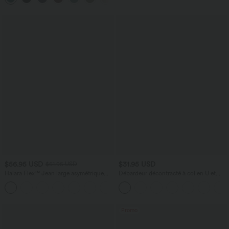
$56.95 USD
$31.95 USD
$61.95 USD
Halara Flex™ Jean large asymétrique
Débardeur décontracté à col en U et
taille basse avec bouton, fermeture
brassière intégrée
+5
éclair et poches multiples, délavé et
extensible en maille
Promo