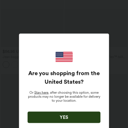
$56.95 USD
$39.95 USD
$61.95 USD
$42.95 USD
Jean baggy asymétrique Halara Flex™
Short en jean ample Halara Flex™ taille
taille haute effet délavé avec poches
haute croisé gainant décontracté avec
poches
Are you shopping from the
United States
?
Or
Stay here
, after choosing this option, some
products may no longer be available for delivery
to your location.
YES