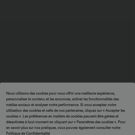
Promo
$25.95 USD
$31.95 USD
-20% sur le 2ème, -25% sur le 3ème
Bermuda SoftlyZero™ Airy de yoga taille
Nous utilisons des cookies pour vous offrir une meilleure expérience,
haute avec poches multiples et effet
Top décontracté dos nu à col licou avec
frais InstantCool
lien dans le dos
personnaliser le contenu et les annonces, activer les fonctionnalités des
+1
médias sociaux et analyser notre performance. Si vous acceptez notre
utilisation des cookies et celle de nos partenaires, cliquez sur « Accepter les
cookies ». Les préférences en matière de cookies peuvent être gérées et
désactivées à tout moment en cliquant sur « Paramètres des cookies ». Pour
en savoir plus sur nos pratiques, vous pouvez également consulter notre
Politique de Confidentialité