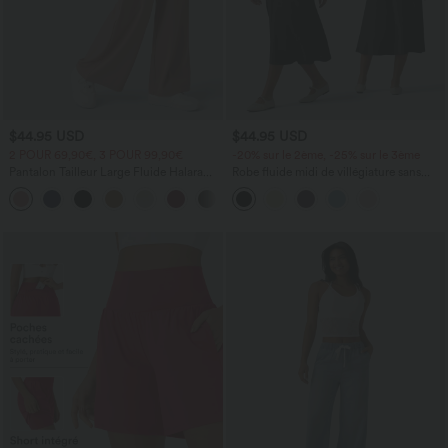
$44.95 USD
$44.95 USD
2 POUR 69,90€, 3 POUR 99,90€
-20% sur le 2ème, -25% sur le 3ème
Pantalon Tailleur Large Fluide Halara
Robe fluide midi de villégiature sans
Flex™ Gaufré Taille Haute Poches
manches, encolure carrée, dos nu croisé,
+21
Latérales
fronces et soutien-gorge intégré