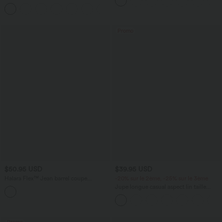
12,5 cm avec poches, longueur allongée
avec cordon de serrage et poches
latérales
Promo
$50.95 USD
$39.95 USD
Halara Flex™ Jean barrel coupe
-20% sur le 2ème, -25% sur le 3ème
tonneau taille mi-haute avec poches
Jupe longue casual aspect lin taille
haute avec cordon de serrage