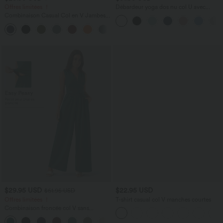
Offres limitées ！
Débardeur yoga dos nu col U avec
bretelles croisées, ourlet arrondi et effet
Combinaison Casual Col en V Jambes
frais InstantCool, protection solaire
Large Plissée Manches Courtes Poche
UPF50+
+5
Latérale Gaufrée Fluide
$29.95 USD
$22.95 USD
$61.95 USD
Offres limitées ！
T-shirt casual col V manches courtes
Combinaison froncée col V sans
manches avec poches - Easy Peasy
+7