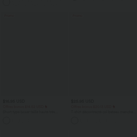
+2
avec poches—UPF40+
Promo
Promo
$16.95 USD
$25.95 USD
Offres bonus $14.52 USD
Offres bonus $20.13 USD
Short type boxer taille haute très
T-shirt décontracté col bateau manches
extensible et doux pour la détente
courtes coton