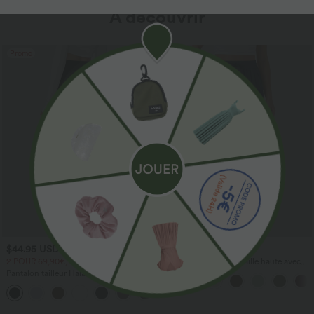
À découvrir
Promo
$44.95 USD
$41.95 USD
2 POUR 69,90€, 3 POUR 99,90€
Pantalon large fluide taille haute avec
cordon de serrage, poches latérales et
Pantalon tailleur Halara Flex™
aspect lin
DayStretch coupe droite taille haute
+23
avec poches