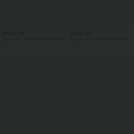
$50.95 USD
$42.95 USD
Halara Flex™ Jean Large Casual Taille
Pantalon capri effet lin taille haute avec
Haute Poches Multiples Tricot
poches zippées
+2
Extensible Délavé