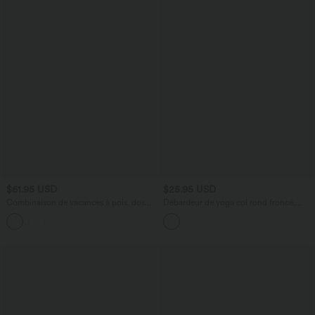
$61.95 USD
$25.95 USD
Combinaison de vacances à pois, dos
Débardeur de yoga col rond froncé,
nu halter, coussinets amovibles, poches
tissu rafraîchissant - Protection UPF50+
et accès facile Easy Peasy