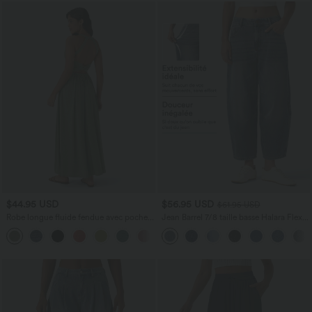
$44.95 USD
$56.95 USD
$61.95 USD
Robe longue fluide fendue avec poches
Jean Barrel 7/8 taille basse Halara Flex™
latérales, dos nu et effet torsadé
avec poches zippées
+8