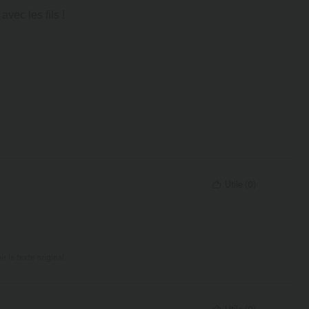
vec les fils !
Utile
(
0
)
ir le texte original