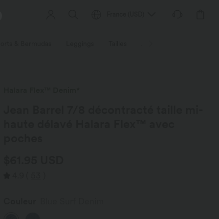
France
(
USD
)
orts & Bermudas
Leggings
Tailles
Activités / Utilités
Ti
Halara Flex™ Denim*
Jean Barrel 7/8 décontracté taille mi-
haute délavé Halara Flex™ avec
poches
$61.95 USD
4.9
(
53
)
Couleur
Blue Surf Denim