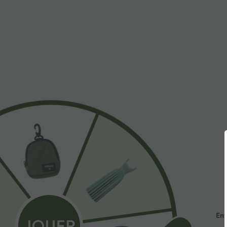
À découvrir
$50.95 USD
$61.95 USD
Jean large Halara Flex™ taille
Jean décontracté Halara
P
mi-haute avec poches
Flex™ taille haute jambes
d
+2
larges avec poches multiples
a
et ourlet ajustable, en maille
extensible effet délavé
Ent