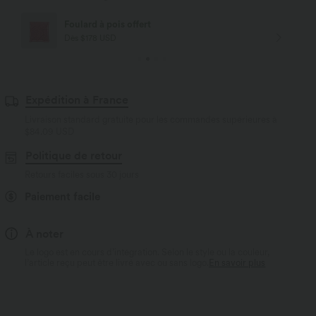
Livraison offerte
Dès $84 USD d'achat
Expédition à France
Livraison standard gratuite pour les commandes supérieures à
$84.09 USD
Politique de retour
Retours faciles sous 30 jours
Paiement facile
À noter
Le logo est en cours d’intégration. Selon le style ou la couleur,
l’article reçu peut être livré avec ou sans logo.
En savoir plus