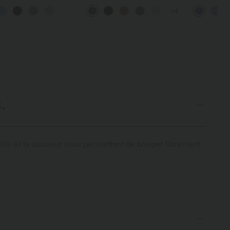
es courtes boutons
en U et brassière intégrée
décontract
+4
tifs
croisé tail
avec poche
.
ilité et la douceur vous permettant de bouger librement.