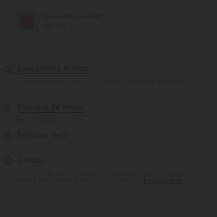
Foulard à pois offert
Dès $178 USD
Expédition à France
Livraison standard gratuite pour les commandes supérieures à
$84.09 USD
Politique de retour
Retours faciles sous 30 jours
Paiement facile
À noter
Le logo est en cours d’intégration. Selon le style ou la couleur,
l’article reçu peut être livré avec ou sans logo.
En savoir plus