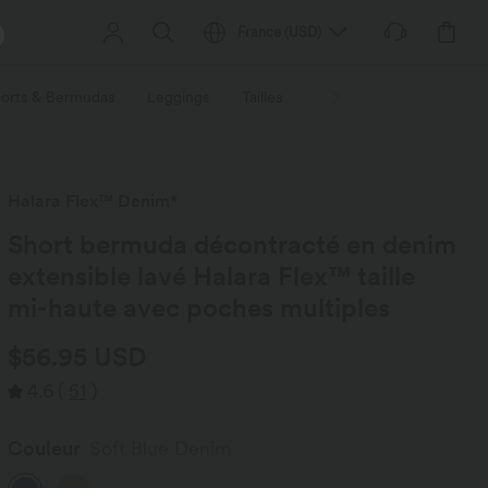
France
(
USD
)
orts & Bermudas
Leggings
Tailles
Activités / Utilités
Ti
Halara Flex™ Denim*
Short bermuda décontracté en denim
extensible lavé Halara Flex™ taille
mi-haute avec poches multiples
$56.95 USD
4.6
(
51
)
Couleur
Soft Blue Denim