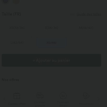
Taille
(FR)
Guide des tailles
XS
(
32/34
)
S
(
34/36
)
M
(
38/40
)
L
(
42/44
)
XL
(
46
)
+ Ajouter au panier
Nos offres
Livraison
Paiement
s
Cadeau offert
Promotions
Cade
gratuite
différé