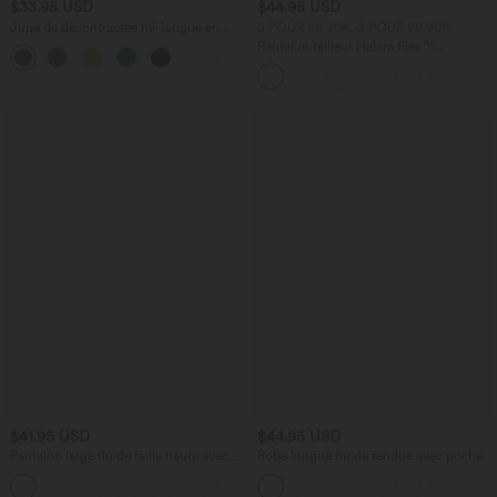
$33.95 USD
$44.95 USD
Jupe de décontractée mi-longue en
2 POUR 69,90€, 3 POUR 99,90€
velours côtelé taille moyenne avec
Pantalon tailleur Halara Flex™
poches à rabat et fendue
DayStretch coupe droite taille haute
avec poches
$41.95 USD
$44.95 USD
Pantalon large fluide taille haute avec
Robe longue fluide fendue avec poches
cordon de serrage, poches latérales et
latérales, dos nu et effet torsadé
+15
aspect lin