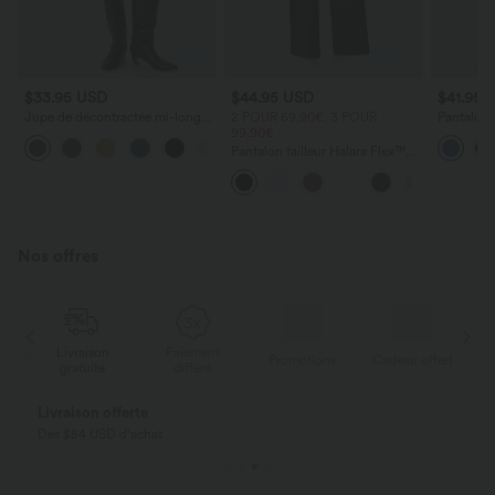
$33.95 USD
$44.95 USD
$41.95 
Jupe de décontractée mi-longue
2 POUR 69,90€, 3 POUR
Pantalon l
en velours côtelé taille moyenne
99,90€
avec cord
avec poches à rabat et fendue
latérales 
Pantalon tailleur Halara Flex™
DayStretch coupe droite taille
haute avec poches
Nos offres
Livraison
Paiement
ert
Promotions
Cadeau offert
gratuite
différé
Livraison offerte
Dès $84 USD d'achat