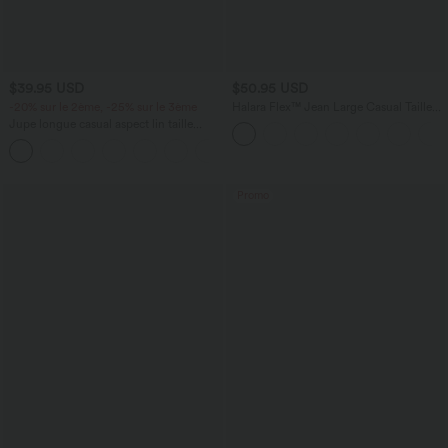
$39.95 USD
$50.95 USD
-20% sur le 2ème, -25% sur le 3ème
Halara Flex™ Jean Large Casual Taille
Haute Poches Multiples Tricot
Jupe longue casual aspect lin taille
Extensible Délavé
haute avec cordon de serrage
Promo