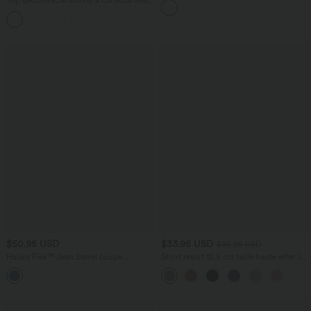
Top décontracté dos nu à col licou avec
frais InstantCool
lien dans le dos
+1
$50.95 USD
$33.95 USD
$36.95 USD
Halara Flex™ Jean barrel coupe
Short resort 12,5 cm taille haute effet lin
tonneau taille mi-haute avec poches
avec ourlet roulotté et poches