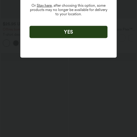
Or
Stay here
, after choosing this option, some
products may no longer be available for delivery
to your location.
$25.95 USD
$56.95 USD
$61.95 USD
Offres bonus $20.13 USD
Jean baggy asymétrique Halara Flex™
YES
taille haute effet délavé avec poches
T-shirt décontracté col bateau manches
courtes coton