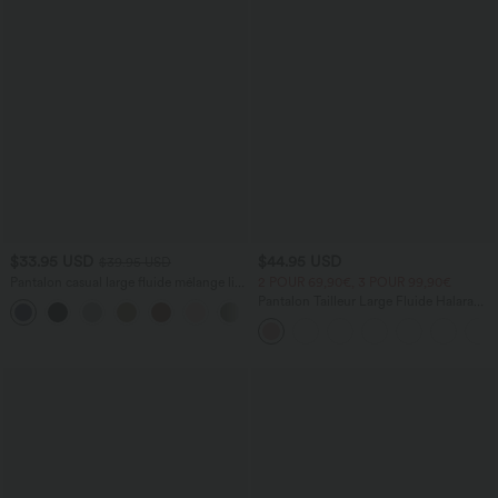
$33.95 USD
$44.95 USD
$39.95 USD
Pantalon casual large fluide mélange lin
2 POUR 69,90€, 3 POUR 99,90€
taille haute avec cordon de serrage et
Pantalon Tailleur Large Fluide Halara
+5
poches
Flex™ Gaufré Taille Haute Poches
Latérales