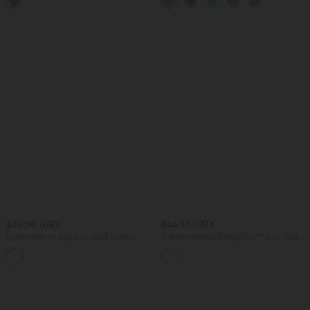
et accès facile Easy Peasy
$25.95 USD
$44.95 USD
Débardeur de yoga col rond froncé,
Robe moulante SoftlyZero™ Airy fendue
tissu rafraîchissant - Protection UPF50+
à effet frais InstantCool, brassière
+16
intégrée, dos nu croisé à lacets,
légèrement plissée pour invitée de
mariage et demoiselle d'honneur