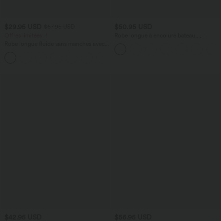
$29.95 USD
$50.95 USD
$67.95 USD
Offres limitées ！
Robe longue à encolure bateau,
bretelles asymétriques, côtés froncés et
Robe longue fluide sans manches avec
poches
brassière intégrée (Bonnets E-G) et
poches
$42.95 USD
$56.95 USD