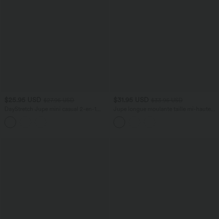
$25.95 USD
$31.95 USD
$27.95 USD
$33.95 USD
DayStretch Jupe mini casual 2-en-1
Jupe longue moulante taille mi-haute
bodycon plissée croisée taille haute
avec nœud devant et fronces imprimé
floral/à rayures