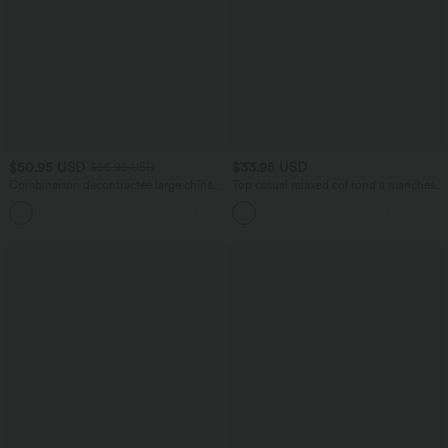
$50.95 USD
$33.95 USD
$56.95 USD
Combinaison décontractée large chinée
Top casual relaxed col rond à manches
froncée bretelles ajustables avec poches
chauve-souris
+10
- Easy Peasy