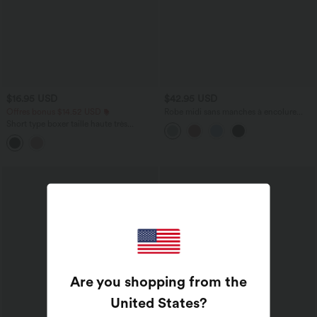
$16.95 USD
$42.95 USD
Offres bonus $14.52 USD
Robe midi sans manches à encolure
arrondie avec coussinets amovibles et
Short type boxer taille haute très
ourlet à volants
extensible et doux pour la détente
Are you shopping from the
United States
?