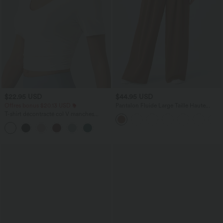
$22.95 USD
$44.95 USD
Offres bonus $20.13 USD
Pantalon Fluide Large Taille Haute
Poches Latérales Palazzo Solide Casual
T-shirt décontracté col V manches
Linen-Feel
courtes coupe courte