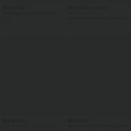
$25.95 USD
$17.95 USD
$31.95 USD
Short yoga 2-en-1 SoftlyZero™ Airy
Offres limitées ！
effet frais InstantCool taille très haute
Short décontracté effet lin taille haute
+20
12,5 cm avec poches, longueur allongée
avec cordon de serrage et poches
latérales
$25.95 USD
$31.95 USD
-20% sur le 2ème, -25% sur le 3ème
Bermuda SoftlyZero™ Airy de yoga taille
haute avec poches multiples et effet