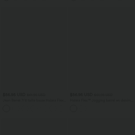
$56.95 USD
$56.95 USD
$61.95 USD
$61.95 USD
Jean Barrel 7/8 taille basse Halara Flex™
Halara Flex™ Jogging barrel en denim
avec poches zippées
taille mi-haute avec poches