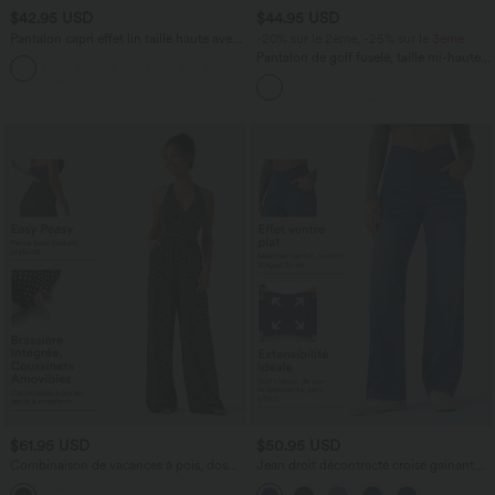
$42.95 USD
$44.95 USD
Pantalon capri effet lin taille haute avec
-20% sur le 2ème, -25% sur le 3ème
poches zippées
Pantalon de golf fuselé, taille mi-haute,
+7
cordon, ourlet courbé, séchage rapide,
avec poches—UPF40+
$61.95 USD
$50.95 USD
Combinaison de vacances à pois, dos
Jean droit décontracté croisé gainant
nu halter, coussinets amovibles, poches
taille haute avec poches Halara Flex™