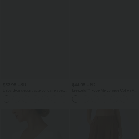
$33.95 USD
$44.95 USD
Débardeur décontracté col carré avec
Breezeful™ Robe Mi-Longue Col en V
soutien-gorge intégré bonnets B-E
Manches Courtes Poche Latérale Nouée
au Dos Séchage Rapide