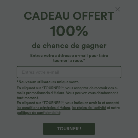
CADEAU OFFERT
Halara Flex™ Denim*
100%
Halara Flex™ jupe-short boule mini 2-en-1
taille moyenne à nœud en jean extensible
délavé
4.8
(
11
)
de chance de gagner
$56.95 USD
Entrez votre addresse e-mail pour faire
tourner la roue.*
*Nouveaux utilisateurs uniquement.
En cliquant sur "TOURNER !", vous acceptez de recevoir des e-
mails promotionnels d'Halara. Vous pouvez vous désabonner à
tout moment.
En cliquant sur "TOURNER !", vous indiquez avoir lu et accepté
les conditions générales d'Halara
,
les règles de l'activité
et notre
politique de confidentialité
.
TOURNER !