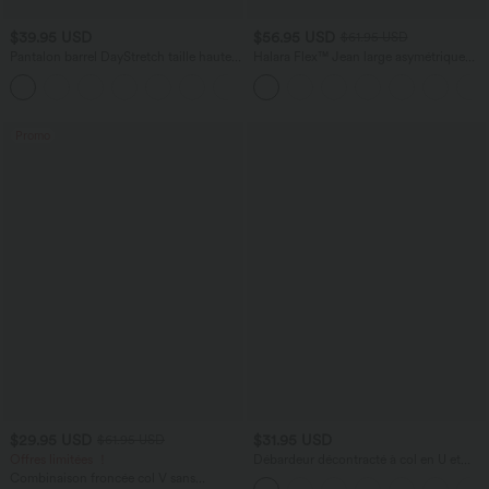
$39.95 USD
$56.95 USD
$61.95 USD
Pantalon barrel DayStretch taille haute
Halara Flex™ Jean large asymétrique
avec poches
taille basse avec bouton, fermeture
+5
éclair et poches multiples, délavé et
extensible en maille
Promo
$29.95 USD
$31.95 USD
$61.95 USD
Offres limitées ！
Débardeur décontracté à col en U et
brassière intégrée
Combinaison froncée col V sans