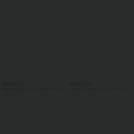
$33.95 USD
$27.95 USD
Short de yoga 2-en-1 SoftlyZero™ Airy
Caraco décontracté 2-en-1 froncé avec
taille très haute effet frais InstantCool
brassière intégrée bretelles réglables
+10
22,8 cm avec poches