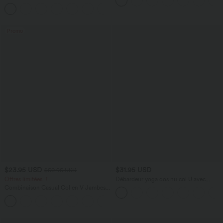
manches avec poches - Easy Peasy
+7
Promo
$23.95 USD
$31.95 USD
$50.95 USD
Offres limitées ！
Débardeur yoga dos nu col U avec
bretelles croisées, ourlet arrondi et effet
Combinaison Casual Col en V Jambes
frais InstantCool, protection solaire
Large Plissée Manches Courtes Poche
UPF50+
+5
Latérale Gaufrée Fluide