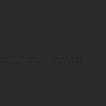
$39.95 USD
$33.95 USD
$42.95 USD
$36.95 USD
Short en jean ample Halara Flex™ taille
Short tailleur ample DayStretch taille
haute croisé gainant décontracté avec
haute 17,5 cm avec poches
poches