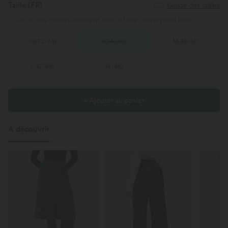
Taille
(FR)
Guide des tailles
100 % des clients estiment que la taille correspond bien.
XS
(
32/34
)
S
(
34/36
)
M
(
38/40
)
L
(
42/44
)
XL
(
46
)
+ Ajouter au panier
À découvrir