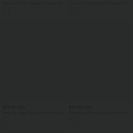
Pantalon tailleur légèrement évasé taille
Pantalon large fluide taille haute en lin
haute avec poches arrière Halara Flex™
mélangé avec poches et liens latéraux
+13
$33.95 USD
$50.95 USD
Bermuda Large Fluide Taille Haute avec
Pantalon taille haute coupe droite effet
Plis et Poches Latérales en Lin
lin avec poches
Synthétique