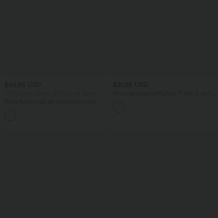
$44.95 USD
$31.95 USD
-20% sur le 2ème, -25% sur le 3ème
Short de yoga SoftlyZero™ Airy 2-en-1
taille très haute avec poches et effet frais
Robe fluide midi de villégiature sans
InstantCool 17,5 cm
manches, encolure carrée, dos nu croisé,
fronces et soutien-gorge intégré