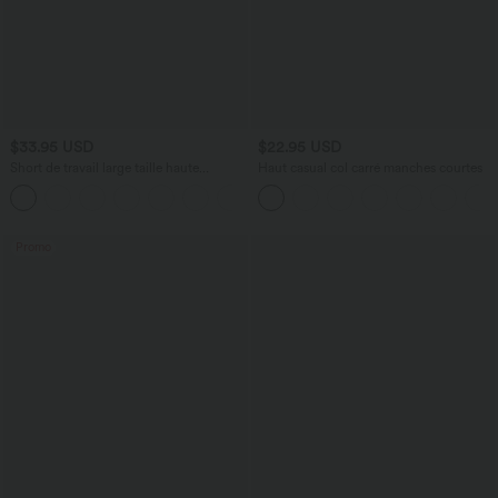
$33.95 USD
$22.95 USD
Short de travail large taille haute
Haut casual col carré manches courtes
DayStretch avec poches
+11
Promo