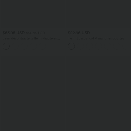
$53.95 USD
$22.95 USD
$56.95 USD
Jean décontracté taille mi-haute en
T-shirt casual col V manches courtes
lyocell drapé avec cordon de serrage et
poches