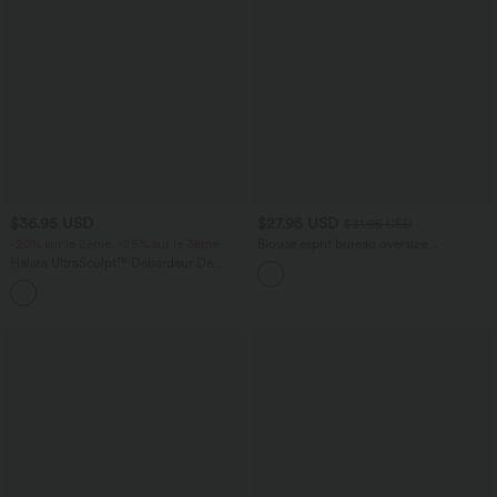
$36.95 USD
$27.95 USD
$31.95 USD
-20% sur le 2ème, -25% sur le 3ème
Blouse esprit bureau oversize
défroissage facile, col V et manches
Halara UltraSculpt™ Débardeur De
courtes
Course à Col en U Dos Nu Ourlet
+11
Incurvé Croisé