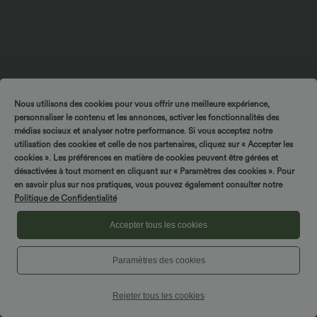
$25.95 USD
$36.95 USD
$39.95 USD
Débardeur court décontracté chiné dos
Jupe Longue Casual Breezeful™ Taille
Nous utilisons des cookies pour vous offrir une meilleure expérience,
nu ajusté torsadé avec boucle réglable
Haute à Volants 2en1 Fluide Sèchement
personnaliser le contenu et les annonces, activer les fonctionnalités des
Rapide Quotidien Maxi
médias sociaux et analyser notre performance. Si vous acceptez notre
utilisation des cookies et celle de nos partenaires, cliquez sur « Accepter les
Promo
cookies ». Les préférences en matière de cookies peuvent être gérées et
désactivées à tout moment en cliquant sur « Paramètres des cookies ». Pour
en savoir plus sur nos pratiques, vous pouvez également consulter notre
Politique de Confidentialité
Accepter tous les cookies
Paramètres des cookies
Rejeter tous les cookies