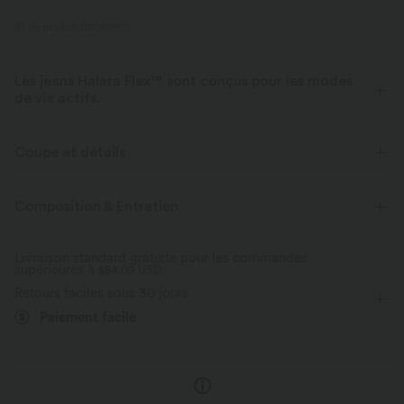
ID de produit 02689909
Les jeans Halara Flex™ sont conçus pour les modes
de vie actifs.
Conçu pour avoir une apparence d'un jean, innové pour le confort de
sport, le denim Halara Flex™ vous offre l'extensibilité et la douceur vous
Coupe et détails
permettant de bouger librement.
Pour : les activités décontractées
Taille plate
Mini
Composition & Entretien
Extensible dans les 4 sens
Tissu doux
Taille moyenne
Bouffant
Élasticité moyenne
Aussi confortable qu’un legging
Tissu léger
Livraison standard gratuite pour les commandes
supérieures à
Élasticité quatre directions
$84.09 USD
Boule
Retours faciles sous 30 jours
Paiement facile