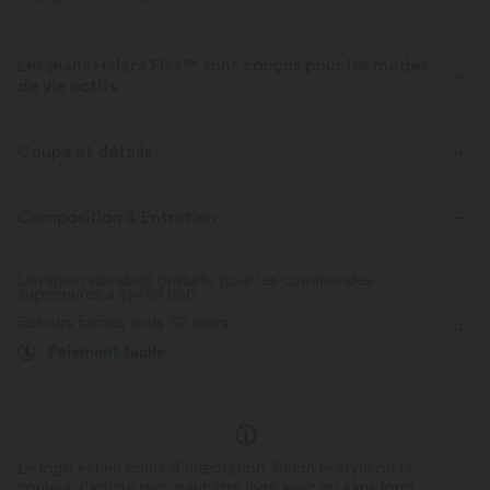
ID de produit 02711274
Les jeans Halara Flex™ sont conçus pour les modes
de vie actifs.
Conçu pour avoir une apparence d'un jean, innové pour le confort de
sport, le denim Halara Flex™ vous offre l'extensibilité et la douceur vous
Coupe et détails
permettant de bouger librement.
Taille plate
Poches arrière
Poches latérales
Composition & Entretien
Extensible dans les 4 sens
Tissu doux
Décontracté
Longueur sol
Taille haute
Baggy
Aussi confortable qu’un legging
Tissu léger
Livraison standard gratuite pour les commandes
supérieures à
Élasticité moyenne
$84.09 USD
Élasticité quatre directions
Retours faciles sous 30 jours
Paiement facile
Le logo est en cours d’intégration. Selon le style ou la
couleur, l’article reçu peut être livré avec ou sans logo.