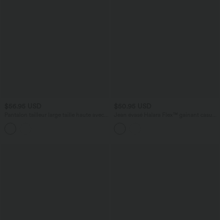
$56.95 USD
$50.95 USD
Pantalon tailleur large taille haute avec
Jean évasé Halara Flex™ gainant casual
poches
taille haute avec poches