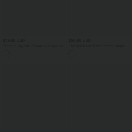
$39.95 USD
$50.95 USD
Pantalon large taille haute avec poches
Pantalon léopard décontracté ample
color block, taille haute, en tissu gaufré,
à poches