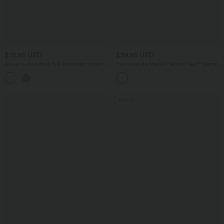
$72.95 USD
$39.95 USD
Blazer à manches 3/4 froncées, aspect
Pantalon de travail Halara Flex™ barrel
lin, avec poches, idéal pour le bureau
côtelé, taille haute, avec poches
Promo