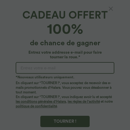
CADEAU OFFERT
Halara Flex™ Denim*
100%
Jean palazzo ample et fluide Halara Flex™
Cool Touch en denim extensible tricoté à
taille haute, séchage rapide et multiples
4.7
(
64
)
de chance de gagner
poches
$56.95 USD
Entrez votre addresse e-mail pour faire
tourner la roue.*
*Nouveaux utilisateurs uniquement.
En cliquant sur "TOURNER !", vous acceptez de recevoir des e-
mails promotionnels d'Halara. Vous pouvez vous désabonner à
tout moment.
En cliquant sur "TOURNER !", vous indiquez avoir lu et accepté
les conditions générales d'Halara
,
les règles de l'activité
et notre
politique de confidentialité
.
TOURNER !