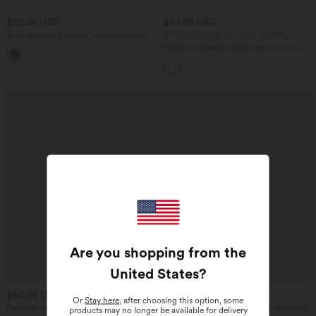
$22.95 USD
$44.95 USD
Body ajusté à col rond, manches courtes
2 POUR 69,90€, 3 POUR 99,90€
et boutons pression
Pantalon tailleur large, taille haute, à
poches
Are you shopping from the
United States
?
$50.95 USD
$56.95 USD
Or
Stay here
, after choosing this option, some
Pantalon de travail Halara Flex™ ample
Robe pull midi casual asymétrique une
products may no longer be available for delivery