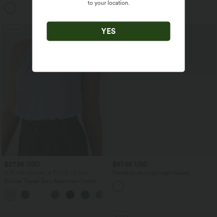
taille haute avec poches
épaule à manches longues
to your location.
Promo
YES
$27.95 USD
$67.95 USD
3 POUR 59,90€, 4 POUR 79,90€
Pantalon de yoga large Halara
UltraSculpt™ taille haute imprimé
Blouse Travail Sans Manches Ourlet
léopard avec poches
Courbé Col Haut Découpe au Dos Plis
+3
Promo