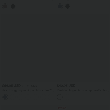
velours côtelé avec bretelles ajustables,
haute avec ceinture et poches
boutons et poches latérales
$56.95 USD
$42.95 USD
$61.95 USD
Jean baggy asymétrique Halara Flex™
Pantalon large séchage rapide effet frais
taille haute effet délavé avec poches
InstantCool taille haute avec poches,
protection solaire UPF40+
Promo