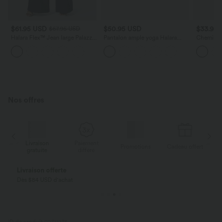
$61.95 USD
$50.95 USD
$33.95
$67.95 USD
Halara Flex™ Jean large Palazzo
Pantalon ample yoga Halara
Chemise d
et Taille Haute avec Poches
UltraSculpt™ taille haute gainant
à pois a
+2
Avant en Tricot Extensible Lavé
à rayures color block avec
poches
Nos offres
Livraison
Paiement
ert
Promotions
Cadeau offert
gratuite
différé
Livraison offerte
Dès $84 USD d'achat