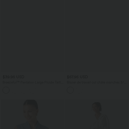
$39.95 USD
$67.95 USD
Breezeful™ Pantalon Large Fluide Taille
Blazer de travail col châle manches 3/4
Haute Poches Latérales Palazzo Solide
avec poches
Casual Linen-Feel