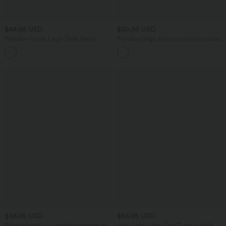
$44.95 USD
$50.95 USD
Pantalon Fluide Large Taille Haute
Pantalon large décontracté taille haute
Poches Latérales Palazzo Solide Casual
imprimé léopard en tissu gaufré avec
+5
Linen-Feel
poches
$36.95 USD
$56.95 USD
Robe salopette courte décontractée en
Jean large Halara Flex™ casual taille