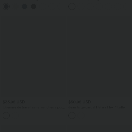
Taille Haute avec Poches Avant en Tricot
UltraSculpt™ taille haute gainant à
+2
Extensible Lavé
rayures color block avec poches
$33.95 USD
$50.95 USD
Chemise de travail sans manches à pois
Jean large casual Halara Flex™ taille
avec nœud devant
haute à poches