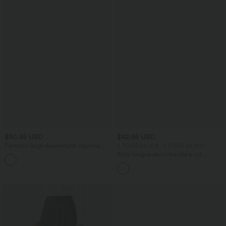
$50.95 USD
$42.95 USD
Pantalon large décontracté imprimé
2 POUR 69,90€, 3 POUR 99,90€
léopard taille mi-haute avec poches
Robe longue décontractée à col
montant, manches courtes et poches
latérales