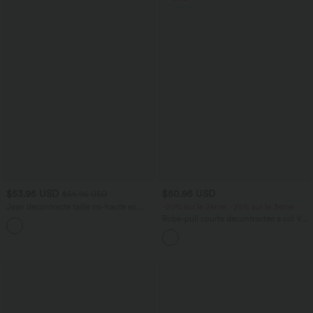
$53.95 USD
$50.95 USD
$56.95 USD
Jean décontracté taille mi-haute en
-20% sur le 2ème, -25% sur le 3ème
lyocell drapé avec cordon de serrage et
Robe-pull courte décontractée à col V
poches
croisé, manches chauve-souris longues
et ceinture