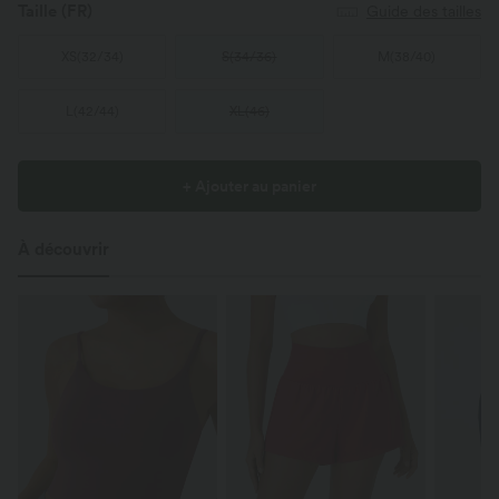
Taille
(FR)
Guide des tailles
XS
(
32/34
)
S
(
34/36
)
M
(
38/40
)
L
(
42/44
)
XL
(
46
)
+ Ajouter au panier
À découvrir