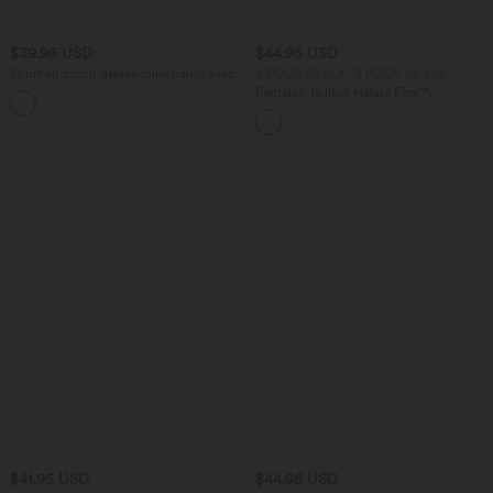
$39.95 USD
$44.95 USD
Short en coton délavé taille haute avec
2 POUR 69,90€, 3 POUR 99,90€
poches latérales
Pantalon tailleur Halara Flex™
DayStretch coupe droite taille haute
avec poches
$41.95 USD
$44.95 USD