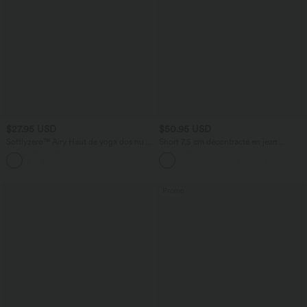
$27.95 USD
$50.95 USD
Softlyzero™ Airy Haut de yoga dos nu à
Short 7,5 cm décontracté en jean
encolure américaine sensation
extensible Halara Flex™ taille moyenne
fraîcheur-UPF50+
avec boutons, zip et multiples poches
Promo