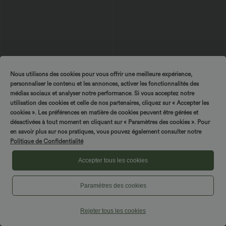
Nous utilisons des cookies pour vous offrir une meilleure expérience,
$31.95 USD
$53.95 USD
$56.95 USD
personnaliser le contenu et les annonces, activer les fonctionnalités des
Short de yoga SoftlyZero™ Airy 2-en-1
Jean décontracté taille mi-haute en
médias sociaux et analyser notre performance. Si vous acceptez notre
taille très haute avec poches et effet frais
lyocell drapé avec cordon de serrage et
+23
InstantCool 17,5 cm
poches
utilisation des cookies et celle de nos partenaires, cliquez sur « Accepter les
cookies ». Les préférences en matière de cookies peuvent être gérées et
désactivées à tout moment en cliquant sur « Paramètres des cookies ». Pour
en savoir plus sur nos pratiques, vous pouvez également consulter notre
Politique de Confidentialité
Accepter tous les cookies
Paramètres des cookies
Rejeter tous les cookies