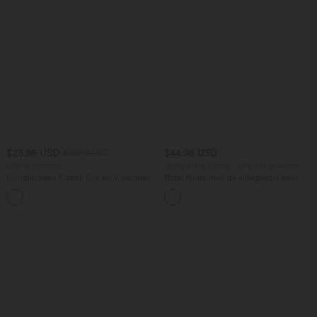
$23.95 USD
$44.95 USD
$50.95 USD
Offres limitées ！
-20% sur le 2ème, -25% sur le 3ème
Combinaison Casual Col en V Jambes
Robe fluide midi de villégiature sans
Large Plissée Manches Courtes Poche
manches, encolure carrée, dos nu croisé,
+5
Latérale Gaufrée Fluide
fronces et soutien-gorge intégré