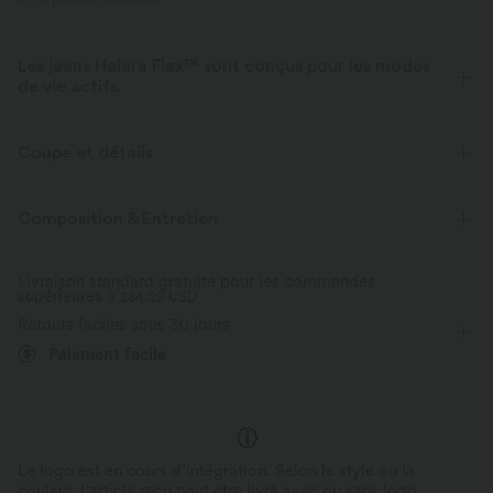
ID de produit 02689844
Les jeans Halara Flex™ sont conçus pour les modes
de vie actifs.
Conçu pour avoir une apparence d'un jean, innové pour le confort de
sport, le denim Halara Flex™ vous offre l'extensibilité et la douceur vous
Coupe et détails
permettant de bouger librement.
Taille plate
Décontracté
7,5 cm
Taille haute
Composition & Entretien
Extensible dans les 4 sens
Tissu doux
Jambe large
Élasticité moyenne
Aussi confortable qu’un legging
Tissu léger
Livraison standard gratuite pour les commandes
supérieures à
Élasticité quatre directions
$84.09 USD
Retours faciles sous 30 jours
Paiement facile
Le logo est en cours d’intégration. Selon le style ou la
couleur, l’article reçu peut être livré avec ou sans logo.