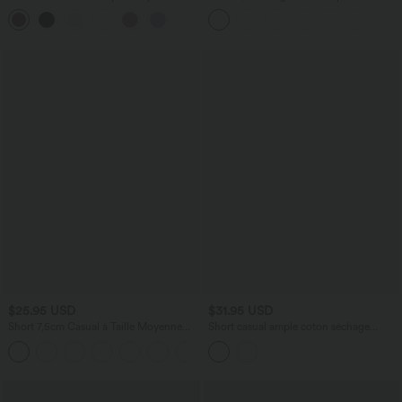
coussinets
Haute Poches Arrière Poches Cachées
+9
Latérales
$25.95 USD
$31.95 USD
Short 7,5cm Casual à Taille Moyenne
Short casual ample coton séchage
avec Ceinture Élastique Cordon de
rapide taille haute à cordon de serrage
Serrage et Poches Latérales Ruchées
et ourlet fendu avec poches