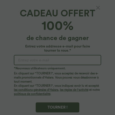
CADEAU OFFERT
Halara Flex™ Denim*
100%
Short en jean extensible délavé Halara Flex™
taille haute avec ourlet arrondi fendu effet
frais InstantCool et poches
4.6
(
16
)
de chance de gagner
$33.95 USD
Entrez votre addresse e-mail pour faire
tourner la roue.*
*Nouveaux utilisateurs uniquement.
En cliquant sur "TOURNER !", vous acceptez de recevoir des e-
mails promotionnels d'Halara. Vous pouvez vous désabonner à
tout moment.
En cliquant sur "TOURNER !", vous indiquez avoir lu et accepté
les conditions générales d'Halara
,
les règles de l'activité
et notre
politique de confidentialité
.
TOURNER !