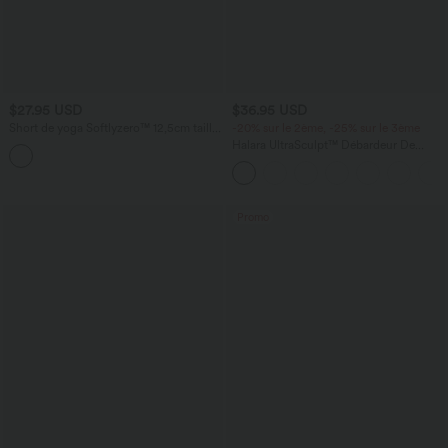
$27.95 USD
$36.95 USD
Short de yoga Softlyzero™ 12,5cm taille
-20% sur le 2ème, -25% sur le 3ème
haute avec doubles poches - Protection
Halara UltraSculpt™ Débardeur De
UPF50+
Course à Col en U Dos Nu Ourlet
Incurvé Croisé
Promo