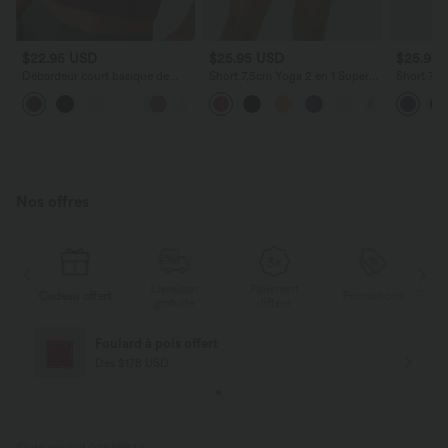
$22.95 USD
$25.95 USD
$25.95
Débardeur court basique de
Short 7,5cm Yoga 2 en 1 Super
Short 7,5
sport avec coussinets
Taille Haute Poches Arrière
Moyenne 
+9
Poches Cachées Latérales
Élastique
Poches La
Nos offres
Livraison
Paiement
s
Cadeau offert
Promotions
Ca
gratuite
différé
Foulard à pois offert
Dès $178 USD