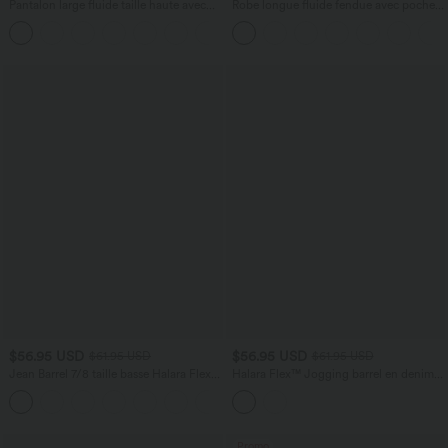
Pantalon large fluide taille haute avec
Robe longue fluide fendue avec poches
cordon de serrage, poches latérales et
latérales, dos nu et effet torsadé
+15
aspect lin
$56.95 USD
$56.95 USD
$61.95 USD
$61.95 USD
Jean Barrel 7/8 taille basse Halara Flex™
Halara Flex™ Jogging barrel en denim
avec poches zippées
taille mi-haute avec poches
Promo