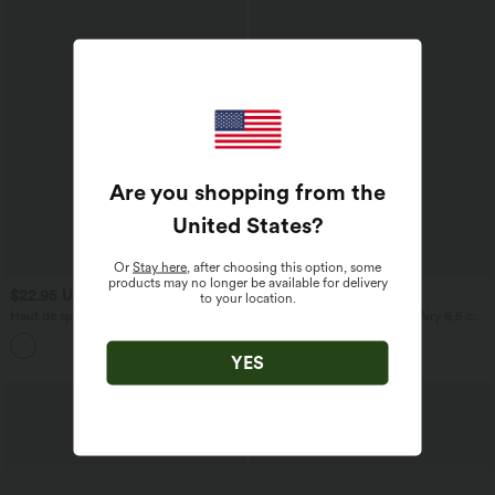
Are you shopping from the
United States
?
Or
Stay here
, after choosing this option, some
products may no longer be available for delivery
$22.95 USD
$27.95 USD
to your location.
Haut de sport pour yoga à dos nageur et
Short de sport SoftlyZero™ Airy 6,5 cm
ourlet arrondi
taille haute effet frais InstantCool color
block, avec poches, protection solaire
YES
UPF50+