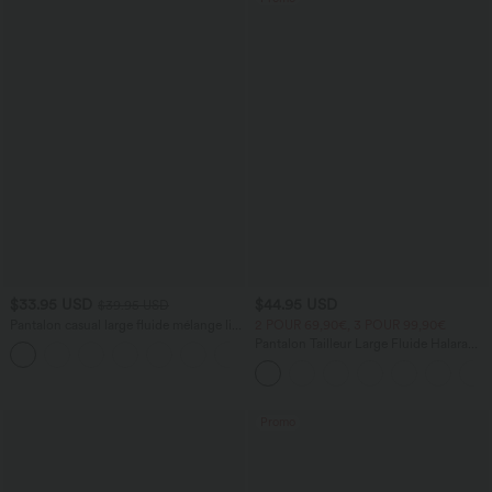
$33.95 USD
$44.95 USD
$39.95 USD
Pantalon casual large fluide mélange lin
2 POUR 69,90€, 3 POUR 99,90€
taille haute avec cordon de serrage et
Pantalon Tailleur Large Fluide Halara
+5
poches
Flex™ Gaufré Taille Haute Poches
Latérales
Promo