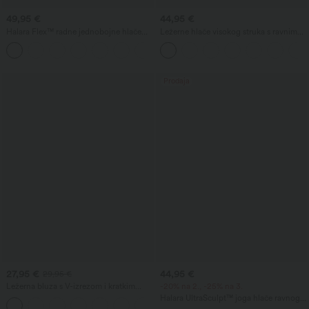
49,95 €
44,95 €
Halara Flex™ radne jednobojne hlače
Ležerne hlače visokog struka s ravnim
visokog struka s džepovima i suženim
nogavicama, lanenog izgleda, s
+8
krojem
džepovima
Prodaja
27,95 €
44,95 €
29,95 €
Ležerna bluza s V-izrezom i kratkim
-20% na 2., -25% na 3.
nabranim rukavima
Halara UltraSculpt™ joga hlače ravnog
kroja s visokim strukom i kontrolom