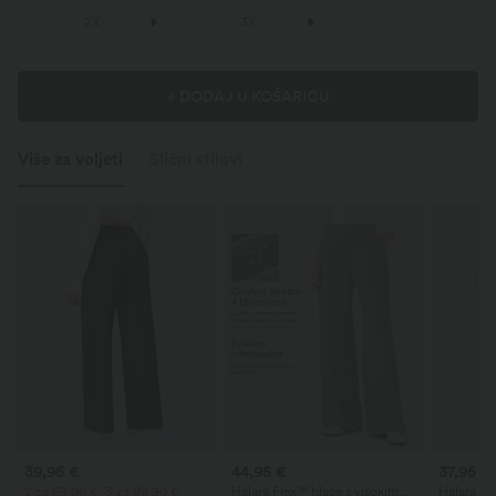
2X
3X
+ DODAJ U KOŠARICU
Više za voljeti
Slični stilovi
39,95 €
44,95 €
37,95 €
2 za 69,90 €, 3 za 99,90 €
Halara Flex™ hlače s visokim
Halara Fl