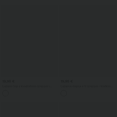
19,95 €
19,95 €
Ležerni top s kvadratnim izrezom i
Ležerna majica s V-izrezom i kratkim
kratkim rukavima
rukavima
+10