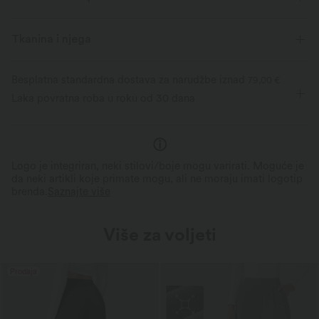
Četverosmjerna rastezljivost
Prozračno
Tkanina i njega
Mekan
Odbacuje vlagu
Besplatna standardna dostava za narudžbe iznad
79,00 €
Poboljšani oporavak bora
Četverosmjerna rastezljivost
Laka povratna roba u roku od 30 dana
Otporno na gužvanje i lak
2x horizontalno rastezanje; 1,6x vertikalno
održavanje
rastezanje.
Za lako kretanje i udobnost tijekom cijelog
Ostaje dotjerano cijeli dan be
dana.
njege.
Logo je integriran, neki stilovi/boje mogu varirati. Moguće je
da neki artikli koje primate mogu, ali ne moraju imati logotip
brenda.
Saznajte više
Više za voljeti
Prodaja