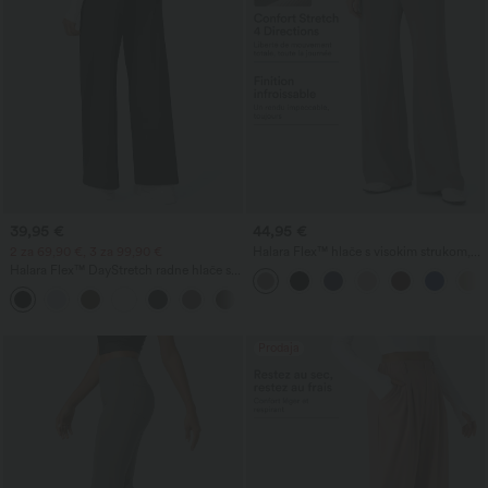
39,95 €
44,95 €
2 za 69,90 €, 3 za 99,90 €
Halara Flex™ hlače s visokim strukom,
koje oblikuju tijelo, sužavaju struk, s
Halara Flex™ DayStretch radne hlače s
džepovima, širokih nogavica, od mikro
visokim strukom, ravnim nogavicama i
vafl tkanine, za posao
+23
džepovima
Prodaja