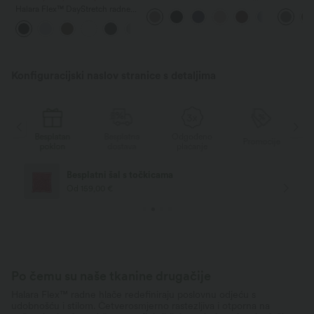
strukom, koje oblikuju tijelo,
visokog s
Halara Flex™ DayStretch radne
sužavaju struk, s džepovima,
džepom i 
hlače s visokim strukom, ravnim
širokih nogavica, od mikro vafl
nogavica
+23
nogavicama i džepovima
tkanine, za posao
Konfiguracijski naslov stranice s detaljima
Besplatan
Besplatna
Odgođeno
e
Promocije
poklon
dostava
plaćanje
Besplatni šal s točkicama
Od 159,00 €
Po čemu su naše tkanine drugačije
Halara Flex™ radne hlače redefiniraju poslovnu odjeću s
udobnošću i stilom. Četverosmjerno rastezljiva i otporna na