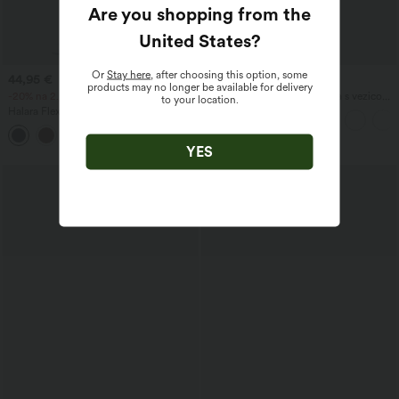
Are you shopping from the
United States
?
Or
Stay here
, after choosing this option, some
44,95 €
37,95 €
products may no longer be available for delivery
-20% na 2., -25% na 3.
Ležerne hlače visokog struka s vezicom i
to your location.
džepovima, širokih opuštenih nogavica,
Halara Flex™ DayStretch zvonaste hlače
s efektom lana
srednjeg struka s bočnim džepom na
+12
patent, pogodne za posao
YES