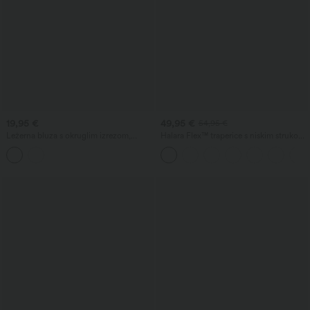
19,95 €
49,95 €
54,95 €
Ležerna bluza s okruglim izrezom,
Halara Flex™ traperice s niskim strukom,
kratkim rukavima i izrezom u obliku
džepovima na patent, izpranim
suze na leđima
izgledom, baggy krojem i širokim
nogavicama — za svakodnevno
nošenje.