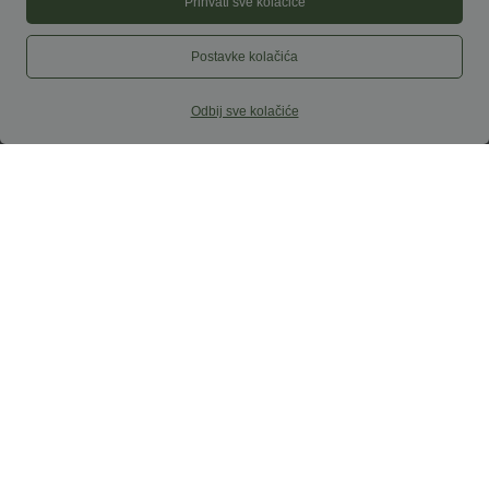
Prihvati sve kolačiće
Postavke kolačića
Odbij sve kolačiće
19,95 €
22,95 €
Asimetrična poslovna bluza s naboranim
SoftlyZero™ Airy super visokog struka
okovratnikom, kratkim rukavima,
2-u-1 InstantCool joga šortice s
nabrima i razdvojenim rubom.
džepovima