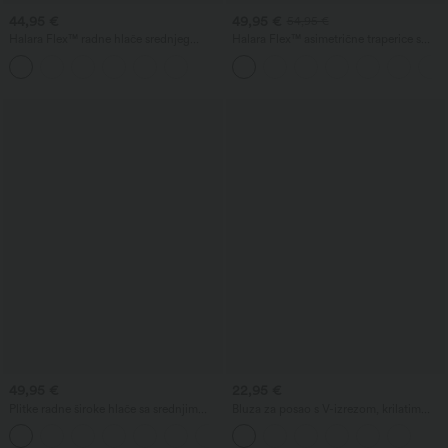
44,95 €
49,95 €
54,95 €
Halara Flex™ radne hlače srednjeg
Halara Flex™ asimetrične traperice s
struka s džepovima i ravnim nogavicama
niskim strukom, džepovima na patent,
baggy kroja i širokim nogavicama, s
ispiranom obradom – ležerne.
49,95 €
22,95 €
Plitke radne široke hlače sa srednjim
Bluza za posao s V-izrezom, krilatim
strukom, džepovima i bačvastim krojem
rukavom, opuštenog kroja i otporna na
+3
nogavica
gužvanje