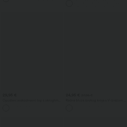
trbuha, s džepovima
29,95 €
24,95 €
27,95 €
Opušteni svakodnevni top s okruglim
Radna bluza širokog kroja s V-izrezom i
izrezom i rukavima tipa šišmiš
kratkim rukavima, otporna na gužvanje
+1