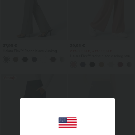
37,95 €
39,95 €
Halara Flex™ Radne hlače visokog
2 za 69,90 €, 3 za 99,90 €
struka sa stražnjim džepom i blago
Halara Flex™ radne hlače visokog struka
+13
proširenim nogavicama
s džepovima, širokim nogavicama i
vaflastom teksturom
Prodaja