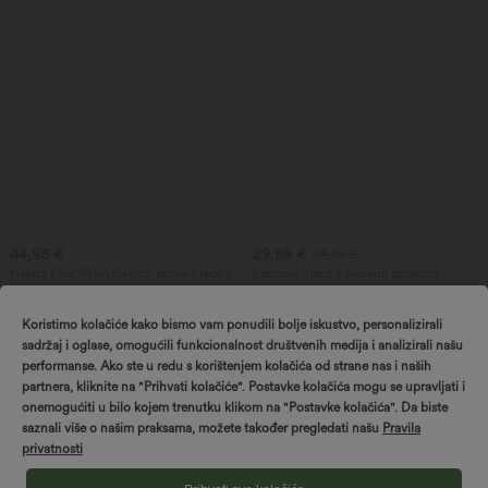
44,95 €
29,95 €
34,95 €
Halara Flex™ DayStretch radne hlače s
Ležerne hlače s visokim strukom,
visokim strukom, džepovima i suženim
vezicom i širokim nogavicama, od
+2
krojem do gležnjeva
mješavine lana, s džepovima
Koristimo kolačiće kako bismo vam ponudili bolje iskustvo, personalizirali
sadržaj i oglase, omogućili funkcionalnost društvenih medija i analizirali našu
performanse. Ako ste u redu s korištenjem kolačića od strane nas i naših
partnera, kliknite na "Prihvati kolačiće". Postavke kolačića mogu se upravljati i
onemogućiti u bilo kojem trenutku klikom na "Postavke kolačića". Da biste
saznali više o našim praksama, možete također pregledati našu
Pravila
privatnosti