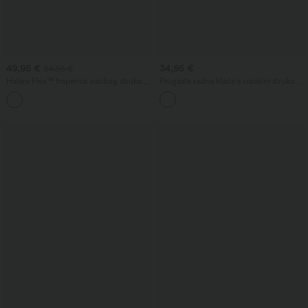
49,95 €
34,95 €
54,95 €
Halara Flex™ traperice visokog struka s
Prugaste radne hlače s visokim strukom,
džepovima, uvrnutim rubom, širokim
opuštenog kroja, širokih nogavica i
+1
nogavicama i izblijedjelim efektom —
džepom na patent.
ležerni model.