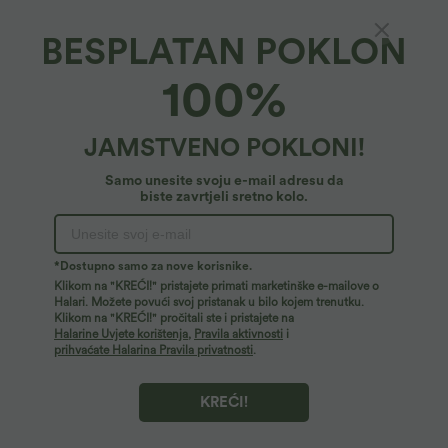
BESPLATAN POKLON
Halara DayStretch*
100%
Halara Flex™ DayStretch radne hlače na
zvono s visokim strukom i džepovima
49,95 €
JAMSTVENO POKLONI!
Samo unesite svoju e-mail adresu da
biste zavrtjeli sretno kolo.
*Dostupno samo za nove korisnike.
Klikom na "KREĆI!" pristajete primati marketinške e-mailove o
Halari. Možete povući svoj pristanak u bilo kojem trenutku.
Klikom na "KREĆI!" pročitali ste i pristajete na
Halarine Uvjete korištenja
,
Pravila aktivnosti
i
prihvaćate Halarina Pravila privatnosti
.
KREĆI!