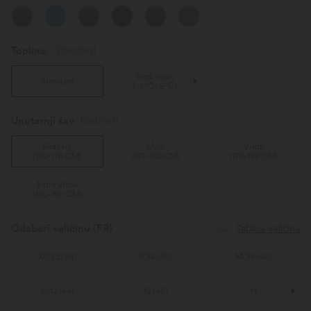
Toplina.
Standard
Sred. toplo
Standard
(
-5°C~5°C
)
Unutarnji šav️
Redoviti
Redoviti
Mala
Visok
(
160-170 CM
)
(
153-160 CM
)
(
170-180 CM
)
Extra Visok
(
180-190 CM
)
Odaberi veličinu
(FR)
Tablica veličina
XS
(
32/34
)
S
(
34/36
)
M
(
38/40
)
L
(
42/44
)
XL
(
46
)
1X