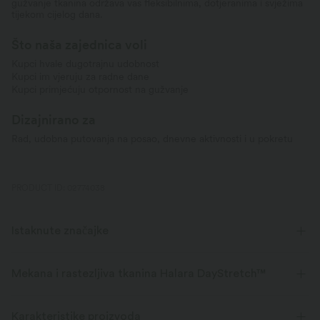
gužvanje tkanina održava vas fleksibilnima, dotjeranima i svježima
tijekom cijelog dana.
Što naša zajednica voli
Kupci hvale dugotrajnu udobnost
Kupci im vjeruju za radne dane
Kupci primjećuju otpornost na gužvanje
Dizajnirano za
Rad, udobna putovanja na posao, dnevne aktivnosti i u pokretu
PRODUCT ID: 02774038
Istaknute značajke
Mekana i rastezljiva tkanina Halara DayStretch™
Udobna, mekana, rastezljiva i prozračna tkanina za bilo koju aktivnost.
Karakteristike proizvoda