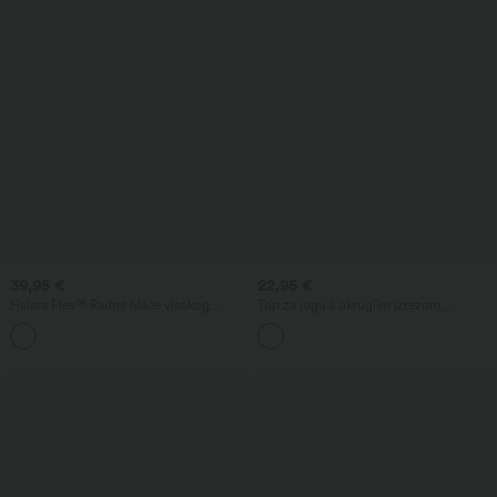
39,95 €
22,95 €
Halara Flex™ Radne hlače visokog
Top za jogu s okruglim izrezom,
struka s džepom na patent, naborima i
naborima i hladnim dodirom — UPF50+
+4
ravnim krojem