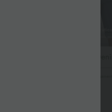
Que Perdura
Armazenamento prátic
Flex™ Denim amolece a cada
o contrário dos jeans
Design funcional de 5 bolsos qu
.
armazenamento e estilo.
em Movimento, Halara Flex™ Den
como athleisure. O Halara Flex™ Denim oferece-te o alongame
Confortável como leggings
Leve