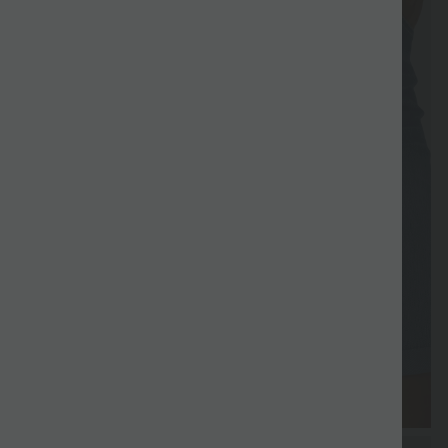
Presente
Pagamento
Promoções
Entrega grátis
Promoçõe
grátis
diferido