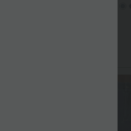
om detalhe torcido, costas à
baixa com bolsos com zíper e
casuai
+12
+4
ostra, fenda e bolsos
corte barrel-leg - jeans
média
casuais