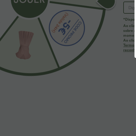
*Dispon
Ao clic
sobre a
Mais para amar
Estilos semelhantes
momen
Ao clic
Termos
reconhe
39,95 €
37,95 €
3
2 por €69,90, 3 por €99,90
Calças de cintura alta com
V