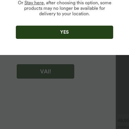
Or
Stay here
, after choosing this option, some
products may no longer be available for
delivery to your location.
ível Apenas Para Novos Usuários.
ar em "VAI!", você concorda em receber e-mails de marketing
 Halara. Você pode retirar seu consentimento a qualquer
YES
to.
ar em "VAI!", você leu e concorda com os
 e Condições da Halara
,
Regras da Atividade
e
ce a Política de Privacidade da Halara
.
VAI!
9,95 €
49,95 €
49,95
54,95 €
estido maxi resort fluido
Halara Flex™ jeans de cintura
Halara