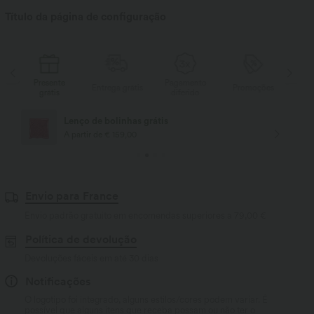
Título da página de configuração
Presente
Pagamento
Pr
s
Entrega grátis
Promoções
grátis
diferido
Lenço de bolinhas grátis
A partir de € 159,00
Envio para France
Envio padrão gratuito em encomendas superiores a
79,00 €
Política de devolução
Devoluções fáceis em até 30 dias
Notificações
O logotipo foi integrado, alguns estilos/cores podem variar. É
possível que alguns itens que receba possam ou não ter o