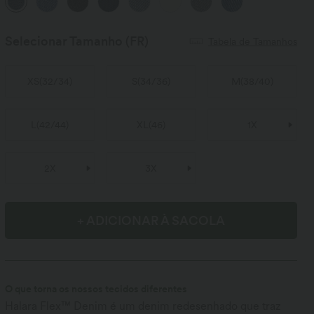
Selecionar Tamanho
(FR)
Tabela de Tamanhos
XS
(
32/34
)
S
(
34/36
)
M
(
38/40
)
L
(
42/44
)
XL
(
46
)
1X
2X
3X
+ ADICIONAR À SACOLA
O que torna os nossos tecidos diferentes
Halara Flex™ Denim é um denim redesenhado que traz