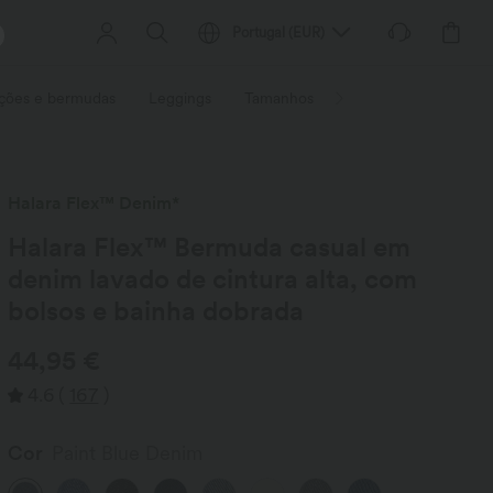
Portugal
(
EUR
)
ções e bermudas
Leggings
Tamanhos
Atividades / Serviços
Halara Flex™ Denim*
Halara Flex™ Bermuda casual em
denim lavado de cintura alta, com
bolsos e bainha dobrada
44,95 €
4.6
(
167
)
Cor
Paint Blue Denim