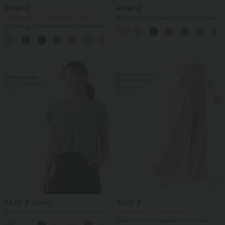
39,95 €
44,95 €
-20% na 2. deň, -25% na 3. deň
Neformálne nohavice s vysokým pásom
a rovným strihom, s ľanovým vzhľadom
Zúžené golfové nohavice so stredne
a vreckami
vysokým pásom, šnúrkou, zakriveným
+2
lemom, rýchloschnúce, s vreckami —
UPF40+
24,95 €
39,95 €
27,95 €
Oversized pracovná blúzka s výstrihom
2 za 69,90 €, 3 za 99,90 €
do V, krátkym rukávom a úpravou proti
Halara Flex™ Pracovné nohavice s