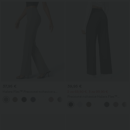
37,95 €
39,95 €
Halara Flex™ Pracovné nohavice s
2 za 69,90 €, 3 za 99,90 €
vysokým pásom, zadným bočným
Pracovné nohavice Halara Flex™
+13
vreckom a jemne rozšíreným strihom
DayStretch s vysokým pásom, vreckami
a rovnými nohavicami