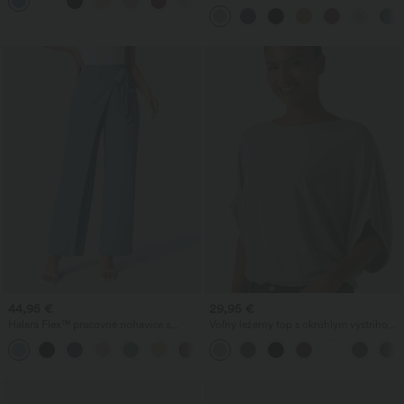
+1
pokrčeniu
vysokým pásom, vreckami, širokými
nohavicami a vaflovou štruktúrou
44,95 €
29,95 €
Halara Flex™ pracovné nohavice s
Voľný ležérny top s okrúhlym výstrihom
vysokým pásom, zaväzovaním na
a netopierími rukávmi
+5
bokoch a so širokými nohavicami