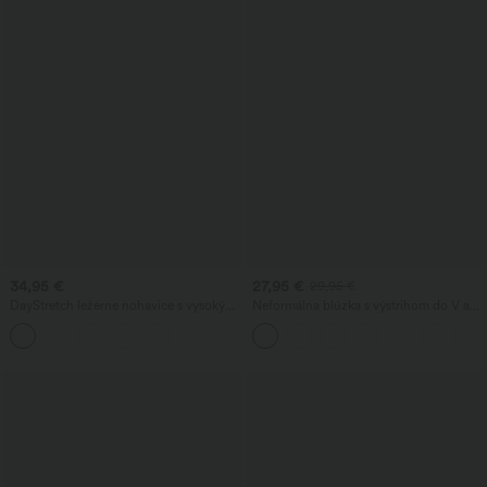
34,95 €
27,95 €
29,95 €
DayStretch ležérne nohavice s vysokým
Neformálna blúzka s výstrihom do V a
pásom a nohavicami v tvare suda, s
krátkymi nadýchanými rukávmi
+5
vreckami