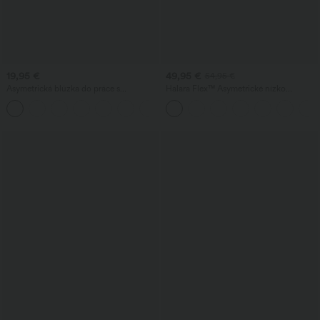
19,95 €
49,95 €
54,95 €
Asymetrická blúzka do práce s
Halara Flex™ Asymetrické nízko
vodopádovým výstrihom, krátkym
posadené džínsy s vreckami na zips,
rukávom, riasením a rozparkom na leme
voľným baggy strihom a širokými
nohavicami, prané, na bežné nosenie