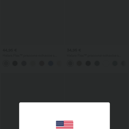
44,95 €
34,95 €
Halara Flex™ pracovné nohavice s
Halara Flex™ pracovné nohavice s
vysokým pásom, tvarujúce postavu,
vysokým pásom, vreckami a zúženým
+10
zoštíhľujúce pás, s vreckami, široké
strihom
nohavice z mikro-vaflového materiálu