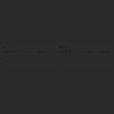
44,95 €
49,95 €
Halara Flex™ DayStretch pracovné
Halara Flex™ úzke pracovné nohavice s
nohavice s vysokým pásom, vreckami,
vysokým pásom a vzorom rybej kosti s
+2
zúženým strihom a dĺžkou po členok
vreckami