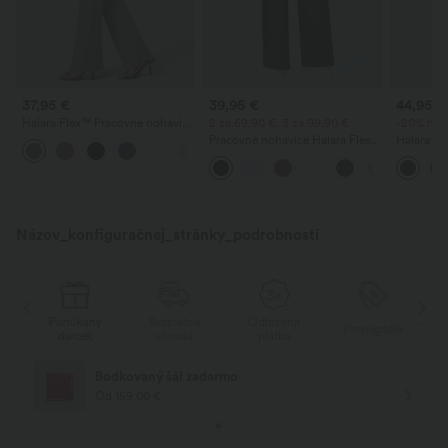
37,95 €
39,95 €
44,95 €
Halara Flex™ Pracovné nohavice
2 za 69,90 €, 3 za 99,90 €
-20% na 2
s vysokým pásom, zadným
Pracovné nohavice Halara Flex™
Halara Fl
+13
bočným vreckom a jemne
DayStretch s vysokým pásom,
pracovné 
rozšíreným strihom
vreckami a rovnými nohavicami
stredným
vreckom n
Názov_konfiguračnej_stránky_podrobností
ý
Bezplatná
Odložená
Ponúkaný
Propagácie
úhrada
platba
darček
Doprava zdarma
Od nákupu za 75,00 €