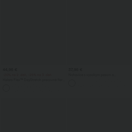
44,95 €
37,95 €
-20% na 2. deň, -25% na 3. deň
Nohavice s vysokým pásom a
sťahovaním na šnúrku, so zipsami?
Halara Flex™ DayStretch pracovné flare
nohavice so stredným pásom a bočným
+12
vreckom na zips