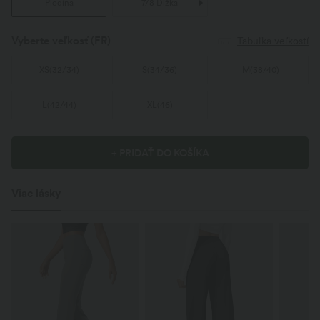
Plodina
7/8 Dĺžka
Vyberte veľkosť
(FR)
Tabuľka veľkostí
XS
(
32/34
)
S
(
34/36
)
M
(
38/40
)
L
(
42/44
)
XL
(
46
)
+ PRIDAŤ DO KOŠÍKA
Viac lásky