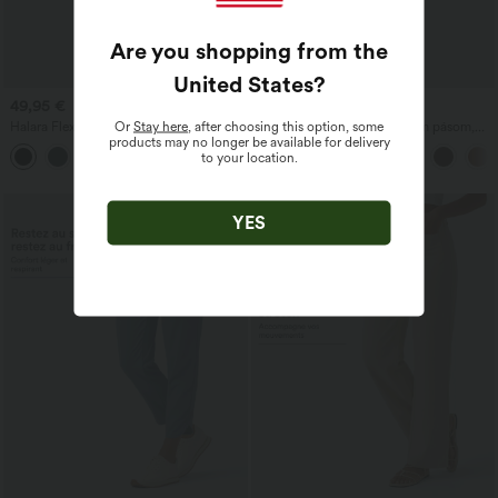
Are you shopping from the
United States
?
49,95 €
37,95 €
Or
Stay here
, after choosing this option, some
Halara Flex™ Jednofarebné pracovné
Skrátené nohavice s vysokým pásom,
products may no longer be available for delivery
nohavice so zúženým strihom, vysokým
vreckom na zips a ľanovým vzhľadom
to your location.
+8
pásom a vreckami
YES