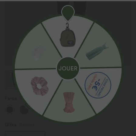
Farba
Dress Blues
Nové
Nové
Dĺžka
Plodina