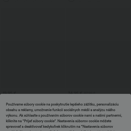
19,95 €
34,95 €
37,95 €
Breezeful™ rýchloschnúci pracovný top
Jednoramenný športový jógový top s
s okrúhlym výstrihom, krátkymi rukávmi
dlhým rukávom a otvorom na palec,
Používame súbory cookie na poskytnutie lepšieho zážitku, personalizáciu
a otvorom v tvare kvapky na chrbte
zaobleným lemom (kratší vpredu, dlhší
obsahu a reklamy, umožnenie funkcií sociálnych médií a analýzu nášho
vzadu), rýchloschnúci, so vstavanou
podprsenkou.
výkonu. Ak súhlasíte s používaním súborov cookie nami a našimi partnermi,
kliknite na “Prijať súbory cookie“. Nastavenia súborov cookie môžete
spravovať a deaktivovať kedykoľvek kliknutím na “Nastavenia súborov