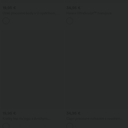
19,95 €
34,95 €
Úzke pracovné body s U-výstrihom,
Halara UltraSculpt™ tvarujúce
krátkymi rukávmi a patentkami
tréningové legíny s vysokým pásom, so
sťahovacím efektom na brucho a s
vreckom
19,95 €
34,95 €
Krátky top na jogu s dvojitými
Capri pracovné nohavice s vysokým
ramienkami
pásom, vreckami a rovnými nohavicami.
+7