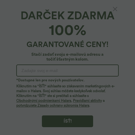
DARČEK ZDARMA
Halara Flex™ skrátené pracovné nohavice s
100%
vysokým pásom, zúženým strihom a vreckami
34,95 €
GARANTOVANÉ CENY!
Stačí zadať svoju e-mailovú adresu a
točiť šťastným kolom.
*Dostupné len pre nových používateľov.
Kliknutím na "ÍSŤ!" súhlasíte so získavaním marketingových e-
mailov o Halara. Svoj súhlas môžete kedykoľvek odvolať.
Kliknutím na "ÍSŤ!" ste si prečítali a súhlasíte s
Obchodnými podmienkami Halara
,
Pravidlami aktivity
a
potvrdzujete Zásady ochrany súkromia Halara
.
ÍSŤ!