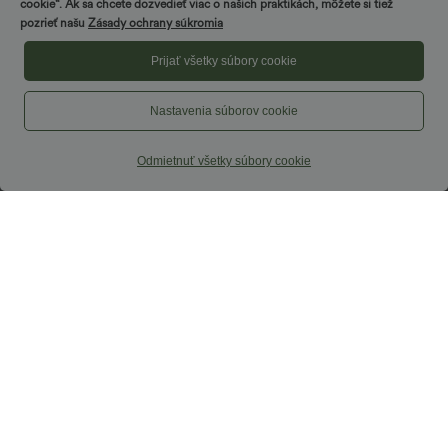
Vytočte a vyhrájte!
cookie“. Ak sa chcete dozvedieť viac o našich praktikách, môžete si tiež
pozrieť našu
Zásady ochrany súkromia
Prijať všetky súbory cookie
Nastavenia súborov cookie
Odmietnuť všetky súbory cookie
49,95 €
19,95 €
Halara Flex™ DayStretch rozšírené
Neformálny top so štvorcovým
nohavice do práce s vysokým pásom a
výstrihom a krátkymi rukávmi
+13
vreckami