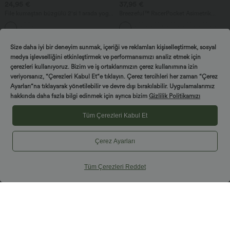
24,95 €
37,95 €
File kumaştan büzgülü 2'si 1 arada yoga
Breezeful™ RacerPocket Asimetrik
spor üstü; tek omuzlu, uzun kollu ve
(high-low) kesimli, akışkan midi günlük
başparmak delikli
elbise, hızlı kuruyan kumaştan
Size daha iyi bir deneyim sunmak, içeriği ve reklamları kişiselleştirmek, sosyal
medya işlevselliğini etkinleştirmek ve performansımızı analiz etmek için
çerezleri kullanıyoruz. Bizim ve iş ortaklarımızın çerez kullanımına izin
veriyorsanız, “Çerezleri Kabul Et“e tıklayın. Çerez tercihleri her zaman “Çerez
Döndür ve kazan!
Ayarları“na tıklayarak yönetilebilir ve devre dışı bırakılabilir. Uygulamalarımız
hakkında daha fazla bilgi edinmek için ayrıca bizim
Gizlilik Politikamızı
Tüm Çerezleri Kabul Et
Çerez Ayarları
Tüm Çerezleri Reddet
29,95 €
64,95 €
34,95 €
DayStretch Cepli, yüksek belli, karın
Halara Flex™ Orta bel yıkanmış, bol
kontrolü sağlayan, geniş paçalı bol yoga
kesim, geniş paça, cepli günlük kot
+6
pantolonu
pantolon