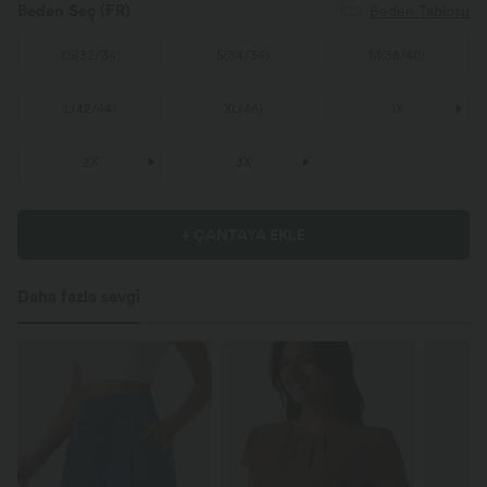
Beden Seç
(FR)
Beden Tablosu
XS
(
32/34
)
S
(
34/36
)
M
(
38/40
)
L
(
42/44
)
XL
(
46
)
1X
2X
3X
+ ÇANTAYA EKLE
Daha fazla sevgi