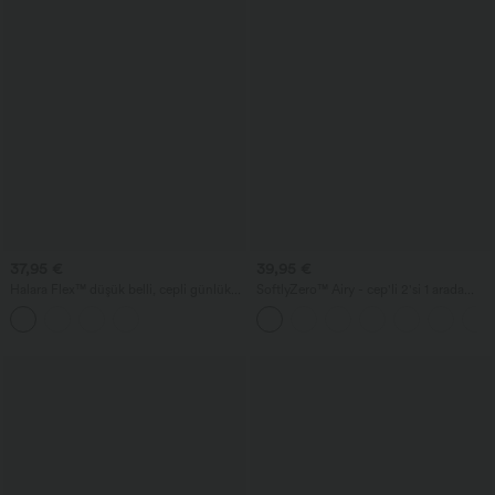
37,95 €
39,95 €
Halara Flex™ düşük belli, cepli günlük
SoftlyZero™ Airy - cep'li 2'si 1 arada
kot şort 3''
InstantCool mini yoga spor elbisesi,
yuvarlak yaka, kısa kollu - Easy Peezy
edisyonu