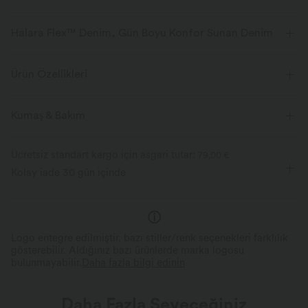
Halara Flex™ Denim, Gün Boyu Konfor Sunan Denim
Denim görünümüyle tasarlandı, athleisure hissiyle yenilikçi. Halara Flex™
Denim, size kısıtlama olmadan hareket etmenizi sağlayan esneklik ve
Ürün Özellikleri
yumuşaklık sunar.
Kumaş & Bakım
Dört yönlü esneklik
Yumuşak
Rahatlık tayt gibi
Hafif
Ücretsiz standart kargo için asgari tutar:
79,00 €
Kolay iade 30 gün içinde
Mükemmel Esneklik
Süren Yumuşaklık
Yana doğru 2 kata kadar ve dikeyde 1,5 kat
esnemee; sizinle birlikte hareket eden
Halara Flex™ Denim, gelenekse
esnek, kısıtlamayan bir uyum sunar.
farklı olarak her yıkamada yum
Logo entegre edilmiştir, bazı stiller/renk seçenekleri farklılık
gösterebilir. Aldığınız bazı ürünlerde marka logosu
bulunmayabilir.
Daha fazla bilgi edinin
Daha Fazla Seveceğiniz