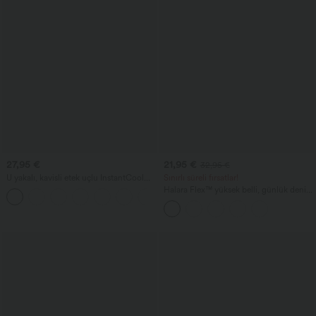
27,95 €
21,95 €
32,95 €
U yakalı, kavisli etek uçlu InstantCool
Sınırlı süreli fırsatlar!
yoga atlet - UPF50+
Halara Flex™ yüksek belli, günlük denim
bol şort, 7'' cepli