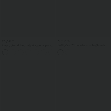
29,95 €
39,95 €
Cepli, yüksek bel, bağcıklı, geniş paça,
SoftlyZero™ Havadar arka bağlamalı
kısa kesim, günlük keten hissi veren
entegre sütyenli 2'si 1 arada InstantCool
+2
pantolon.
mini yoga spor elbise, cepli - daha uzun
boy