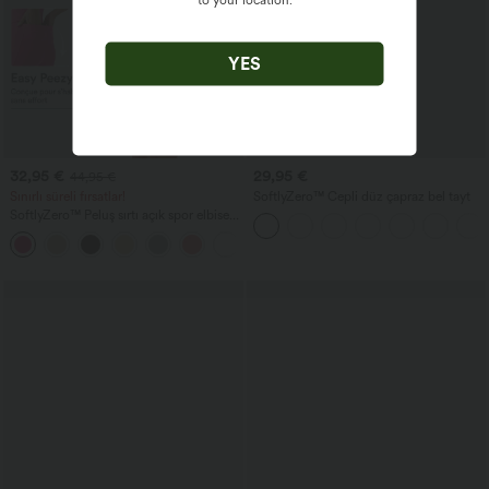
YES
32,95 €
29,95 €
44,95 €
Sınırlı süreli fırsatlar!
SoftlyZero™ Cepli düz çapraz bel tayt
SoftlyZero™ Peluş sırtı açık spor elbise
— Easy Peezy Sürümü
+29