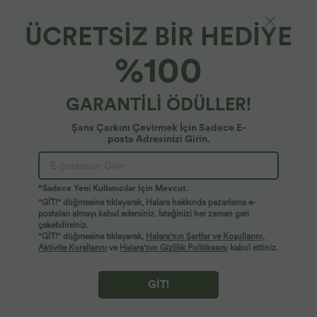
ÜCRETSİZ BİR HEDİYE
Halara Flex™ Denim*
%100
Halara Flex™ çapraz kesimli yüksek bel cepli
geniş paça A-kesim yıkanmış kot günlük şort
4.8
(
140
)
GARANTİLİ ÖDÜLLER!
29,95 €
Şans Çarkını Çevirmek İçin Sadece E-
posta Adresinizi Girin.
*Sadece Yeni Kullanıcılar İçin Mevcut.
"GİT!" düğmesine tıklayarak, Halara hakkında pazarlama e-
postaları almayı kabul edersiniz. İsteğinizi her zaman geri
çekebilirsiniz.
"GİT!" düğmesine tıklayarak,
Halara'nın Şartlar ve Koşullarını
,
Aktivite Kurallarını
ve
Halara'nın Gizlilik Politikasını
kabul ettiniz.
GİT!