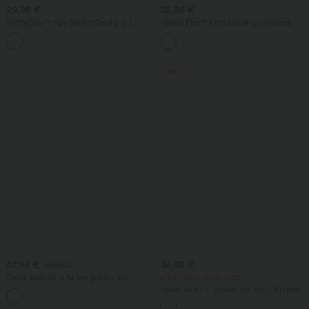
29,95 €
32,95 €
SoftlyZero™ Airy InstantCool 2'si 1
Halara Flex™ Orta bel drapeli lyocell
arada süper yüksek belli 9" cepli yoga
yıkanmış denim casual şort, 3.5'' cepli
+10
şortu
Satış
47,95 €
34,95 €
49,95 €
Cepli, bağcıklı orta bel günlük kot
2.'de -%20, 3.'de -%25
pantolon
Keten dokulu, yüksek bel bağcıklı maxi
rahat etek