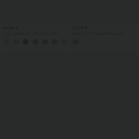
44,95 €
29,95 €
Cepli, yüksek bel, düz paça, keten
Halara Flex™ Yüksek belli, karın
görünümlü günlük pantolon
kontrolü sağlayan denim günlük şortlar,
+5
3'' cepli