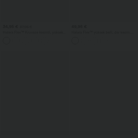
34,95 €
49,95 €
37,95 €
Halara Flex™ Kruvaze kesimli, yüksek
Halara Flex™ yüksek belli, dar kesim,
belli, karın toparlayıcı etkili denim salaş
balıksırtı desenli iş pantolonu, cepli
Bermuda şort, cepli