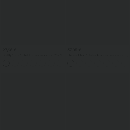
27,95 €
37,95 €
SoftlyZero™ Hafif crossover cepli 2'si 1
Halara Flex™ Yüksek bel iş pantolonu,
arada InstantCool tenis eteği - Lucid -
arkada yan cep ve hafif genişleyen paça
+10
daha uzun boy