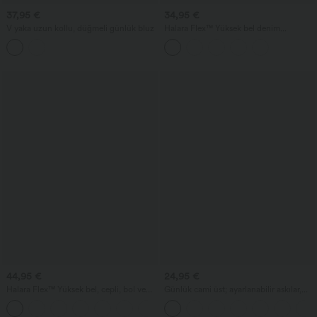
37,95 €
34,95 €
V yaka uzun kollu, düğmeli günlük bluz
Halara Flex™ Yüksek bel denim
bermuda şort, cepli
44,95 €
24,95 €
Halara Flex™ Yüksek bel, cepli, bol ve
Günlük cami üst; ayarlanabilir askılar,
geniş paçalı yıkanmış günlük kot
büzgü ve 2'si 1 arada entegre sütyen
+2