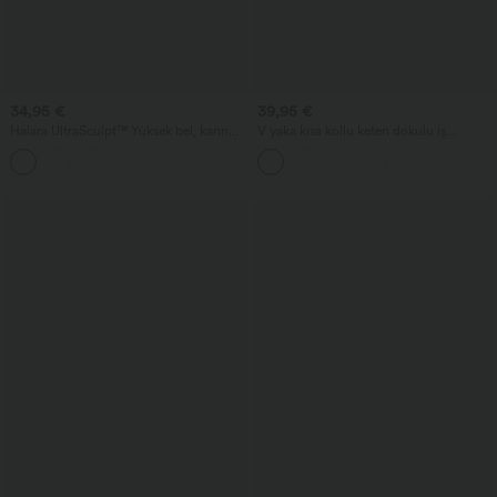
34,95 €
39,95 €
Halara UltraSculpt™ Yüksek bel, karın
V yaka kısa kollu keten dokulu iş
kontrolü sağlayan, cepli şekillendirici
gömleği
+17
antrenman taytı