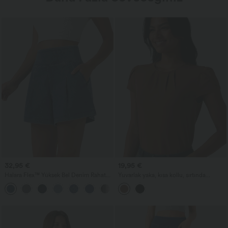
32,95 €
19,95 €
Halara Flex™ Yüksek Bel Denim Rahat
Yuvarlak yaka, kısa kollu, sırtında
Bol Şort, 4'' Cepli
anahtar deliği detaylı günlük bluz