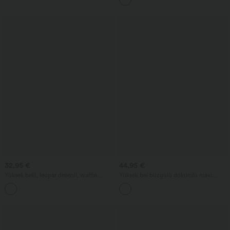
32,95 €
44,95 €
Yüksek belli, leopar desenli, waffle
Yüksek bel büzgülü dökümlü maxi
kumaştan günlük bol Bermuda şort, 10''
günlük etek
cepli