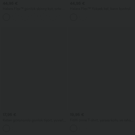
44,95 €
44,95 €
Halara Flex™ günlük skinny kot, orta-
Halara Flex™ Yüksek bel, karın kontrolü
düşük bel, fermuarlı cepler
sağlayan, rulo kenarlı, cepli günlük kot
pantolon
17,95 €
19,95 €
Keten görünümlü günlük tişört, yuvarlak
Fitilli örme T-shirt, yarasa kollu ve rahat
yaka, kısa kollu ve fırfırlı etek ucu
kesim.