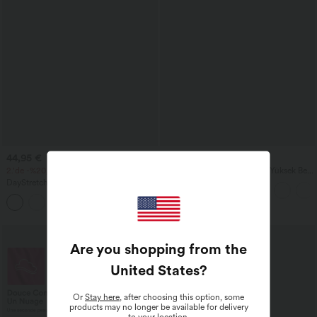
44,95 €
27,95 €
2.'de -%20, 3.'de -%25
SoftlyZero™ Havadar Süper Yüksek Bel
2'si 1 Arada InstantCool yoga şortu, 7"
DayStretch yüksek belli düz skinny
cepli
kargo pantolon, fermuarlı cepler
+10
Are you shopping from the
United States
?
Or
Stay here
, after choosing this option, some
products may no longer be available for delivery
to your location.