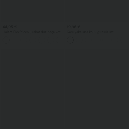
44,95 €
19,95 €
Halara Flex™ cepli, rahat düz paça kot
Kare yaka kısa kollu günlük üst
pantolon; çapraz detaylı yüksek bel ve
+1
karın toparlayıcı özelliğe sahip.