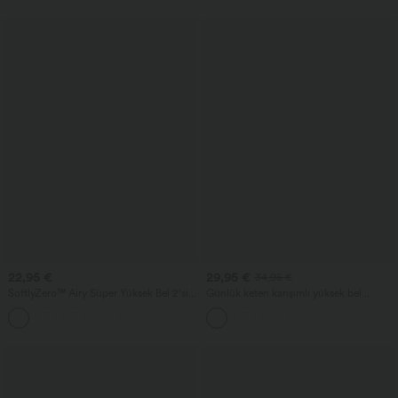
22,95 €
29,95 €
34,95 €
SoftlyZero™ Airy Süper Yüksek Bel 2'si 1
Günlük keten karışımlı yüksek bel
Arada InstantCool Yoga Şortu 5'' cepli -
bağcıklı geniş paçalı cepli pantolon
+20
daha uzun boy