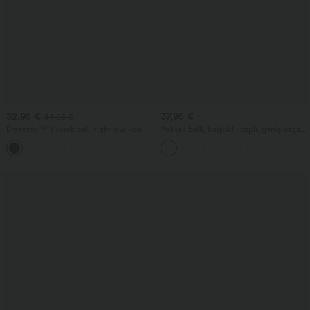
32,95 €
37,95 €
34,95 €
Breezeful™ Yüksek bel, high-low kesimli
Yüksek belli, bağcıklı, cepli, geniş paça,
volanlı 2'si 1 arada, bol dökümlü, hızlı
bol kesim, günlük keten hissi veren
+8
kuruyan, günlük standart kesim maxi
pantolon
etek