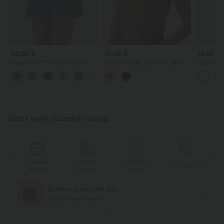
32,95 €
19,95 €
19,95 €
Halara Flex™ Yüksek Bel Denim
Yuvarlak yaka, kısa kollu, sırtında
V yaka kıs
Rahat Bol Şort, 4'' Cepli
anahtar deliği detaylı günlük
bluz
Detay sayfa düzeninin başlığı
Ücretsiz
Ertelenmiş
Ücretsiz
Promosyonlar
teslimat
ödeme
hediye
Ücretsiz teslimat
75,00 €'dan itibaren alışveriş