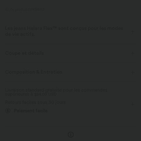
ID de produit 02834152
Les jeans Halara Flex™ sont conçus pour les modes
de vie actifs.
Conçu pour avoir une apparence d'un jean, innové pour le confort de
sport, le denim Halara Flex™ vous offre l'extensibilité et la douceur vous
Coupe et détails
permettant de bouger librement.
Revers
Décontracté
7,5 cm
Manches courtes
Composition & Entretien
Extensible dans les 4 sens
Tissu doux
Haute élasticité
Élasticité quatre directions
Aussi confortable qu’un legging
Tissu léger
Livraison standard gratuite pour les commandes
supérieures à
Combi-shorts
$84.09 USD
Retours faciles sous 30 jours
Paiement facile