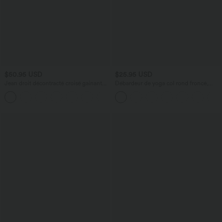
$50.95 USD
$25.95 USD
Jean droit décontracté croisé gainant
Débardeur de yoga col rond froncé,
taille haute avec poches Halara Flex™
tissu rafraîchissant - Protection UPF50+
+1