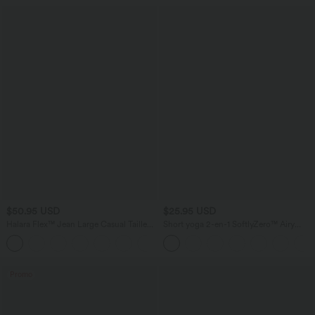
$50.95 USD
$25.95 USD
Halara Flex™ Jean Large Casual Taille
Short yoga 2-en-1 SoftlyZero™ Airy
Haute Poches Multiples Tricot
effet frais InstantCool taille très haute
+2
Extensible Délavé
12,5 cm avec poches, longueur allongée
Promo