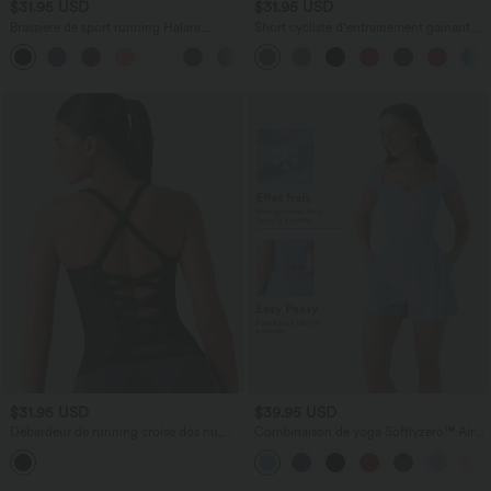
$31.95 USD
$31.95 USD
Brassière de sport running Halara
Short cycliste d'entraînement gainant
UltraSculpt™ maintien léger col V dos
taille haute UltraSculpt™ SoCinched à
nageur bonnets E-G
poches latérales 12,5 cm
$31.95 USD
$39.95 USD
Débardeur de running croisé dos nu,
Combinaison de yoga Softlyzero™ Airy
brassière intégrée — version longue —
avec col U, manches courtes et poches
bonnets A à D
latérales - Édition Easy Peasy