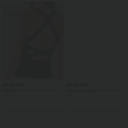
$25.95 USD
$56.95 USD
Débardeur de course crop top dos nu
Legging de yoga gainant taille haute
col carré bretelles croisées Softlyzero™
avec poches Halara UltraSculpt™
Airy Cool Touch - longueur rallongée -
UPF50+