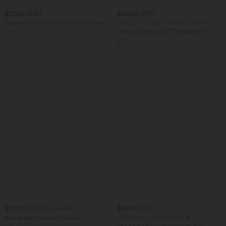
$27.95 USD
$36.95 USD
Caraco décontracté 2-en-1 froncé avec
-20% sur le 2ème, -25% sur le 3ème
brassière intégrée bretelles réglables
Halara UltraSculpt™ Débardeur De
Course à Col en U Dos Nu Ourlet
Incurvé Croisé
$27.95 USD
$16.95 USD
$31.95 USD
Blouse esprit bureau oversize
Offres bonus $14.52 USD
défroissage facile, col V et manches