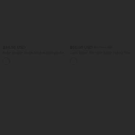
$44.95 USD
$56.95 USD
$61.95 USD
Robe longue fluide fendue avec poches
Jean Barrel 7/8 taille basse Halara Flex™
latérales, dos nu et effet torsadé
avec poches zippées
+8