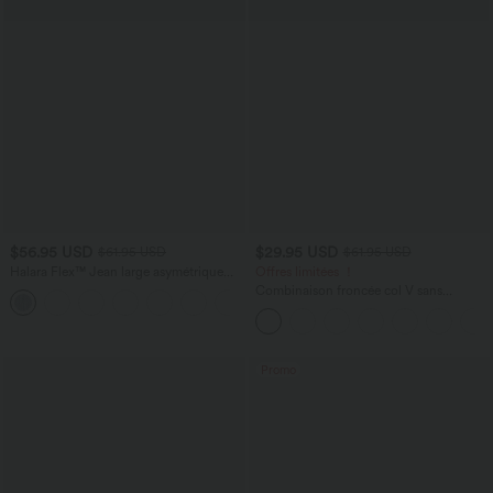
$56.95 USD
$29.95 USD
$61.95 USD
$61.95 USD
Halara Flex™ Jean large asymétrique
Offres limitées ！
taille basse avec bouton, fermeture
Combinaison froncée col V sans
+5
éclair et poches multiples, délavé et
manches avec poches - Easy Peasy
extensible en maille
Promo