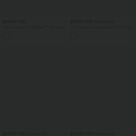
$44.95 USD
$39.95 USD
$42.95 USD
Robe moulante SoftlyZero™ Airy fendue
Short en jean ample Halara Flex™ taille
à effet frais InstantCool, brassière
haute croisé gainant décontracté avec
+1
intégrée, dos nu croisé à lacets,
poches
légèrement plissée pour invitée de
mariage et demoiselle d'honneur
$33.95 USD
$50.95 USD
$36.95 USD
$56.95 USD