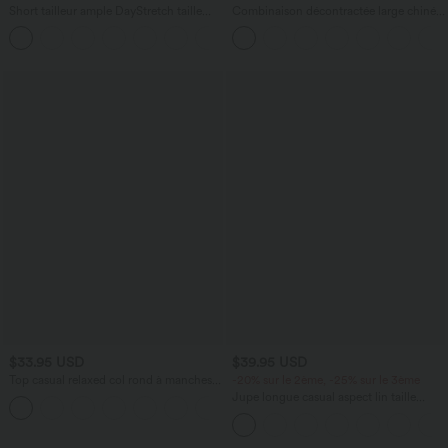
Short tailleur ample DayStretch taille
Combinaison décontractée large chinée
haute 17,5 cm avec poches
froncée bretelles ajustables avec poches
+4
- Easy Peasy
$33.95 USD
$39.95 USD
Top casual relaxed col rond à manches
-20% sur le 2ème, -25% sur le 3ème
chauve-souris
Jupe longue casual aspect lin taille
+1
haute avec cordon de serrage