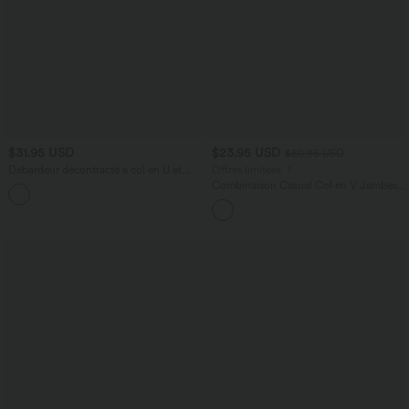
$31.95 USD
$23.95 USD
$50.95 USD
Débardeur décontracté à col en U et
Offres limitées ！
brassière intégrée
Combinaison Casual Col en V Jambes
Large Plissée Manches Courtes Poche
Latérale Gaufrée Fluide