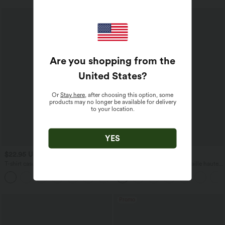
Are you shopping from the
United States
?
Or
Stay here
, after choosing this option, some
products may no longer be available for delivery
to your location.
YES
$22.95 USD
$39.95 USD
T-shirt casual col V manches courtes
Pantalon barrel DayStretch taille haute
avec poches
+9
Promo