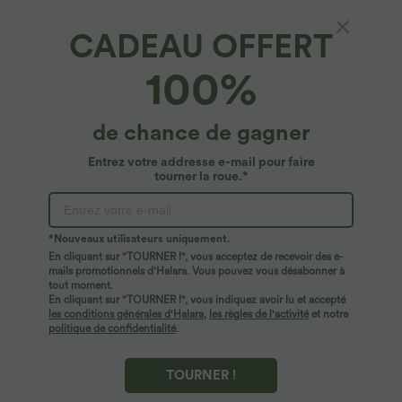
CADEAU OFFERT
Halara Flex™ Denim*
100%
Halara Flex™ combi-short utilitaire à col et
manches courtes en jean extensible délavé
avec poches multiples
5
(
7
)
de chance de gagner
$72.95 USD
Entrez votre addresse e-mail pour faire
tourner la roue.*
*Nouveaux utilisateurs uniquement.
En cliquant sur "TOURNER !", vous acceptez de recevoir des e-
mails promotionnels d'Halara. Vous pouvez vous désabonner à
tout moment.
En cliquant sur "TOURNER !", vous indiquez avoir lu et accepté
les conditions générales d'Halara
,
les règles de l'activité
et notre
politique de confidentialité
.
TOURNER !