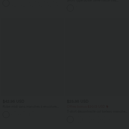
Short type boxer taille haute très
+1
courtes
extensible et doux pour la détente
$42.95 USD
$25.95 USD
Robe midi sans manches à encolure
Offres bonus $20.13 USD
arrondie avec coussinets amovibles et
T-shirt décontracté col bateau manches
ourlet à volants
courtes coton