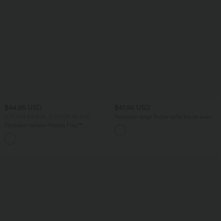
$44.95 USD
$41.95 USD
2 POUR 69,90€, 3 POUR 99,90€
Pantalon large fluide taille haute avec
cordon de serrage, poches latérales et
Pantalon tailleur Halara Flex™
aspect lin
DayStretch coupe droite taille haute
+23
avec poches