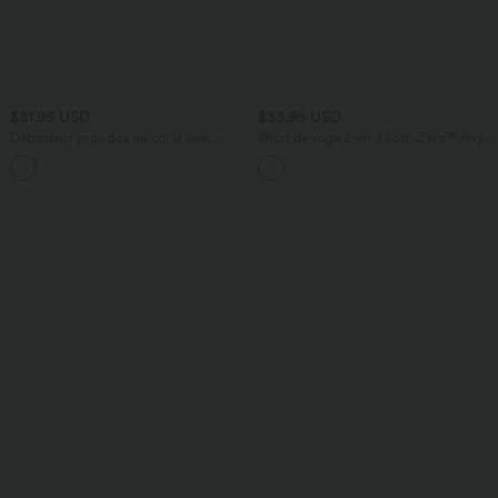
$31.95 USD
$33.95 USD
Débardeur yoga dos nu col U avec
Short de yoga 2-en-1 SoftlyZero™ Airy
bretelles croisées, ourlet arrondi et effet
taille très haute effet frais InstantCool
frais InstantCool, protection solaire
22,8 cm avec poches
UPF50+