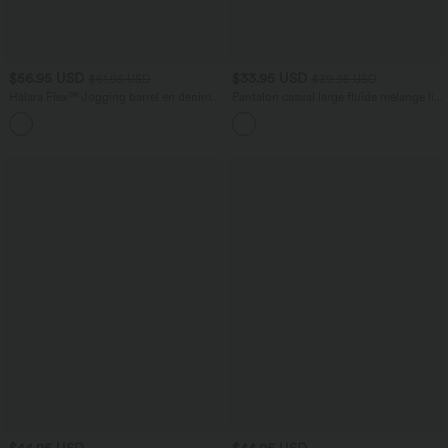
$56.95 USD
$33.95 USD
$61.95 USD
$39.95 USD
Halara Flex™ Jogging barrel en denim
Pantalon casual large fluide mélange lin
taille mi-haute avec poches
taille haute avec cordon de serrage et
poches
$44.95 USD
$44.95 USD