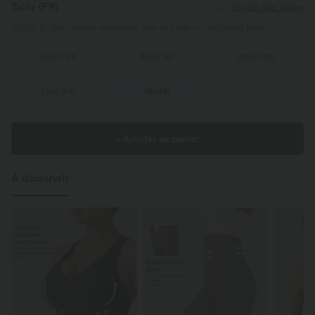
Taille
(FR)
Guide des tailles
100 % des clients estiment que la taille correspond bien.
XS
(
32/34
)
S
(
34/36
)
M
(
38/40
)
L
(
42/44
)
XL
(
46
)
+ Ajouter au panier
À découvrir