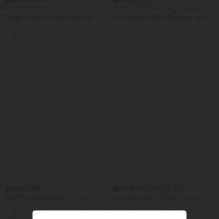
2 POUR 69,90€, 3 POUR 99,90€
-20% sur le 2ème, -25% sur le 3ème
Pantalon Tailleur Large Fluide Halara
Robe fluide midi de villégiature sans
Flex™ Gaufré Taille Haute Poches
manches, encolure carrée, dos nu croisé,
+21
Latérales
fronces et soutien-gorge intégré
$31.95 USD
$53.95 USD
$56.95 USD
Short de yoga SoftlyZero™ Airy 2-en-1
Jean décontracté taille mi-haute en
taille très haute avec poches et effet frais
lyocell drapé avec cordon de serrage et
+23
InstantCool 17,5 cm
poches