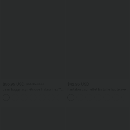
$56.95 USD
$42.95 USD
$61.95 USD
Jean baggy asymétrique Halara Flex™
Pantalon capri effet lin taille haute avec
taille haute effet délavé avec poches
poches zippées