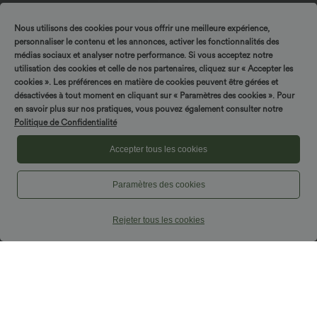
Nous utilisons des cookies pour vous offrir une meilleure expérience,
personnaliser le contenu et les annonces, activer les fonctionnalités des
médias sociaux et analyser notre performance. Si vous acceptez notre
utilisation des cookies et celle de nos partenaires, cliquez sur « Accepter les
cookies ». Les préférences en matière de cookies peuvent être gérées et
désactivées à tout moment en cliquant sur « Paramètres des cookies ». Pour
en savoir plus sur nos pratiques, vous pouvez également consulter notre
Politique de Confidentialité
Accepter tous les cookies
$17.95 USD
$25.95 USD
$31.95 USD
Offres limitées ！
-20% sur le 2ème, -25% sur le 3ème
Short décontracté effet lin taille haute
Top décontracté dos nu à col licou avec
Paramètres des cookies
avec cordon de serrage et poches
lien dans le dos
latérales
Rejeter tous les cookies