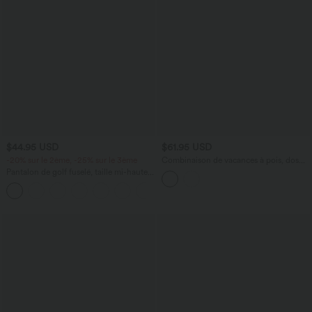
$44.95 USD
$61.95 USD
-20% sur le 2ème, -25% sur le 3ème
Combinaison de vacances à pois, dos
nu halter, coussinets amovibles, poches
Pantalon de golf fuselé, taille mi-haute,
et accès facile Easy Peasy
cordon, ourlet courbé, séchage rapide,
+2
avec poches—UPF40+