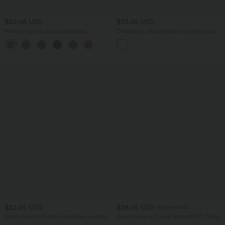
$50.95 USD
$33.95 USD
Robe longue à encolure bateau,
Débardeur décontracté col carré avec
bretelles asymétriques, côtés froncés et
soutien-gorge intégré bonnets B-E
+4
poches
$22.95 USD
$36.95 USD
$39.95 USD
Haut casual col carré manches courtes
Jupe Longue Casual Breezeful™ Taille
Haute à Volants 2en1 Fluide Sèchement