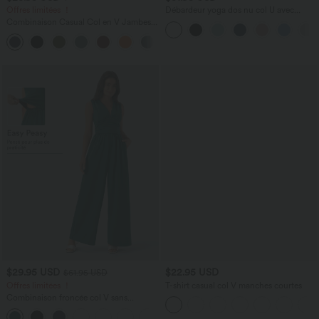
Offres limitées ！
Débardeur yoga dos nu col U avec
bretelles croisées, ourlet arrondi et effet
Combinaison Casual Col en V Jambes
frais InstantCool, protection solaire
Large Plissée Manches Courtes Poche
UPF50+
+5
Latérale Gaufrée Fluide
$29.95 USD
$22.95 USD
$61.95 USD
Offres limitées ！
T-shirt casual col V manches courtes
Combinaison froncée col V sans
manches avec poches - Easy Peasy
+7