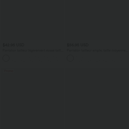
$42.95 USD
$56.95 USD
Pantalon tailleur légèrement évasé taille
Pantalon tailleur ample, taille moyenne,
haute avec poches arrière Halara Flex™
coupe barrel, à poches
+13
Promo