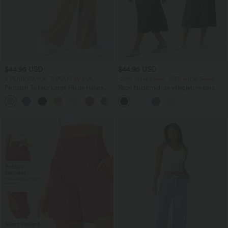
$44.95 USD
$44.95 USD
2 POUR 69,90€, 3 POUR 99,90€
-20% sur le 2ème, -25% sur le 3ème
Pantalon Tailleur Large Fluide Halara
Robe fluide midi de villégiature sans
Flex™ Gaufré Taille Haute Poches
manches, encolure carrée, dos nu croisé,
+21
Latérales
fronces et soutien-gorge intégré