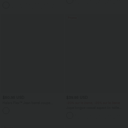
12,5 cm avec poches, longueur allongée
avec cordon de serrage et poches
latérales
Promo
$50.95 USD
$39.95 USD
Halara Flex™ Jean barrel coupe
-20% sur le 2ème, -25% sur le 3ème
tonneau taille mi-haute avec poches
Jupe longue casual aspect lin taille
haute avec cordon de serrage