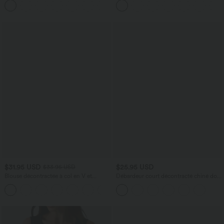
+10
Rapide Quotidien Maxi
$31.95 USD
$25.95 USD
$33.95 USD
Blouse décontractée à col en V et
Débardeur court décontracté chiné dos
manches courtes bouffantes
nu ajusté torsadé avec boucle réglable