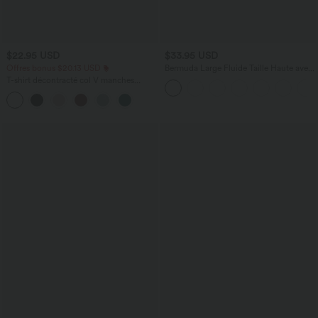
$22.95 USD
$33.95 USD
Offres bonus $20.13 USD
Bermuda Large Fluide Taille Haute avec
Plis et Poches Latérales en Lin
T-shirt décontracté col V manches
Synthétique
courtes coupe courte