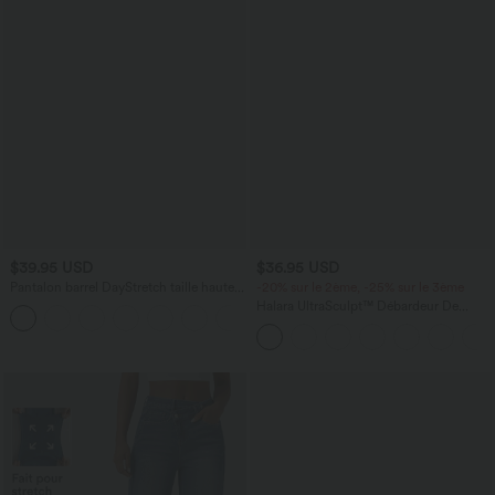
$39.95 USD
$36.95 USD
Pantalon barrel DayStretch taille haute
-20% sur le 2ème, -25% sur le 3ème
avec poches
Halara UltraSculpt™ Débardeur De
+5
Course à Col en U Dos Nu Ourlet
Incurvé Croisé