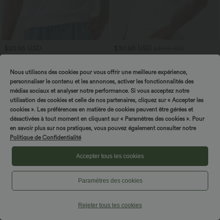
$25.95 USD
$30.95 USD
$31.95 USD
3 POUR 59,90€, 4 POUR 79,90€
Offres bonus $27.97 USD
Haut de sport yoga oversize col V à
Pull col rond manches courtes en tissu
Nous utilisons des cookies pour vous offrir une meilleure expérience,
manches courtes effet frais InstantCool
gaufré
+3
à séchage rapide
personnaliser le contenu et les annonces, activer les fonctionnalités des
médias sociaux et analyser notre performance. Si vous acceptez notre
utilisation des cookies et celle de nos partenaires, cliquez sur « Accepter les
cookies ». Les préférences en matière de cookies peuvent être gérées et
désactivées à tout moment en cliquant sur « Paramètres des cookies ». Pour
en savoir plus sur nos pratiques, vous pouvez également consulter notre
Politique de Confidentialité
Accepter tous les cookies
Paramètres des cookies
Rejeter tous les cookies