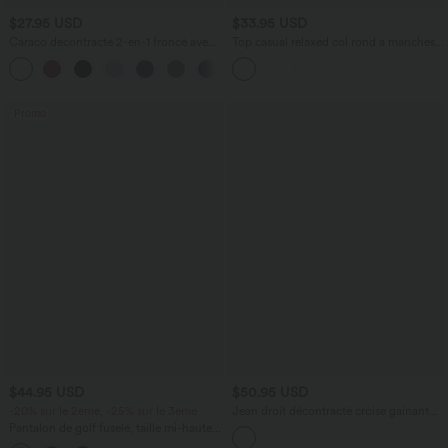
$27.95 USD
$33.95 USD
Caraco décontracté 2-en-1 froncé avec
Top casual relaxed col rond à manches
brassière intégrée bretelles réglables
chauve-souris
Promo
$44.95 USD
$50.95 USD
-20% sur le 2ème, -25% sur le 3ème
Jean droit décontracté croisé gainant
taille haute avec poches Halara Flex™
Pantalon de golf fuselé, taille mi-haute,
cordon, ourlet courbé, séchage rapide,