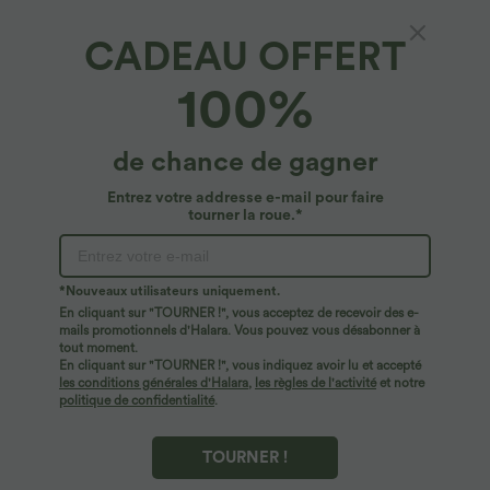
CADEAU OFFERT
100%
de chance de gagner
Entrez votre addresse e-mail pour faire
tourner la roue.*
Oops!
Nous ne semblons pas pouvoir trouver la page que
*Nouveaux utilisateurs uniquement.
vous recherchez.
En cliquant sur "TOURNER !", vous acceptez de recevoir des e-
mails promotionnels d'Halara. Vous pouvez vous désabonner à
tout moment.
Acheter plus
En cliquant sur "TOURNER !", vous indiquez avoir lu et accepté
les conditions générales d'Halara
,
les règles de l'activité
et notre
politique de confidentialité
.
TOURNER !