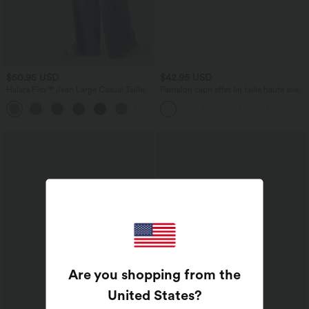
$50.95 USD
$42.95 USD
Halara Flex™ Jean Large Casual Taille
Pantalon capri effet lin taille haute avec
Haute Poches Multiples Tricot
poches zippées
+2
Extensible Délavé
Are you shopping from the
United States
?