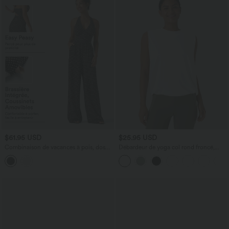
$61.95 USD
$25.95 USD
Combinaison de vacances à pois, dos
Débardeur de yoga col rond froncé,
nu halter, coussinets amovibles, poches
tissu rafraîchissant - Protection UPF50+
et accès facile Easy Peasy