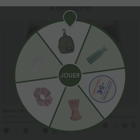
À découvrir
Promo
$44.95 USD
$41.95 USD
2 POUR 69,90€, 3 POUR 99,90€
Pantalon large fluide taille haute avec
cordon de serrage, poches latérales et
Pantalon tailleur Halara Flex™
aspect lin
DayStretch coupe droite taille haute
+23
avec poches