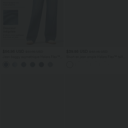
$56.95 USD
$39.95 USD
$61.95 USD
$42.95 USD
Jean baggy asymétrique Halara Flex™
Short en jean ample Halara Flex™ taille
taille haute effet délavé avec poches
haute croisé gainant décontracté avec
poches