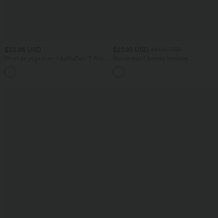
$33.95 USD
$27.95 USD
$31.95 USD
Short de yoga 2-en-1 SoftlyZero™ Airy
Blouse esprit bureau oversize
taille très haute effet frais InstantCool
défroissage facile, col V et manches
+10
22,8 cm avec poches
courtes