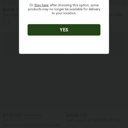
Or
Stay here
, after choosing this option, some
products may no longer be available for delivery
$42.95 USD
$33.95 USD
$36.95 USD
to your location.
Robe midi sans manches à encolure
Short tailleur ample DayStretch taille
arrondie avec coussinets amovibles et
haute 17,5 cm avec poches
ourlet à volants
YES
$17.95 USD
$25.95 USD
$31.95 USD
Offres limitées ！
Short yoga 2-en-1 SoftlyZero™ Airy
effet frais InstantCool taille très haute
Short décontracté effet lin taille haute