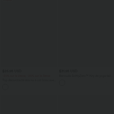
Promo
$25.95 USD
$31.95 USD
-20% sur le 2ème, -25% sur le 3ème
Bermuda SoftlyZero™ Airy de yoga taille
haute avec poches multiples et effet
Top décontracté dos nu à col licou avec
frais InstantCool
lien dans le dos
+1