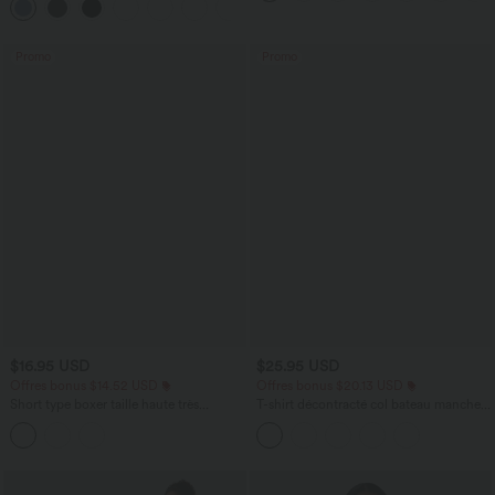
+2
avec poches—UPF40+
Promo
Promo
$16.95 USD
$25.95 USD
Offres bonus $14.52 USD
Offres bonus $20.13 USD
Short type boxer taille haute très
T-shirt décontracté col bateau manches
extensible et doux pour la détente
courtes coton