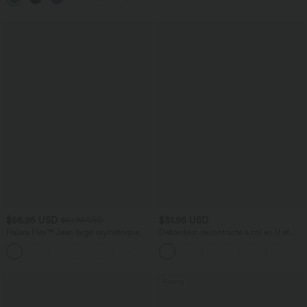
$56.95 USD
$31.95 USD
$61.95 USD
Halara Flex™ Jean large asymétrique
Débardeur décontracté à col en U et
taille basse avec bouton, fermeture
brassière intégrée
+5
éclair et poches multiples, délavé et
extensible en maille
Promo