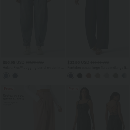
$56.95 USD
$33.95 USD
$61.95 USD
$39.95 USD
Halara Flex™ Jogging barrel en denim
Pantalon casual large fluide mélange lin
taille mi-haute avec poches
taille haute avec cordon de serrage et
poches
Promo
Promo