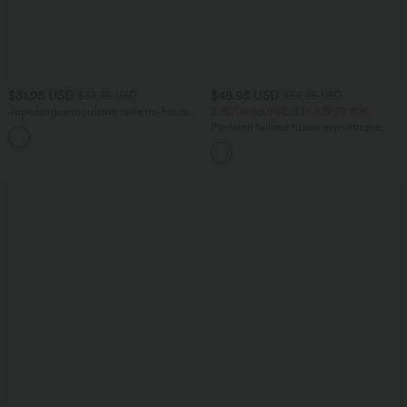
$31.95 USD
$48.95 USD
$33.95 USD
$56.95 USD
Jupe longue moulante taille mi-haute
2 POUR 69,90€, 3 POUR 99,90€
avec nœud devant et fronces imprimé
Pantalon tailleur fuselé asymétrique
floral/à rayures
taille moyenne Halara Flex™ DayStretch
avec poches