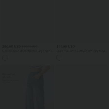
$50.95 USD
$44.95 USD
$56.95 USD
Combinaison décontractée large chinée
Robe moulante SoftlyZero™ Airy fendue
froncée bretelles ajustables avec poches
à effet frais InstantCool, brassière
+10
- Easy Peasy
intégrée, dos nu croisé à lacets,
légèrement plissée pour invitée de
mariage et demoiselle d'honneur