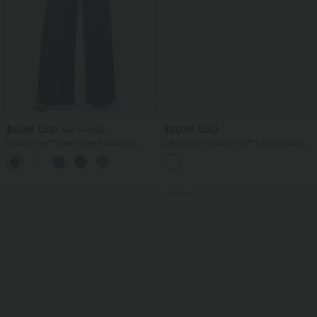
$61.95 USD
$50.95 USD
$67.95 USD
Halara Flex™ Jean large Palazzo et
Jean droit Halara Flex™ à taille haute,
Taille Haute avec Poches Avant en Tricot
poches multiples, effet délavé et tissu
+2
Extensible Lavé
extensible
Promo