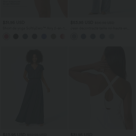
$31.95 USD
$53.95 USD
$56.95 USD
Short de yoga SoftlyZero™ Airy 2-en-1
Jean décontracté taille mi-haute en
taille très haute avec poches et effet frais
lyocell drapé avec cordon de serrage et
+23
InstantCool 17,5 cm
poches
$23.95 USD
$31.95 USD
$50.95 USD