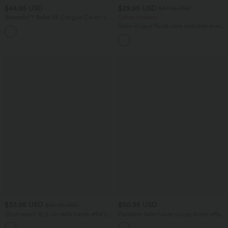
$44.95 USD
$29.95 USD
$67.95 USD
Breezeful™ Robe Mi-Longue Col en V
Offres limitées ！
Manches Courtes Poche Latérale Nouée
Robe longue fluide sans manches avec
+8
au Dos Séchage Rapide
brassière intégrée (Bonnets E-G) et
poches
$33.95 USD
$50.95 USD
$36.95 USD
Short resort 12,5 cm taille haute effet lin
Pantalon taille haute coupe droite effet
avec ourlet roulotté et poches
lin avec poches