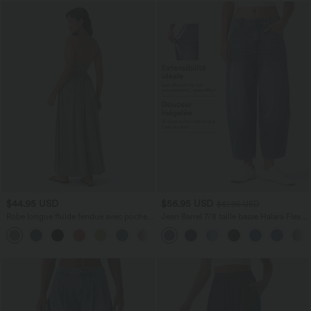
$44.95 USD
$56.95 USD
$61.95 USD
Robe longue fluide fendue avec poches
Jean Barrel 7/8 taille basse Halara Flex™
latérales, dos nu et effet torsadé
avec poches zippées
+8