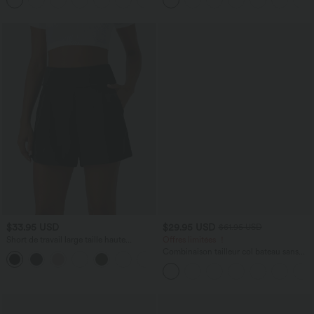
$33.95 USD
$29.95 USD
$61.95 USD
Short de travail large taille haute
Offres limitées ！
DayStretch avec poches
Combinaison tailleur col bateau sans
+11
manches à rayures et nœuds sur les
côtés effet frais InstantCool avec
poches, accès facile Easy Peasy