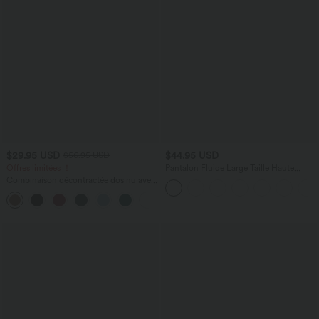
$29.95 USD
$44.95 USD
$56.95 USD
Offres limitées ！
Pantalon Fluide Large Taille Haute
Poches Latérales Palazzo Solide Casual
Combinaison décontractée dos nu avec
Linen-Feel
poches latérales
+10