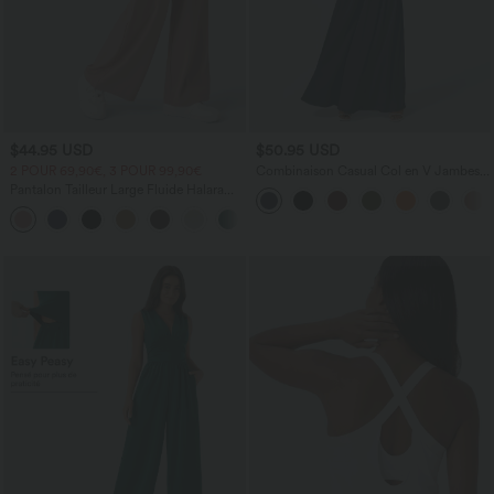
$44.95 USD
$50.95 USD
2 POUR 69,90€, 3 POUR 99,90€
Combinaison Casual Col en V Jambes
Large Plissée Manches Courtes Poche
Pantalon Tailleur Large Fluide Halara
Latérale Gaufrée Fluide
Flex™ Gaufré Taille Haute Poches
+21
Latérales