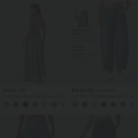
$44.95 USD
$56.95 USD
$61.95 USD
Robe longue fluide fendue avec poches
Jean Barrel 7/8 taille basse Halara Flex™
latérales, dos nu et effet torsadé
avec poches zippées
+8