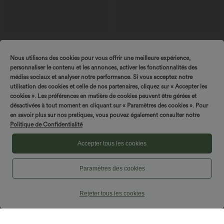
$33.95 USD
$16.95 USD
Top casual relaxed col rond à manches
Offres bonus $14.52 USD
Nous utilisons des cookies pour vous offrir une meilleure expérience,
chauve-souris
Short type boxer taille haute très
+1
extensible et doux pour la détente
personnaliser le contenu et les annonces, activer les fonctionnalités des
médias sociaux et analyser notre performance. Si vous acceptez notre
utilisation des cookies et celle de nos partenaires, cliquez sur « Accepter les
cookies ». Les préférences en matière de cookies peuvent être gérées et
désactivées à tout moment en cliquant sur « Paramètres des cookies ». Pour
en savoir plus sur nos pratiques, vous pouvez également consulter notre
Politique de Confidentialité
Accepter tous les cookies
Paramètres des cookies
Rejeter tous les cookies