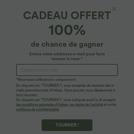
CADEAU OFFERT
100%
de chance de gagner
Entrez votre addresse e-mail pour faire
tourner la roue.*
Oops!
Nous ne semblons pas pouvoir trouver la page que
*Nouveaux utilisateurs uniquement.
vous recherchez.
En cliquant sur "TOURNER !", vous acceptez de recevoir des e-
mails promotionnels d'Halara. Vous pouvez vous désabonner à
tout moment.
Acheter plus
En cliquant sur "TOURNER !", vous indiquez avoir lu et accepté
les conditions générales d'Halara
,
les règles de l'activité
et notre
politique de confidentialité
.
TOURNER !