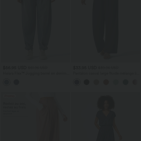
$56.95 USD
$33.95 USD
$61.95 USD
$39.95 USD
Halara Flex™ Jogging barrel en denim
Pantalon casual large fluide mélange lin
taille mi-haute avec poches
taille haute avec cordon de serrage et
poches
Promo