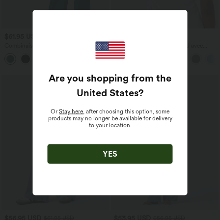
$61.95 USD
$31.95 USD
Combinaison froncée col V sans
Débardeur yoga dos nu col U avec
manches avec poches - Easy Peasy
bretelles croisées, ourlet arrondi et effet
+7
frais InstantCool, protection solaire
UPF50+
Are you shopping from the
United States
?
Or
Stay here
, after choosing this option, some
products may no longer be available for delivery
to your location.
YES
$56.95 USD
$53.95 USD
$61.95 USD
$56.95 USD