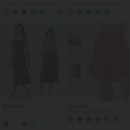
Halara Flex™ Jean large asymétrique
Jean décontracté taille mi-haute en
taille basse avec bouton, fermeture
lyocell drapé avec cordon de serrage et
+5
éclair et poches multiples, délavé et
poches
extensible en maille
Promo
$44.95 USD
$31.95 USD
-20% sur le 2ème, -25% sur le 3ème
Short de yoga SoftlyZero™ Airy 2-en-1
taille très haute avec poches et effet frais
Robe fluide midi de villégiature sans
InstantCool 17,5 cm
manches, encolure carrée, dos nu croisé,
fronces et soutien-gorge intégré