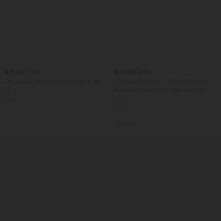
$31.95 USD
$36.95 USD
Débardeur décontracté à col en U et
-20% sur le 2ème, -25% sur le 3ème
brassière intégrée
Halara UltraSculpt™ Débardeur De
Course à Col en U Dos Nu Ourlet
Incurvé Croisé
Promo