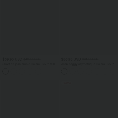
$39.95 USD
$56.95 USD
$42.95 USD
$61.95 USD
Short en jean ample Halara Flex™ taille
Jean baggy asymétrique Halara Flex™
haute croisé gainant décontracté avec
taille haute effet délavé avec poches
poches
Promo