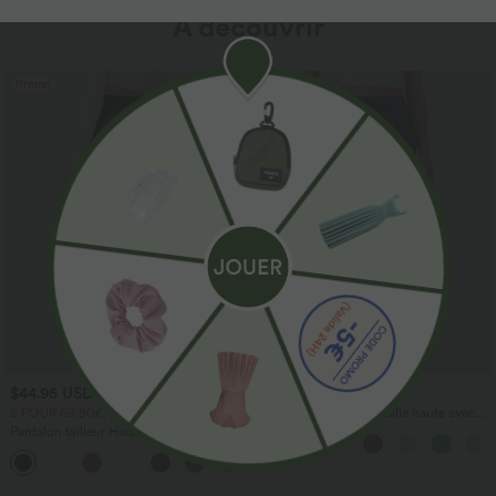
À découvrir
Promo
$44.95 USD
$41.95 USD
2 POUR 69,90€, 3 POUR 99,90€
Pantalon large fluide taille haute avec
cordon de serrage, poches latérales et
Pantalon tailleur Halara Flex™
aspect lin
DayStretch coupe droite taille haute
+23
avec poches