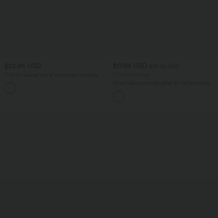
$22.95 USD
$17.95 USD
$31.95 USD
T-shirt casual col V manches courtes
Offres limitées ！
Short décontracté effet lin taille haute
+9
avec cordon de serrage et poches
latérales