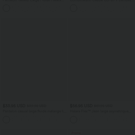
Flex™ Gaufré Taille Haute Poches
Large Plissée Manches Courtes Poche
+21
Latérales
Latérale Gaufrée Fluide
$33.95 USD
$56.95 USD
$39.95 USD
$61.95 USD
Pantalon casual large fluide mélange lin
Halara Flex™ Jean large asymétrique
taille haute avec cordon de serrage et
taille basse avec bouton, fermeture
+5
poches
éclair et poches multiples, délavé et
extensible en maille
Promo