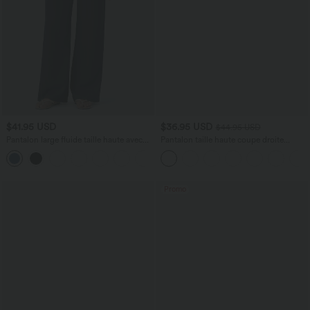
$41.95 USD
$36.95 USD
$44.95 USD
Pantalon large fluide taille haute avec
Pantalon taille haute coupe droite
cordon de serrage, poches latérales et
DayStretch avec poches
+15
aspect lin
Promo