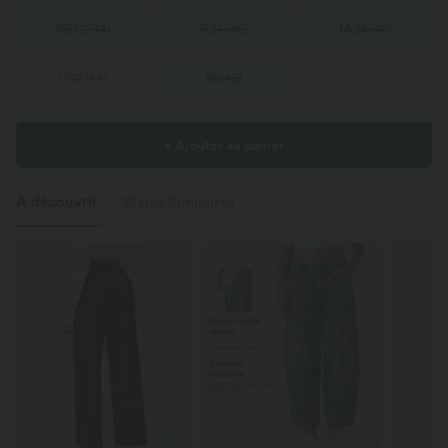
XS
(
32/34
)
S
(
34/36
)
M
(
38/40
)
L
(
42/44
)
XL
(
46
)
+ Ajouter au panier
À découvrir
Styles Similaires