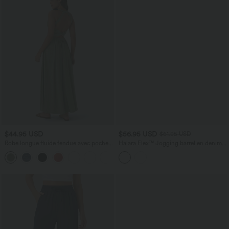
$44.95 USD
$56.95 USD
$61.95 USD
Robe longue fluide fendue avec poches
Halara Flex™ Jogging barrel en denim
latérales, dos nu et effet torsadé
taille mi-haute avec poches
+8