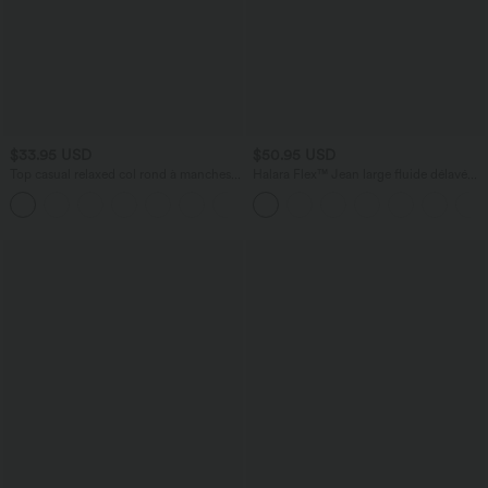
$33.95 USD
$50.95 USD
Top casual relaxed col rond à manches
Halara Flex™ Jean large fluide délavé
chauve-souris
taille haute à rayures avec poches
+1