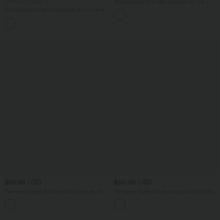
Offres limitées ！
Robe active mini de danse 2-en-1 à
petites fleurs, coussinets amovibles,
Combinaison décontractée dos nu avec
poches et accès facile Easy Peasy
poches latérales
+10
$56.95 USD
$50.95 USD
Pantalon large fluide taille haute en lin
Pantalon taille haute coupe droite effet
mélangé avec poches et liens latéraux
lin avec poches