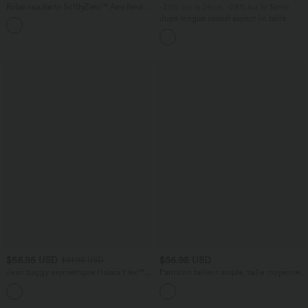
Robe moulante SoftlyZero™ Airy fendue
-20% sur le 2ème, -25% sur le 3ème
à effet frais InstantCool, brassière
Jupe longue casual aspect lin taille
+1
intégrée, dos nu croisé à lacets,
haute avec cordon de serrage
légèrement plissée pour invitée de
mariage et demoiselle d'honneur
$56.95 USD
$56.95 USD
$61.95 USD
Jean baggy asymétrique Halara Flex™
Pantalon tailleur ample, taille moyenne,
taille haute effet délavé avec poches
coupe barrel, à poches