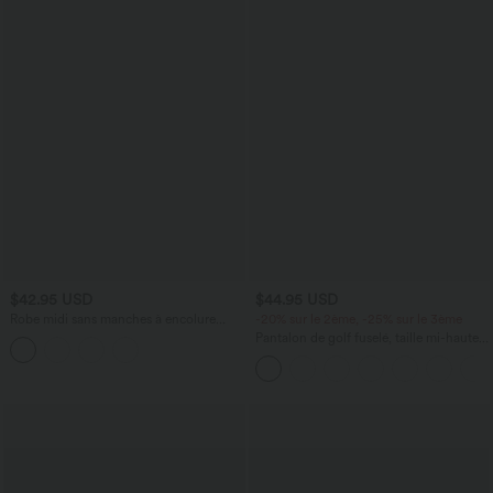
$42.95 USD
$44.95 USD
Robe midi sans manches à encolure
-20% sur le 2ème, -25% sur le 3ème
arrondie avec coussinets amovibles et
Pantalon de golf fuselé, taille mi-haute,
ourlet à volants
cordon, ourlet courbé, séchage rapide,
avec poches—UPF40+