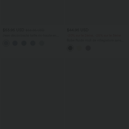
$53.95 USD
$44.95 USD
$56.95 USD
Jean décontracté taille mi-haute en
-20% sur le 2ème, -25% sur le 3ème
lyocell drapé avec cordon de serrage et
Robe fluide midi de villégiature sans
poches
manches, encolure carrée, dos nu croisé,
fronces et soutien-gorge intégré