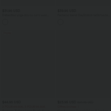
$31.95 USD
$39.95 USD
Débardeur yoga dos nu col U avec
Pantalon barrel DayStretch taille haute
bretelles croisées, ourlet arrondi et effet
avec poches
frais InstantCool, protection solaire
UPF50+
Promo
$44.95 USD
$23.95 USD
$50.95 USD
2 POUR 69,90€, 3 POUR 99,90€
Offres limitées ！
Pantalon Tailleur Large Fluide Halara
Combinaison Casual Col en V Jambes