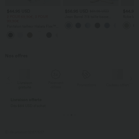
$44.95 USD
$56.95 USD
$44.95
$61.95 USD
2 POUR 69,90€, 3 POUR
Jean Barrel 7/8 taille basse
Robe long
99,90€
Halara Flex™ avec poches
poches lat
zippées
torsadé
Pantalon tailleur Halara Flex™
DayStretch coupe droite taille
+23
haute avec poches
Nos offres
Livraison
Paiement
ert
Promotions
Cadeau offert
gratuite
différé
Livraison offerte
Dès $84 USD d'achat
ID de produit 02877557