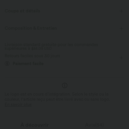
Coupe et détails
Col semi-montant
Enfilable
Décontracté
Maxi
Composition & Entretien
Manches longues
Élasticité moyenne
Livraison standard gratuite pour les commandes
supérieures à
Élasticité quatre directions
$84.09 USD
Trapèze
Retours faciles sous 30 jours
Paiement facile
Le logo est en cours d’intégration. Selon le style ou la
couleur, l’article reçu peut être livré avec ou sans logo.
En savoir plus
À découvrir
Avis(54)