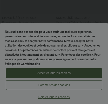
$27.95 USD
$61.95 USD
$31.95 USD
$67.95 USD
Blouse esprit bureau oversize
Halara Flex™ Jean large décontracté
défroissage facile, col V et manches
taille haute gainant avec poches
+1
courtes
Nous utilisons des cookies pour vous offrir une meilleure expérience,
personnaliser le contenu et les annonces, activer les fonctionnalités des
médias sociaux et analyser notre performance. Si vous acceptez notre
utilisation des cookies et celle de nos partenaires, cliquez sur « Accepter les
cookies ». Les préférences en matière de cookies peuvent être gérées et
désactivées à tout moment en cliquant sur « Paramètres des cookies ». Pour
Tournez & gagnez !
en savoir plus sur nos pratiques, vous pouvez également consulter notre
Politique de Confidentialité
Accepter tous les cookies
Paramètres des cookies
Rejeter tous les cookies
$33.95 USD
$42.95 USD
$36.95 USD