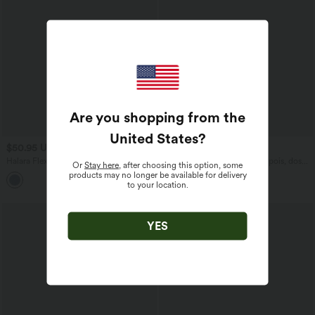
Are you shopping from the
United States
?
$50.95 USD
$61.95 USD
Halara Flex™ Jean barrel coupe
Combinaison de vacances à pois, dos
Or
Stay here
, after choosing this option, some
tonneau taille mi-haute avec poches
nu halter, coussinets amovibles, poches
products may no longer be available for delivery
et accès facile Easy Peasy
to your location.
YES