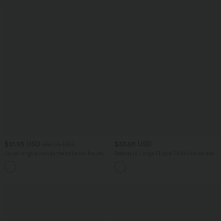
$31.95 USD
$33.95 USD
$33.95 USD
Jupe longue moulante taille mi-haute
Bermuda Large Fluide Taille Haute avec
avec nœud devant et fronces imprimé
Plis et Poches Latérales en Lin
floral/à rayures
Synthétique