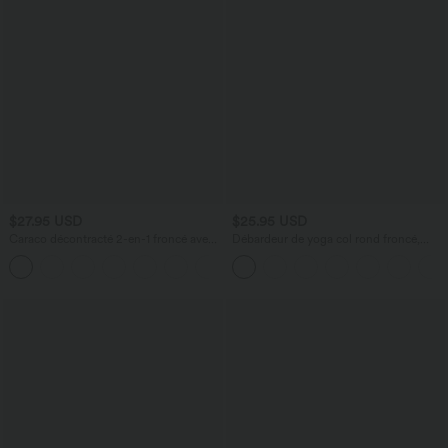
$27.95 USD
$25.95 USD
Caraco décontracté 2-en-1 froncé avec
Débardeur de yoga col rond froncé,
brassière intégrée bretelles réglables
tissu rafraîchissant - Protection UPF50+