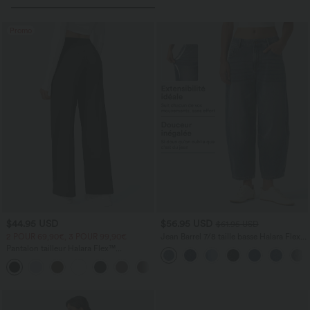
Promo
$44.95 USD
$56.95 USD
$61.95 USD
2 POUR 69,90€, 3 POUR 99,90€
Jean Barrel 7/8 taille basse Halara Flex™
avec poches zippées
Pantalon tailleur Halara Flex™
DayStretch coupe droite taille haute
+23
avec poches