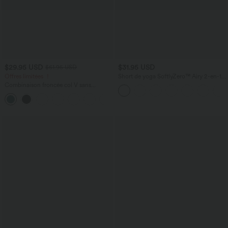
$29.95 USD
$31.95 USD
$61.95 USD
Offres limitées ！
Short de yoga SoftlyZero™ Airy 2-en-1
taille très haute avec poches et effet frais
Combinaison froncée col V sans
InstantCool 17,5 cm
manches avec poches - Easy Peasy
+7