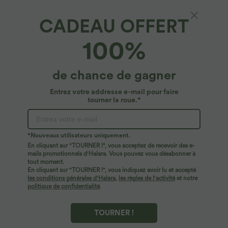
CADEAU OFFERT
Robe Casual Maxi à Col Montant Manches
100%
Longues Évasées
4.9
(
54
)
de chance de gagner
$36.95 USD
Entrez votre addresse e-mail pour faire
tourner la roue.*
*Nouveaux utilisateurs uniquement.
En cliquant sur "TOURNER !", vous acceptez de recevoir des e-
mails promotionnels d'Halara. Vous pouvez vous désabonner à
tout moment.
En cliquant sur "TOURNER !", vous indiquez avoir lu et accepté
les conditions générales d'Halara
,
les règles de l'activité
et notre
politique de confidentialité
.
TOURNER !