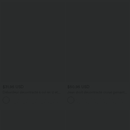
$31.95 USD
$50.95 USD
Débardeur décontracté à col en U et
Jean droit décontracté croisé gainant
brassière intégrée
taille haute avec poches Halara Flex™