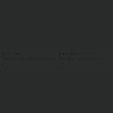
$61.95 USD
$31.95 USD
$33.95 USD
Jean large casual taille haute en lyocell
Blouse décontractée à col en V et
avec poches
manches courtes bouffantes