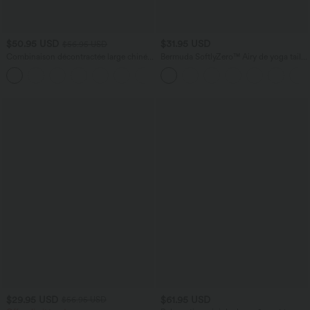
$50.95 USD
$31.95 USD
$56.95 USD
Combinaison décontractée large chinée
Bermuda SoftlyZero™ Airy de yoga taille
froncée bretelles ajustables avec poches
haute avec poches multiples et effet
+10
- Easy Peasy
frais InstantCool
$29.95 USD
$61.95 USD
$56.95 USD