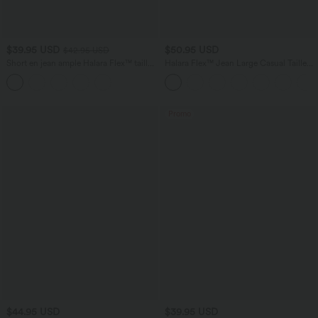
$39.95 USD
$50.95 USD
$42.95 USD
Short en jean ample Halara Flex™ taille
Halara Flex™ Jean Large Casual Taille
haute croisé gainant décontracté avec
Haute Poches Multiples Tricot
poches
Extensible Délavé
Promo
$44.95 USD
$39.95 USD