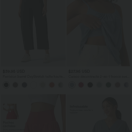
$39.95 USD
$27.95 USD
Pantalon barrel DayStretch taille haute
Caraco décontracté 2-en-1 froncé avec
avec poches
brassière intégrée bretelles réglables
+5