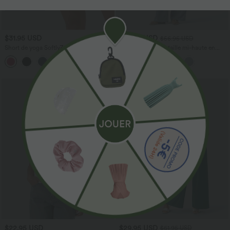
$31.95 USD
$53.95 USD
$56.95 USD
Short de yoga SoftlyZero™ Airy 2-en-1
Jean décontracté taille mi-haute en
taille très haute avec poches et effet frais
lyocell drapé avec cordon de serrage et
+23
InstantCool 17,5 cm
poches
$22.95 USD
$29.95 USD
$61.95 USD