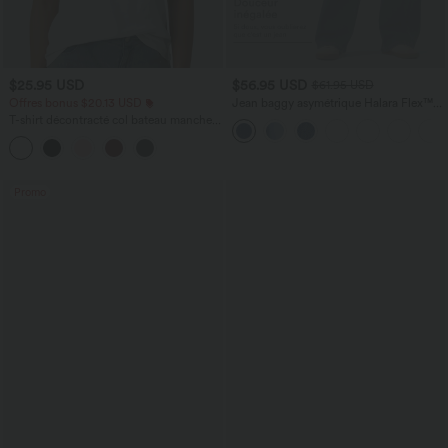
$25.95 USD
$56.95 USD
$61.95 USD
Offres bonus $20.13 USD
Jean baggy asymétrique Halara Flex™
taille haute effet délavé avec poches
T-shirt décontracté col bateau manches
courtes coton
Promo