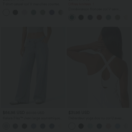
T-shirt casual col V manches courtes
Offres limitées ！
Combinaison froncée col V sans
+9
manches avec poches - Easy Peasy
$56.95 USD
$31.95 USD
$61.95 USD
Halara Flex™ Jean large asymétrique
Débardeur yoga dos nu col U avec
taille basse avec bouton, fermeture
bretelles croisées, ourlet arrondi et effet
+5
éclair et poches multiples, délavé et
frais InstantCool, protection solaire
extensible en maille
UPF50+