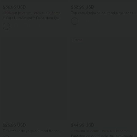
$36.95 USD
$33.95 USD
-20% sur le 2ème, -25% sur le 3ème
Top casual relaxed col rond à manches
chauve-souris
Halara UltraSculpt™ Débardeur De
Course à Col en U Dos Nu Ourlet
+11
Incurvé Croisé
Promo
$25.95 USD
$44.95 USD
Débardeur de yoga col rond froncé,
-20% sur le 2ème, -25% sur le 3ème
tissu rafraîchissant - Protection UPF50+
Pantalon de golf fuselé, taille mi-haute,