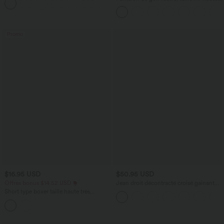
+16
cordon, ourlet courbé, séchage rapide,
avec poches—UPF40+
Promo
$16.95 USD
$50.95 USD
Offres bonus $14.52 USD
Jean droit décontracté croisé gainant
taille haute avec poches Halara Flex™
Short type boxer taille haute très
extensible et doux pour la détente