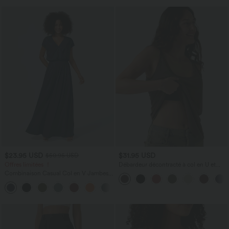
$23.95 USD
$31.95 USD
$50.95 USD
Offres limitées ！
Débardeur décontracté à col en U et
brassière intégrée
Combinaison Casual Col en V Jambes
Large Plissée Manches Courtes Poche
+5
Latérale Gaufrée Fluide