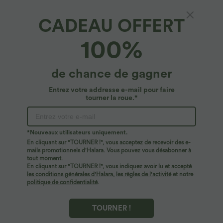
CADEAU OFFERT
100%
$44.95 USD
$44.95 USD
de chance de gagner
2 POUR 69,90€, 3 POUR 99,90€
-20% sur le 2ème, -25% sur le 3ème
Pantalon Tailleur Large Fluide Halara
Robe fluide midi de villégiature sans
Entrez votre addresse e-mail pour faire
Flex™ Gaufré Taille Haute Poches
manches, encolure carrée, dos nu croisé,
tourner la roue.*
+21
Latérales
fronces et soutien-gorge intégré
*Nouveaux utilisateurs uniquement.
En cliquant sur "TOURNER !", vous acceptez de recevoir des e-
mails promotionnels d'Halara. Vous pouvez vous désabonner à
tout moment.
En cliquant sur "TOURNER !", vous indiquez avoir lu et accepté
les conditions générales d'Halara
,
les règles de l'activité
et notre
politique de confidentialité
.
TOURNER !