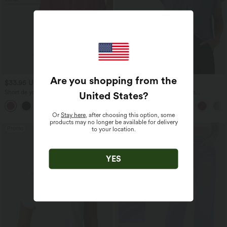
Are you shopping from the
$33.95 USD
$27.95 USD
$31.95 USD
Short de yoga 2-en-1 SoftlyZero™ Airy
Blouse esprit bureau oversize
United States
?
taille très haute effet frais InstantCool
défroissage facile, col V et manches
+10
22,8 cm avec poches
courtes
Or
Stay here
, after choosing this option, some
products may no longer be available for delivery
Promo
to your location.
YES