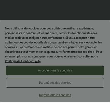
Nous utilisons des cookies pour vous offrir une meilleure expérience,
personnaliser le contenu et les annonces, activer les fonctionnalités des
médias sociaux et analyser notre performance. Si vous acceptez notre
utilisation des cookies et celle de nos partenaires, cliquez sur « Accepter les
cookies ». Les préférences en matière de cookies peuvent être gérées et
$42.95 USD
$42.95 USD
désactivées à tout moment en cliquant sur « Paramètres des cookies ». Pour
Robe midi sans manches à encolure
Pantalon capri effet lin taille haute avec
en savoir plus sur nos pratiques, vous pouvez également consulter notre
arrondie avec coussinets amovibles et
poches zippées
Politique de Confidentialité
ourlet à volants
Accepter tous les cookies
Paramètres des cookies
Rejeter tous les cookies