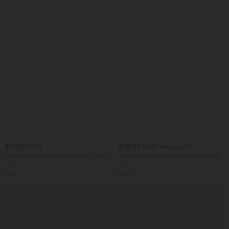
$61.95 USD
$39.95 USD
$42.95 USD
Combinaison de vacances à pois, dos
Short en jean ample Halara Flex™ taille
nu halter, coussinets amovibles, poches
haute croisé gainant décontracté avec
et accès facile Easy Peasy
poches