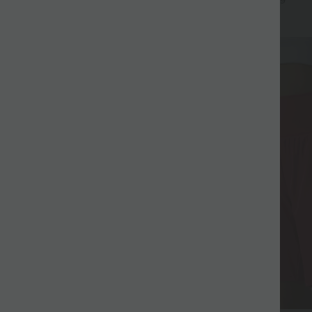
+9
Fluide