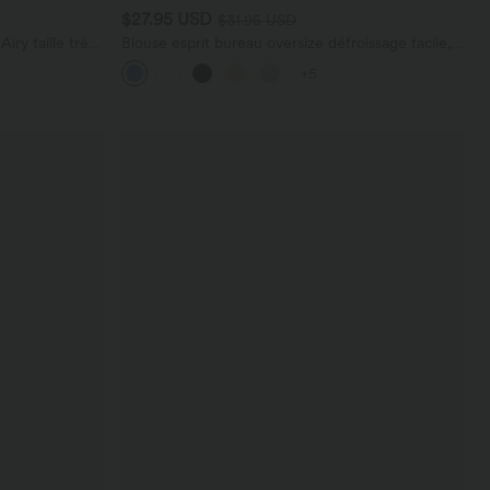
$27.95 USD
$31.95 USD
ry taille très
Blouse esprit bureau oversize défroissage facile,
 cm avec
col V et manches courtes
+5