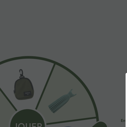
$31.95 USD
$53.95 USD
Short de yoga SoftlyZero™ Airy 2-en-1 taille très
Jean décontract
haute avec poches et effet frais InstantCool 17,5
avec cordon de
+27
cm
Ent