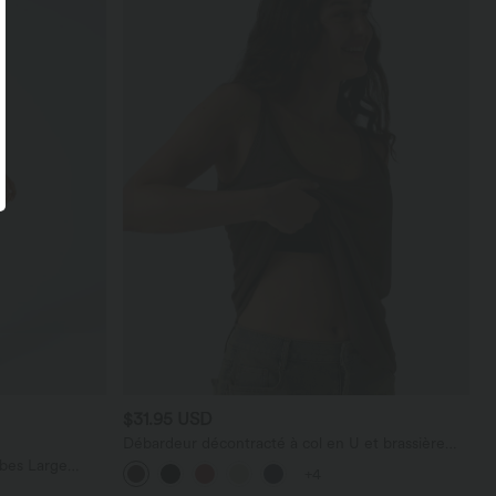
$31.95 USD
Débardeur décontracté à col en U et brassière
intégrée
bes Large
+4
térale Gaufrée