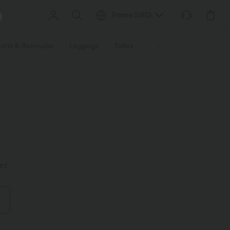
France
(
USD
)
orts & Bermudas
Leggings
Tailles
Activités / Utilités
Ti
ez.