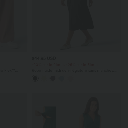
$44.95 USD
-20% sur le 2ème, -25% sur le 3ème
ara Flex™
Robe fluide midi de villégiature sans manches,
les
encolure carrée, dos nu croisé, fronces et
soutien-gorge intégré