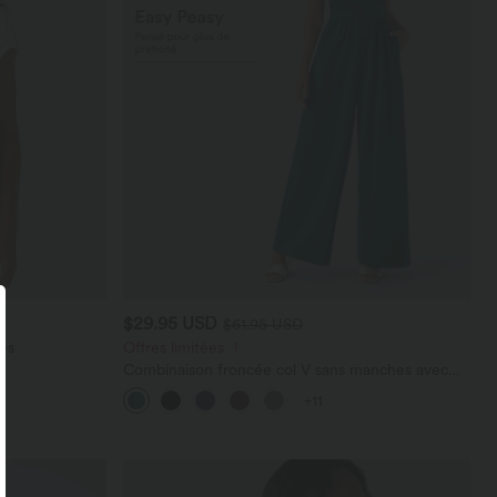
$29.95 USD
$61.95 USD
es
Offres limitées ！
Combinaison froncée col V sans manches avec
poches - Easy Peasy
+11