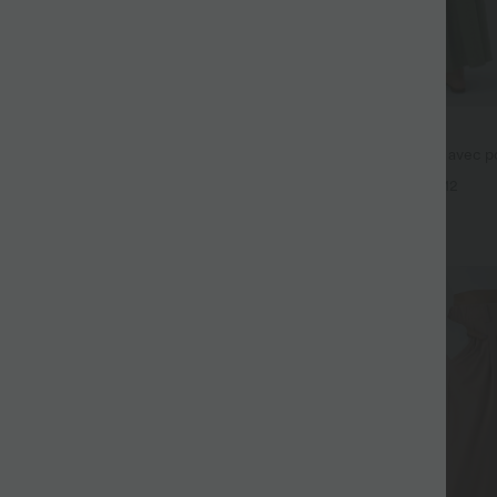
$44.95 USD
fluide taille haute avec cordon de
Robe longue fluide fendue avec po
 latérales et aspect lin
dos nu et effet torsadé
+19
+12
Promo