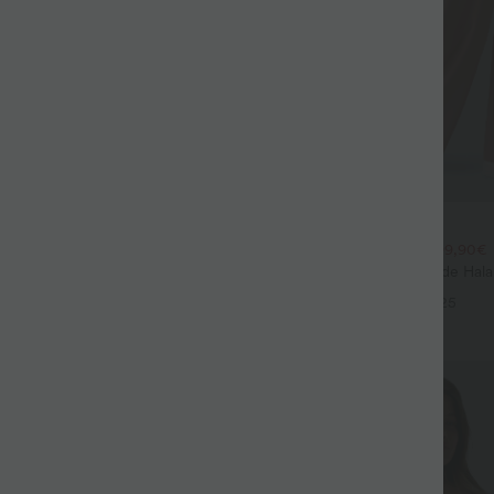
$44.95 USD
$39.95 USD
large fluide mélange lin taille
2 POUR 69,90€, 3 POUR 99,90€
don de serrage et poches
Pantalon Tailleur Large Fluide Hal
+9
Gaufré Taille Haute Poches Latéra
+25