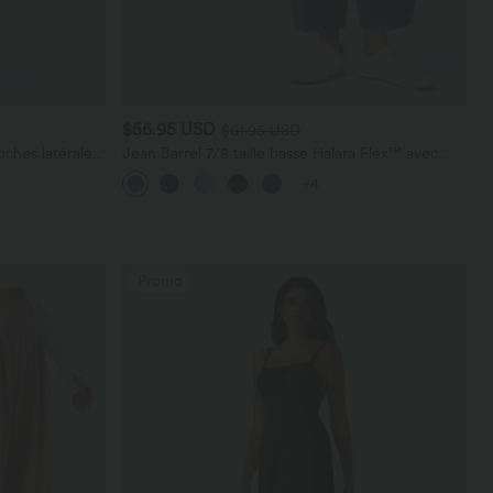
$56.95 USD
$61.95 USD
ches latérales,
Jean Barrel 7/8 taille basse Halara Flex™ avec
poches zippées
+4
Promo