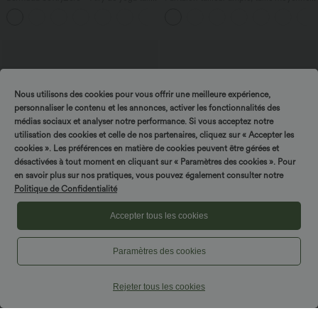
haute avec poches multiples et effet
coupe barrel, à poches
+16
frais InstantCool
Nous utilisons des cookies pour vous offrir une meilleure expérience,
personnaliser le contenu et les annonces, activer les fonctionnalités des
médias sociaux et analyser notre performance. Si vous acceptez notre
utilisation des cookies et celle de nos partenaires, cliquez sur « Accepter les
cookies ». Les préférences en matière de cookies peuvent être gérées et
désactivées à tout moment en cliquant sur « Paramètres des cookies ». Pour
en savoir plus sur nos pratiques, vous pouvez également consulter notre
Politique de Confidentialité
Accepter tous les cookies
$50.95 USD
$56.95 USD
$61.95 USD
Paramètres des cookies
Halara Flex™ Jean large fluide délavé
Jean baggy asymétrique Halara Flex™
taille haute à rayures avec poches
taille haute effet délavé avec poches
+1
Rejeter tous les cookies