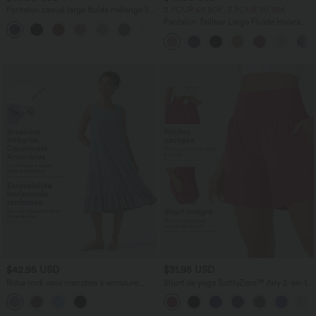
Pantalon casual large fluide mélange lin
2 POUR 69,90€, 3 POUR 99,90€
taille haute avec cordon de serrage et
Pantalon Tailleur Large Fluide Halara
+5
poches
Flex™ Gaufré Taille Haute Poches
Latérales
$42.95 USD
$31.95 USD
Robe midi sans manches à encolure
Short de yoga SoftlyZero™ Airy 2-en-1
arrondie avec coussinets amovibles et
taille très haute avec poches et effet frais
ourlet à volants
InstantCool 17,5 cm