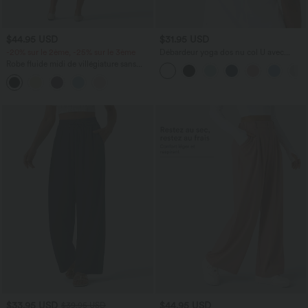
$44.95 USD
$31.95 USD
-20% sur le 2ème, -25% sur le 3ème
Débardeur yoga dos nu col U avec
bretelles croisées, ourlet arrondi et effet
Robe fluide midi de villégiature sans
frais InstantCool, protection solaire
manches, encolure carrée, dos nu croisé,
UPF50+
fronces et soutien-gorge intégré
$33.95 USD
$44.95 USD
$39.95 USD