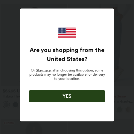
Are you shopping from the
United States
?
Or
Stay here
, after choosing this option, some
products may no longer be available for delivery
to your location.
$56.95 USD
$44.95 USD
$61.95 USD
YES
Halara Flex™ Jean large asymétrique
-20% sur le 2ème, -25% sur le 3ème
taille basse avec bouton, fermeture
Pantalon de golf fuselé, taille mi-haute,
+5
éclair et poches multiples, délavé et
cordon, ourlet courbé, séchage rapide,
extensible en maille
avec poches—UPF40+
Promo