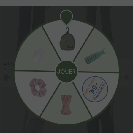
$41.95 USD
$36.95 USD
$44.95 USD
Pantalon large fluide taille haute avec
Pantalon taille haute coupe droite
cordon de serrage, poches latérales et
DayStretch avec poches
+15
aspect lin