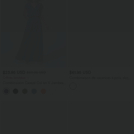
$23.95 USD
$61.95 USD
$50.95 USD
Offres limitées ！
Combinaison de vacances à pois, dos
nu halter, coussinets amovibles, poches
Combinaison Casual Col en V Jambes
et accès facile Easy Peasy
Large Plissée Manches Courtes Poche
+5
Latérale Gaufrée Fluide