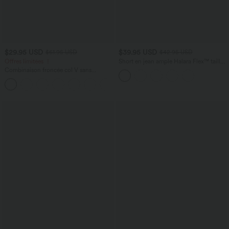
$29.95 USD
$39.95 USD
$61.95 USD
$42.95 USD
Offres limitées ！
Short en jean ample Halara Flex™ taille
haute croisé gainant décontracté avec
Combinaison froncée col V sans
poches
manches avec poches - Easy Peasy
+7