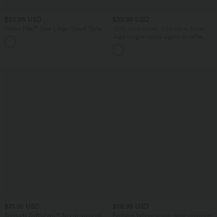
$50.95 USD
$39.95 USD
Halara Flex™ Jean Large Casual Taille
-20% sur le 2ème, -25% sur le 3ème
Haute Poches Multiples Tricot
Jupe longue casual aspect lin taille
+2
Extensible Délavé
haute avec cordon de serrage
$31.95 USD
$56.95 USD
Bermuda SoftlyZero™ Airy de yoga taille
Pantalon tailleur ample, taille moyenne,