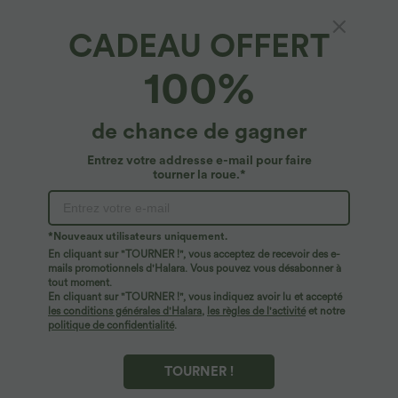
CADEAU OFFERT
100%
de chance de gagner
Entrez votre addresse e-mail pour faire
tourner la roue.*
*Nouveaux utilisateurs uniquement.
En cliquant sur "TOURNER !", vous acceptez de recevoir des e-
$56.95 USD
$56.95 USD
$61.95 USD
$61.95 USD
mails promotionnels d'Halara. Vous pouvez vous désabonner à
Jean Barrel 7/8 taille basse Halara Flex™
Halara Flex™ Jogging barrel en denim
tout moment.
avec poches zippées
taille mi-haute avec poches
En cliquant sur "TOURNER !", vous indiquez avoir lu et accepté
les conditions générales d'Halara
,
les règles de l'activité
et notre
politique de confidentialité
.
TOURNER !