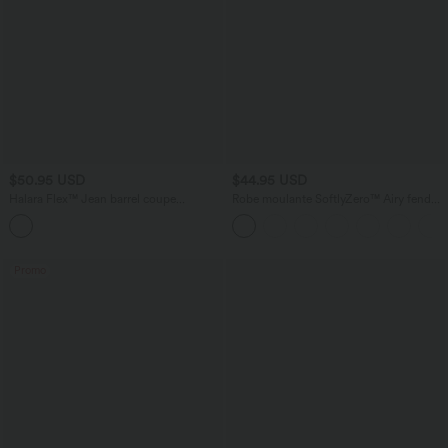
$50.95 USD
$44.95 USD
Halara Flex™ Jean barrel coupe
Robe moulante SoftlyZero™ Airy fendue
tonneau taille mi-haute avec poches
à effet frais InstantCool, brassière
intégrée, dos nu croisé à lacets,
légèrement plissée pour invitée de
mariage et demoiselle d'honneur
Promo