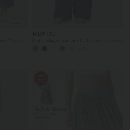
$41.95 USD
a Flex™ avec
Pantalon large fluide taille haute avec cordon de
serrage, poches latérales et aspect lin
+19
Promo
-55%