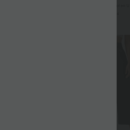
col V manches courtes
Débardeur décontracté à col en U 
intégrée
+13
+4