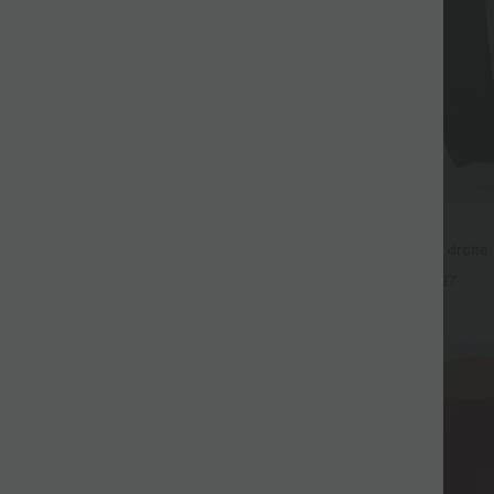
$36.95 USD
$61.95 USD
$44.95 USD
gging barrel en denim taille mi-
Pantalon taille haute coupe droite
ches
avec poches
+27