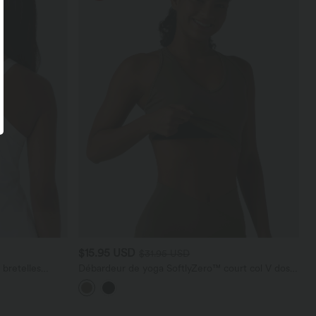
$15.95 USD
$31.95 USD
bretelles
Débardeur de yoga SoftlyZero™ court col V dos
ais InstantCool,
nageur ourlet croisé avec brassière intégrée effet
frais InstantCool, protection solaire UPF50+