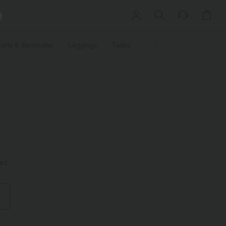
orts & Bermudas
Leggings
Tailles
Activités / Utilités
Ti
ez.