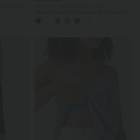
et brassière
-20% sur le 2ème, -25% sur le 3ème
Halara UltraSculpt™ Débardeur De Course à Col
en U Dos Nu Ourlet Incurvé Croisé
+15