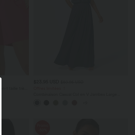
$23.95 USD
$50.95 USD
-1 taille très
Offres limitées ！
stantCool 17,5
Combinaison Casual Col en V Jambes Large
Plissée Manches Courtes Poche Latérale Gaufrée
+9
Fluide
Promo
-50%