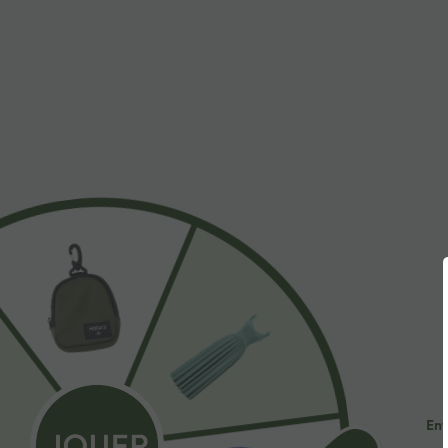
$53.95 USD
$56.95 USD
$56.95 USD
Jean décontracté taille mi-haute en lyocell drapé
Halara Flex™ Je
avec cordon de serrage et poches
avec bouton, f
multiples, déla
Promo
Ent