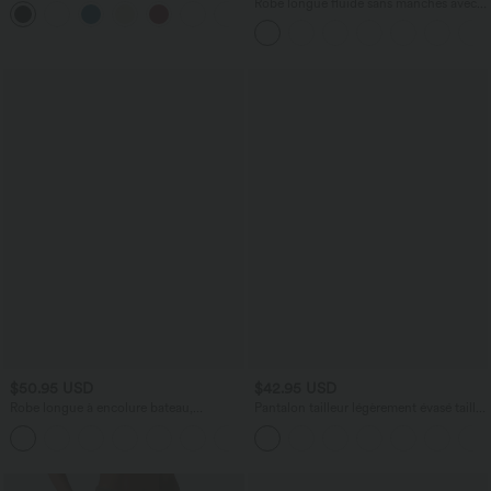
Robe longue fluide sans manches avec
+10
brassière intégrée (Bonnets E-G) et
poches
$50.95 USD
$42.95 USD
Robe longue à encolure bateau,
Pantalon tailleur légèrement évasé taille
bretelles asymétriques, côtés froncés et
haute avec poches arrière Halara Flex™
+4
poches