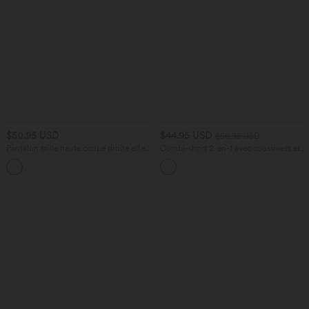
$50.95 USD
$44.95 USD
$50.95 USD
Pantalon taille haute coupe droite effet
Combi-short 2-en-1 avec coussinets et
lin avec poches
poches - Édition Easy Peasy
+5