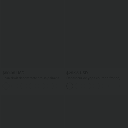
$50.95 USD
$25.95 USD
Jean droit décontracté croisé gainant
Débardeur de yoga col rond froncé,
taille haute avec poches Halara Flex™
tissu rafraîchissant - Protection UPF50+
+1