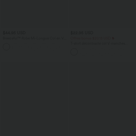
$44.95 USD
$22.95 USD
Breezeful™ Robe Mi-Longue Col en V
Offres bonus $20.13 USD
Manches Courtes Poche Latérale Nouée
T-shirt décontracté col V manches
+8
au Dos Séchage Rapide
courtes coupe courte