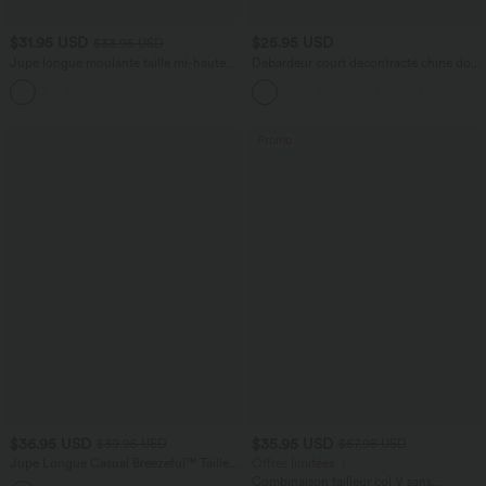
$31.95 USD
$25.95 USD
$33.95 USD
Jupe longue moulante taille mi-haute
Débardeur court décontracté chiné dos
avec nœud devant et fronces imprimé
nu ajusté torsadé avec boucle réglable
floral/à rayures
Promo
$36.95 USD
$35.95 USD
$39.95 USD
$67.95 USD
Jupe Longue Casual Breezeful™ Taille
Offres limitées ！
Haute à Volants 2en1 Fluide Sèchement
Combinaison tailleur col V sans