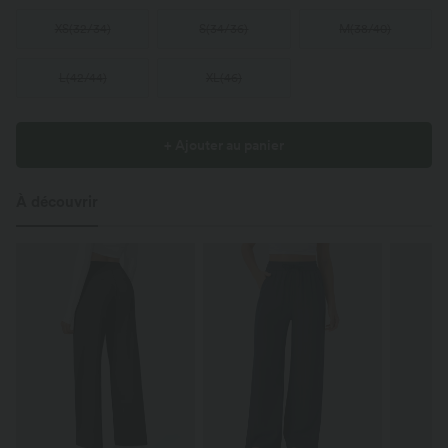
XS
(
32/34
)
S
(
34/36
)
M
(
38/40
)
L
(
42/44
)
XL
(
46
)
+ Ajouter au panier
À découvrir