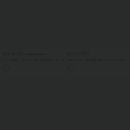
$33.95 USD
$33.95 USD
$36.95 USD
Short resort 12,5 cm taille haute effet lin
Débardeur décontracté col carré avec
avec ourlet roulotté et poches
soutien-gorge intégré bonnets B-E