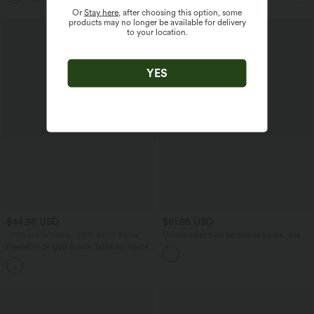
Or
Stay here
, after choosing this option, some
products may no longer be available for delivery
to your location.
YES
$44.95 USD
$61.95 USD
-20% sur le 2ème, -25% sur le 3ème
Combinaison de vacances à pois, dos
nu halter, coussinets amovibles, poches
Pantalon de golf fuselé, taille mi-haute,
et accès facile Easy Peasy
cordon, ourlet courbé, séchage rapide,
+2
avec poches—UPF40+