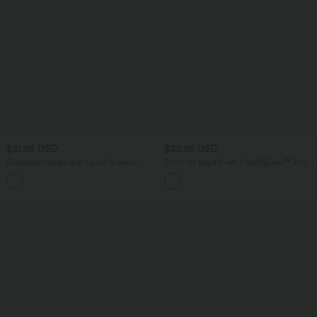
$31.95 USD
$33.95 USD
Débardeur yoga dos nu col U avec
Short de yoga 2-en-1 SoftlyZero™ Airy
bretelles croisées, ourlet arrondi et effet
taille très haute effet frais InstantCool
frais InstantCool, protection solaire
22,8 cm avec poches
UPF50+