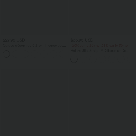
$27.95 USD
$36.95 USD
Caraco décontracté 2-en-1 froncé avec
-20% sur le 2ème, -25% sur le 3ème
brassière intégrée bretelles réglables
Halara UltraSculpt™ Débardeur De
Course à Col en U Dos Nu Ourlet
Incurvé Croisé