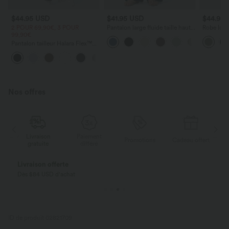
$44.95 USD
$41.95 USD
$44.95
2 POUR 69,90€, 3 POUR
Pantalon large fluide taille haute
Robe long
99,90€
avec cordon de serrage, poches
poches lat
latérales et aspect lin
torsadé
Pantalon tailleur Halara Flex™
DayStretch coupe droite taille
+23
haute avec poches
Nos offres
on
Paiement
Livraison
Promotions
Cadeau offert
e
différé
gratuite
Payez en plusieurs fois SANS FRAIS
Avec Klarna
ID de produit 02821709