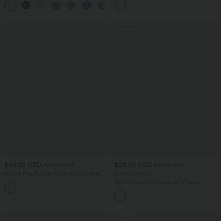
+9
Promo
$56.95 USD
$29.95 USD
$61.95 USD
$61.95 USD
Halara Flex™ Jean large asymétrique
Offres limitées ！
taille basse avec bouton, fermeture
Combinaison froncée col V sans
+5
éclair et poches multiples, délavé et
manches avec poches - Easy Peasy
extensible en maille
Promo