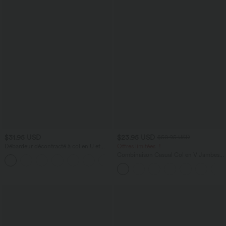
$31.95 USD
$23.95 USD
$50.95 USD
Débardeur décontracté à col en U et
Offres limitées ！
brassière intégrée
Combinaison Casual Col en V Jambes
Large Plissée Manches Courtes Poche
Latérale Gaufrée Fluide