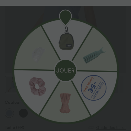
Couleur
Chambray Blue
Taille
(FR)
Guide des tailles