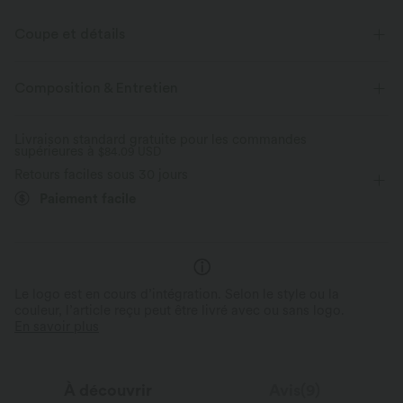
Coupe et détails
Pour : les activités décontractées
Coupe classique
Col V
Composition & Entretien
Brodé
Fente
Enfilable
Sans manches
Livraison standard gratuite pour les commandes
supérieures à
Élasticité quatre directions
$84.09 USD
Retours faciles sous 30 jours
Paiement facile
Le logo est en cours d’intégration. Selon le style ou la
couleur, l’article reçu peut être livré avec ou sans logo.
En savoir plus
À découvrir
Avis(9)