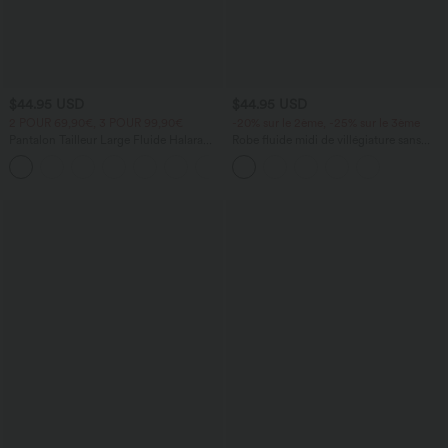
$44.95 USD
$44.95 USD
2 POUR 69,90€, 3 POUR 99,90€
-20% sur le 2ème, -25% sur le 3ème
Pantalon Tailleur Large Fluide Halara
Robe fluide midi de villégiature sans
Flex™ Gaufré Taille Haute Poches
manches, encolure carrée, dos nu croisé,
+21
Latérales
fronces et soutien-gorge intégré