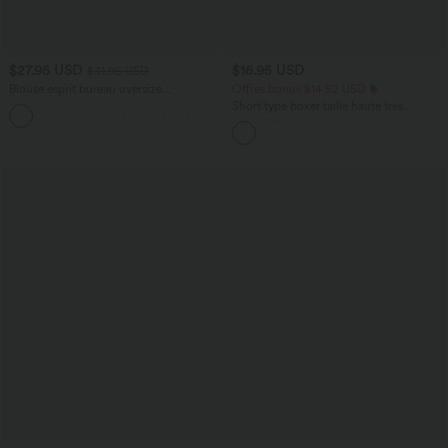
$27.95 USD
$16.95 USD
$31.95 USD
Blouse esprit bureau oversize
Offres bonus $14.52 USD
défroissage facile, col V et manches
Short type boxer taille haute très
+1
courtes
extensible et doux pour la détente