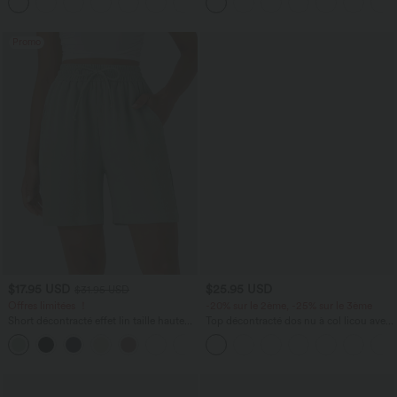
+2
Extensible Délavé
12,5 cm avec poches, longueur allongée
Promo
$17.95 USD
$25.95 USD
$31.95 USD
Offres limitées ！
-20% sur le 2ème, -25% sur le 3ème
Short décontracté effet lin taille haute
Top décontracté dos nu à col licou avec
avec cordon de serrage et poches
lien dans le dos
latérales