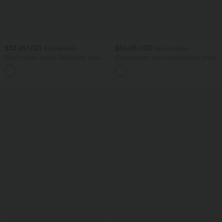
$33.95 USD
$50.95 USD
$36.95 USD
$56.95 USD
Short tailleur ample DayStretch taille
Combinaison décontractée large chinée
haute 17,5 cm avec poches
froncée bretelles ajustables avec poches
+4
- Easy Peasy