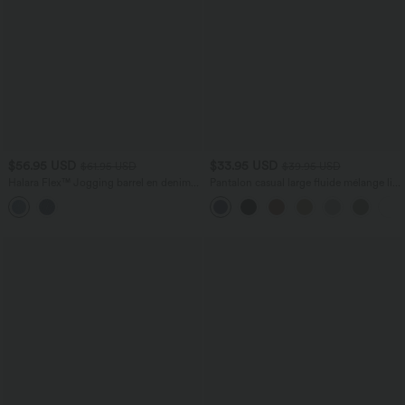
$56.95 USD
$33.95 USD
$61.95 USD
$39.95 USD
Halara Flex™ Jogging barrel en denim
Pantalon casual large fluide mélange lin
taille mi-haute avec poches
taille haute avec cordon de serrage et
poches