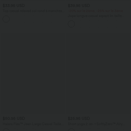
$33.95 USD
$39.95 USD
Top casual relaxed col rond à manches
-20% sur le 2ème, -25% sur le 3ème
chauve-souris
Jupe longue casual aspect lin taille
+1
haute avec cordon de serrage
$50.95 USD
$25.95 USD
Halara Flex™ Jean Large Casual Taille
Short yoga 2-en-1 SoftlyZero™ Airy
Haute Poches Multiples Tricot
effet frais InstantCool taille très haute