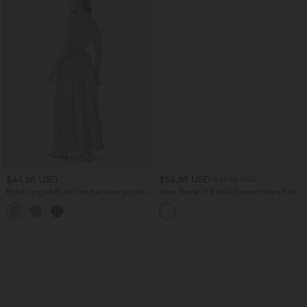
$44.95 USD
$56.95 USD
$61.95 USD
Robe longue fluide fendue avec poches
Jean Barrel 7/8 taille basse Halara Flex™
latérales, dos nu et effet torsadé
avec poches zippées
+8