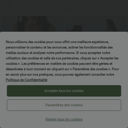
+8
Rapide Quotidien Maxi
manches à rayures et fronces avec
poches - Easy Peasy
Promo
Nous utilisons des cookies pour vous offrir une meilleure expérience,
personnaliser le contenu et les annonces, activer les fonctionnalités des
médias sociaux et analyser notre performance. Si vous acceptez notre
utilisation des cookies et celle de nos partenaires, cliquez sur « Accepter les
cookies ». Les préférences en matière de cookies peuvent être gérées et
désactivées à tout moment en cliquant sur « Paramètres des cookies ». Pour
en savoir plus sur nos pratiques, vous pouvez également consulter notre
Politique de Confidentialité
Accepter tous les cookies
$20.95 USD
$29.95 USD
$61.95 USD
Débardeur décontracté col carré
Offres limitées ！
Paramètres des cookies
Combinaison tailleur col bateau sans
manches à rayures et nœuds sur les
côtés effet frais InstantCool avec
Rejeter tous les cookies
poches, accès facile Easy Peasy