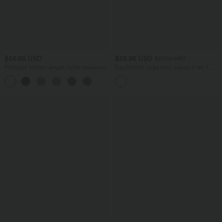
$56.95 USD
$25.95 USD
$27.95 USD
Pantalon tailleur ample, taille moyenne,
DayStretch Jupe mini casual 2-en-1
coupe barrel, à poches
bodycon plissée croisée taille haute
+3