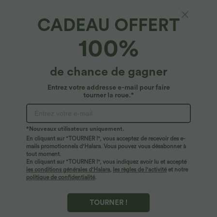
CADEAU OFFERT
Haut décontracté polo col V sans manches
100%
color block séchage rapide - UPF50+
4.6
(
9
)
de chance de gagner
$13.95 USD
$25.95 USD
Entrez votre addresse e-mail pour faire
tourner la roue.*
*Nouveaux utilisateurs uniquement.
En cliquant sur "TOURNER !", vous acceptez de recevoir des e-
mails promotionnels d'Halara. Vous pouvez vous désabonner à
tout moment.
En cliquant sur "TOURNER !", vous indiquez avoir lu et accepté
les conditions générales d'Halara
,
les règles de l'activité
et notre
politique de confidentialité
.
TOURNER !