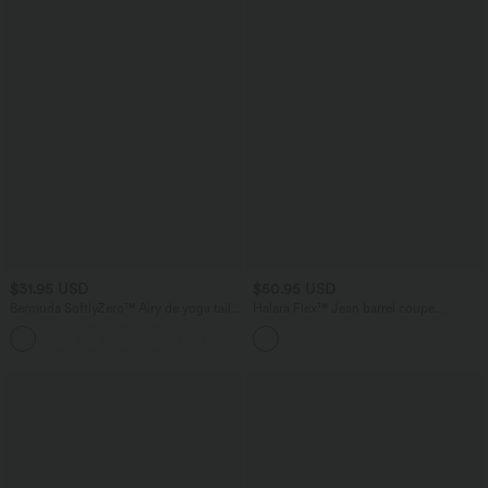
$31.95 USD
$50.95 USD
Bermuda SoftlyZero™ Airy de yoga taille
Halara Flex™ Jean barrel coupe
haute avec poches multiples et effet
tonneau taille mi-haute avec poches
+16
frais InstantCool