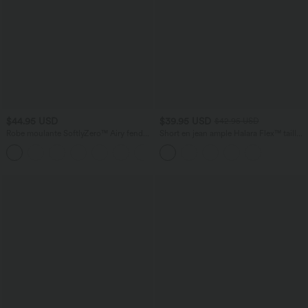
$44.95 USD
$39.95 USD
$42.95 USD
Robe moulante SoftlyZero™ Airy fendue
Short en jean ample Halara Flex™ taille
à effet frais InstantCool, brassière
haute croisé gainant décontracté avec
+1
intégrée, dos nu croisé à lacets,
poches
légèrement plissée pour invitée de
mariage et demoiselle d'honneur