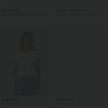
$31.95 USD
$53.95 USD
$56.95 USD
Short de yoga SoftlyZero™ Airy 2-en-1
Jean décontracté taille mi-haute en
taille très haute avec poches et effet frais
lyocell drapé avec cordon de serrage et
+23
InstantCool 17,5 cm
poches
$22.95 USD
$39.95 USD
T-shirt casual col V manches courtes
Pantalon barrel DayStretch taille haute
avec poches