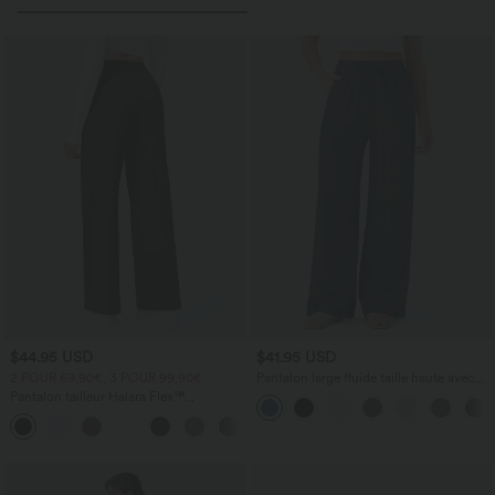
$44.95 USD
$41.95 USD
2 POUR 69,90€, 3 POUR 99,90€
Pantalon large fluide taille haute avec
cordon de serrage, poches latérales et
Pantalon tailleur Halara Flex™
aspect lin
DayStretch coupe droite taille haute
+23
avec poches