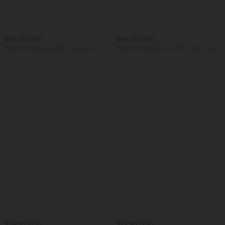
$42.95 USD
$44.95 USD
Robe chemise casual mi-longue col
Veste décontractée côtelée color block,
manches courtes ceinturée ourlet
col montant, fermeture éclair, manches
arrondi avec fente et poches
longues, à poches
$39.95 USD
$72.95 USD