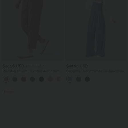
$33.95 USD
$44.95 USD
$39.95 USD
Pantalon en velours côtelé décontracté
Salopette Décontractée Gaufrée Plissée
taille moyenne avec poches latérales
Poches Multiples Avec Boutons Bretelles
+6
Réglables
Promo