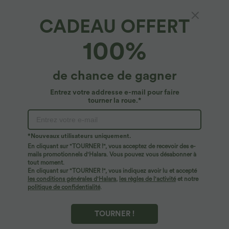
CADEAU OFFERT
Veste décontractée en velours côtelé à col,
100%
boutonnage, manches longues et poches
poitrine
4.8
(
90
)
de chance de gagner
$42.95 USD
Entrez votre addresse e-mail pour faire
tourner la roue.*
*Nouveaux utilisateurs uniquement.
En cliquant sur "TOURNER !", vous acceptez de recevoir des e-
mails promotionnels d'Halara. Vous pouvez vous désabonner à
tout moment.
En cliquant sur "TOURNER !", vous indiquez avoir lu et accepté
les conditions générales d'Halara
,
les règles de l'activité
et notre
politique de confidentialité
.
TOURNER !