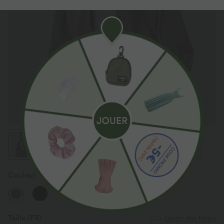
Couleur
Cocoa Brown
Taille
(FR)
Guide des tailles