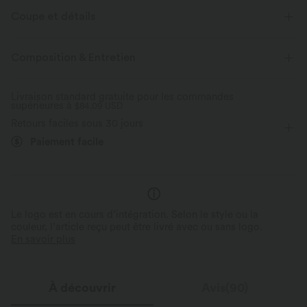
Coupe et détails
Pour : les activités décontractées
Coupe ample
Composition & Entretien
Poche avant
Revers
Braguette boutonnée
Livraison standard gratuite pour les commandes
supérieures à
Longueur taille
$84.09 USD
Manches longues
Retours faciles sous 30 jours
Élasticité bidirectionnelle
Paiement facile
Le logo est en cours d’intégration. Selon le style ou la
couleur, l’article reçu peut être livré avec ou sans logo.
En savoir plus
À découvrir
Avis(90)