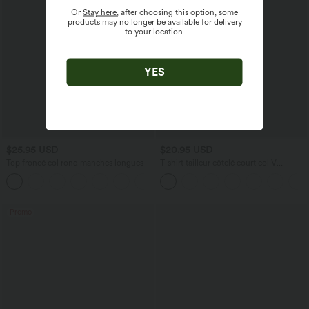
Or
Stay here
, after choosing this option, some
products may no longer be available for delivery
to your location.
YES
$25.95 USD
$20.95 USD
Top froncé col rond manches longues
T-shirt tailleur côtelé court col V
manches longues
+1
Promo