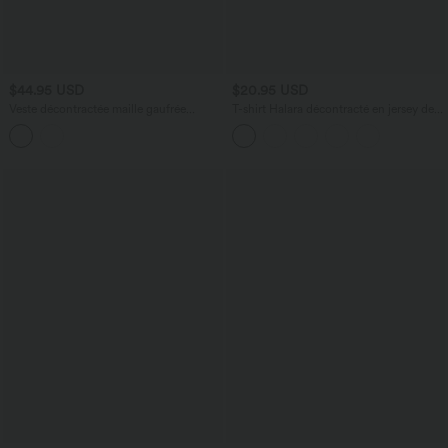
$44.95 USD
$20.95 USD
Veste décontractée maille gaufrée
T-shirt Halara décontracté en jersey de
manches longues avec poches
coton à manches courtes col dégagé