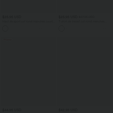
$25.95 USD
$25.95 USD
$27.95 USD
Haut de sport col rond manches courtes
T-shirt de travail col rond manches
effet frais InstantCool avec fronces,
longues
+11
protection solaire UPF50+
Promo
$44.95 USD
$42.95 USD