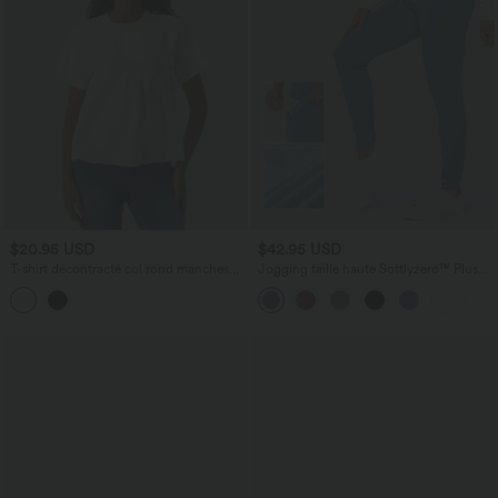
$20.95 USD
$42.95 USD
T-shirt décontracté col rond manches
Jogging taille haute Softlyzero™ Plush
courtes ourlet à volants aspect lin
avec cordon de serrage et poches
latérales