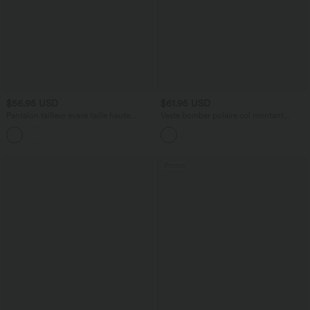
$56.95 USD
$61.95 USD
Pantalon tailleur évasé taille haute
Veste bomber polaire col montant
Halara Flex™ DayStretch avec poches
manches longues avec poches
+13
Promo