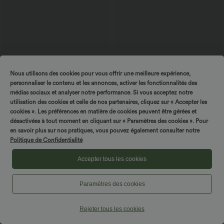
Nous utilisons des cookies pour vous offrir une meilleure expérience,
personnaliser le contenu et les annonces, activer les fonctionnalités des
médias sociaux et analyser notre performance. Si vous acceptez notre
utilisation des cookies et celle de nos partenaires, cliquez sur « Accepter les
cookies ». Les préférences en matière de cookies peuvent être gérées et
$61.95 USD
$50.95 USD
désactivées à tout moment en cliquant sur « Paramètres des cookies ». Pour
Veste sherpa col tailleur manches
Veste d'entraînement polaire col
Tournez & gagnez !
en savoir plus sur nos pratiques, vous pouvez également consulter notre
longues
montant fermeture éclair manches
longues avec poches
Politique de Confidentialité
Accepter tous les cookies
Pantalons
Paramètres des cookies
Jeans
Rejeter tous les cookies
Combinaisons