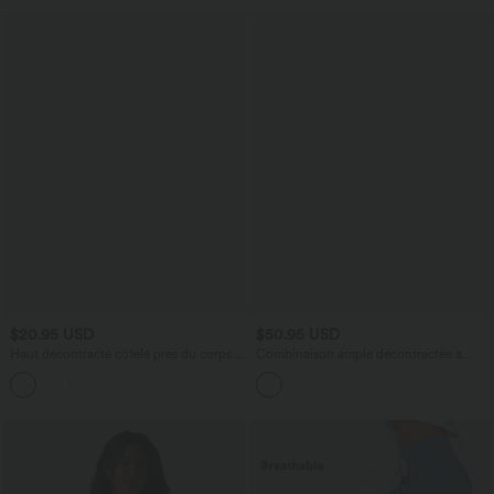
$20.95 USD
$50.95 USD
Haut décontracté côtelé près du corps à
Combinaison ample décontractée à
col tunisien et manches courtes
manches courtes et col V, avec poches
et liens sur les côtés - Édition Easy Peasy