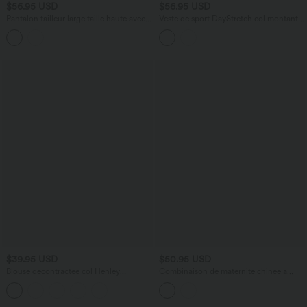
$56.95 USD
$56.95 USD
Pantalon tailleur large taille haute avec
Veste de sport DayStretch col montant
poches
color block à rayures avec poches
$39.95 USD
$50.95 USD
Blouse décontractée col Henley
Combinaison de maternité chinée à
manches bouffantes mi-longues
jambes larges avec poches et accès
facile Easy Peasy