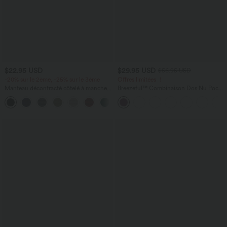
$22.95 USD
$29.95 USD
$56.95 USD
-20% sur le 2ème, -25% sur le 3ème
Offres limitées ！
Manteau décontracté côtelé à manches
Breezeful™ Combinaison Dos Nu Poche
longues avec fentes
Zippée Invisible Sur le Côté Jambe
Large Séchage Rapide