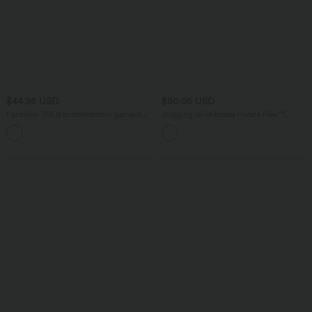
$44.95 USD
$50.95 USD
Pantalon 7/8 d'entraînement gainant
Jogging taille basse Halara Flex™
galbant taille haute avec poches Halara
jambes larges, effet sparkle, avec poches
UltraSculpt™