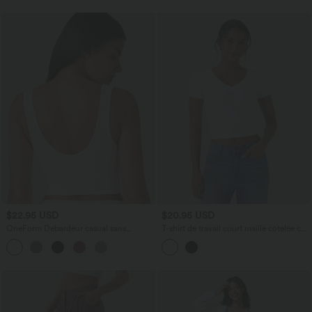
$22.95 USD
$20.95 USD
OneForm Débardeur casual sans
T-shirt de travail court maille côtelée col
couture col rond échancré dos en U
V manches courtes
avec soutien-gorge intégré