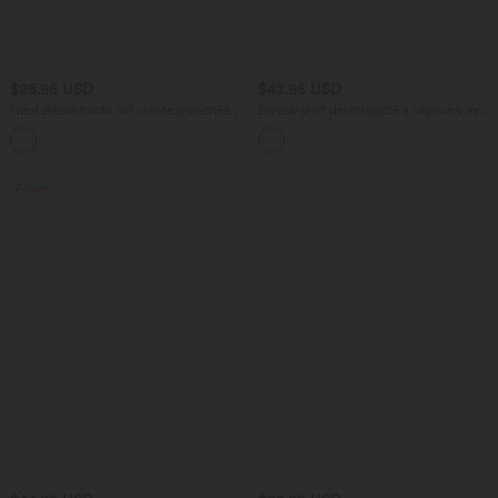
$25.95 USD
$42.95 USD
Haut décontracté col cranté manches
Sweat-shirt décontracté à capuche avec
longues rayé
cordon de serrage, manches longues,
poche kangourou, coupe croisée et
fente
Promo