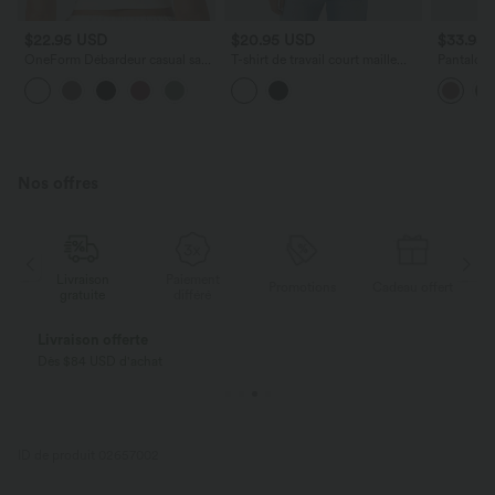
$22.95 USD
$20.95 USD
$33.95
OneForm Débardeur casual sans
T-shirt de travail court maille
Pantalon 
couture col rond échancré dos
côtelée col V manches courtes
décontrac
en U avec soutien-gorge intégré
poches la
Nos offres
Livraison
Paiement
ert
Promotions
Cadeau offert
gratuite
différé
Livraison offerte
Dès $84 USD d'achat
ID de produit 02657002