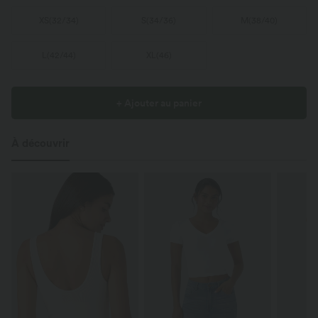
XS
(
32/34
)
S
(
34/36
)
M
(
38/40
)
L
(
42/44
)
XL
(
46
)
+ Ajouter au panier
À découvrir