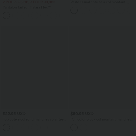
2 POUR 69,90€, 3 POUR 99,90€
Veste casual côtelée à col montant,
manches longues et fermeture zippée
Pantalon tailleur Halara Flex™
avec poches
DayStretch coupe droite taille haute
+23
avec poches
$22.95 USD
$50.95 USD
Top côtelé col rond manches volantées
Pull color block col montant manches
longues
longues