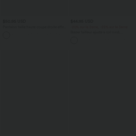
$50.95 USD
$44.95 USD
Pantalon taille haute coupe droite effet
-20% sur le 2ème, -25% sur le 3ème
lin avec poches
Blazer tailleur ajusté à col rond,
+5
manches longues avec boutons
décoratifs