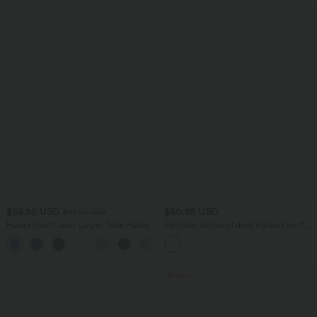
$56.95 USD
$50.95 USD
$61.95 USD
Halara Flex™ Jean Larges Taille Haute
Pantalon de travail droit Halara Flex™
Ourlet Roulotté Multiples Poches
taille haute gainant en crêpe avec
+1
poches
Promo