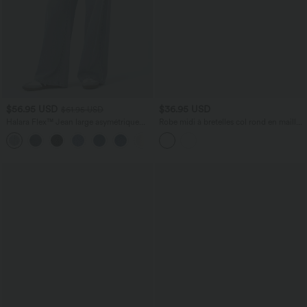
$56.95 USD
$36.95 USD
$61.95 USD
Halara Flex™ Jean large asymétrique
Robe midi à bretelles col rond en maille
taille basse avec bouton, fermeture
côtelée
+5
éclair et poches multiples, délavé et
extensible en maille