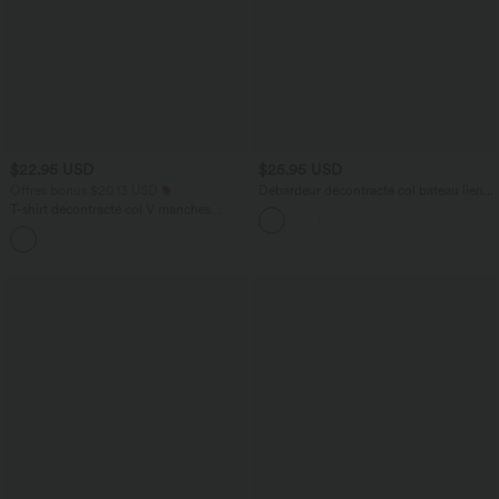
$22.95 USD
$25.95 USD
Offres bonus $20.13 USD
Débardeur décontracté col bateau liens
latéraux aspect lin
T-shirt décontracté col V manches
courtes coupe courte