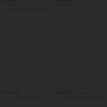
$44.95 USD
$22.95 USD
2 POUR 69,90€, 3 POUR 99,90€
T-shirt Casual à Col Bateau Manches
Courtes et Découpé
Pantalon large casual taille haute croisée
aspect lin avec poches
$22.95 USD
$56.95 USD
$61.95 USD
Chemisier Travail Sans Manches à Col
Jean baggy asymétrique Halara Flex™
en Cowl
taille haute effet délavé avec poches