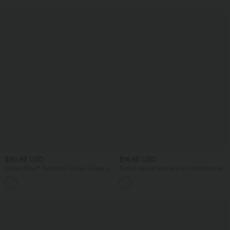
$50.95 USD
$16.95 USD
Halara Flex™ Pantalon Tailleur Évasé à
T-shirt casual froncé à col cheminée et
Taille Haute Sculptant la Silhouette avec
manches courtes
+10
Poches Latérales Micro Waffle