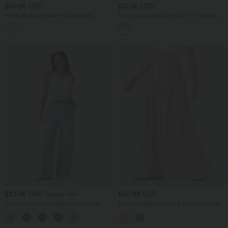
$39.95 USD
$31.95 USD
Veste de sport polaire à capuche,
Haut yoga crop SoftlyZero™ séchage
manches longues, zip et poches
rapide Quick Dry à col diamant,
manches courtes, mesh et coussinets
amovibles
$53.95 USD
$50.95 USD
$56.95 USD
Jean décontracté taille mi-haute en
Pantalon décontracté à carreaux taille
lyocell drapé avec cordon de serrage et
haute coupe ample avec poches
poches
latérales