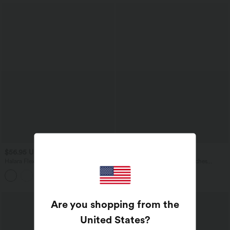
$56.95 USD
$31.95 USD
$61.95 USD
Halara Flex™ Jogging barrel en denim
Blouse de Travail Col V Manches
taille mi-haute avec poches
Courtes avec Boutons Décoratifs
Are you shopping from the
United States
?