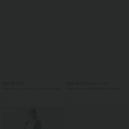
$42.95 USD
$42.95 USD
$44.95 USD
Pantalon capri effet lin taille haute avec
Salopette de décontractée en maille
poches zippées
côtelée avec bretelles ajustables,
+7
boutons et multiples poches
Promo