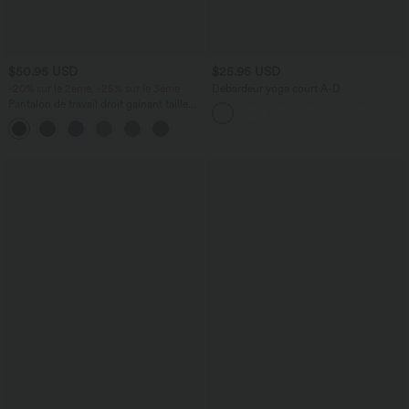
$50.95 USD
$25.95 USD
-20% sur le 2ème, -25% sur le 3ème
Débardeur yoga court A-D
Pantalon de travail droit gainant taille
haute avec poches Halara UltraSculpt™