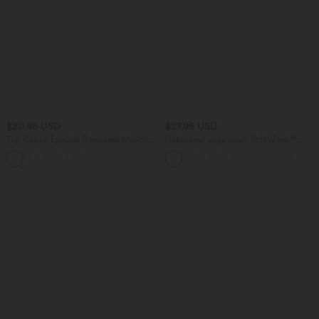
$20.95 USD
$27.95 USD
Top Casual Épaules Dénudées Manches
Débardeur yoga court SoftlyZero™
Courtes Ruchées
Plush à découpes A-C