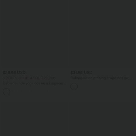
$25.95 USD
$31.95 USD
3 POUR 59,90€, 4 POUR 79,90€
Débardeur de running croisé dos nu,
brassière intégrée — version longue —
Débardeur de yoga dos nu à longueur
bonnets A à D
rallongée avec encolure en U et
croisement