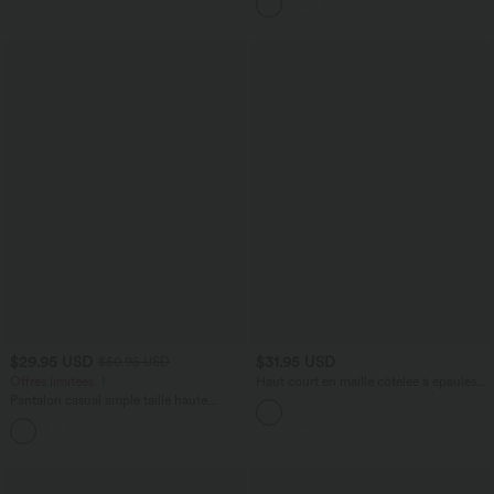
$29.95 USD
$31.95 USD
$50.95 USD
Offres limitées ！
Haut court en maille côtelée à épaules
dénudées, manches longues, dos nu et
Pantalon casual ample taille haute
coussinets amovibles
aspect lin avec ceinture et poches