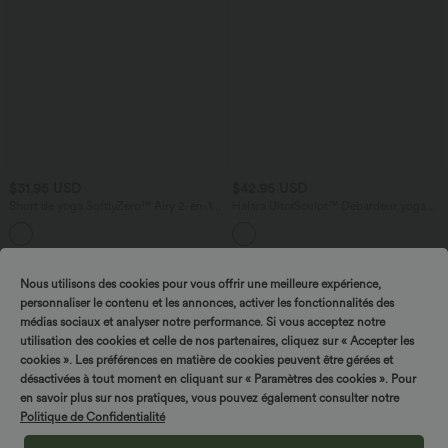
$31.95 USD
$42.95 USD
Short de yoga SoftlyZero™ Airy 2-en-1
Halara UltraSculpt™ Débardeur yoga
gainant taille très haute à effet frais
push-up à bretelles croisées réglables et
InstantCool avec poches, 12,5 cm
coussinets non amovibles
Nous utilisons des cookies pour vous offrir une meilleure expérience,
personnaliser le contenu et les annonces, activer les fonctionnalités des
médias sociaux et analyser notre performance. Si vous acceptez notre
utilisation des cookies et celle de nos partenaires, cliquez sur « Accepter les
cookies ». Les préférences en matière de cookies peuvent être gérées et
désactivées à tout moment en cliquant sur « Paramètres des cookies ». Pour
en savoir plus sur nos pratiques, vous pouvez également consulter notre
Politique de Confidentialité