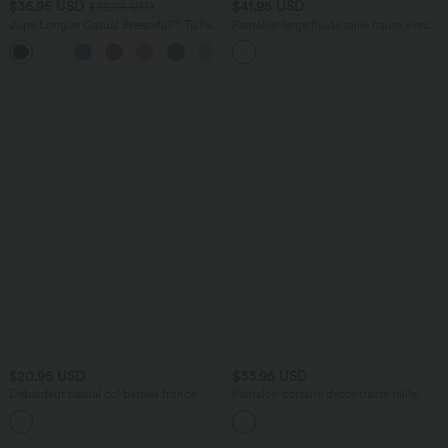
$36.95 USD
$41.95 USD
$39.95 USD
Jupe Longue Casual Breezeful™ Taille
Pantalon large fluide taille haute avec
Haute à Volants 2en1 Fluide Sèchement
cordon de serrage, poches latérales et
+8
Rapide Quotidien Maxi
aspect lin
$20.95 USD
$33.95 USD
Débardeur casual col bateau froncé
Pantalon corsaire décontracté taille
moyenne à laçage avec poches arrière