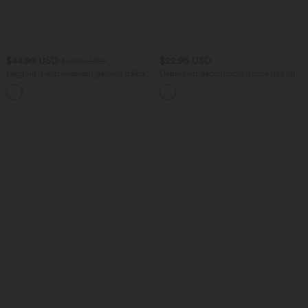
$44.95 USD
$22.95 USD
$50.95 USD
Legging d'entraînement gainant galbant
Débardeur décontracté froncé dos nu
taille haute avec effet scrunch et poches
+13
Halara UltraSculpt™