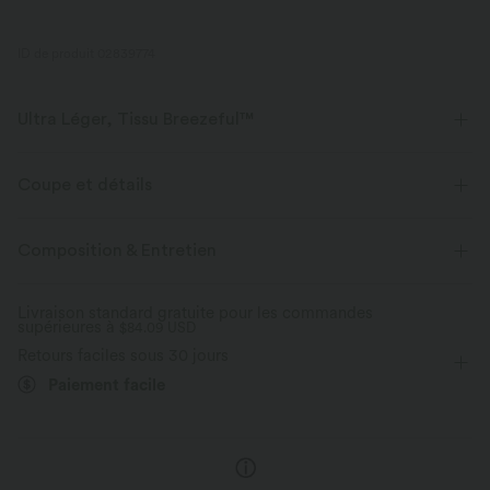
ID de produit 02839774
Ultra Léger, Tissu Breezeful™
Faites de chaque mouvement une brise. C'est notre tissu le plus léger qui
sèche rapidement pour un confort supplémentaire.
Coupe et détails
Extensible dans les 4 sens
Tissu respirant
Short intégré
Taille plate
Asymétrique
Froncé
Composition & Entretien
Fente
Enfilable
Balnéaire
Maxi
Tissu ultra léger
Séchage rapide
Livraison standard gratuite pour les commandes
supérieures à
Taille haute
$84.09 USD
Trapèze
Élasticité moyenne
Évacue l’humidité
Retours faciles sous 30 jours
Élasticité quatre directions
Trapèze
Paiement facile