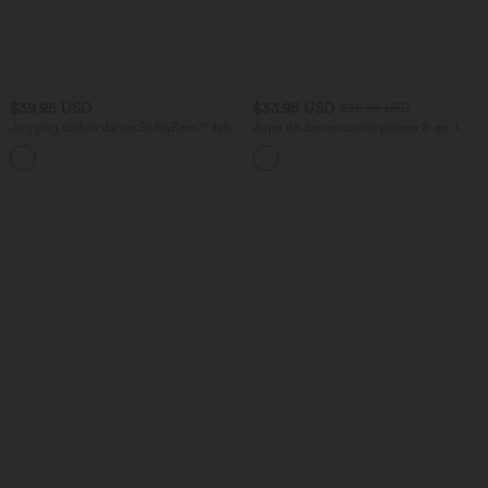
$39.95 USD
$33.95 USD
$36.95 USD
Jogging ballon danse SoftlyZero™ taille
Jupe de danse courte plissée 2-en-1
haute gainant avec poches
Breezeful™ taille haute séchage rapide
+1
avec ourlet asymétrique et poches –
Version longue