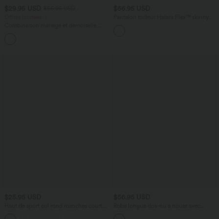
$29.95 USD
$56.95 USD
$56.95 USD
Offres limitées ！
Pantalon tailleur Halara Flex™ skinny
chevrons taille haute avec poches
Combinaison mariage et demoiselle
d'honneur col montant sans manches
coupe droite avec poches - Easy Peasy
$25.95 USD
$56.95 USD
Haut de sport col rond manches courtes
Robe longue dos-nu à nouer avec
effet frais InstantCool avec fronces,
soutien-gorge intégré et poches,