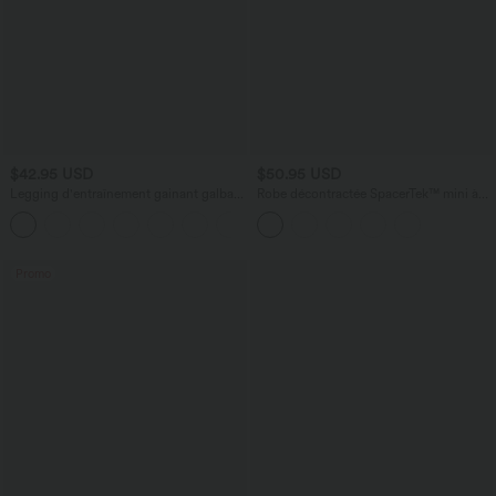
$42.95 USD
$50.95 USD
Legging d'entraînement gainant galbant
Robe décontractée SpacerTek™ mini à
taille haute avec poches Halara
manches longues, effet froncé avec
+15
UltraSculpt™
capuche
Promo