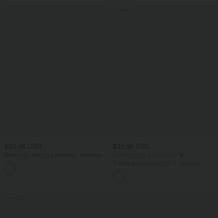
Promo
$50.95 USD
$22.95 USD
Robe mini dos nu à bretelles, brassière
Offres bonus $20.13 USD
intégrée et poches
T-shirt décontracté col V manches
courtes coupe courte
Promo