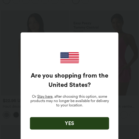
+11
protection solaire UPF50+
bonnets DD à F
Are you shopping from the
United States
?
Or
Stay here
, after choosing this option, some
$22.95 USD
$61.95 USD
products may no longer be available for delivery
to your location.
Haut décontracté col bateau manches
Robe sport SoftlyZero™ Plush ventre
courtes froncé
plat avec poches – Édition Easy Peasy
YES