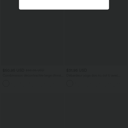
$50.95 USD
$31.95 USD
$56.95 USD
Combinaison décontractée large chinée
Débardeur yoga dos nu col U avec
froncée bretelles ajustables avec poches
bretelles croisées, ourlet arrondi et effet
+10
- Easy Peasy
frais InstantCool, protection solaire
UPF50+