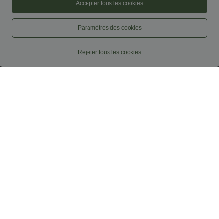
Accepter tous les cookies
Paramètres des cookies
Rejeter tous les cookies
$39.95 USD
$39.95 USD
Legging d'entraînement gainant taille
Pantalon large décontracté taille haute
haute avec poches Halara UltraSculpt™
avec cordon de serrage et poches
+17
latérales