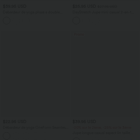
$39.95 USD
$25.95 USD
$27.95 USD
Débardeur de yoga plissé à double
DayStretch Jupe mini casual 2-en-1
bretelles séchage rapide E-G
bodycon plissée croisée taille haute
Promo
$22.95 USD
$39.95 USD
Débardeur de yoga OneForm Seamless
-20% sur le 2ème, -25% sur le 3ème
Flow à découpes avec brassière intégrée
Jupe longue casual aspect lin taille
haute avec cordon de serrage