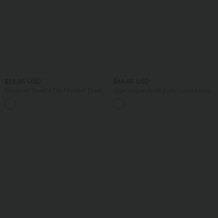
$22.95 USD
$44.95 USD
Blouse de Travail à Col Montant Plissée
Jupe longue fluide 2-en-1 taille haute
avec Boutons dans le Dos et Manches
avec empiècements en résille
Courtes