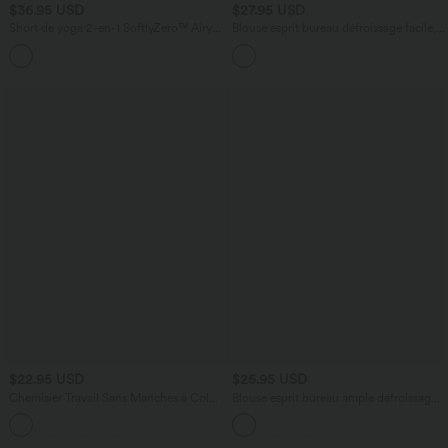
$36.95 USD
$27.95 USD
Short de yoga 2-en-1 SoftlyZero™ Airy
Blouse esprit bureau défroissage facile,
taille haute gainant effet frais
encolure bateau, manches longues,
InstantCool 12,5 cm avec poches
fronces et lien côté
$22.95 USD
$25.95 USD
Chemisier Travail Sans Manches à Col
Blouse esprit bureau ample défroissage
en Cowl
facile, col V et manches chauve-souris