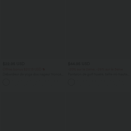
$22.95 USD
$44.95 USD
Offres bonus $20.13 USD
-20% sur le 2ème, -25% sur le 3ème
Débardeur de yoga dos nageur froncé
Pantalon de golf fuselé, taille mi-haute,
col rond
cordon, ourlet courbé, séchage rapide,
+2
avec poches—UPF40+