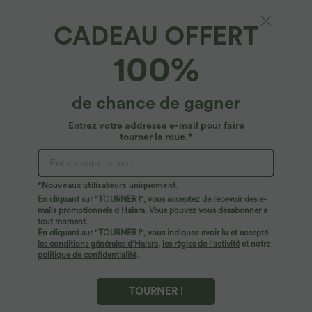
CADEAU OFFERT
Breezeful™*
100%
Jupe maxi fluide 2-en-1 gainante taille haute à
séchage rapide Breezeful™
4.6
(
526
)
de chance de gagner
$50.95 USD
Entrez votre addresse e-mail pour faire
tourner la roue.*
*Nouveaux utilisateurs uniquement.
En cliquant sur "TOURNER !", vous acceptez de recevoir des e-
mails promotionnels d'Halara. Vous pouvez vous désabonner à
tout moment.
En cliquant sur "TOURNER !", vous indiquez avoir lu et accepté
les conditions générales d'Halara
,
les règles de l'activité
et notre
politique de confidentialité
.
TOURNER !