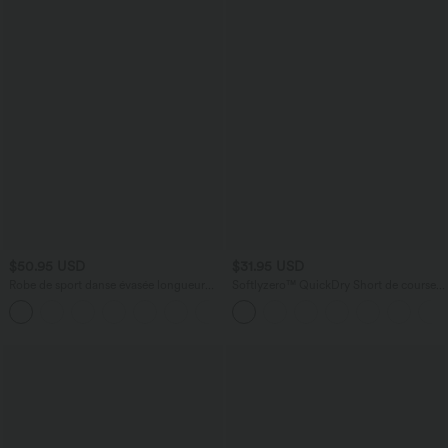
$50.95 USD
$31.95 USD
Robe de sport danse évasée longueur
Softlyzero™ QuickDry Short de course à
étendue édition Easy Peasy E-G
pied 2-en-1 taille haute à ourlet croisé
avec pois réfléchissants et poches
latérales