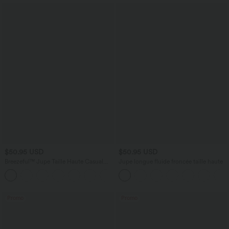
$50.95 USD
$50.95 USD
Breezeful™ Jupe Taille Haute Casual
Jupe longue fluide froncée taille haute
Maxi Séchage Rapide Fluide Fente
+3
Plissée 2 en 1
Promo
Promo