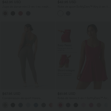
$42.95 USD
$42.95 USD
Jupe de danse mini 2-en-1 en mesh
Robe de sport SoftlyZero™ Airy 2-en-1 à
respirant à volants et ourlet asymétrique
dos nageur croisé en mesh respirant
taille haute avec poches
avec brassière intégrée et effet frais
InstantCool avec poches, protection
solaire UPF50+
$67.95 USD
$61.95 USD
Combinaison de sport Halara
Robe de tennis 2-en-1 SoftlyZero™ Airy
UltraSculpt™ col V gainante push-up à
mini effet frais InstantCool avec poche,
+10
poches
accès facile Easy Peasy, protection
solaire UPF50+