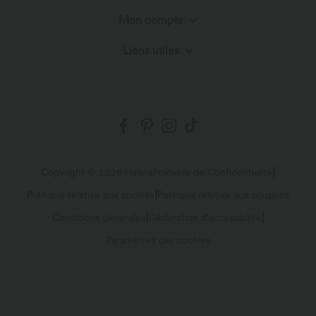
Découvrir Halara
Mon compte
Chat en direct
Innovation textile
Liens utiles
Connexion ou inscription
Nous contacter
Blog
Programme partenaire
Mes commandes
Envois et douane
Suivre ma commande
Politique de retour
|
Copyright © 2026 Halara
Politique de Confidentialité
|
Politique relative aux cookies
Politique relative aux coupons
FAQs
|
|
Conditions générales
Déclaration d'accessibilité
Paramètres des cookies
Plan du site