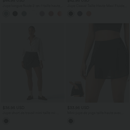
$44.95 USD
$42.95 USD
Jupe longue fluide 2-en-1 taille haute
Jupe Casual Taille Haute Maxi Fluide
avec empiècements en résille
Mesh Fente Plissée 2 en 1
+1
$36.95 USD
$33.95 USD
Jupe-short de travail mini taille mi-
Mini-jupe de yoga taille haute avec
haute
short intégré, poches latérales et
empiècements en maille contrastée avec
fentes