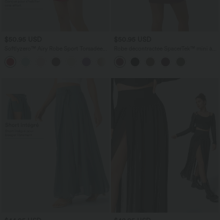
$50.95 USD
$50.95 USD
Softlyzero™ Airy Robe Sport Torsadée
Robe décontractée SpacerTek™ mini à
Dos Nu Édition Easy Peasy
manches longues, effet froncé avec
+18
capuche