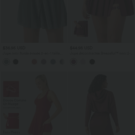
$36.95 USD
$44.95 USD
Jupe mini fluide évasée 2-en-1 taille
Jupe décontractée Breezeful™ mini 2-
haute à cordon, empiècements en mesh
en-1 taille haute plissée portefeuille à
contrastant, avec poche, version plus
boucle ajustable avec poche latérale
longue
séchage rapide