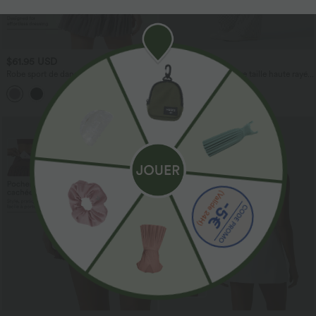
$61.95 USD
$39.95 USD
Robe sport de danse mini 2-en-1
Pantalon de yoga flare taille haute rayé
SoftlyZero™ avec brassière intégrée,
avec cordon de serrage et poches
mesh contrasté et poches - Édition Easy
Peasy - UPF50+