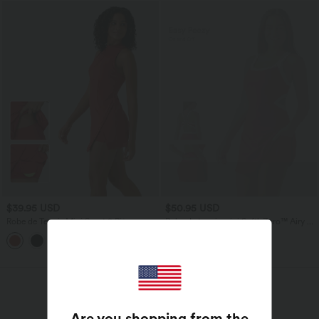
$39.95 USD
$50.95 USD
Robe de Tennis Mini Sport 2 Pièces avec
Robe de tennis mini SoftlyZero™ Airy 2-
Fermeture Éclair Dos Nageur et Poches
en-1 color block à effet frais InstantCool,
Latérales Fendues
brassière intégrée et poches, accès facile
Easy Peasy
Pantalons
Are you shopping from the