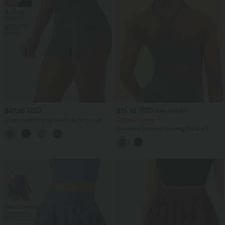
$27.95 USD
$15.95 USD
$25.95 USD
Short décontracté taille haute froncé
Offres limitées ！
avec sous-vêtement intégré 6,5 cm
Brassière de sport training Halara X
Smiley
®
SpeedWave™ maintien moyen
à séchage rapide – Bonnets A à D