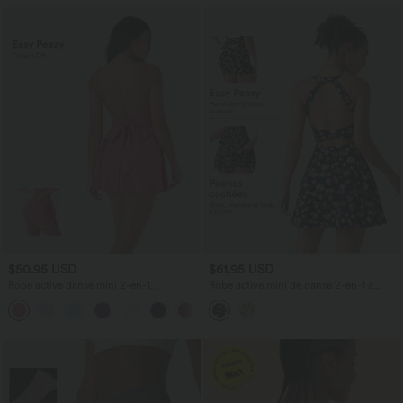
$50.95 USD
$61.95 USD
Robe active danse mini 2-en-1
Robe active mini de danse 2-en-1 à
Breezeful™ dos nu avec liens dos
petites fleurs, coussinets amovibles,
séchage rapide et poche latérale -
poches et accès facile Easy Peasy
Édition Easy Peasy