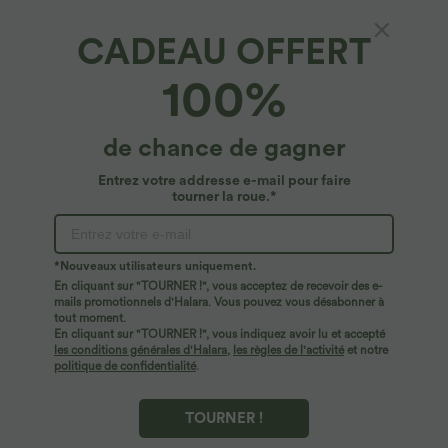
CADEAU OFFERT
100%
de chance de gagner
$33.95 USD
$35.95 USD
$39.95 USD
$44.95 USD
Jupe courte moulante 2-en-1
Offres limitées ！
Entrez votre addresse e-mail pour faire
SoCinched gainante taille haute
Robe de sport danse 2-pièces
similicuir polaire froncée ourlet arrondi
tourner la roue.*
SoftlyZero™ Plush double bretelles
caraco avec poche A-D
*Nouveaux utilisateurs uniquement.
En cliquant sur "TOURNER !", vous acceptez de recevoir des e-
mails promotionnels d'Halara. Vous pouvez vous désabonner à
tout moment.
En cliquant sur "TOURNER !", vous indiquez avoir lu et accepté
les conditions générales d'Halara
,
les règles de l'activité
et notre
politique de confidentialité
.
TOURNER !