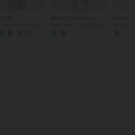
95 USD
$56.95 USD
$36.95 U
$61.95 USD
longue fluide fendue
Halara Flex™ Jogging barrel
Pantalon ta
oches latérales, dos nu
en denim taille mi-haute avec
droite DayS
+12
et torsadé
poches
poches
taire.
Évacue l’humidité