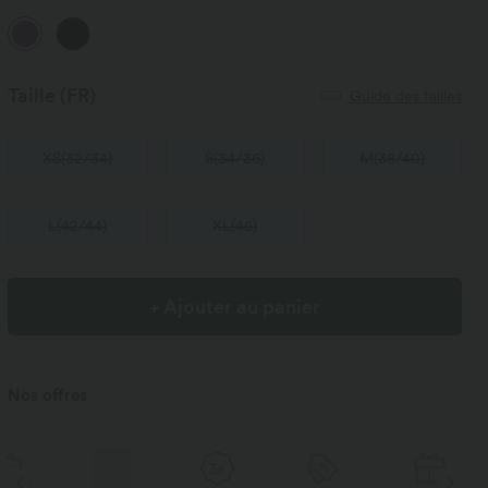
Taille
(FR)
Guide des tailles
XS
(
32/34
)
S
(
34/36
)
M
(
38/40
)
L
(
42/44
)
XL
(
46
)
+ Ajouter au panier
Nos offres