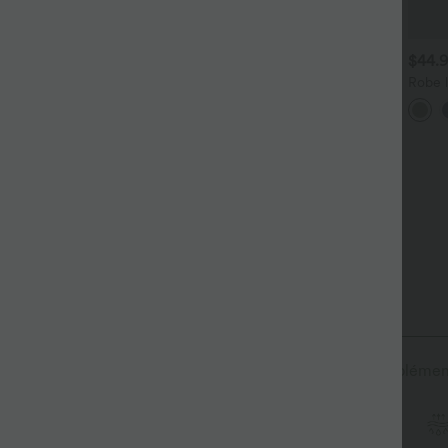
$56.95 USD
$41.95 USD
$44.
$61.95 USD
ean Barrel 7/8 taille basse
Pantalon large fluide taille
Robe 
alara Flex™ avec poches
haute avec cordon de
avec p
+4
+19
ippées
serrage, poches latérales et
et eff
aspect lin
 le plus léger qui sèche rapidement pour un confort supplémen
t
Tissu ultra léger
Séchage rapide