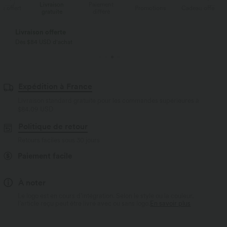
Livraison
Paiement
Li
rt
Promotions
Cadeau offert
gratuite
différé
g
Livraison offerte
Dès $84 USD d'achat
Expédition à France
Livraison standard gratuite pour les commandes supérieures à
$84.09 USD
Politique de retour
Retours faciles sous 30 jours
Paiement facile
À noter
Le logo est en cours d’intégration. Selon le style ou la couleur,
l’article reçu peut être livré avec ou sans logo.
En savoir plus