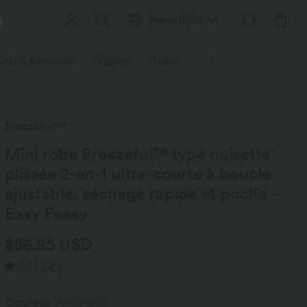
France
(
USD
)
orts & Bermudas
Leggings
Tailles
Activités / Utilités
Ti
Breezeful™*
Mini robe Breezeful™ type nuisette
plissée 2-en-1 ultra-courte à boucle
ajustable, séchage rapide et poche -
Easy Peasy
$56.95 USD
4.7
(
22
)
Couleur
Amaranth