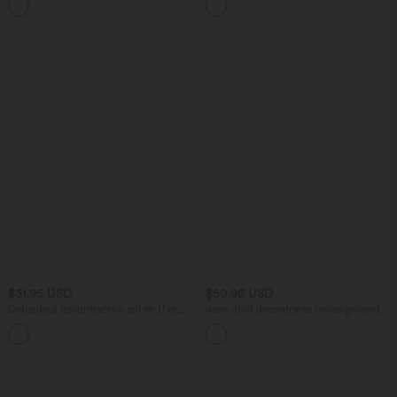
$31.95 USD
$50.95 USD
Débardeur décontracté à col en U et
Jean droit décontracté croisé gainant
brassière intégrée
taille haute avec poches Halara Flex™