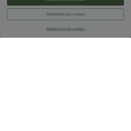
Paramètres des cookies
Rejeter tous les cookies
$33.95 USD
$50.95 USD
$36.95 USD
Short tailleur ample DayStretch taille
-20% sur le 2ème, -25% sur le 3ème
haute 17,5 cm avec poches
Halara Flex™ Jean slim casual capri
+4
taille haute avec fentes et poches