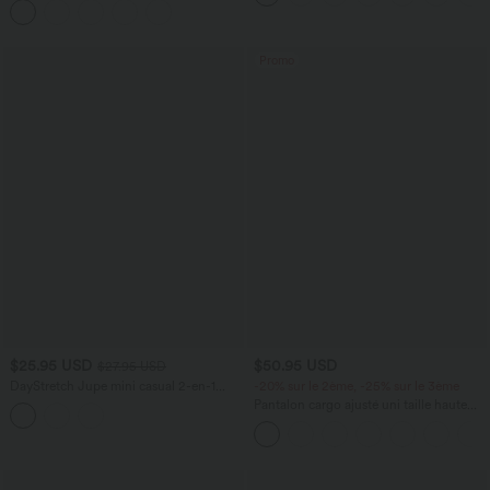
Promo
$25.95 USD
$50.95 USD
$27.95 USD
DayStretch Jupe mini casual 2-en-1
-20% sur le 2ème, -25% sur le 3ème
bodycon plissée croisée taille haute
Pantalon cargo ajusté uni taille haute
DayStretch avec poches zippées