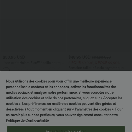
$50.95 USD
$48.95 USD
$56.95 USD
Jean droit Halara Flex™ à taille haute,
2 POUR 69,90€, 3 POUR 99,90€
poches multiples, effet délavé et tissu
Pantalon tailleur fuselé asymétrique
+3
extensible
taille moyenne Halara Flex™ DayStretch
avec poches
Nous utilisons des cookies pour vous offrir une meilleure expérience,
personnaliser le contenu et les annonces, activer les fonctionnalités des
Promo
médias sociaux et analyser notre performance. Si vous acceptez notre
utilisation des cookies et celle de nos partenaires, cliquez sur « Accepter les
cookies ». Les préférences en matière de cookies peuvent être gérées et
désactivées à tout moment en cliquant sur « Paramètres des cookies ». Pour
en savoir plus sur nos pratiques, vous pouvez également consulter notre
Politique de Confidentialité
Accepter tous les cookies