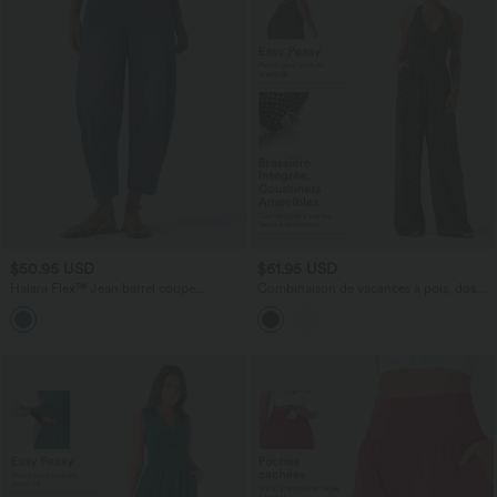
$50.95 USD
$61.95 USD
Halara Flex™ Jean barrel coupe
Combinaison de vacances à pois, dos
tonneau taille mi-haute avec poches
nu halter, coussinets amovibles, poches
et accès facile Easy Peasy