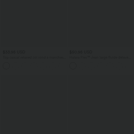
$33.95 USD
$50.95 USD
Top casual relaxed col rond à manches
Halara Flex™ Jean large fluide délavé
chauve-souris
taille haute à rayures avec poches
+1