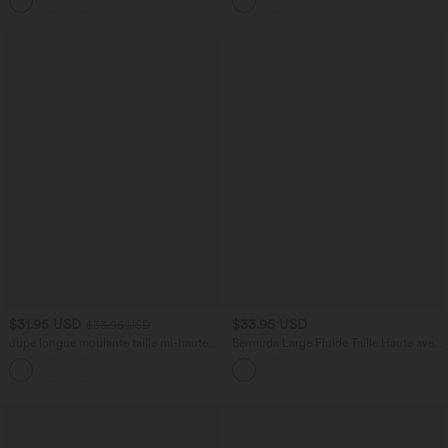
$31.95 USD
$33.95 USD
$33.95 USD
Jupe longue moulante taille mi-haute
Bermuda Large Fluide Taille Haute avec
avec nœud devant et fronces imprimé
Plis et Poches Latérales en Lin
floral/à rayures
Synthétique