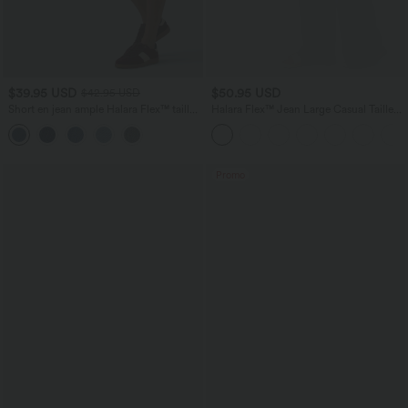
$39.95 USD
$50.95 USD
$42.95 USD
Short en jean ample Halara Flex™ taille
Halara Flex™ Jean Large Casual Taille
haute croisé gainant décontracté avec
Haute Poches Multiples Tricot
poches
Extensible Délavé
Promo