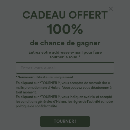
2 POUR 69,90€, 3 POUR 99,90€
Offres limitées ！
Pantalon Tailleur Large Fluide Halara
Combinaison Casual Col en V Jambes
CADEAU OFFERT
Flex™ Gaufré Taille Haute Poches
Large Plissée Manches Courtes Poche
+21
Latérales
Latérale Gaufrée Fluide
100%
de chance de gagner
Entrez votre addresse e-mail pour faire
tourner la roue.*
*Nouveaux utilisateurs uniquement.
En cliquant sur "TOURNER !", vous acceptez de recevoir des e-
mails promotionnels d'Halara. Vous pouvez vous désabonner à
tout moment.
En cliquant sur "TOURNER !", vous indiquez avoir lu et accepté
les conditions générales d'Halara
,
les règles de l'activité
et notre
politique de confidentialité
.
$33.95 USD
$56.95 USD
$39.95 USD
$61.95 USD
Pantalon casual large fluide mélange lin
Halara Flex™ Jean large asymétrique
taille haute avec cordon de serrage et
taille basse avec bouton, fermeture
TOURNER !
+5
poches
éclair et poches multiples, délavé et
extensible en maille