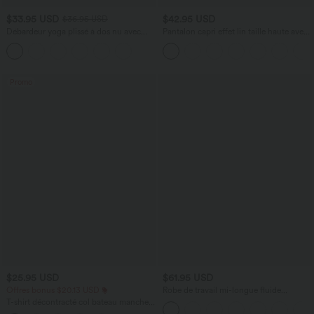
$33.95 USD
$42.95 USD
$36.95 USD
Débardeur yoga plissé à dos nu avec
Pantalon capri effet lin taille haute avec
bretelles croisées et séchage rapide
poches zippées
Promo
$25.95 USD
$61.95 USD
Offres bonus $20.13 USD
Robe de travail mi-longue fluide
gainante à manches chauve-souris avec
T-shirt décontracté col bateau manches
poches
courtes coton