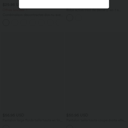
$29.95 USD
$61.95 USD
$56.95 USD
Offres limitées ！
Robe active mini de danse 2-en-1 à
petites fleurs, coussinets amovibles,
Combinaison décontractée dos nu avec
poches et accès facile Easy Peasy
poches latérales
+10
$56.95 USD
$50.95 USD
Pantalon large fluide taille haute en lin
Pantalon taille haute coupe droite effet
mélangé avec poches et liens latéraux
lin avec poches