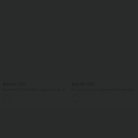
$44.95 USD
$42.95 USD
Breezeful™ Robe Mi-Longue Col en V
Pantalon tailleur légèrement évasé taille
Manches Courtes Poche Latérale Nouée
haute avec poches arrière Halara Flex™
+8
au Dos Séchage Rapide
Promo