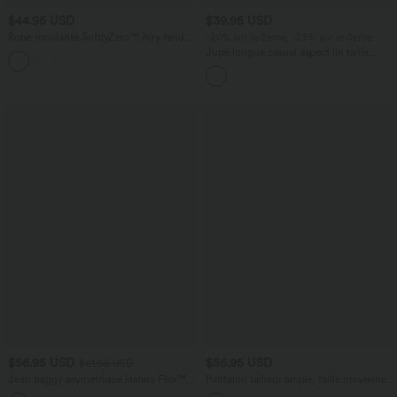
$44.95 USD
$39.95 USD
Robe moulante SoftlyZero™ Airy fendue
-20% sur le 2ème, -25% sur le 3ème
à effet frais InstantCool, brassière
Jupe longue casual aspect lin taille
+1
intégrée, dos nu croisé à lacets,
haute avec cordon de serrage
légèrement plissée pour invitée de
mariage et demoiselle d'honneur
$56.95 USD
$56.95 USD
$61.95 USD
Jean baggy asymétrique Halara Flex™
Pantalon tailleur ample, taille moyenne,
taille haute effet délavé avec poches
coupe barrel, à poches