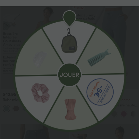
Promo
$42.95 USD
$44.95 USD
Robe midi sans manches à encolure
-20% sur le 2ème, -25% sur le 3ème
arrondie avec coussinets amovibles et
Pantalon de golf fuselé, taille mi-haute,
ourlet à volants
cordon, ourlet courbé, séchage rapide,
avec poches—UPF40+