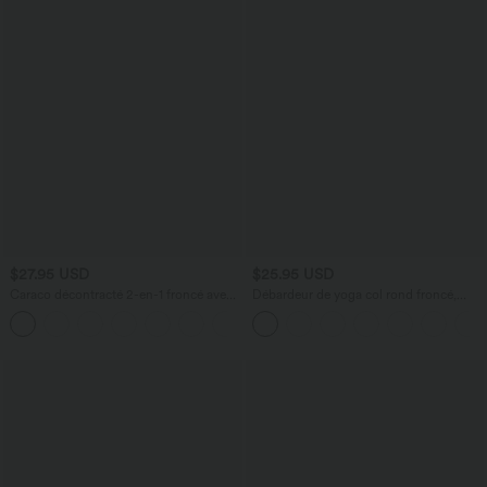
$27.95 USD
$25.95 USD
Caraco décontracté 2-en-1 froncé avec
Débardeur de yoga col rond froncé,
brassière intégrée bretelles réglables
tissu rafraîchissant - Protection UPF50+