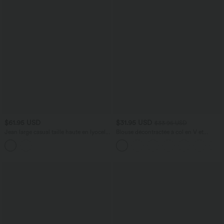
$61.95 USD
$31.95 USD
$33.95 USD
Jean large casual taille haute en lyocell
Blouse décontractée à col en V et
avec poches
manches courtes bouffantes