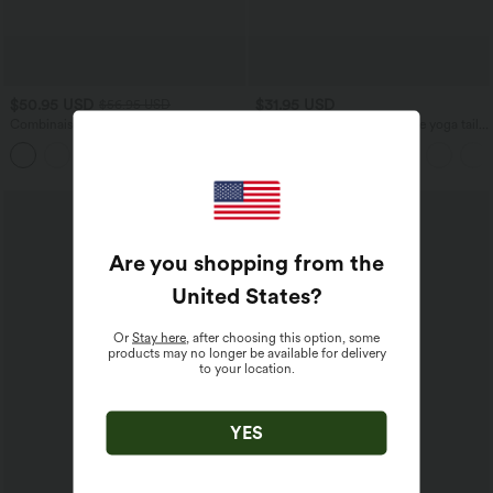
$50.95 USD
$31.95 USD
$56.95 USD
Combinaison décontractée large chinée
Bermuda SoftlyZero™ Airy de yoga taille
froncée bretelles ajustables avec poches
haute avec poches multiples et effet
+10
- Easy Peasy
frais InstantCool
Are you shopping from the
United States
?
Or
Stay here
, after choosing this option, some
products may no longer be available for delivery
to your location.
YES