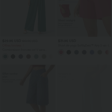
$29.95 USD
$31.95 USD
$61.95 USD
Offres limitées ！
Short de yoga SoftlyZero™ Airy 2-en-1
taille très haute avec poches et effet frais
Combinaison froncée col V sans
InstantCool 17,5 cm
manches avec poches - Easy Peasy
+7