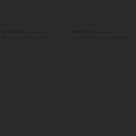
$27.95 USD
$61.95 USD
$31.95 USD
$67.95 USD
Blouse esprit bureau oversize
Halara Flex™ Jean large décontracté
défroissage facile, col V et manches
taille haute gainant avec poches
+1
courtes