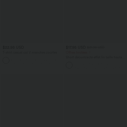
$22.95 USD
$17.95 USD
$31.95 USD
T-shirt casual col V manches courtes
Offres limitées ！
Short décontracté effet lin taille haute
+9
avec cordon de serrage et poches
latérales