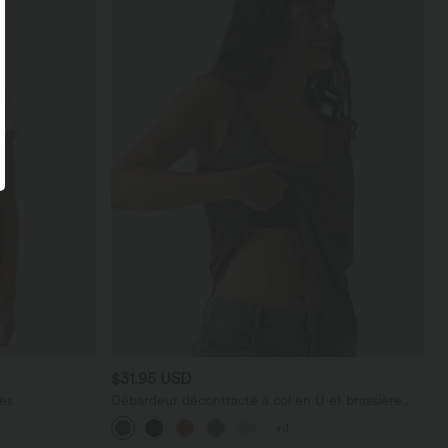
$31.95 USD
es
Débardeur décontracté à col en U et brassière
intégrée
+4