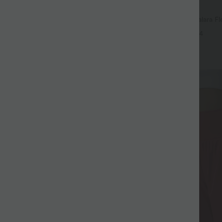
$56.95 USD
$42.95 USD
$61.95 USD
mple Halara Flex™ taille haute
Jean baggy asymétrique Halara Fle
 décontracté avec poches
effet délavé avec poches
+4