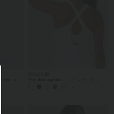
$31.95 USD
n lyocell drapé
Débardeur yoga dos nu col U avec bretelles
croisées, ourlet arrondi et effet frais InstantCool,
+4
protection solaire UPF50+