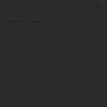
orts & Bermudas
Leggings
Tailles
Activités / Utilités
Ti
ez.