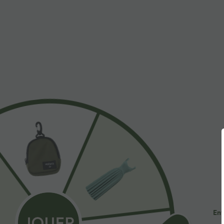
$44.95 USD
$31.95 USD
-20% sur le 2ème, -25% sur le 3ème
Short de yoga S
haute avec poch
Robe fluide midi de villégiature sans manches,
cm
encolure carrée, dos nu croisé, fronces et
soutien-gorge intégré
Ent