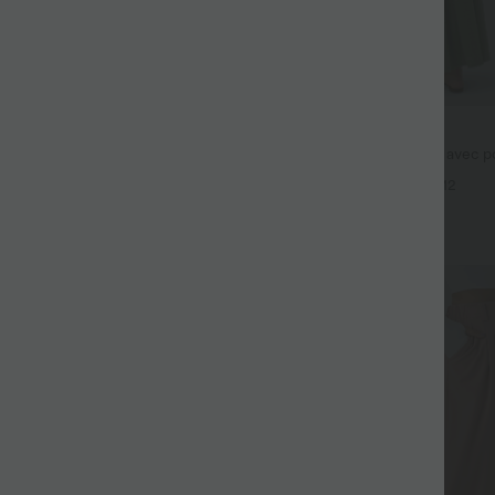
$44.95 USD
fluide taille haute avec cordon de
Robe longue fluide fendue avec po
 latérales et aspect lin
dos nu et effet torsadé
+19
+12
Promo