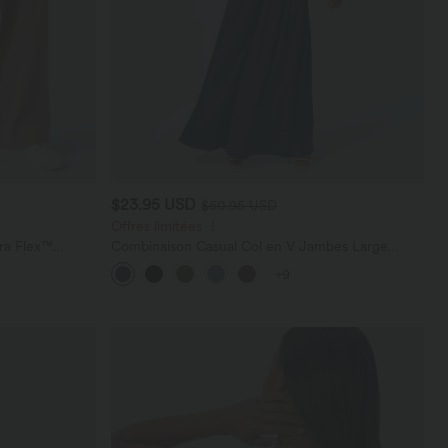
$23.95 USD
$50.95 USD
Offres limitées ！
ara Flex™
Combinaison Casual Col en V Jambes Large
les
Plissée Manches Courtes Poche Latérale Gaufrée
+9
Fluide