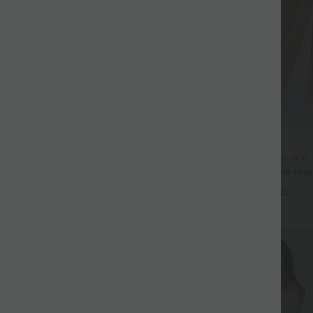
$44.95 USD
$39.95 USD
large fluide mélange lin taille
2 POUR 69,90€, 3 POUR 99,90€
don de serrage et poches
Pantalon Tailleur Large Fluide Hal
+9
Gaufré Taille Haute Poches Latéra
+25