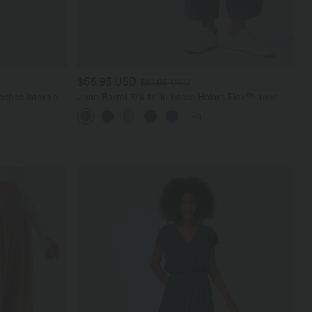
$56.95 USD
$61.95 USD
ches latérales,
Jean Barrel 7/8 taille basse Halara Flex™ avec
poches zippées
+4