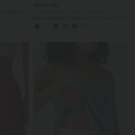
$36.95 USD
x™ taille haute
-20% sur le 2ème, -25% sur le 3ème
Halara UltraSculpt™ Débardeur De Course à Col
en U Dos Nu Ourlet Incurvé Croisé
+15