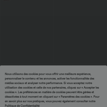
SALE
$25.95 USD
$31.95 USD
-20% on the 2nd, -25% on the 3rd
Bermuda SoftlyZero™ Airy de yoga taille
Nous utilisons des cookies pour vous offrir une meilleure expérience,
haute avec poches multiples et effet
Top décontracté dos nu à col licou avec
frais InstantCool
lien dans le dos
personnaliser le contenu et les annonces, activer les fonctionnalités des
+1
médias sociaux et analyser notre performance. Si vous acceptez notre
utilisation des cookies et celle de nos partenaires, cliquez sur « Accepter les
cookies ». Les préférences en matière de cookies peuvent être gérées et
désactivées à tout moment en cliquant sur « Paramètres des cookies ». Pour
en savoir plus sur nos pratiques, vous pouvez également consulter notre
Politique de Confidentialité