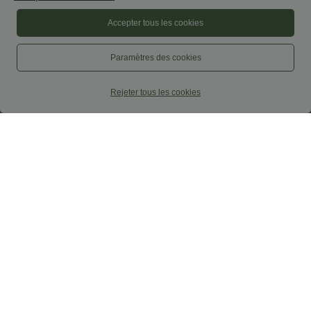
Accepter tous les cookies
Paramètres des cookies
Rejeter tous les cookies
$29.95 USD
$44.95 USD
$56.95 USD
Limited-time offers!
Pantalon Fluide Large Taille Haute
Poches Latérales Palazzo Solide Casual
Combinaison décontractée dos nu avec
Linen-Feel
poches latérales
+10