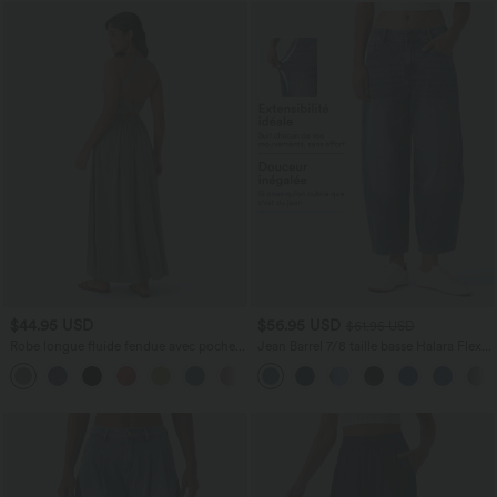
$44.95 USD
$56.95 USD
$61.95 USD
Robe longue fluide fendue avec poches
Jean Barrel 7/8 taille basse Halara Flex™
latérales, dos nu et effet torsadé
avec poches zippées
+8