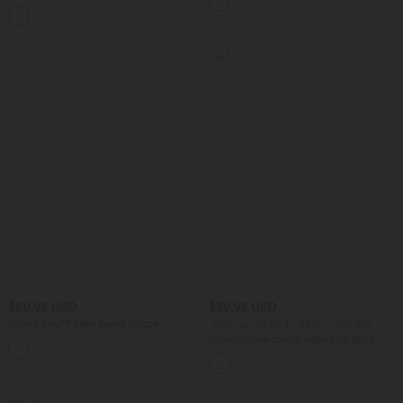
12,5 cm avec poches, longueur allongée
avec cordon de serrage et poches
latérales
SALE
$50.95 USD
$39.95 USD
Halara Flex™ Jean barrel coupe
-20% on the 2nd, -25% on the 3rd
tonneau taille mi-haute avec poches
Jupe longue casual aspect lin taille
haute avec cordon de serrage