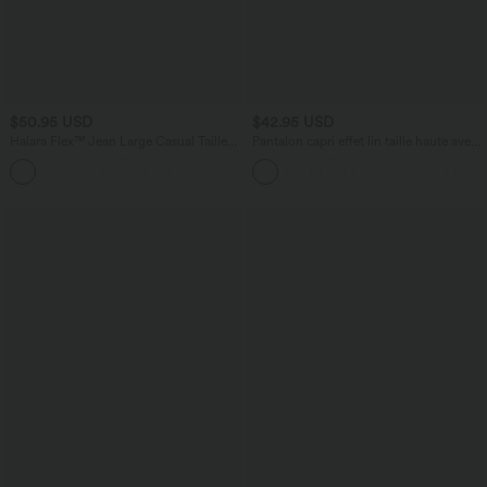
$50.95 USD
$42.95 USD
Halara Flex™ Jean Large Casual Taille
Pantalon capri effet lin taille haute avec
Haute Poches Multiples Tricot
poches zippées
+2
Extensible Délavé