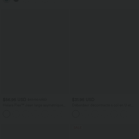
$56.95 USD
$31.95 USD
$61.95 USD
Halara Flex™ Jean large asymétrique
Débardeur décontracté à col en U et
taille basse avec bouton, fermeture
brassière intégrée
+5
éclair et poches multiples, délavé et
extensible en maille
SALE