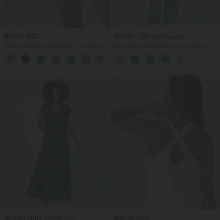
$31.95 USD
$53.95 USD
$56.95 USD
Short de yoga SoftlyZero™ Airy 2-en-1
Jean décontracté taille mi-haute en
taille très haute avec poches et effet frais
lyocell drapé avec cordon de serrage et
+23
InstantCool 17,5 cm
poches
$23.95 USD
$31.95 USD
$50.95 USD