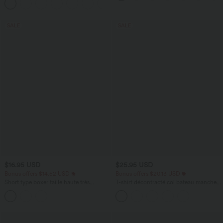
+2
avec poches—UPF40+
SALE
SALE
$16.95 USD
$25.95 USD
Bonus offers $14.52 USD
Bonus offers $20.13 USD
Short type boxer taille haute très
T-shirt décontracté col bateau manches
extensible et doux pour la détente
courtes coton