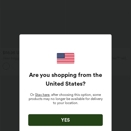
$56.95 USD
$39.95 USD
$61.95 USD
$42.95 USD
Jean baggy asymétrique Halara Flex™
Short en jean ample Halara Flex™ taille
taille haute effet délavé avec poches
haute croisé gainant décontracté avec
poches
Are you shopping from the
United States
?
Or
Stay here
, after choosing this option, some
products may no longer be available for delivery
to your location.
YES