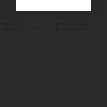
$33.95 USD
$27.95 USD
$31.95 USD
Short de yoga 2-en-1 SoftlyZero™ Airy
Blouse esprit bureau oversize
taille très haute effet frais InstantCool
défroissage facile, col V et manches
+10
22,8 cm avec poches
courtes