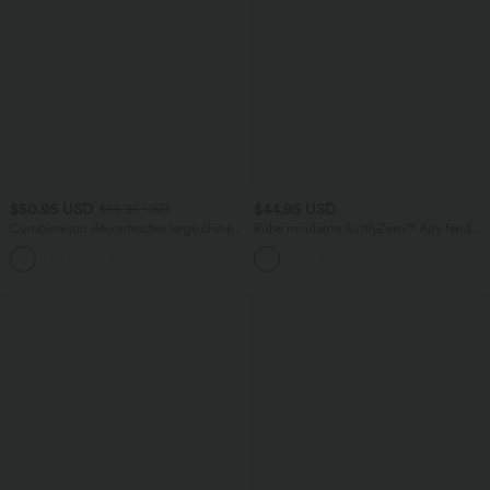
$50.95 USD
$44.95 USD
$56.95 USD
Combinaison décontractée large chinée
Robe moulante SoftlyZero™ Airy fendue
froncée bretelles ajustables avec poches
à effet frais InstantCool, brassière
+10
- Easy Peasy
intégrée, dos nu croisé à lacets,
légèrement plissée pour invitée de
mariage et demoiselle d'honneur