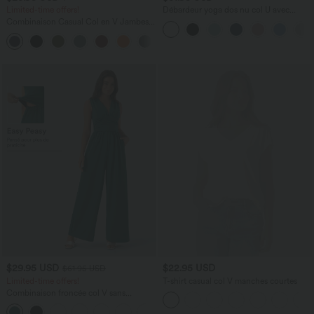
Limited-time offers!
Débardeur yoga dos nu col U avec
bretelles croisées, ourlet arrondi et effet
Combinaison Casual Col en V Jambes
frais InstantCool, protection solaire
Large Plissée Manches Courtes Poche
UPF50+
+5
Latérale Gaufrée Fluide
$29.95 USD
$22.95 USD
$61.95 USD
Limited-time offers!
T-shirt casual col V manches courtes
Combinaison froncée col V sans
manches avec poches - Easy Peasy
+7