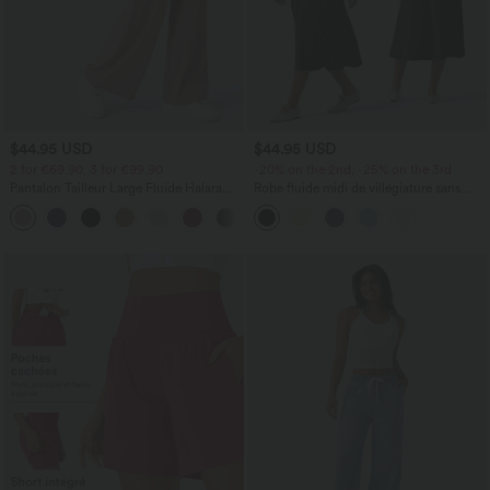
$44.95 USD
$44.95 USD
2 for €69.90, 3 for €99.90
-20% on the 2nd, -25% on the 3rd
Pantalon Tailleur Large Fluide Halara
Robe fluide midi de villégiature sans
Flex™ Gaufré Taille Haute Poches
manches, encolure carrée, dos nu croisé,
+21
Latérales
fronces et soutien-gorge intégré