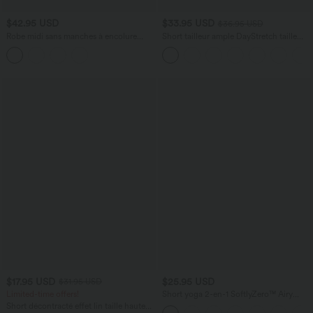
$42.95 USD
$33.95 USD
$36.95 USD
Robe midi sans manches à encolure
Short tailleur ample DayStretch taille
arrondie avec coussinets amovibles et
haute 17,5 cm avec poches
ourlet à volants
$17.95 USD
$25.95 USD
$31.95 USD
Limited-time offers!
Short yoga 2-en-1 SoftlyZero™ Airy
effet frais InstantCool taille très haute
Short décontracté effet lin taille haute