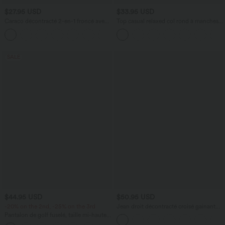
$27.95 USD
$33.95 USD
Caraco décontracté 2-en-1 froncé avec
Top casual relaxed col rond à manches
brassière intégrée bretelles réglables
chauve-souris
SALE
$44.95 USD
$50.95 USD
-20% on the 2nd, -25% on the 3rd
Jean droit décontracté croisé gainant
taille haute avec poches Halara Flex™
Pantalon de golf fuselé, taille mi-haute,
cordon, ourlet courbé, séchage rapide,