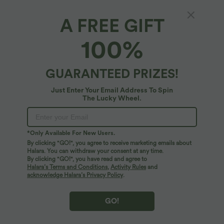
A FREE GIFT
100%
GUARANTEED PRIZES!
Just Enter Your Email Address To Spin
The Lucky Wheel.
Oops!
We can't seem to find the page you're looking for.
*Only Available For New Users.
By clicking "GO!", you agree to receive marketing emails about
Halara. You can withdraw your consent at any time.
By clicking "GO!", you have read and agree to
Shop More
Halara’s Terms and Conditions
,
Activity Rules
and
acknowledge Halara’s Privacy Policy
.
GO!