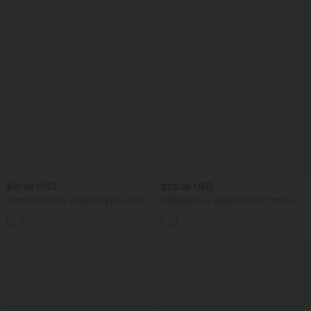
$61.95 USD
$25.95 USD
Combinaison de vacances à pois, dos
Débardeur de yoga col rond froncé,
nu halter, coussinets amovibles, poches
tissu rafraîchissant - Protection UPF50+
et accès facile Easy Peasy