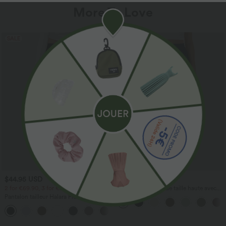
More To Love
SALE
$44.95 USD
$41.95 USD
2 for €69.90, 3 for €99.90
Pantalon large fluide taille haute avec
cordon de serrage, poches latérales et
Pantalon tailleur Halara Flex™
aspect lin
DayStretch coupe droite taille haute
+23
avec poches