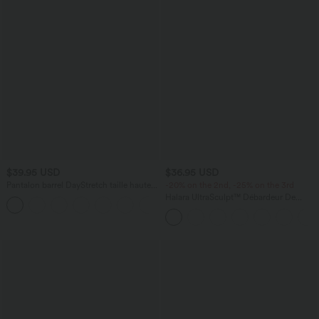
$39.95 USD
$36.95 USD
Pantalon barrel DayStretch taille haute
-20% on the 2nd, -25% on the 3rd
avec poches
Halara UltraSculpt™ Débardeur De
+5
Course à Col en U Dos Nu Ourlet
Incurvé Croisé