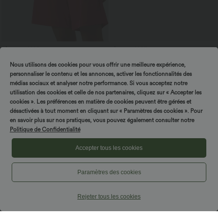
$33.95 USD
$27.95 USD
$31.95 USD
Short de yoga 2-en-1 SoftlyZero™ Airy
Blouse esprit bureau oversize
Nous utilisons des cookies pour vous offrir une meilleure expérience,
taille très haute effet frais InstantCool
défroissage facile, col V et manches
+10
22,8 cm avec poches
courtes
personnaliser le contenu et les annonces, activer les fonctionnalités des
médias sociaux et analyser notre performance. Si vous acceptez notre
utilisation des cookies et celle de nos partenaires, cliquez sur « Accepter les
cookies ». Les préférences en matière de cookies peuvent être gérées et
désactivées à tout moment en cliquant sur « Paramètres des cookies ». Pour
en savoir plus sur nos pratiques, vous pouvez également consulter notre
Politique de Confidentialité
Accepter tous les cookies
Paramètres des cookies
Rejeter tous les cookies