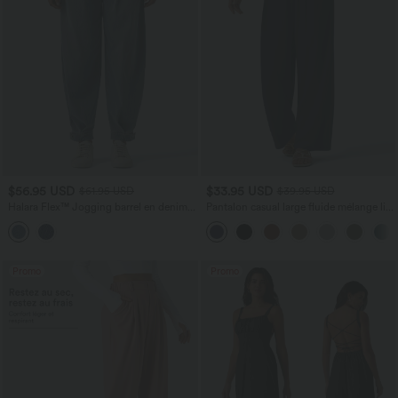
$56.95 USD
$33.95 USD
$61.95 USD
$39.95 USD
Halara Flex™ Jogging barrel en denim
Pantalon casual large fluide mélange lin
taille mi-haute avec poches
taille haute avec cordon de serrage et
poches
Promo
Promo