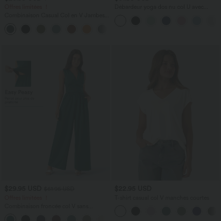
Offres limitées ！
Débardeur yoga dos nu col U avec
bretelles croisées, ourlet arrondi et effet
Combinaison Casual Col en V Jambes
frais InstantCool, protection solaire
Large Plissée Manches Courtes Poche
UPF50+
+5
Latérale Gaufrée Fluide
$29.95 USD
$22.95 USD
$61.95 USD
Offres limitées ！
T-shirt casual col V manches courtes
Combinaison froncée col V sans
manches avec poches - Easy Peasy
+7