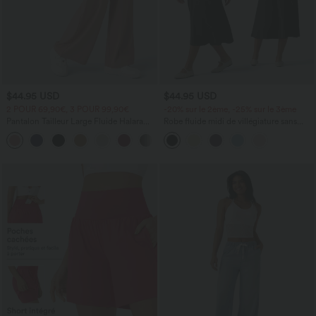
$44.95 USD
$44.95 USD
2 POUR 69,90€, 3 POUR 99,90€
-20% sur le 2ème, -25% sur le 3ème
Pantalon Tailleur Large Fluide Halara
Robe fluide midi de villégiature sans
Flex™ Gaufré Taille Haute Poches
manches, encolure carrée, dos nu croisé,
+21
Latérales
fronces et soutien-gorge intégré