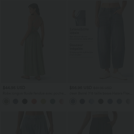
$44.95 USD
$56.95 USD
$61.95 USD
Robe longue fluide fendue avec poches
Jean Barrel 7/8 taille basse Halara Flex™
latérales, dos nu et effet torsadé
avec poches zippées
+8