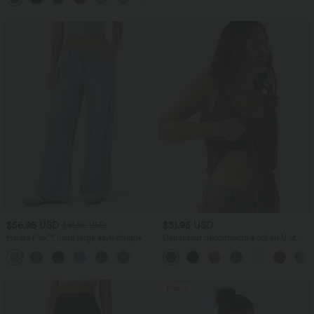
$56.95 USD
$31.95 USD
$61.95 USD
Halara Flex™ Jean large asymétrique
Débardeur décontracté à col en U et
taille basse avec bouton, fermeture
brassière intégrée
+5
éclair et poches multiples, délavé et
extensible en maille
Promo