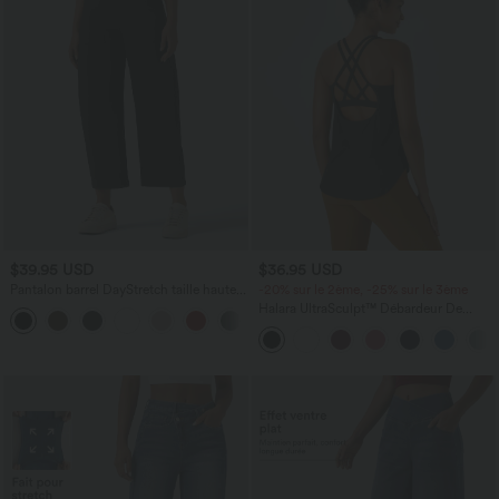
$39.95 USD
$36.95 USD
Pantalon barrel DayStretch taille haute
-20% sur le 2ème, -25% sur le 3ème
avec poches
Halara UltraSculpt™ Débardeur De
+5
Course à Col en U Dos Nu Ourlet
Incurvé Croisé