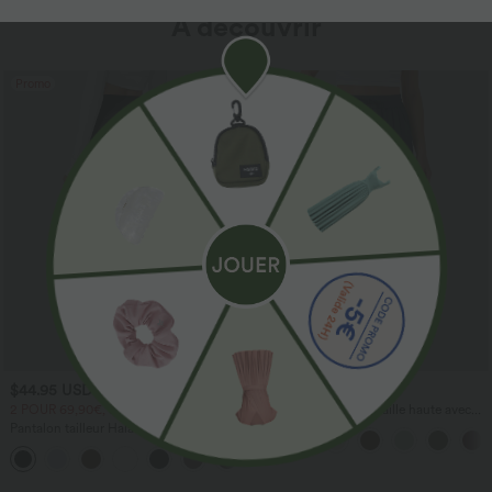
À découvrir
Promo
$44.95 USD
$41.95 USD
2 POUR 69,90€, 3 POUR 99,90€
Pantalon large fluide taille haute avec
cordon de serrage, poches latérales et
Pantalon tailleur Halara Flex™
aspect lin
DayStretch coupe droite taille haute
+23
avec poches