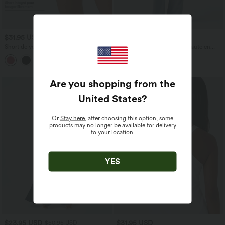
$31.95 USD
$53.95 USD
$56.95 USD
Short de yoga SoftlyZero™ Airy 2-en-1
Jean décontracté taille mi-haute en
taille très haute avec poches et effet frais
lyocell drapé avec cordon de serrage et
+23
InstantCool 17,5 cm
poches
Are you shopping from the
United States
?
Or
Stay here
, after choosing this option, some
products may no longer be available for delivery
to your location.
YES
$23.95 USD
$31.95 USD
$50.95 USD