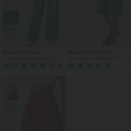
$56.95 USD
$39.95 USD
$61.95 USD
$42.95 USD
Jean baggy asymétrique Halara Flex™
Short en jean ample Halara Flex™ taille
taille haute effet délavé avec poches
haute croisé gainant décontracté avec
poches