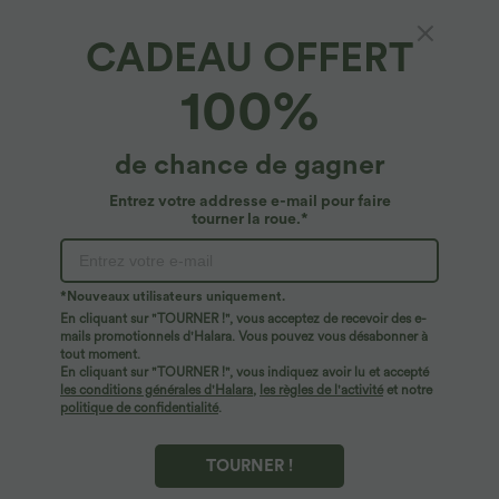
CADEAU OFFERT
100%
de chance de gagner
Entrez votre addresse e-mail pour faire
tourner la roue.*
Oops!
Nous ne semblons pas pouvoir trouver la page que
*Nouveaux utilisateurs uniquement.
vous recherchez.
En cliquant sur "TOURNER !", vous acceptez de recevoir des e-
mails promotionnels d'Halara. Vous pouvez vous désabonner à
tout moment.
Acheter plus
En cliquant sur "TOURNER !", vous indiquez avoir lu et accepté
les conditions générales d'Halara
,
les règles de l'activité
et notre
politique de confidentialité
.
TOURNER !