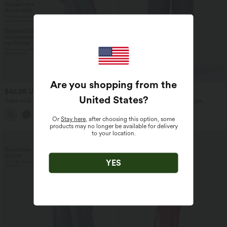
Are you shopping from the
$42.95 USD
$50.95 USD
United States
?
Robe midi sans manches à encolure
Halara Flex™ Jean barrel coupe
arrondie avec coussinets amovibles et
tonneau taille mi-haute avec poches
ourlet à volants
Or
Stay here
, after choosing this option, some
products may no longer be available for delivery
to your location.
YES