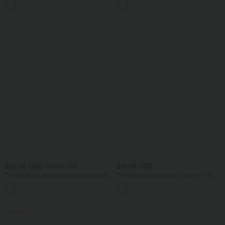
+1
$50.95 USD
$31.95 USD
$56.95 USD
Combinaison décontractée large chinée
Débardeur décontracté à col en U et
froncée bretelles ajustables avec poches
brassière intégrée
+10
- Easy Peasy
Promo