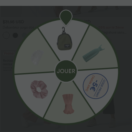
$31.95 USD
$44.95 USD
Débardeur yoga dos nu col U avec
-20% sur le 2ème, -25% sur le 3ème
bretelles croisées, ourlet arrondi et effet
Robe fluide midi de villégiature sans
frais InstantCool, protection solaire
manches, encolure carrée, dos nu croisé,
UPF50+
fronces et soutien-gorge intégré
Promo