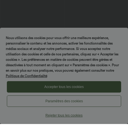
Nous utilisons des cookies pour vous offrir une meilleure expérience,
personnaliser le contenu et les annonces, activer les fonctionnalités des
médias sociaux et analyser notre performance. Si vous acceptez notre
$56.95 USD
$27.95 USD
utilisation des cookies et celle de nos partenaires, cliquez sur « Accepter les
$61.95 USD
Jean baggy asymétrique Halara Flex™
cookies ». Les préférences en matière de cookies peuvent être gérées et
Caraco décontracté 2-en-1 froncé avec
taille haute effet délavé avec poches
brassière intégrée bretelles réglables
désactivées à tout moment en cliquant sur « Paramètres des cookies ». Pour
en savoir plus sur nos pratiques, vous pouvez également consulter notre
Politique de Confidentialité
Accepter tous les cookies
Paramètres des cookies
Rejeter tous les cookies