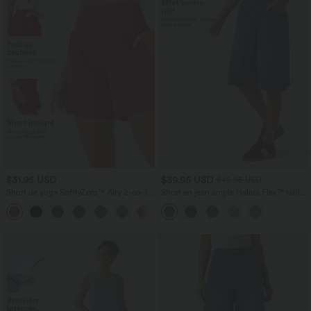
$31.95 USD
$39.95 USD
$42.95 USD
Short de yoga SoftlyZero™ Airy 2-en-1
Short en jean ample Halara Flex™ taille
taille très haute avec poches et effet frais
haute croisé gainant décontracté avec
+23
InstantCool 17,5 cm
poches