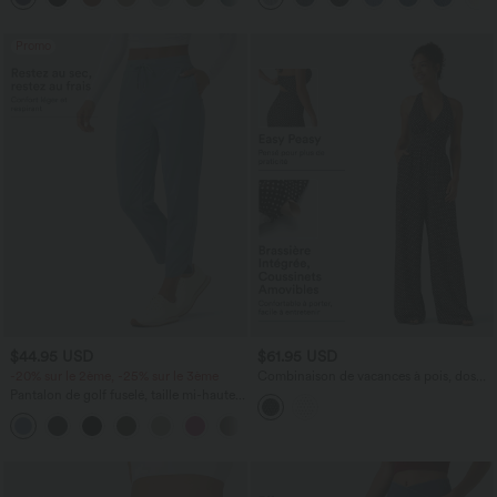
extensible en maille
Promo
$44.95 USD
$61.95 USD
-20% sur le 2ème, -25% sur le 3ème
Combinaison de vacances à pois, dos
nu halter, coussinets amovibles, poches
Pantalon de golf fuselé, taille mi-haute,
et accès facile Easy Peasy
cordon, ourlet courbé, séchage rapide,
+2
avec poches—UPF40+