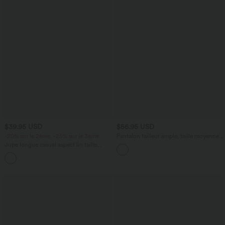
$39.95 USD
$56.95 USD
-20% sur le 2ème, -25% sur le 3ème
Pantalon tailleur ample, taille moyenne,
coupe barrel, à poches
Jupe longue casual aspect lin taille
haute avec cordon de serrage