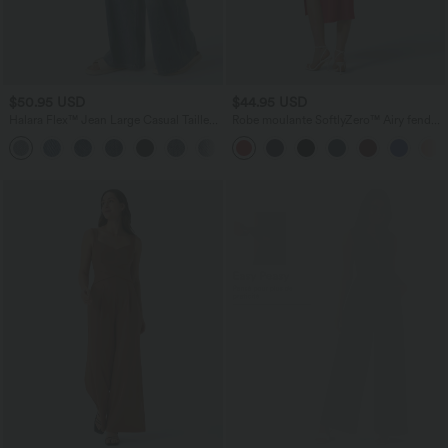
$50.95 USD
$44.95 USD
Halara Flex™ Jean Large Casual Taille
Robe moulante SoftlyZero™ Airy fendue
Haute Poches Multiples Tricot
à effet frais InstantCool, brassière
+2
Extensible Délavé
intégrée, dos nu croisé à lacets,
légèrement plissée pour invitée de
mariage et demoiselle d'honneur