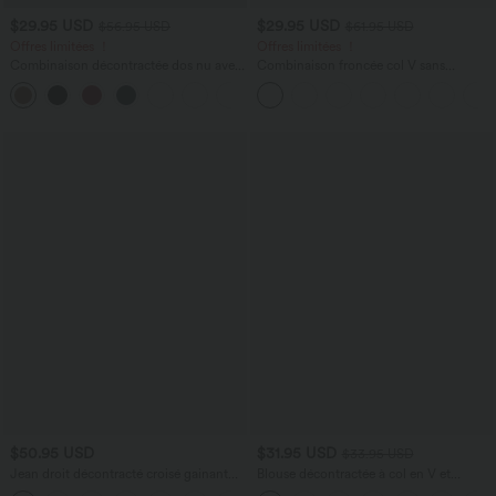
$29.95 USD
$29.95 USD
$56.95 USD
$61.95 USD
Offres limitées ！
Offres limitées ！
Combinaison décontractée dos nu avec
Combinaison froncée col V sans
poches latérales
manches avec poches - Easy Peasy
+10
$50.95 USD
$31.95 USD
$33.95 USD
Jean droit décontracté croisé gainant
Blouse décontractée à col en V et
taille haute avec poches Halara Flex™
manches courtes bouffantes