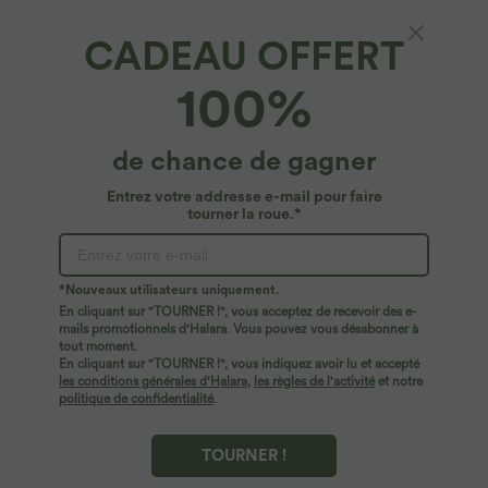
CADEAU OFFERT
100%
$53.95 USD
$23.95 USD
$56.95 USD
$50.95 USD
de chance de gagner
Jean décontracté taille mi-haute en
Offres limitées ！
lyocell drapé avec cordon de serrage et
Combinaison Casual Col en V Jambes
Entrez votre addresse e-mail pour faire
poches
Large Plissée Manches Courtes Poche
tourner la roue.*
Latérale Gaufrée Fluide
Promo
*Nouveaux utilisateurs uniquement.
En cliquant sur "TOURNER !", vous acceptez de recevoir des e-
mails promotionnels d'Halara. Vous pouvez vous désabonner à
tout moment.
En cliquant sur "TOURNER !", vous indiquez avoir lu et accepté
les conditions générales d'Halara
,
les règles de l'activité
et notre
politique de confidentialité
.
TOURNER !