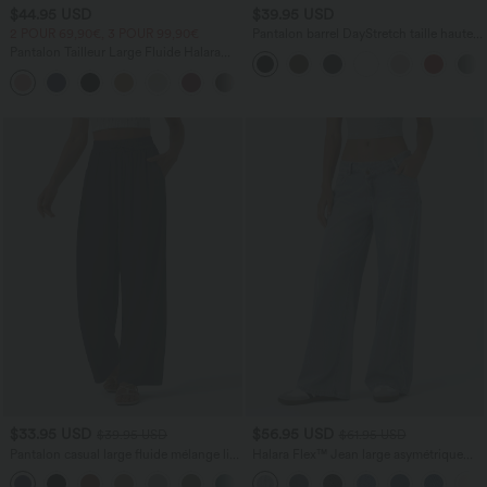
$44.95 USD
$39.95 USD
2 POUR 69,90€, 3 POUR 99,90€
Pantalon barrel DayStretch taille haute
avec poches
Pantalon Tailleur Large Fluide Halara
Flex™ Gaufré Taille Haute Poches
+21
Latérales
$33.95 USD
$56.95 USD
$39.95 USD
$61.95 USD
Pantalon casual large fluide mélange lin
Halara Flex™ Jean large asymétrique
taille haute avec cordon de serrage et
taille basse avec bouton, fermeture
+5
poches
éclair et poches multiples, délavé et