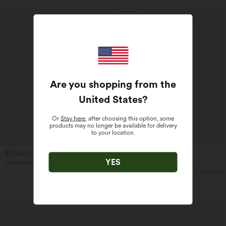
Promo
Are you shopping from the
United States
?
Or
Stay here
, after choosing this option, some
products may no longer be available for delivery
to your location.
$31.95 USD
$23.95 USD
$50.95 USD
YES
Débardeur décontracté à col en U et
Offres limitées ！
brassière intégrée
Combinaison Casual Col en V Jambes
Large Plissée Manches Courtes Poche
Latérale Gaufrée Fluide