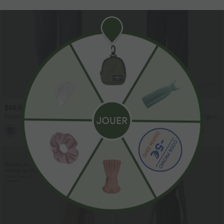
$56.95 USD
$33.95 USD
$61.95 USD
$39.95 USD
Halara Flex™ Jogging barrel en denim
Pantalon casual large fluide mélange lin
taille mi-haute avec poches
taille haute avec cordon de serrage et
poches