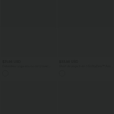
$31.95 USD
$33.95 USD
Débardeur yoga dos nu col U avec
Short de yoga 2-en-1 SoftlyZero™ Airy
bretelles croisées, ourlet arrondi et effet
taille très haute effet frais InstantCool
frais InstantCool, protection solaire
22,8 cm avec poches
UPF50+