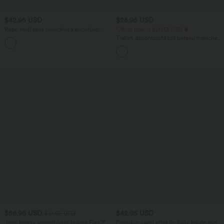
$42.95 USD
$25.95 USD
Robe midi sans manches à encolure
Offres bonus $20.13 USD
arrondie avec coussinets amovibles et
T-shirt décontracté col bateau manches
ourlet à volants
courtes coton
$56.95 USD
$42.95 USD
$61.95 USD
Jean baggy asymétrique Halara Flex™
Pantalon capri effet lin taille haute avec