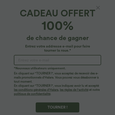
CADEAU OFFERT
100%
de chance de gagner
Entrez votre addresse e-mail pour faire
tourner la roue.*
*Nouveaux utilisateurs uniquement.
En cliquant sur "TOURNER !", vous acceptez de recevoir des e-
$44.95 USD
$56.95 USD
$61.95 USD
mails promotionnels d'Halara. Vous pouvez vous désabonner à
Robe longue fluide fendue avec poches
Jean Barrel 7/8 taille basse Halara Flex™
tout moment.
latérales, dos nu et effet torsadé
avec poches zippées
En cliquant sur "TOURNER !", vous indiquez avoir lu et accepté
+8
les conditions générales d'Halara
,
les règles de l'activité
et notre
politique de confidentialité
.
TOURNER !