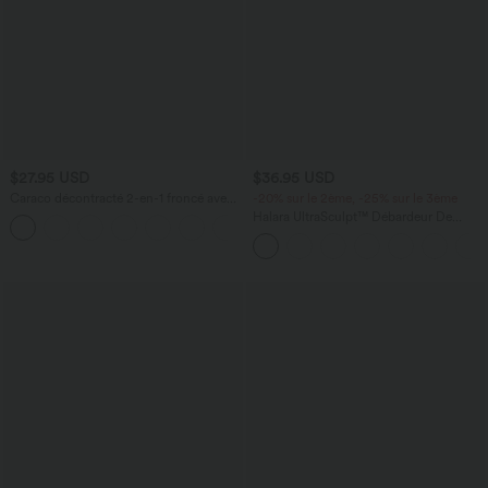
$27.95 USD
$36.95 USD
Caraco décontracté 2-en-1 froncé avec
-20% sur le 2ème, -25% sur le 3ème
brassière intégrée bretelles réglables
Halara UltraSculpt™ Débardeur De
Course à Col en U Dos Nu Ourlet
Incurvé Croisé