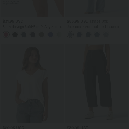
$31.95 USD
$53.95 USD
$56.95 USD
Short de yoga SoftlyZero™ Airy 2-en-1
Jean décontracté taille mi-haute en
taille très haute avec poches et effet frais
lyocell drapé avec cordon de serrage et
+23
InstantCool 17,5 cm
poches
$22.95 USD
$39.95 USD