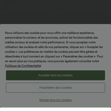
taille haute effet délavé avec poches
poches zippées
Nous utilisons des cookies pour vous offrir une meilleure expérience,
personnaliser le contenu et les annonces, activer les fonctionnalités des
médias sociaux et analyser notre performance. Si vous acceptez notre
utilisation des cookies et celle de nos partenaires, cliquez sur « Accepter les
cookies ». Les préférences en matière de cookies peuvent être gérées et
désactivées à tout moment en cliquant sur « Paramètres des cookies ». Pour
en savoir plus sur nos pratiques, vous pouvez également consulter notre
Politique de Confidentialité
Accepter tous les cookies
$44.95 USD
$61.95 USD
Paramètres des cookies
-20% sur le 2ème, -25% sur le 3ème
Combinaison de vacances à pois, dos
nu halter, coussinets amovibles, poches
Pantalon de golf fuselé, taille mi-haute,
et accès facile Easy Peasy
cordon, ourlet courbé, séchage rapide,
Rejeter tous les cookies
+2
avec poches—UPF40+