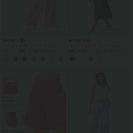
$44.95 USD
$44.95 USD
2 POUR 69,90€, 3 POUR 99,90€
-20% sur le 2ème, -25% sur le 3ème
Pantalon Tailleur Large Fluide Halara
Robe fluide midi de villégiature sans
Flex™ Gaufré Taille Haute Poches
manches, encolure carrée, dos nu croisé,
+21
Latérales
fronces et soutien-gorge intégré