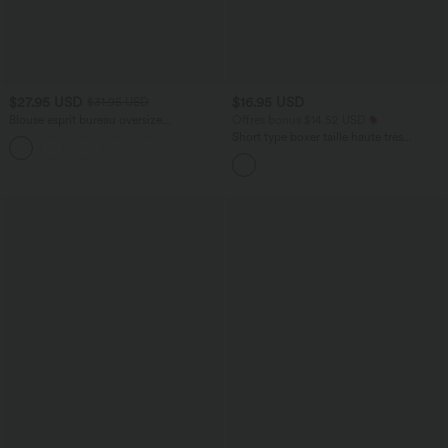
$27.95 USD
$16.95 USD
$31.95 USD
Blouse esprit bureau oversize
Offres bonus $14.52 USD
défroissage facile, col V et manches
Short type boxer taille haute très
+1
courtes
extensible et doux pour la détente