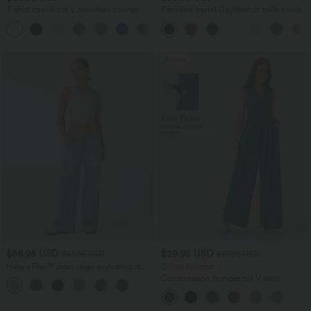
T-shirt casual col V manches courtes
Pantalon barrel DayStretch taille haute
avec poches
+9
Promo
$56.95 USD
$29.95 USD
$61.95 USD
$61.95 USD
Halara Flex™ Jean large asymétrique
Offres limitées ！
taille basse avec bouton, fermeture
Combinaison froncée col V sans
+5
éclair et poches multiples, délavé et
manches avec poches - Easy Peasy
extensible en maille