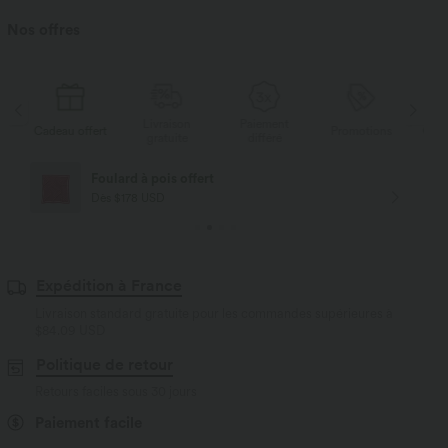
Nos offres
Livraison
Paiement
u offert
Promotions
Cadeau offert
gratuite
différé
Livraison offerte
Dès $84 USD d'achat
Expédition à France
Livraison standard gratuite pour les commandes supérieures à
$84.09 USD
Politique de retour
Retours faciles sous 30 jours
Paiement facile