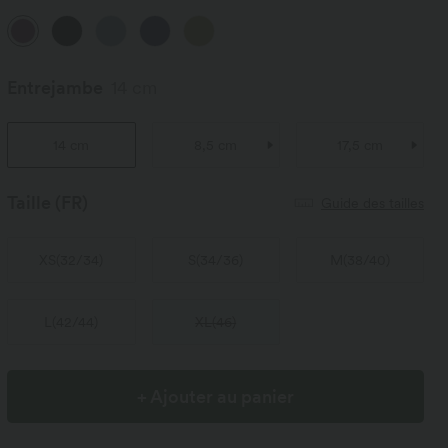
Entrejambe
14 cm
14 cm
8,5 cm
17,5 cm
Taille
(FR)
Guide des tailles
XS
(
32/34
)
S
(
34/36
)
M
(
38/40
)
L
(
42/44
)
XL
(
46
)
+ Ajouter au panier