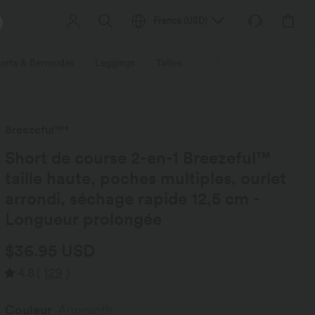
France
(
USD
)
orts & Bermudas
Leggings
Tailles
Activités / Utilités
Ti
Breezeful™*
Short de course 2-en-1 Breezeful™
taille haute, poches multiples, ourlet
arrondi, séchage rapide 12,5 cm -
Longueur prolongée
$36.95 USD
4.8
(
129
)
Couleur
Amaranth