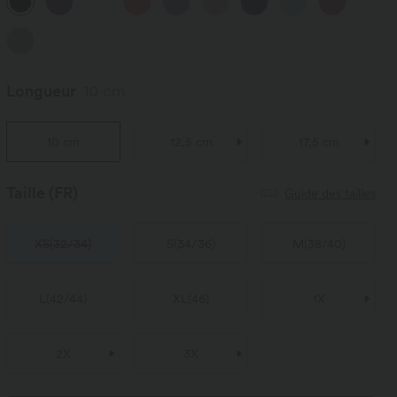
Longueur
10 cm
10 cm
12,5 cm
17,5 cm
Taille
(FR)
Guide des tailles
XS
(
32/34
)
S
(
34/36
)
M
(
38/40
)
L
(
42/44
)
XL
(
46
)
1X
2X
3X