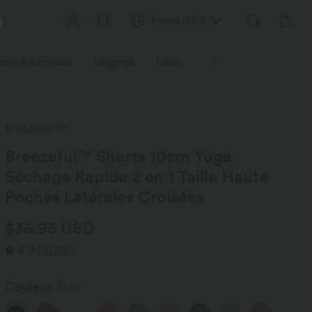
France
(
USD
)
orts & Bermudas
Leggings
Tailles
Activités / Utilités
Ti
Breezeful™*
Breezeful™ Shorts 10cm Yoga
Séchage Rapide 2 en 1 Taille Haute
Poches Latérales Croisées
$36.95 USD
4.9
(
1732
)
Couleur
Noir