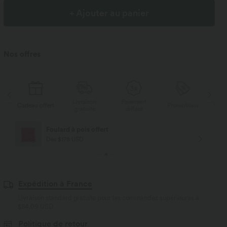
+ Ajouter au panier
Nos offres
Livraison
Paiement
s
Cadeau offert
Promotions
Cade
gratuite
différé
Foulard à pois offert
Dès $178 USD
Expédition à France
Livraison standard gratuite pour les commandes supérieures à
$84.09 USD
Politique de retour