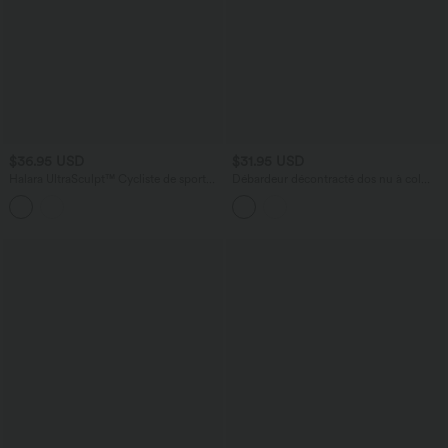
$36.95 USD
$31.95 USD
Halara UltraSculpt™ Cycliste de sport
Débardeur décontracté dos nu à col
taille haute ventre plat push-up 12,5 cm
bénitier, dentelle, détails froncés et
avec poches
coussinets amovibles