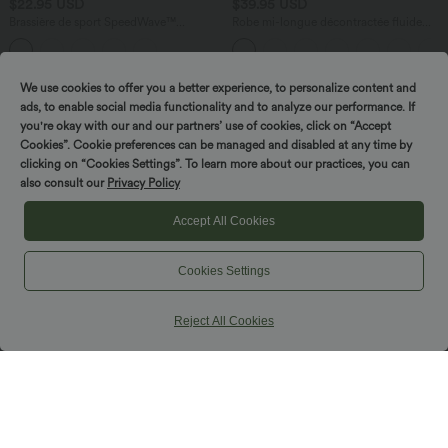
$22.95 USD
$39.95 USD
Brassière de sport SpeedWave™
Robe mi-longue décontractée fluide
maintien léger séchage rapide running
Breezeful™ séchage rapide avec
bretelles ajustables, boutons et poches
multiples
We use cookies to offer you a better experience, to personalize content and
ads, to enable social media functionality and to analyze our performance. If
you're okay with our and our partners’ use of cookies, click on “Accept
Cookies”. Cookie preferences can be managed and disabled at any time by
clicking on “Cookies Settings”. To learn more about our practices, you can
also consult our
Privacy Policy
Accept All Cookies
Cookies Settings
Reject All Cookies
$56.95 USD
$50.95 USD
Robe midi fluide sans manches dos
Robe courte casual col V à manches
croisé, avec brassière intégrée (Bonnets
trois-quarts bouffantes, ceinturée
E-G) et poches