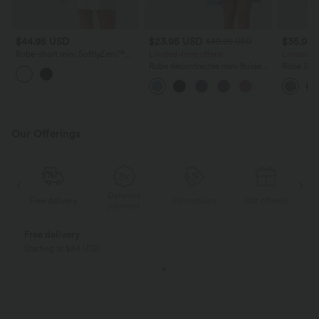
$44.95 USD
$23.95 USD
$35.95
$39.95 USD
Robe-short mini SoftlyZero™
Limited-time offers!
Limited-t
Airy effet frais InstantCool pour
Robe décontractée mini fluide
Robe Spor
le yoga longueur allongée avec
Breezeful™ à dos nageur, poches
Dos Drap
dos noué, coussinets amovibles,
latérales, ourlet asymétrique et
Poches La
poche et protection solaire
séchage rapide
UPF50+
Our Offerings
Deferred
ed
Free delivery
Promotions
Gift offered
F
payment
Free delivery
Starting at $84 USD