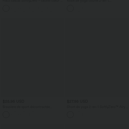
Haut casual SoftlyZero™ cache-cœur à
Robe de yoga courte 2-en-1
manches longues avec passe-pouces,
SoftlyZero™ Plush col V avec brassière
protection solaire UPF 50+
intégrée, liens latéraux et poches –
Édition Easy Peasy
$25.95 USD
$27.95 USD
Brassière de sport décontractée
Short de yoga 2-en-1 SoftlyZero™ Airy
OneForm Seamless Flow à maintien
effet frais InstantCool taille haute 7,5 cm
léger et dentelle contrastée
avec poches