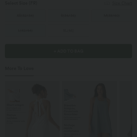
Select Size
(FR)
Size Chart
XS
(
32/34
)
S
(
34/36
)
M
(
38/40
)
L
(
42/44
)
XL
(
46
)
+ ADD TO BAG
More To Love