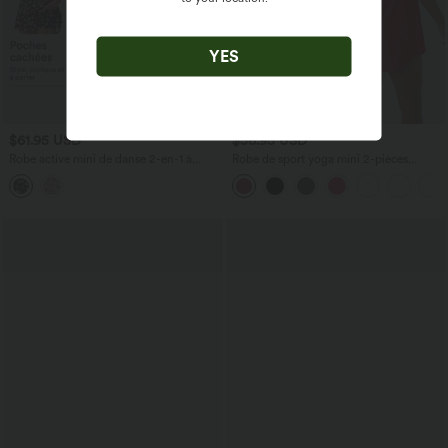
YES
$61.95 USD
$56.95 USD
Robe active mini de danse 2-en-1 à
Robe de sport yoga mini 2-pièces
petites fleurs, coussinets amovibles,
SoftlyZero™ Plush à découpes avec
poches et accès facile Easy Peasy
poche A-C