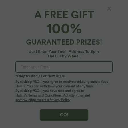
A FREE GIFT
Breezeful™*
100%
Breezeful™ Robe Sport Randonnée Mini
Séchage Rapide 2 Pièces Dos Nu Poches
Multiples Cordon de Serrage
4.8
(
288
)
GUARANTEED PRIZES!
$41.95 USD
$56.95 USD
Just Enter Your Email Address To Spin
The Lucky Wheel.
*Only Available For New Users.
By clicking "GO!", you agree to receive marketing emails about
Halara. You can withdraw your consent at any time.
By clicking "GO!", you have read and agree to
Halara’s Terms and Conditions
,
Activity Rules
and
acknowledge Halara’s Privacy Policy
.
GO!