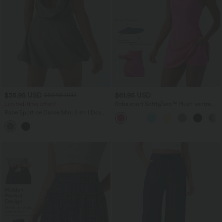
$35.95 USD
$61.95 USD
$50.95 USD
Limited-time offers!
Robe sport SoftlyZero™ Plush ventre
plat avec poches – Édition Easy Peasy
Robe Sport de Danse Mini 2 en 1 Dos
Drapé à Crochet G avec Poches
Latérales