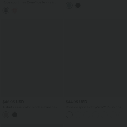
encolure U, bretelles ajustables et
Robe sport mini 2-en-1 de tennis à
poches
carreaux tartan froissés, séchage rapide
et poches – Édition Easy Peasy
$42.95 USD
$44.95 USD
T-shirt casual color block à manches
Robe de sport SoftlyZero™ Plush dos nu
courtes et épaules tombantes
A-C