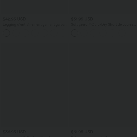
$42.95 USD
$31.95 USD
Legging d'entraînement gainant galbant
Softlyzero™ QuickDry Short de course à
taille haute avec poches Halara
pied 2-en-1 taille haute à ourlet croisé
+15
UltraSculpt™
avec pois réfléchissants et poches
latérales
$36.95 USD
$61.95 USD