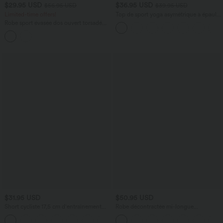
$29.95 USD
$36.95 USD
$56.95 USD
$39.95 USD
Limited-time offers!
Top de sport yoga asymétrique à épaule
dénudée manches courtes ourlet arrondi
Robe sport évasée dos ouvert torsadé
et coupe asymétrique à séchage rapide
Halara X Smiley
®
SoftlyZero™ Airy avec
– Soutien-gorge intégré
poches – Longueur allongée – Édition
Easy Peasy – Bonnets A à D
$31.95 USD
$50.95 USD
Short cycliste 17,5 cm d'entraînement
Robe décontractée mi-longue
gainant taille haute avec poches Halara
SoftlyZero™ Airy avec coques et effet
+10
UltraSculpt™
frais InstantCool avec poches, bonnets