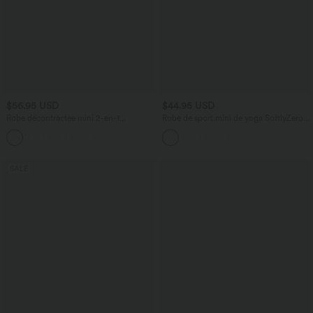
$56.95 USD
$44.95 USD
Robe décontractée mini 2-en-1
Robe de sport mini de yoga SoftlyZero™
Softlyzero™ Plush à col carré style
Airy 2-en-1 effet frais InstantCool col
corset avec poche
rond à manches courtes, demi-zip et
poches, accès facile Easy Peasy
SALE