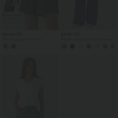
$44.95 USD
$41.95 USD
Short de yoga 2-en-1 Halara
Pantalon large fluide taille haute avec
UltraSculpt™ taille très haute 12,5 cm à
cordon de serrage, poches latérales et
carreaux avec poches
aspect lin