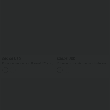
$50.95 USD
$36.95 USD
Robe longue fourreau Breezeful™ à dos
Robe décontractée mini moulante avec
nu, poches latérales, fluide et séchage
dos nu
rapide pour demoiselle d'honneur et
invitée de mariage