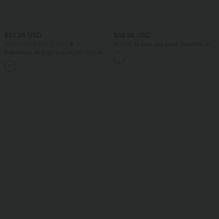
$22.95 USD
$56.95 USD
Bonus offers $20.13 USD
Maillot de bain une pièce métallisé col V
soutien-gorge intégré ventre plat avec
Débardeur de yoga dos nageur froncé
poches
col rond
+2