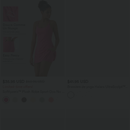
$35.95 USD
$41.95 USD
$50.95 USD
Limited-time offers!
Brassière de yoga Halara UltraSculpt™
maintien moyen à encolure en U, détail
Softlyzero™ Plush Robe Sport Dos Nu -
torsadé color block et coussinets
Édition Easy Peasy
amovibles
+29