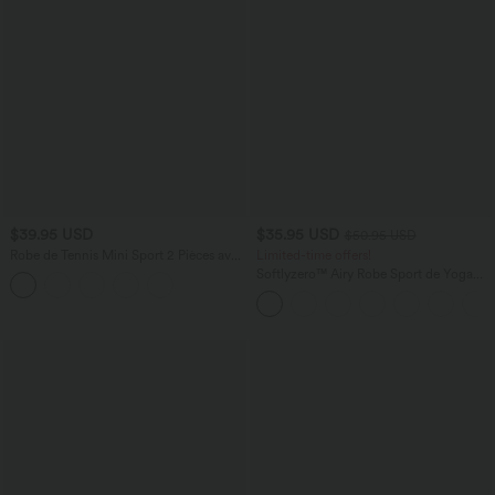
$39.95 USD
$35.95 USD
$50.95 USD
Robe de Tennis Mini Sport 2 Pièces avec
Limited-time offers!
Fermeture Éclair Dos Nageur et Poches
Softlyzero™ Airy Robe Sport de Yoga
Latérales Fendues
Plus Longue Dos Nu Découp Bretelles
Réglables et Poches