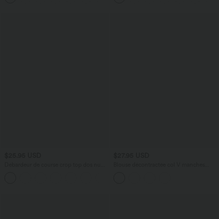
E-G
$25.95 USD
$27.95 USD
Débardeur de course crop top dos nu
Blouse décontractée col V manches
col carré bretelles croisées Softlyzero™
courtes bouffantes lacée ajourée
Airy Cool Touch - longueur rallongée -
UPF50+