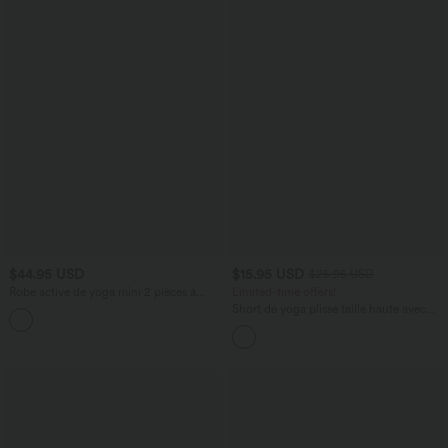
$44.95 USD
$15.95 USD
$25.95 USD
Robe active de yoga mini 2 pièces à
Limited-time offers!
encolure en U, dos nu, dos nageur,
Short de yoga plissé taille haute avec
maille contrastante et poche latérale
ceinture élastique, cordon de serrage et
poches 17,5 cm