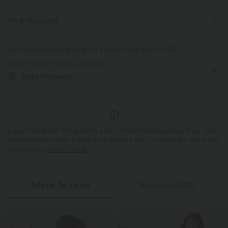
Make every move a breeze. This is our lightest fabric that quick-dries for
added comfort.
Fit & Features
Four-way stretch
Breathable
Oversized
Built-in Shorts
Front Pocket
Free standard shipping on orders over
$84.09 USD
Easy returns within 30 days
Hidden Pockets
Scoop Back
Scoop Neck
Cargo
Ultra lightweight
Quick-drying
Easy Payment
Pull-on
Hiking
Mini
Column
Sleeveless
Moisture-wicking
Barely-There Comfort
Quick-Drying & Cooling
Medium Stretch
Four-Way Stretch
Virtually weightless material allows for
Breathable, sweat-absorbing fab
unrestricted movement all day.
day comfort.
Logo has been integrated, some styles/colourways may vary.
It's possible some items you receive may or may not have the
brand logo.
Learn More
More To Love
Reviews(288)