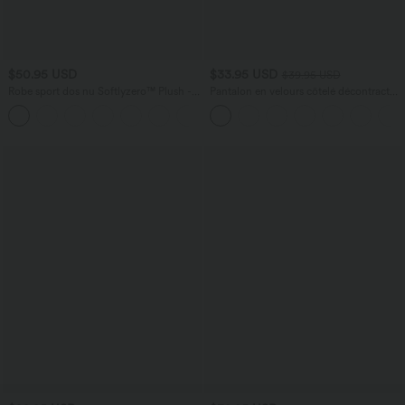
$50.95 USD
$33.95 USD
$39.95 USD
Robe sport dos nu Softlyzero™ Plush -
Pantalon en velours côtelé décontracté
Édition Easy Peasy E-G
taille moyenne avec poches latérales
+11