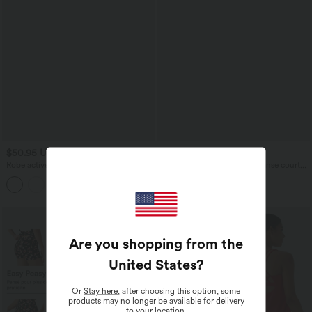
$50.95 USD
$44.95 USD
Robe active danse mini 2-en-1
Softlyzero™ Airy Robe de danse courte
Breezeful™ dos nu avec liens dos
évasée dos-nu 2-en-1 avec dos nageur,
séchage rapide et poche latérale -
bretelles ajustables et poches latérales -
Édition Easy Peasy
Édition Easy Peasy
Are you shopping from the
United States
?
Or
Stay here
, after choosing this option, some
products may no longer be available for delivery
to your location.