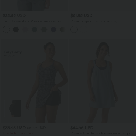
$22.95 USD
$61.95 USD
T-shirt casual col V manches courtes
Robe de sport mini de tennis
SoftlyZero™ Airy 2-en-1 à volants, à
+9
effet frais InstantCool, poches, accès
facile Easy Peasy, protection solaire
UPF50+
$35.95 USD
$44.95 USD
$61.95 USD
Limited-time offers!
Robe active de randonnée mini cargo à