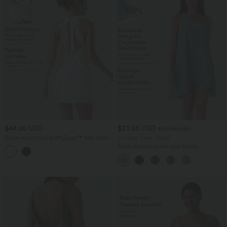
$44.95 USD
$23.95 USD
$39.95 USD
Robe-short mini SoftlyZero™ Airy effet
Limited-time offers!
frais InstantCool pour le yoga longueur
Robe décontractée mini fluide
allongée avec dos noué, coussinets
Breezeful™ à dos nageur, poches
amovibles, poche et protection solaire
latérales, ourlet asymétrique et séchage
UPF50+
rapide