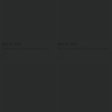
$42.95 USD
$42.95 USD
Robe midi sans manches à encolure
Pantalon capri effet lin taille haute avec
arrondie avec coussinets amovibles et
poches zippées
ourlet à volants