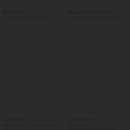
$31.95 USD
$53.95 USD
$56.95 USD
Short de yoga SoftlyZero™ Airy 2-en-1
Jean décontracté taille mi-haute en
taille très haute avec poches et effet frais
lyocell drapé avec cordon de serrage et
+23
InstantCool 17,5 cm
poches
$22.95 USD
$29.95 USD
$61.95 USD
T-shirt casual col V manches courtes
Offres limitées ！
Combinaison froncée col V sans