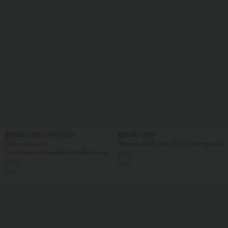
$17.95 USD
$31.95 USD
$31.95 USD
Offres limitées ！
Bermuda SoftlyZero™ Airy de yoga taille
haute avec poches multiples et effet
Short décontracté effet lin taille haute
frais InstantCool
avec cordon de serrage et poches
latérales