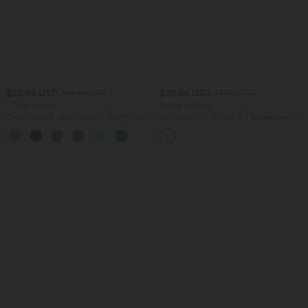
$29.95 USD
$29.95 USD
$56.95 USD
$61.95 USD
Offres limitées ！
Offres limitées ！
Combinaison décontractée dos nu avec
Combinaison tailleur col bateau sans
poches latérales
manches à rayures et nœuds sur les
+10
côtés effet frais InstantCool avec
poches, accès facile Easy Peasy