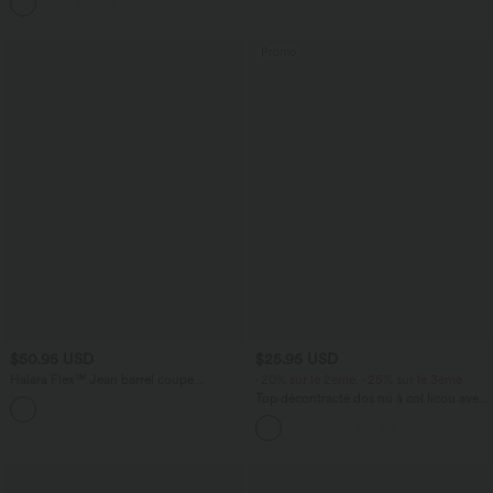
Promo
$50.95 USD
$25.95 USD
Halara Flex™ Jean barrel coupe
-20% sur le 2ème, -25% sur le 3ème
tonneau taille mi-haute avec poches
Top décontracté dos nu à col licou avec
lien dans le dos