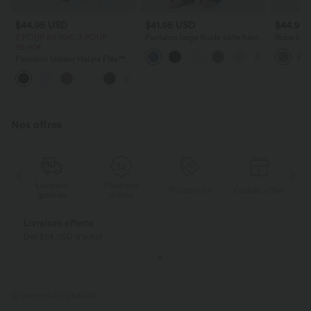
$44.95 USD
$41.95 USD
$44.95
2 POUR 69,90€, 3 POUR
Pantalon large fluide taille haute
Robe long
99,90€
avec cordon de serrage, poches
poches lat
latérales et aspect lin
torsadé
Pantalon tailleur Halara Flex™
DayStretch coupe droite taille
+23
haute avec poches
Nos offres
Livraison
Paiement
ert
Promotions
Cadeau offert
gratuite
différé
Livraison offerte
Dès $84 USD d'achat
ID de produit 02840116