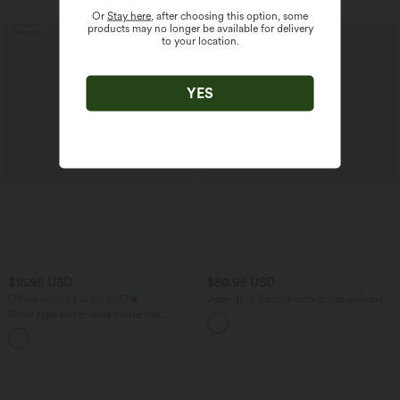
Or
Stay here
, after choosing this option, some
products may no longer be available for delivery
Promo
to your location.
YES
$16.95 USD
$50.95 USD
Offres bonus $14.52 USD
Jean droit décontracté croisé gainant
taille haute avec poches Halara Flex™
Short type boxer taille haute très
extensible et doux pour la détente