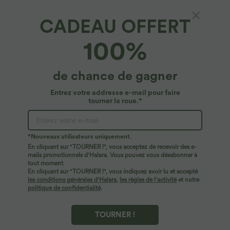
CADEAU OFFERT
Breezeful™ Combinaison Yoga Fluide Sans
100%
Manches Dos Nu Découpée et Torsadée avec
Poches Latérales Séchage Rapide
4.8
(
122
)
de chance de gagner
$56.95 USD
Entrez votre addresse e-mail pour faire
tourner la roue.*
*Nouveaux utilisateurs uniquement.
En cliquant sur "TOURNER !", vous acceptez de recevoir des e-
mails promotionnels d'Halara. Vous pouvez vous désabonner à
tout moment.
En cliquant sur "TOURNER !", vous indiquez avoir lu et accepté
les conditions générales d'Halara
,
les règles de l'activité
et notre
politique de confidentialité
.
TOURNER !