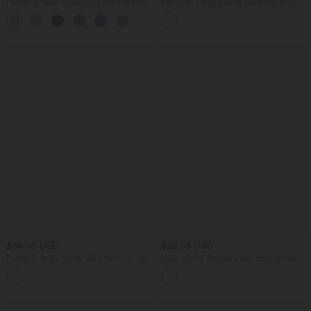
Pantalon taille haute coupe droite effet
Bermuda Large Fluide Taille Haute avec
lin avec poches
Plis et Poches Latérales en Lin
+5
Synthétique
$56.95 USD
$22.95 USD
Pantalon large fluide taille haute en lin
Haut casual col carré manches courtes
mélangé avec poches et liens latéraux