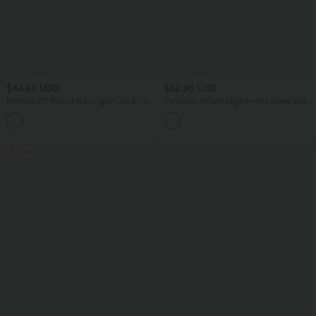
$44.95 USD
$42.95 USD
Breezeful™ Robe Mi-Longue Col en V
Pantalon tailleur légèrement évasé taille
Manches Courtes Poche Latérale Nouée
haute avec poches arrière Halara Flex™
+8
au Dos Séchage Rapide
Promo