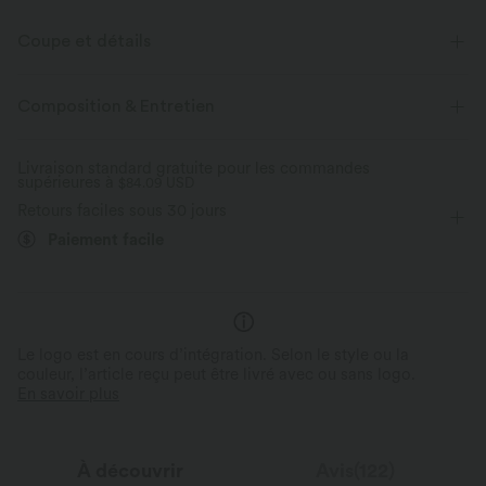
Coupe et détails
Près du corps
Soutien-gorge intégré
Poches latérales
Composition & Entretien
Dos torsadé
Col dégagé
Découpes
Torsadé
Livraison standard gratuite pour les commandes
supérieures à
Enfilable
$84.09 USD
Yoga et Pilates
Couvre-pieds
Retours faciles sous 30 jours
Jambe large
Sans manches
Haute élasticité
Paiement facile
Élasticité quatre directions
Combinaison
Le logo est en cours d’intégration. Selon le style ou la
couleur, l’article reçu peut être livré avec ou sans logo.
En savoir plus
À découvrir
Avis(122)