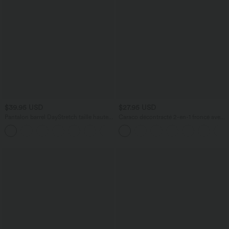
$39.95 USD
$27.95 USD
Pantalon barrel DayStretch taille haute
Caraco décontracté 2-en-1 froncé avec
avec poches
brassière intégrée bretelles réglables
+5