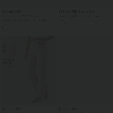
$22.95 USD
$33.95 USD
$36.95 USD
Offres bonus $20.13 USD
Short resort 12,5 cm taille haute effet lin
avec ourlet roulotté et poches
T-shirt décontracté col V manches
courtes coupe courte
$50.95 USD
$33.95 USD