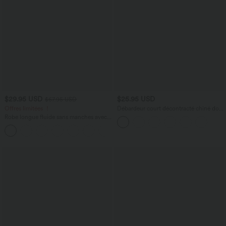
$29.95 USD
$25.95 USD
$67.95 USD
Offres limitées ！
Débardeur court décontracté chiné dos
nu ajusté torsadé avec boucle réglable
Robe longue fluide sans manches avec
brassière intégrée (Bonnets E-G) et
poches