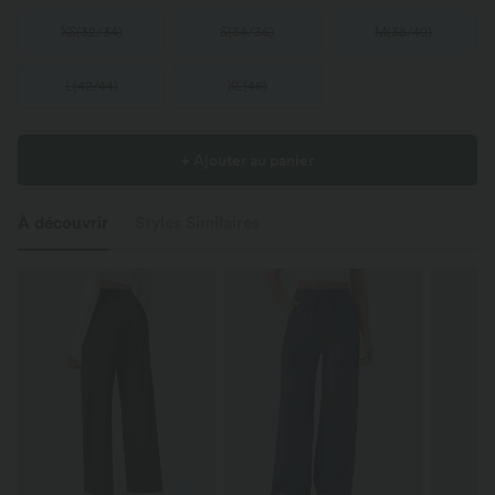
XS
(
32/34
)
S
(
34/36
)
M
(
38/40
)
L
(
42/44
)
XL
(
46
)
+ Ajouter au panier
À découvrir
Styles Similaires