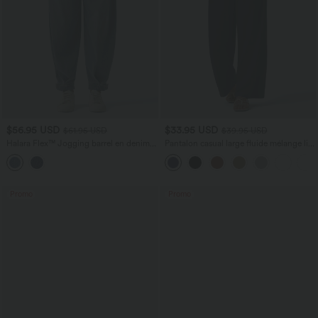
$56.95 USD
$33.95 USD
$61.95 USD
$39.95 USD
Halara Flex™ Jogging barrel en denim
Pantalon casual large fluide mélange lin
taille mi-haute avec poches
taille haute avec cordon de serrage et
poches
Promo
Promo