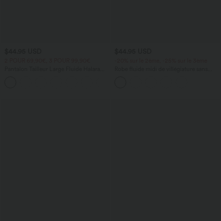
$44.95 USD
$44.95 USD
2 POUR 69,90€, 3 POUR 99,90€
-20% sur le 2ème, -25% sur le 3ème
Pantalon Tailleur Large Fluide Halara
Robe fluide midi de villégiature sans
Flex™ Gaufré Taille Haute Poches
manches, encolure carrée, dos nu croisé,
+21
Latérales
fronces et soutien-gorge intégré