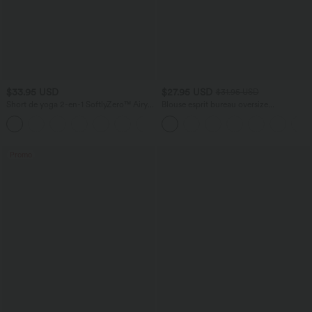
$33.95 USD
$27.95 USD
$31.95 USD
Short de yoga 2-en-1 SoftlyZero™ Airy
Blouse esprit bureau oversize
taille très haute effet frais InstantCool
défroissage facile, col V et manches
+10
22,8 cm avec poches
courtes
Promo