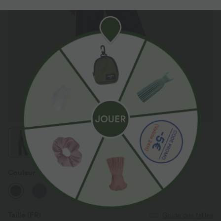
Couleur
Peacoat
Taille
(FR)
Guide des tailles