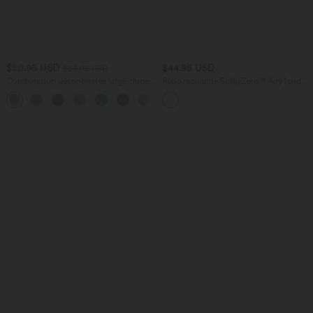
$50.95 USD
$44.95 USD
$56.95 USD
Combinaison décontractée large chinée
Robe moulante SoftlyZero™ Airy fendue
froncée bretelles ajustables avec poches
à effet frais InstantCool, brassière
+10
- Easy Peasy
intégrée, dos nu croisé à lacets,
légèrement plissée pour invitée de
mariage et demoiselle d'honneur