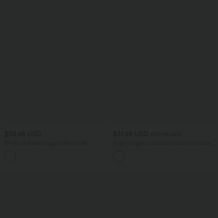
$33.95 USD
$31.95 USD
$33.95 USD
Short de travail large taille haute
Jupe longue moulante taille mi-haute
DayStretch avec poches
avec nœud devant et fronces imprimé
+11
floral/à rayures