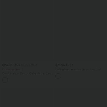
$23.95 USD
$31.95 USD
$50.95 USD
Offres limitées ！
Débardeur décontracté à col en U et
brassière intégrée
Combinaison Casual Col en V Jambes
Large Plissée Manches Courtes Poche
+5
Latérale Gaufrée Fluide