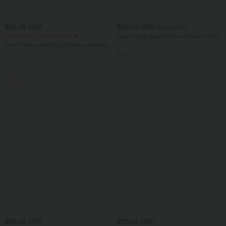
$25.95 USD
$56.95 USD
$61.95 USD
Offres bonus $20.13 USD
Jean baggy asymétrique Halara Flex™
taille haute effet délavé avec poches
T-shirt décontracté col bateau manches
courtes coton
Promo
$36.95 USD
$33.95 USD