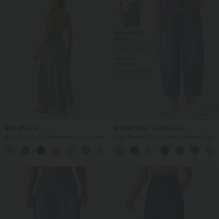
$44.95 USD
$56.95 USD
$61.95 USD
Robe longue fluide fendue avec poches
Jean Barrel 7/8 taille basse Halara Flex™
latérales, dos nu et effet torsadé
avec poches zippées
+8