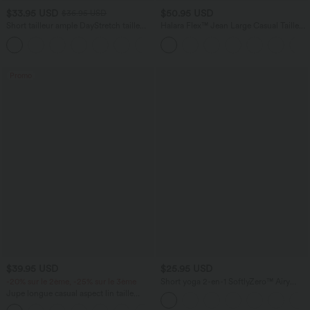
$33.95 USD
$50.95 USD
$36.95 USD
Short tailleur ample DayStretch taille
Halara Flex™ Jean Large Casual Taille
haute 17,5 cm avec poches
Haute Poches Multiples Tricot
+4
Extensible Délavé
Promo
$39.95 USD
$25.95 USD
-20% sur le 2ème, -25% sur le 3ème
Short yoga 2-en-1 SoftlyZero™ Airy
effet frais InstantCool taille très haute
Jupe longue casual aspect lin taille
12,5 cm avec poches, longueur allongée
haute avec cordon de serrage