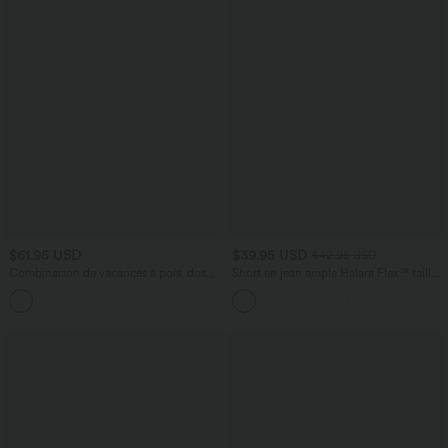
$61.95 USD
$39.95 USD
$42.95 USD
Combinaison de vacances à pois, dos
Short en jean ample Halara Flex™ taille
nu halter, coussinets amovibles, poches
haute croisé gainant décontracté avec
et accès facile Easy Peasy
poches