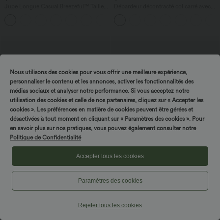
Jupe Longue Casual Breezeful™ Taille
Débardeur décontracté col carré avec
Haute à Volants 2en1 Fluide Sèchement
soutien-gorge intégré bonnets B-E
+8
Rapide Quotidien Maxi
Nous utilisons des cookies pour vous offrir une meilleure expérience,
personnaliser le contenu et les annonces, activer les fonctionnalités des
médias sociaux et analyser notre performance. Si vous acceptez notre
utilisation des cookies et celle de nos partenaires, cliquez sur « Accepter les
cookies ». Les préférences en matière de cookies peuvent être gérées et
désactivées à tout moment en cliquant sur « Paramètres des cookies ». Pour
en savoir plus sur nos pratiques, vous pouvez également consulter notre
Politique de Confidentialité
Accepter tous les cookies
$50.95 USD
$61.95 USD
$67.95 USD
Paramètres des cookies
Jean droit Halara Flex™ à taille haute,
Halara Flex™ Jean large Palazzo et
poches multiples, effet délavé et tissu
Taille Haute avec Poches Avant en Tricot
+3
extensible
Extensible Lavé
Rejeter tous les cookies