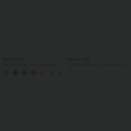
$44.95 USD
$56.95 USD
Pantalon Fluide Large Taille Haute
Pantalon tailleur ample, taille moyenne,
Poches Latérales Palazzo Solide Casual
coupe barrel, à poches
+5
Linen-Feel