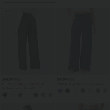
Promo
$44.95 USD
$41.95 USD
2 POUR 69,90€, 3 POUR 99,90€
Pantalon large fluide taille haute avec
cordon de serrage, poches latérales et
Pantalon tailleur Halara Flex™
aspect lin
DayStretch coupe droite taille haute
+23
avec poches