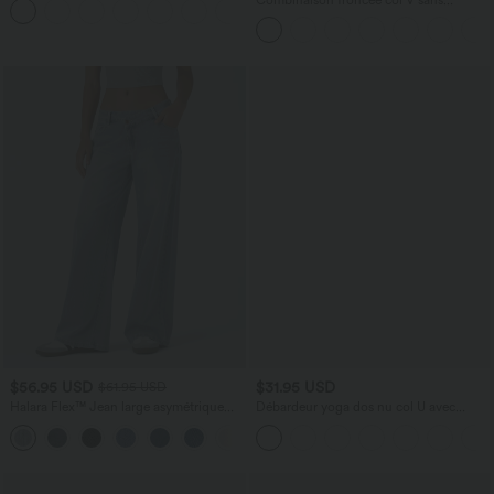
+9
manches avec poches - Easy Peasy
$56.95 USD
$31.95 USD
$61.95 USD
Halara Flex™ Jean large asymétrique
Débardeur yoga dos nu col U avec
taille basse avec bouton, fermeture
bretelles croisées, ourlet arrondi et effet
+5
éclair et poches multiples, délavé et
frais InstantCool, protection solaire
extensible en maille
UPF50+