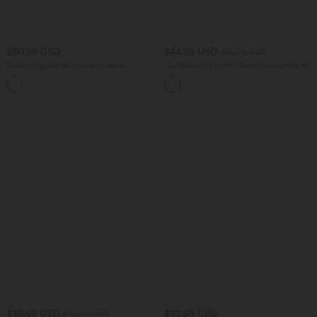
$50.95 USD
$44.95 USD
$50.95 USD
Robe longue à encolure bateau,
Combi-short 2-en-1 avec coussinets et
bretelles asymétriques, côtés froncés et
poches - Édition Easy Peasy
+4
poches
$36.95 USD
$33.95 USD
$39.95 USD