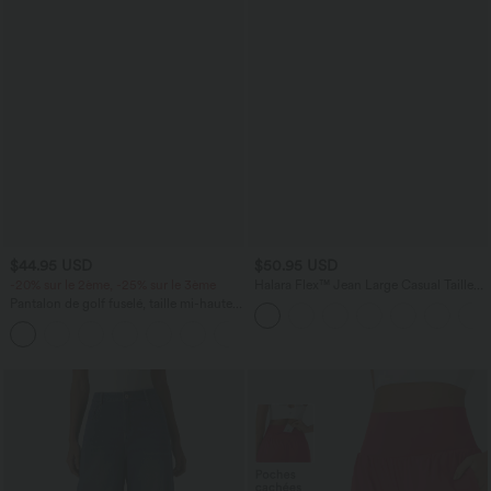
$44.95 USD
$50.95 USD
-20% sur le 2ème, -25% sur le 3ème
Halara Flex™ Jean Large Casual Taille
Haute Poches Multiples Tricot
Pantalon de golf fuselé, taille mi-haute,
Extensible Délavé
cordon, ourlet courbé, séchage rapide,
+2
avec poches—UPF40+