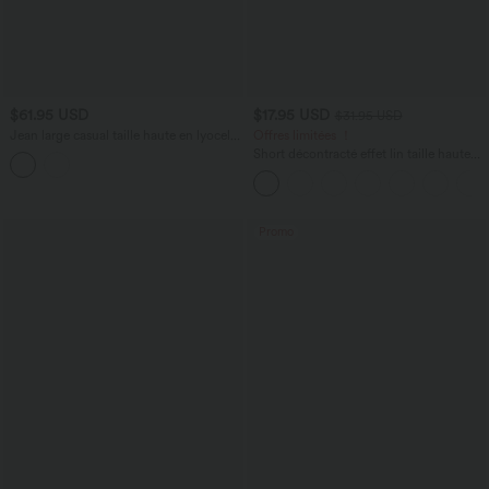
$61.95 USD
$17.95 USD
$31.95 USD
Jean large casual taille haute en lyocell
Offres limitées ！
avec poches
Short décontracté effet lin taille haute
avec cordon de serrage et poches
latérales
Promo