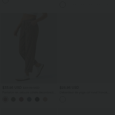
+1
haute avec cordon de serrage
$33.95 USD
$25.95 USD
$39.95 USD
Pantalon en velours côtelé décontracté
Débardeur de yoga col rond froncé,
taille moyenne avec poches latérales
tissu rafraîchissant - Protection UPF50+
+6