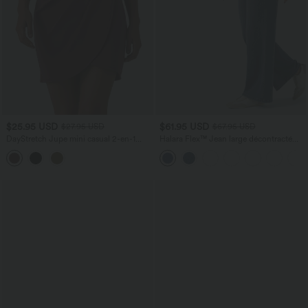
$25.95 USD
$61.95 USD
$27.95 USD
$67.95 USD
DayStretch Jupe mini casual 2-en-1
Halara Flex™ Jean large décontracté
bodycon plissée croisée taille haute
taille haute gainant avec poches