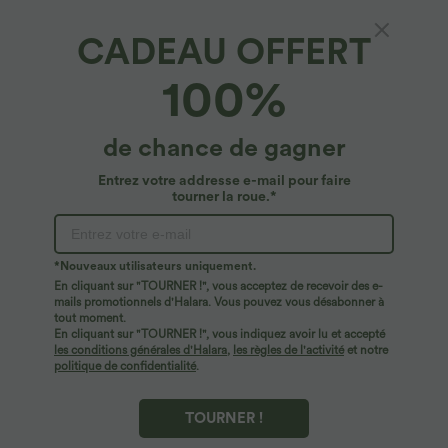
CADEAU OFFERT
100%
de chance de gagner
Entrez votre addresse e-mail pour faire
tourner la roue.*
Oops!
Nous ne semblons pas pouvoir trouver la page que
*Nouveaux utilisateurs uniquement.
vous recherchez.
En cliquant sur "TOURNER !", vous acceptez de recevoir des e-
mails promotionnels d'Halara. Vous pouvez vous désabonner à
tout moment.
Acheter plus
En cliquant sur "TOURNER !", vous indiquez avoir lu et accepté
les conditions générales d'Halara
,
les règles de l'activité
et notre
politique de confidentialité
.
TOURNER !