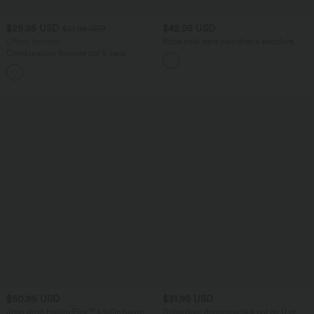
$29.95 USD
$42.95 USD
$61.95 USD
Offres limitées ！
Robe midi sans manches à encolure
arrondie avec coussinets amovibles et
Combinaison froncée col V sans
ourlet à volants
manches avec poches - Easy Peasy
+7
$50.95 USD
$31.95 USD
Jean droit Halara Flex™ à taille haute,
Débardeur décontracté à col en U et