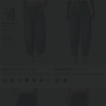
$56.95 USD
$56.95 USD
$61.95 USD
$61.95 USD
Jean Barrel 7/8 taille basse Halara Flex™
Halara Flex™ Jogging barrel en denim
avec poches zippées
taille mi-haute avec poches