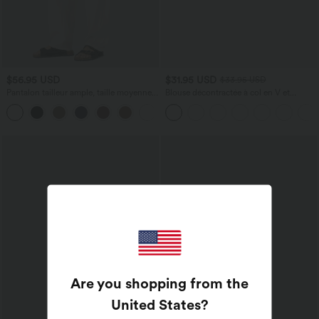
$56.95 USD
$31.95 USD
$33.95 USD
Pantalon tailleur ample, taille moyenne,
Blouse décontractée à col en V et
coupe barrel, à poches
manches courtes bouffantes
+3
Are you shopping from the
United States
?