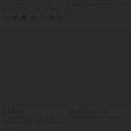
2 POUR 69,90€, 3 POUR 99,90€
Short en jean ample Halara Flex™ taille
haute croisé gainant décontracté avec
Pantalon Tailleur Large Fluide Halara
poches
Flex™ Gaufré Taille Haute Poches
+21
Latérales
Promo
$44.95 USD
$56.95 USD
$61.95 USD
-20% sur le 2ème, -25% sur le 3ème
Halara Flex™ Jean large asymétrique
taille basse avec bouton, fermeture
Robe fluide midi de villégiature sans
éclair et poches multiples, délavé et
manches, encolure carrée, dos nu croisé,
extensible en maille
fronces et soutien-gorge intégré