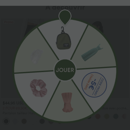
À découvrir
Promo
$44.95 USD
$44.95 USD
2 POUR 69,90€, 3 POUR 99,90€
Robe longue fluide fendue avec poches
latérales, dos nu et effet torsadé
Pantalon tailleur Halara Flex™
DayStretch coupe droite taille haute
+23
avec poches