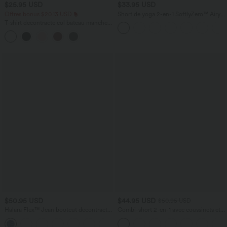
$25.95 USD
$33.95 USD
Offres bonus $20.13 USD
Short de yoga 2-en-1 SoftlyZero™ Airy
taille très haute effet frais InstantCool
T-shirt décontracté col bateau manches
22,8 cm avec poches
courtes coton
$50.95 USD
$44.95 USD
$50.95 USD
Halara Flex™ Jean bootcut décontracté
Combi-short 2-en-1 avec coussinets et
extensible délavé taille haute à poches
poches - Édition Easy Peasy
+5
multiples