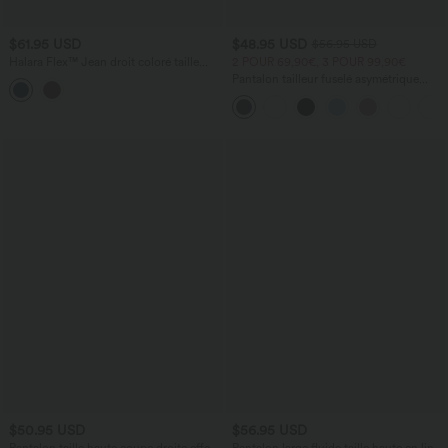
$61.95 USD
$48.95 USD
$56.95 USD
Halara Flex™ Jean droit coloré taille
2 POUR 69,90€, 3 POUR 99,90€
basse avec poches
Pantalon tailleur fuselé asymétrique
taille moyenne Halara Flex™ DayStretch
avec poches
$50.95 USD
$56.95 USD