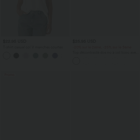
$22.95 USD
$25.95 USD
T-shirt casual col V manches courtes
-20% sur le 2ème, -25% sur le 3ème
Top décontracté dos nu à col licou avec
+9
lien dans le dos
Promo