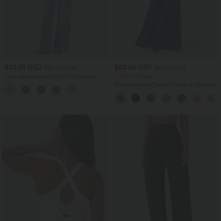
$53.95 USD
$23.95 USD
$56.95 USD
$50.95 USD
Jean décontracté taille mi-haute en
Offres limitées ！
lyocell drapé avec cordon de serrage et
Combinaison Casual Col en V Jambes
poches
Large Plissée Manches Courtes Poche
Latérale Gaufrée Fluide