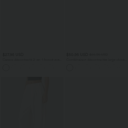
$27.95 USD
$50.95 USD
$56.95 USD
Caraco décontracté 2-en-1 froncé avec
Combinaison décontractée large chinée
brassière intégrée bretelles réglables
froncée bretelles ajustables avec poches
- Easy Peasy