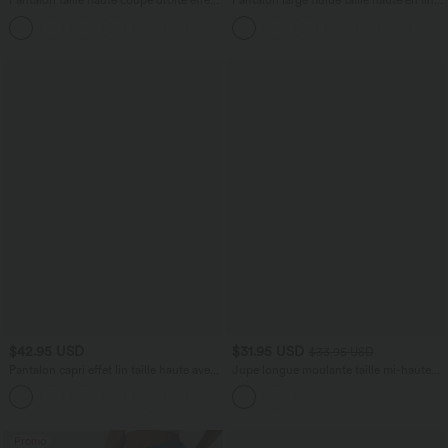
Pantalon taille haute coupe droite effet
Pantalon large fluide taille haute en lin
lin avec poches
mélangé avec poches et liens latéraux
+5
$42.95 USD
$31.95 USD
$33.95 USD
Pantalon capri effet lin taille haute avec
Jupe longue moulante taille mi-haute
poches zippées
avec nœud devant et fronces imprimé
+7
floral/à rayures
Promo