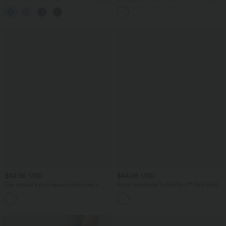
poches multiples, effet délavé et tissu
brassière intégrée
+3
extensible
$42.95 USD
$44.95 USD
Top casual à pois épaule dénudée à
Robe moulante SoftlyZero™ Airy fendue
manches courtes avec ourlet incurvé
à effet frais InstantCool, brassière
asymétrique et brassière intégrée
intégrée, dos nu croisé à lacets,
légèrement plissée pour invitée de
mariage et demoiselle d'honneur