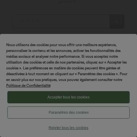
première.
*En vous abonnant, vous acceptez de recevoir des
communications promotionelles de Halara par email. Vous
Nous utilisons des cookies pour vous offrir une meilleure expérience,
pouvez vous désabonner à tout moment. En continuant, vous
acceptez nos
Conditions Générales
et notre
personnaliser le contenu et les annonces, activer les fonctionnalités des
Politique de Confidentialité
.
médias sociaux et analyser notre performance. Si vous acceptez notre
utilisation des cookies et celle de nos partenaires, cliquez sur « Accepter les
cookies ». Les préférences en matière de cookies peuvent être gérées et
désactivées à tout moment en cliquant sur « Paramètres des cookies ». Pour
en savoir plus sur nos pratiques, vous pouvez également consulter notre
Politique de Confidentialité
Accepter tous les cookies
À propos de Halara
Paramètres des cookies
Service des utilisateurs
Découvrir Halara
Rejeter tous les cookies
Mon compte
Centre d'aide