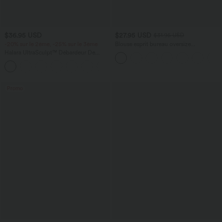
$36.95 USD
$27.95 USD
$31.95 USD
-20% sur le 2ème, -25% sur le 3ème
Blouse esprit bureau oversize
défroissage facile, col V et manches
Halara UltraSculpt™ Débardeur De
courtes
Course à Col en U Dos Nu Ourlet
+11
Incurvé Croisé
Promo