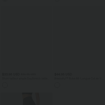
$33.95 USD
$44.95 USD
$36.95 USD
Short tailleur ample DayStretch taille
Breezeful™ Robe Mi-Longue Col en V
haute 17,5 cm avec poches
Manches Courtes Poche Latérale Nouée
+4
au Dos Séchage Rapide