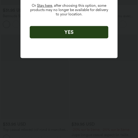
Or
Stay here
, after choosing this option, some
products may no longer be available for delivery
$31.95 USD
$33.95 USD
$36.95 USD
to your location.
Bermuda SoftlyZero™ Airy de yoga taille
Débardeur yoga plissé à dos nu avec
haute avec poches multiples et effet
bretelles croisées et séchage rapide
+16
frais InstantCool
YES
Promo
$33.95 USD
$39.95 USD
Top casual relaxed col rond à manches
-20% sur le 2ème, -25% sur le 3ème
chauve-souris
Jupe longue casual aspect lin taille