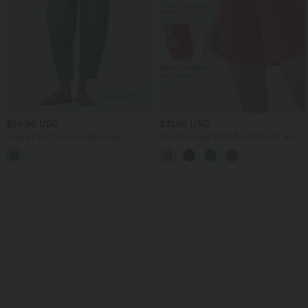
$50.95 USD
$31.95 USD
Halara Flex™ Jean barrel coupe
Short de yoga SoftlyZero™ Airy 2-en-1
tonneau taille mi-haute avec poches
taille très haute avec poches et effet frais
InstantCool 17,5 cm