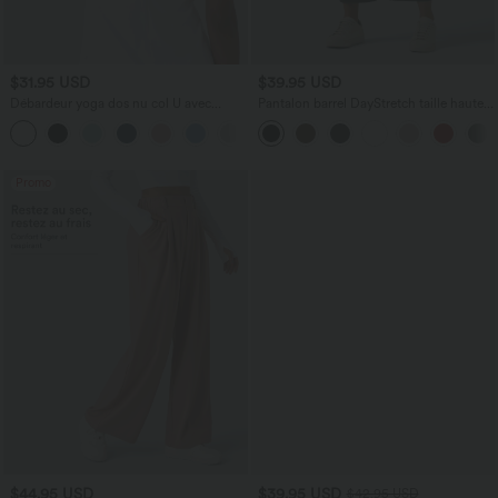
$31.95 USD
$39.95 USD
Débardeur yoga dos nu col U avec
Pantalon barrel DayStretch taille haute
bretelles croisées, ourlet arrondi et effet
avec poches
frais InstantCool, protection solaire
UPF50+
Promo
$44.95 USD
$39.95 USD
$42.95 USD