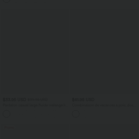
$33.95 USD
$61.95 USD
$39.95 USD
Pantalon casual large fluide mélange lin
Combinaison de vacances à pois, dos
taille haute avec cordon de serrage et
nu halter, coussinets amovibles, poches
+5
poches
et accès facile Easy Peasy
Promo