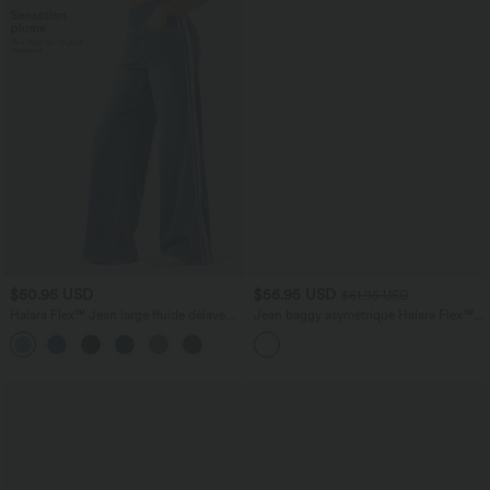
$50.95 USD
$56.95 USD
$61.95 USD
Halara Flex™ Jean large fluide délavé
Jean baggy asymétrique Halara Flex™
taille haute à rayures avec poches
taille haute effet délavé avec poches
+1