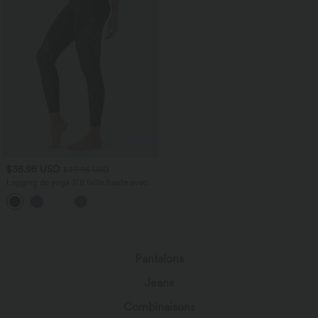
$36.95 USD
$39.95 USD
Legging de yoga 7/8 taille haute avec
poches latérales, dos croisé et dentelle
contrastante Softlyzero™-UPF50+
Pantalons
Jeans
Combinaisons