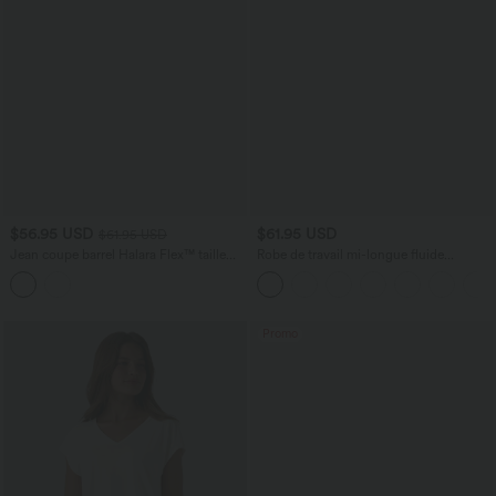
$56.95 USD
$61.95 USD
$61.95 USD
Jean coupe barrel Halara Flex™ taille
Robe de travail mi-longue fluide
haute avec poches
gainante à manches chauve-souris avec
poches
Promo