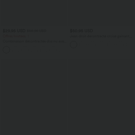
$29.95 USD
$50.95 USD
$56.95 USD
Offres limitées ！
Jean droit décontracté croisé gainant
taille haute avec poches Halara Flex™
Combinaison décontractée dos nu avec
poches latérales
+10