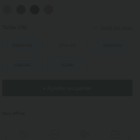
Taille
(FR)
Guide des tailles
XS
(
32/34
)
S
(
34/36
)
M
(
38/40
)
L
(
42/44
)
XL
(
46
)
+ Ajouter au panier
Nos offres