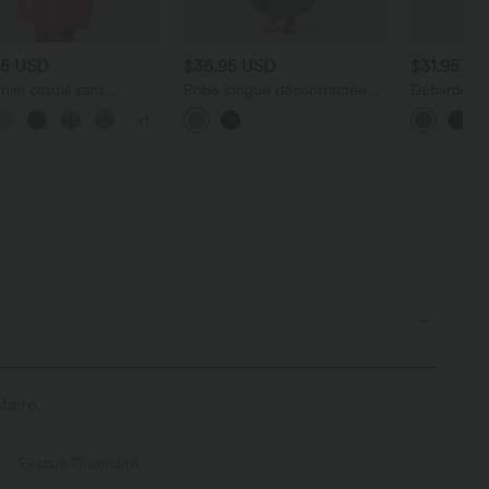
95 USD
$36.95 USD
$31.95 U
ini casual sans
Robe longue décontractée
Débardeur 
es col bateau à
col V style nuisette avec
en U et bra
+1
ux vichy, avec poches
fente et poches
taire.
Évacue l’humidité