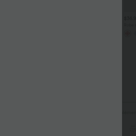
$31.95 USD
$27.95 USD
$36.
ébardeur yoga dos nu col U
Short de yoga SoftlyZero™ 13
Robe m
vec bretelles croisées, ourlet
cm Airy effet frais InstantCool
manch
+4
rrondi et effet frais
taille haute froncé avec
carrea
nstantCool, protection
poches
olaire UPF50+
 le plus léger qui sèche rapidement pour un confort supplémen
t
Tissu ultra léger
Séchage rapide