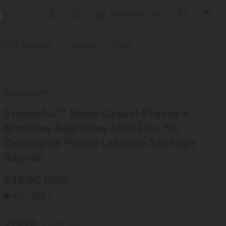
France
(
USD
)
orts & Bermudas
Leggings
Tailles
Activités / Utilités
Ti
Breezeful™*
Breezeful™ Robe Casual Plissée à
Bretelles Réglables Mini Dos Nu
Découpée Poche Latérale Séchage
Rapide
$36.95 USD
4.7
(
339
)
Couleur
Stone Blue