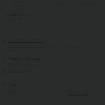
Livraison
Paiement
Li
rt
Promotions
Cadeau offert
gratuite
différé
g
Livraison offerte
Dès $84 USD d'achat
Expédition à France
Livraison standard gratuite pour les commandes supérieures à
$84.09 USD
Politique de retour
Retours faciles sous 30 jours
Paiement facile
À noter
Le logo est en cours d’intégration. Selon le style ou la couleur,
l’article reçu peut être livré avec ou sans logo.
En savoir plus