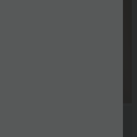
Livraison
Paiement
Cadeau offert
Promotions
Cadeau offe
gratuite
différé