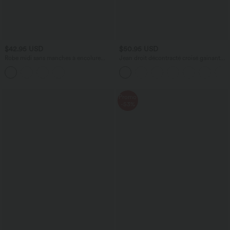
$42.95 USD
$50.95 USD
Robe midi sans manches à encolure
Jean droit décontracté croisé gainant
arrondie avec coussinets amovibles et
taille haute avec poches Halara Flex™
ourlet à volants
Promo
-53%