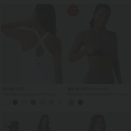
Promo
-50%
$31.95 USD
$15.95 USD
$31.95 USD
Débardeur yoga dos nu col U avec
Débardeur de yoga SoftlyZero™ court
bretelles croisées, ourlet arrondi et effet
col V dos nageur ourlet croisé avec
frais InstantCool, protection solaire
brassière intégrée effet frais InstantCool,
UPF50+
protection solaire UPF50+