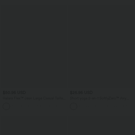
$50.95 USD
$25.95 USD
Halara Flex™ Jean Large Casual Taille
Short yoga 2-en-1 SoftlyZero™ Airy
Haute Poches Multiples Tricot
effet frais InstantCool taille très haute
+2
Extensible Délavé
12,5 cm avec poches, longueur allongée