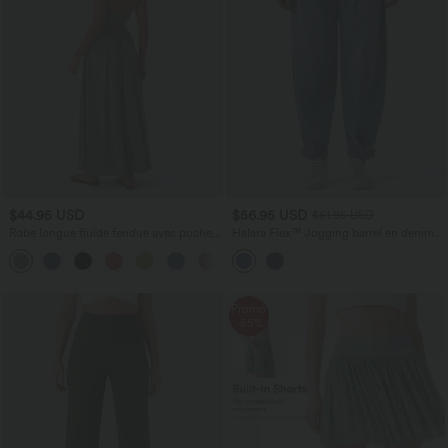
$44.95 USD
$56.95 USD
$61.95 USD
Robe longue fluide fendue avec poches
Halara Flex™ Jogging barrel en denim
latérales, dos nu et effet torsadé
taille mi-haute avec poches
+8
Promo
-55%