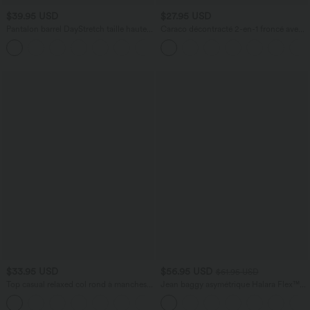
$39.95 USD
$27.95 USD
Pantalon barrel DayStretch taille haute
Caraco décontracté 2-en-1 froncé avec
avec poches
brassière intégrée bretelles réglables
+5
$33.95 USD
$56.95 USD
$61.95 USD
Top casual relaxed col rond à manches
Jean baggy asymétrique Halara Flex™
chauve-souris
taille haute effet délavé avec poches
+1