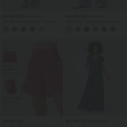
$53.95 USD
$56.95 USD
$56.95 USD
$61.95 USD
Jean décontracté taille mi-haute en
Halara Flex™ Jean large asymétrique
lyocell drapé avec cordon de serrage et
taille basse avec bouton, fermeture
poches
éclair et poches multiples, délavé et
extensible en maille
$31.95 USD
$23.95 USD
$50.95 USD
Short de yoga SoftlyZero™ Airy 2-en-1
Offres limitées ！