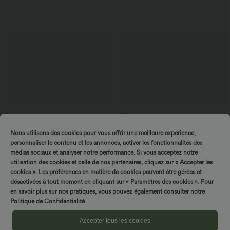
$56.95 USD
$50.95 USD
$61.95 USD
Jean coupe barrel Halara Flex™ taille
Halara Flex™ Jean barrel coupe
Nous utilisons des cookies pour vous offrir une meilleure expérience,
haute avec poches
tonneau taille mi-haute avec poches
personnaliser le contenu et les annonces, activer les fonctionnalités des
médias sociaux et analyser notre performance. Si vous acceptez notre
utilisation des cookies et celle de nos partenaires, cliquez sur « Accepter les
Promo
Promo
cookies ». Les préférences en matière de cookies peuvent être gérées et
désactivées à tout moment en cliquant sur « Paramètres des cookies ». Pour
en savoir plus sur nos pratiques, vous pouvez également consulter notre
Politique de Confidentialité
Accepter tous les cookies