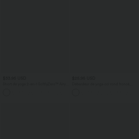
$33.95 USD
$25.95 USD
Short de yoga 2-en-1 SoftlyZero™ Airy
Débardeur de yoga col rond froncé,
taille très haute effet frais InstantCool
tissu rafraîchissant - Protection UPF50+
+10
22,8 cm avec poches