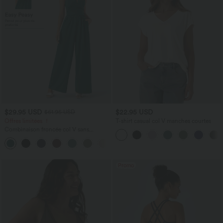
$29.95 USD
$22.95 USD
$61.95 USD
Offres limitées ！
T-shirt casual col V manches courtes
Combinaison froncée col V sans
manches avec poches - Easy Peasy
+7
Promo