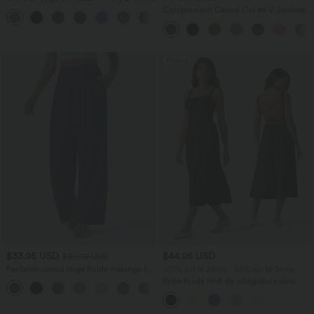
taille très haute avec poches et effet frais
Combinaison Casual Col en V Jambes
+23
InstantCool 17,5 cm
Large Plissée Manches Courtes Poche
Latérale Gaufrée Fluide
Promo
$33.95 USD
$44.95 USD
$39.95 USD
Pantalon casual large fluide mélange lin
-20% sur le 2ème, -25% sur le 3ème
taille haute avec cordon de serrage et
Robe fluide midi de villégiature sans
+5
poches
manches, encolure carrée, dos nu croisé,
fronces et soutien-gorge intégré