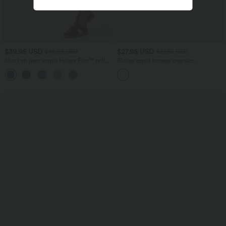
$39.95 USD
$27.95 USD
$42.95 USD
$31.95 USD
Short en jean ample Halara Flex™ taille
Blouse esprit bureau oversize
haute croisé gainant décontracté avec
défroissage facile, col V et manches
poches
courtes