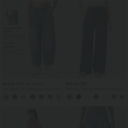
$56.95 USD
$41.95 USD
$61.95 USD
Jean Barrel 7/8 taille basse Halara Flex™
Pantalon large fluide taille haute avec
avec poches zippées
cordon de serrage, poches latérales et
aspect lin