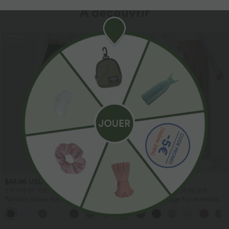
À découvrir
Promo
Promo
$44.95 USD
$44.95 USD
2 POUR 69,90€, 3 POUR 99,90€
2 POUR 69,90€, 3 POUR 99,90€
Pantalon tailleur Halara Flex™
Pantalon Tailleur Large Fluide Halara
DayStretch coupe droite taille haute
Flex™ Gaufré Taille Haute Poches
+23
avec poches
Latérales