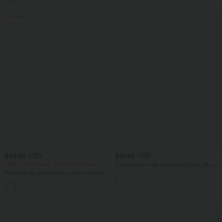
Promo
$44.95 USD
$61.95 USD
-20% sur le 2ème, -25% sur le 3ème
Combinaison de vacances à pois, dos
nu halter, coussinets amovibles, poches
Pantalon de golf fuselé, taille mi-haute,
et accès facile Easy Peasy
cordon, ourlet courbé, séchage rapide,
+2
avec poches—UPF40+