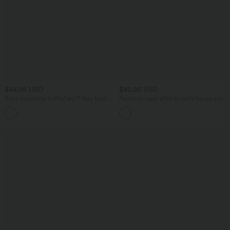
$44.95 USD
$42.95 USD
Robe moulante SoftlyZero™ Airy fendue
Pantalon capri effet lin taille haute avec
à effet frais InstantCool, brassière
poches zippées
+1
intégrée, dos nu croisé à lacets,
légèrement plissée pour invitée de
mariage et demoiselle d'honneur