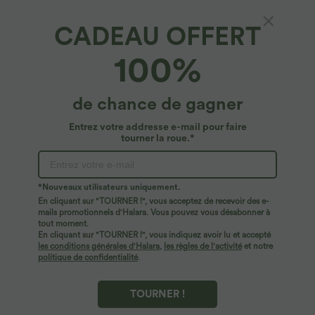
CADEAU OFFERT
100%
de chance de gagner
Entrez votre addresse e-mail pour faire
tourner la roue.*
Oops!
Nous ne semblons pas pouvoir trouver la page que
*Nouveaux utilisateurs uniquement.
vous recherchez.
En cliquant sur "TOURNER !", vous acceptez de recevoir des e-
mails promotionnels d'Halara. Vous pouvez vous désabonner à
tout moment.
Acheter plus
En cliquant sur "TOURNER !", vous indiquez avoir lu et accepté
les conditions générales d'Halara
,
les règles de l'activité
et notre
politique de confidentialité
.
TOURNER !