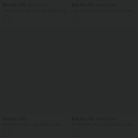
$50.95 USD
$23.95 USD
$56.95 USD
$50.95 USD
Combinaison décontractée large chinée
Jean tailleur taille haute fuselé Halara
froncée bretelles ajustables avec poches
Flex™ avec poches
+10
- Easy Peasy
$44.95 USD
$33.95 USD
$36.95 USD
Pantalon Fluide Large Taille Haute
Short tailleur ample DayStretch taille
Poches Latérales Palazzo Solide Casual
haute 17,5 cm avec poches
+5
Linen-Feel