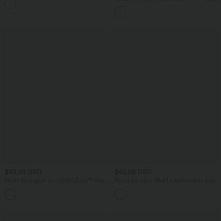
cordon, ourlet courbé, séchage rapide,
avec poches—UPF40+
$33.95 USD
$42.95 USD
Short de yoga 2-en-1 SoftlyZero™ Airy
Pantalon capri effet lin taille haute avec
taille très haute effet frais InstantCool
poches zippées
+10
22,8 cm avec poches