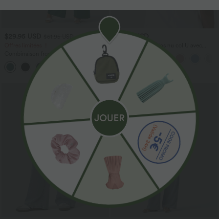
$29.95 USD
$31.95 USD
$61.95 USD
Offres limitées ！
Débardeur yoga dos nu col U avec
bretelles croisées, ourlet arrondi et effet
Combinaison froncée col V sans
frais InstantCool, protection solaire
manches avec poches - Easy Peasy
UPF50+
+7