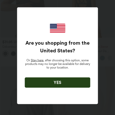
Are you shopping from the
$31.95 USD
$36.95 USD
Débardeur décontracté à col en U et
-20% sur le 2ème, -25% sur le 3ème
United States
?
brassière intégrée
Halara UltraSculpt™ Débardeur De
Course à Col en U Dos Nu Ourlet
Incurvé Croisé
Or
Stay here
, after choosing this option, some
products may no longer be available for delivery
to your location.
Promo
YES