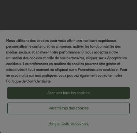
Nous utilisons des cookies pour vous offrir une meilleure expérience,
personnaliser le contenu et les annonces, activer les fonctionnalités des
médias sociaux et analyser notre performance. Si vous acceptez notre
$50.95 USD
$25.95 USD
utilisation des cookies et celle de nos partenaires, cliquez sur « Accepter les
Halara Flex™ Jean Large Casual Taille
cookies ». Les préférences en matière de cookies peuvent être gérées et
Offres bonus $20.13 USD
Haute Poches Multiples Tricot
T-shirt décontracté col bateau manches
désactivées à tout moment en cliquant sur « Paramètres des cookies ». Pour
+2
Extensible Délavé
courtes coton
en savoir plus sur nos pratiques, vous pouvez également consulter notre
Politique de Confidentialité
Accepter tous les cookies
Paramètres des cookies
Rejeter tous les cookies