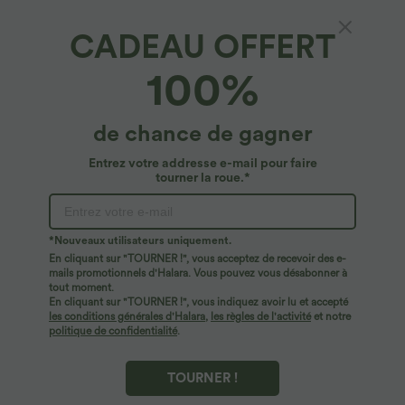
CADEAU OFFERT
100%
$44.95 USD
$23.95 USD
$50.95 USD
de chance de gagner
2 POUR 69,90€, 3 POUR 99,90€
Offres limitées ！
Pantalon Tailleur Large Fluide Halara
Combinaison Casual Col en V Jambes
Entrez votre addresse e-mail pour faire
Flex™ Gaufré Taille Haute Poches
Large Plissée Manches Courtes Poche
tourner la roue.*
+21
Latérales
Latérale Gaufrée Fluide
*Nouveaux utilisateurs uniquement.
En cliquant sur "TOURNER !", vous acceptez de recevoir des e-
mails promotionnels d'Halara. Vous pouvez vous désabonner à
tout moment.
En cliquant sur "TOURNER !", vous indiquez avoir lu et accepté
les conditions générales d'Halara
,
les règles de l'activité
et notre
politique de confidentialité
.
TOURNER !