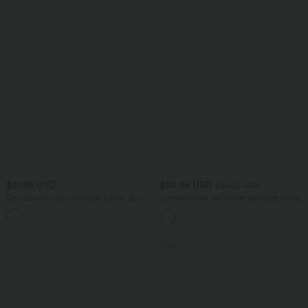
$61.95 USD
$50.95 USD
$56.95 USD
Combinaison de vacances à pois, dos
Combinaison décontractée large chinée
nu halter, coussinets amovibles, poches
froncée bretelles ajustables avec poches
et accès facile Easy Peasy
- Easy Peasy
Promo