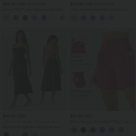
$56.95 USD
$53.95 USD
$61.95 USD
$56.95 USD
Halara Flex™ Jean large asymétrique
Jean décontracté taille mi-haute en
taille basse avec bouton, fermeture
lyocell drapé avec cordon de serrage et
+5
éclair et poches multiples, délavé et
poches
extensible en maille
Promo
$44.95 USD
$31.95 USD
-20% sur le 2ème, -25% sur le 3ème
Short de yoga SoftlyZero™ Airy 2-en-1
taille très haute avec poches et effet frais
Robe fluide midi de villégiature sans
InstantCool 17,5 cm
manches, encolure carrée, dos nu croisé,
fronces et soutien-gorge intégré