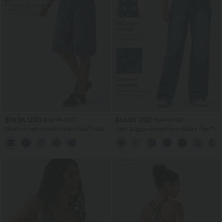
$39.95 USD
$56.95 USD
$42.95 USD
$61.95 USD
Short en jean ample Halara Flex™ taille
Jean baggy asymétrique Halara Flex™
haute croisé gainant décontracté avec
taille haute effet délavé avec poches
poches
Promo