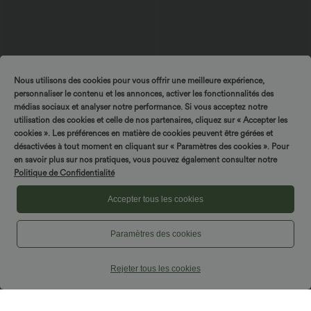
Nous utilisons des cookies pour vous offrir une meilleure expérience,
personnaliser le contenu et les annonces, activer les fonctionnalités des
médias sociaux et analyser notre performance. Si vous acceptez notre
utilisation des cookies et celle de nos partenaires, cliquez sur « Accepter les
cookies ». Les préférences en matière de cookies peuvent être gérées et
$42.95 USD
$42.95 USD
désactivées à tout moment en cliquant sur « Paramètres des cookies ». Pour
Robe midi sans manches à encolure
Pantalon capri effet lin taille haute avec
en savoir plus sur nos pratiques, vous pouvez également consulter notre
arrondie avec coussinets amovibles et
poches zippées
Politique de Confidentialité
ourlet à volants
Accepter tous les cookies
Paramètres des cookies
Rejeter tous les cookies