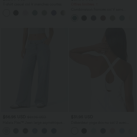
T-shirt casual col V manches courtes
Offres limitées ！
Combinaison froncée col V sans
+9
manches avec poches - Easy Peasy
$56.95 USD
$31.95 USD
$61.95 USD
Halara Flex™ Jean large asymétrique
Débardeur yoga dos nu col U avec
taille basse avec bouton, fermeture
bretelles croisées, ourlet arrondi et effet
+5
éclair et poches multiples, délavé et
frais InstantCool, protection solaire
extensible en maille
UPF50+