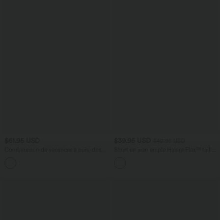
$61.95 USD
$39.95 USD
$42.95 USD
Combinaison de vacances à pois, dos
Short en jean ample Halara Flex™ taille
nu halter, coussinets amovibles, poches
haute croisé gainant décontracté avec
et accès facile Easy Peasy
poches