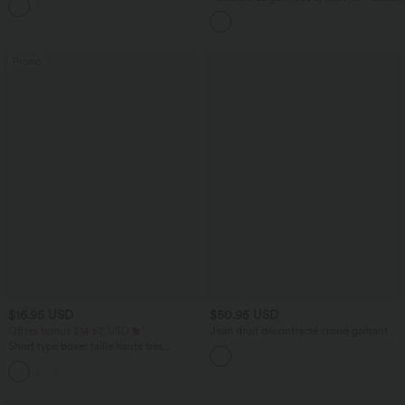
+16
cordon, ourlet courbé, séchage rapide,
avec poches—UPF40+
Promo
$16.95 USD
$50.95 USD
Offres bonus $14.52 USD
Jean droit décontracté croisé gainant
taille haute avec poches Halara Flex™
Short type boxer taille haute très
extensible et doux pour la détente