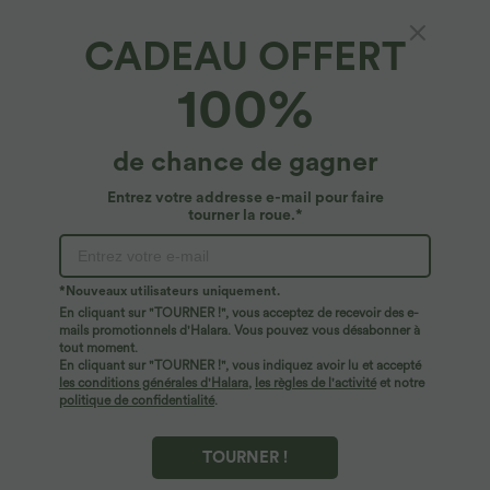
CADEAU OFFERT
100%
$44.95 USD
$44.95 USD
de chance de gagner
2 POUR 69,90€, 3 POUR 99,90€
-20% sur le 2ème, -25% sur le 3ème
Pantalon Tailleur Large Fluide Halara
Robe fluide midi de villégiature sans
Entrez votre addresse e-mail pour faire
Flex™ Gaufré Taille Haute Poches
manches, encolure carrée, dos nu croisé,
tourner la roue.*
+21
Latérales
fronces et soutien-gorge intégré
*Nouveaux utilisateurs uniquement.
En cliquant sur "TOURNER !", vous acceptez de recevoir des e-
mails promotionnels d'Halara. Vous pouvez vous désabonner à
tout moment.
En cliquant sur "TOURNER !", vous indiquez avoir lu et accepté
les conditions générales d'Halara
,
les règles de l'activité
et notre
politique de confidentialité
.
TOURNER !