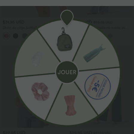
$31.95 USD
$53.95 USD
$56.95 USD
Short de yoga SoftlyZero™ Airy 2-en-1
Jean décontracté taille mi-haute en
taille très haute avec poches et effet frais
lyocell drapé avec cordon de serrage et
+23
InstantCool 17,5 cm
poches
$22.95 USD
$29.95 USD
$61.95 USD