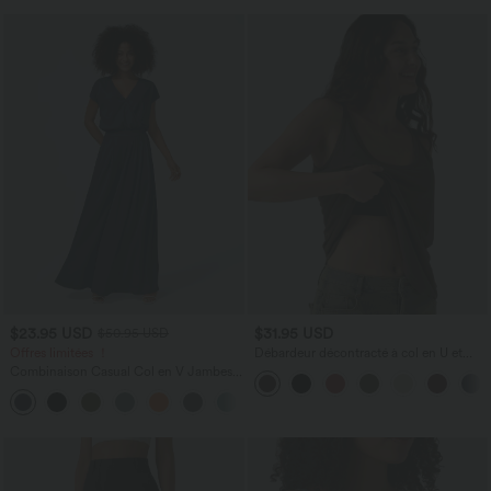
$23.95 USD
$31.95 USD
$50.95 USD
Offres limitées ！
Débardeur décontracté à col en U et
brassière intégrée
Combinaison Casual Col en V Jambes
Large Plissée Manches Courtes Poche
+5
Latérale Gaufrée Fluide