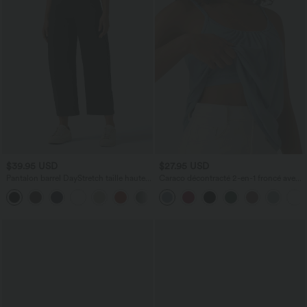
$39.95 USD
$27.95 USD
Pantalon barrel DayStretch taille haute
Caraco décontracté 2-en-1 froncé avec
avec poches
brassière intégrée bretelles réglables
+5