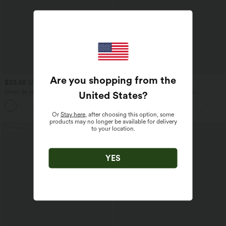
Are you shopping from the
$33.95 USD
$27.95 USD
$31.95 USD
Short de yoga 2-en-1 SoftlyZero™ Airy
Blouse esprit bureau oversize
United States
?
taille très haute effet frais InstantCool
défroissage facile, col V et manches
+10
22,8 cm avec poches
courtes
Or
Stay here
, after choosing this option, some
products may no longer be available for delivery
Promo
to your location.
YES