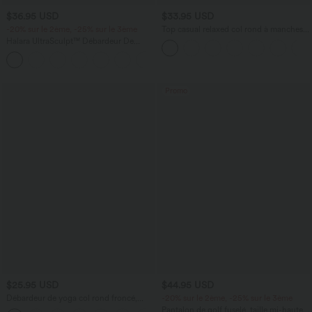
$36.95 USD
$33.95 USD
-20% sur le 2ème, -25% sur le 3ème
Top casual relaxed col rond à manches
chauve-souris
Halara UltraSculpt™ Débardeur De
Course à Col en U Dos Nu Ourlet
+11
Incurvé Croisé
Promo
$25.95 USD
$44.95 USD
Débardeur de yoga col rond froncé,
-20% sur le 2ème, -25% sur le 3ème
tissu rafraîchissant - Protection UPF50+
Pantalon de golf fuselé, taille mi-haute,