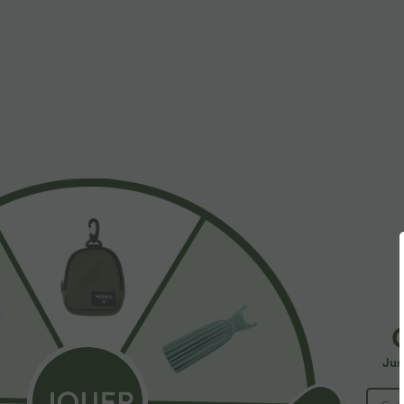
$31.95 USD
$44.95 USD
Débardeur yoga dos nu col U avec bretelles
-20% on the 2n
croisées, ourlet arrondi et effet frais InstantCool,
Robe fluide mid
+4
protection solaire UPF50+
encolure carrée
soutien-gorge 
Jus