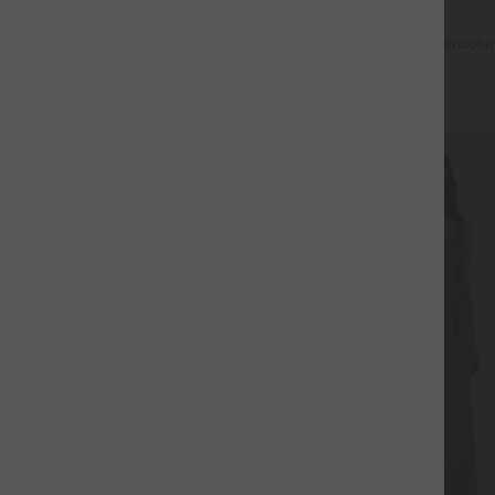
$42.95 USD
$42.95 USD
mple Halara Flex™ taille haute
Robe midi sans manches à encolur
 décontracté avec poches
avec coussinets amovibles et ourle