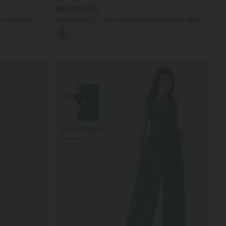
$50.95 USD
e arrondie
Halara Flex™ Jean barrel coupe tonneau taille
t à volants
mi-haute avec poches