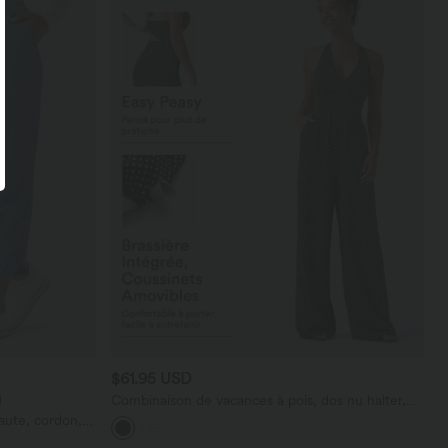
$61.95 USD
d
Combinaison de vacances à pois, dos nu halter,
coussinets amovibles, poches et accès facile Easy
haute, cordon,
Peasy
vec poches—