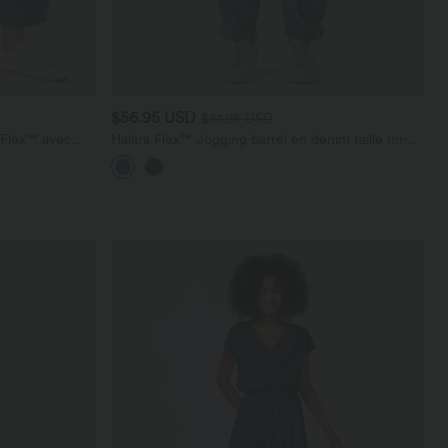
$56.95 USD
$61.95 USD
a Flex™ avec
Halara Flex™ Jogging barrel en denim taille mi-
haute avec poches