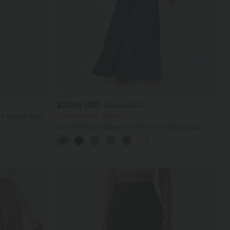
$23.95 USD
$50.95 USD
n lyocell drapé
Limited-time offers!
Combinaison Casual Col en V Jambes Large
Plissée Manches Courtes Poche Latérale Gaufrée
+9
Fluide