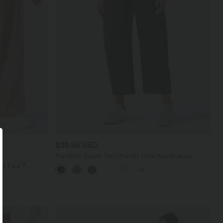
$39.95 USD
Pantalon barrel DayStretch taille haute avec
poches
ara Flex™
+9
les