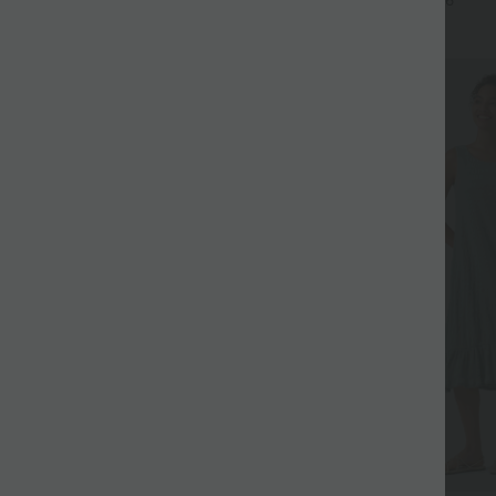
+6
UPF40+