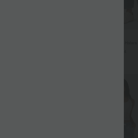
$56.95 USD
$61.95 USD
uide fendue avec poches latérales,
Jean Barrel 7/8 taille basse Halar
 torsadé
poches zippées
+12
+4