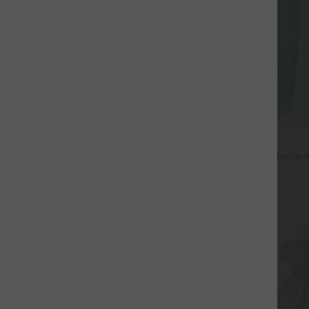
$53.95 USD
$44.95 USD
$56.95 USD
 haute coupe droite DayStretch
Jean décontracté taille mi-haute e
avec cordon de serrage et poches
+27
SALE