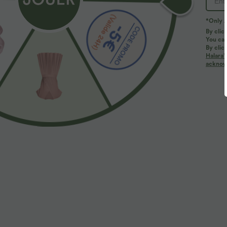
*Only A
By clic
You can
By clic
Halara’
acknowl
$33.95 USD
$56.95 USD
$39.95 USD
Pantalon casual large fluide mélange lin taille
Halara Flex™ Je
haute avec cordon de serrage et poches
avec bouton, f
+9
multiples, déla